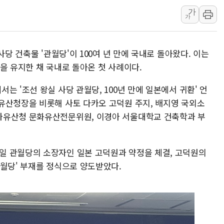
가
소방청, 전국 시·도 구급과장 
가
정청래 "2차 TV토론으로 게임 
윤상현, 사관학교 통합 비판…"
사당 건축물 '관월당'이 100여 년 만에 국내로 돌아왔다. 이는
펄어비스, 붉은사막 영상 콘테스트
을 유지한 채 국내로 돌아온 첫 사례이다.
현대리바트, '2026 코리아빌드
[K메이커] 코셔에서 할랄까지…대
는 '조선 왕실 사당 관월당, 100년 만에 일본에서 귀환' 언
유산청장을 비롯해 사토 다카오 고덕원 주지, 배지영 국외소
[특징주] 비철금속 업종 11% 
가유산청 문화유산전문위원, 이경아 서울대학교 건축학과 부
흥국자산운용, 코스닥 성장주 담
외국인 돌아왔지만 …'삼전·하이
일 관월당의 소장자인 일본 고덕원과 약정을 체결, 고덕원의
관월당' 부재를 정식으로 양도받았다.