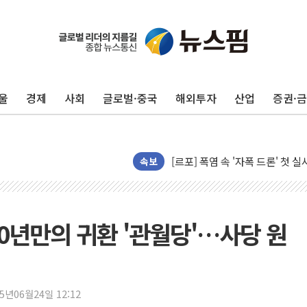
울
경제
사회
글로벌·중국
해외투자
산업
증권·
[AI 카드뉴스] 어린이집·유치원
운수업·기업활동 '원스톱'으로..
[르포] 폭염 속 '자폭 드론' 첫
공정위 "국고채 PD 15곳, 관행
속보
중소기업 기술자료 중국 계열사에
정부, 한화오션·에코프로비엠 등 
국표원, 해외직구 물놀이기구·유아
0년만의 귀환 '관월당'…사당 원
쉐이크쉑, 남양주 현대아울렛에 
'달라진 임신·출산·육아 지원 
정부혁신 우수사례 세계에 알린다
25년06월24일 12:12
부모가 정부24에서 자녀 출입국