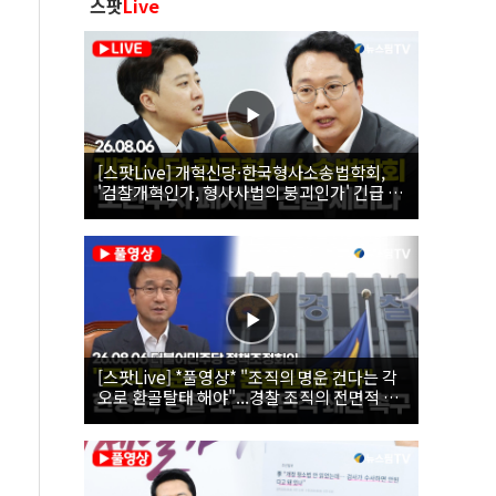
스팟
Live
[스팟Live] 개혁신당·한국형사소송법학회,
'검찰개혁인가, 형사사법의 붕괴인가' 긴급 세
미나｜26.08.06
[스팟Live] *풀영상* "조직의 명운 건다는 각
오로 환골탈태 해야"...경찰 조직의 전면적 쇄
신 촉구한 한병도 | 26.08.06 더불어민주당 정
책조정회의