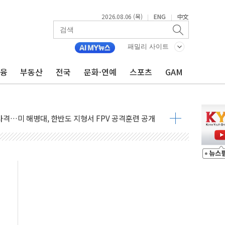
2026.08.06 (목)
ENG
中文
|
|
패밀리 사이트
금융
부동산
전국
문화·연예
스포츠
GAM
 비상! 수족구병이 다시 유행합니다.
.데이터처, 기업 3만1000곳 경제통계조사
 실사격…미 해병대, 한반도 지형서 FPV 공격훈련 공개
 아닌 담합…76조2000억 입찰 영향"
 넘긴 세라젬…공정위 과징금 4억3200만원
'슈퍼을' 5곳 선정...소부장 핵심기업 추가 육성
용품 등 94개 제품 안전기준 '부적합'
'다산점' 열어
한눈에'…인사처, 공무원 인사제도 안내서 발간
…식약처 AI 심사·소방청 119안심콜 영문 영상 제작
증명서 발급…7일부터 온라인 대리 신청 가능