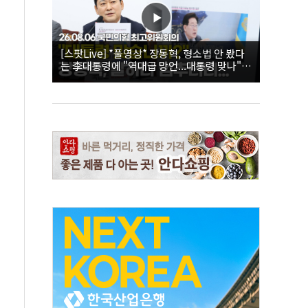
[스팟Live] *풀영상* 장동혁, 형소법 안 봤다
는 李대통령에 "역대급 망언...대통령 맞나"｜
26.08.06 국민의힘 최고위원회의