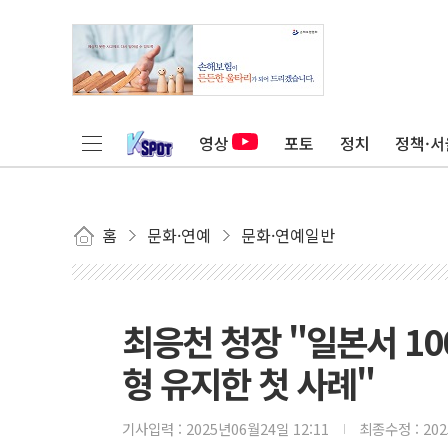
영상
포토
정치
정책·서
홈
문화·연예
문화·연예일반
최응천 청장 "일본서 10
형 유지한 첫 사례"
기사입력 :
2025년06월24일 12:11
최종수정 :
20