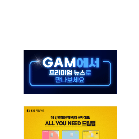
회의…중증환자 이송체계 전국 확대 점검
끝…김민석, 신천지 허위신고에 배신 사과 안 해"
국방개혁은 정치적 감정 따라 추진해선 안 돼"
 '비욘드 디 어비스' 수상작 발표
위크' 참가…리모델링 상담 제공
상, 종가가 넘은 건 국경 아닌 '식문화 장벽'
급등…구리 가격 상승 전망 부각
은 채권혼합 펀드 2종 출시
닉스'는 사고 급등주는 팔았다