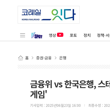
영상
포토
정치
정책·서
홈
증권·금융
은행
금융위 vs 한국은행, 스
게임'
기사입력 :
2025년06월23일 16:00
최종수정 :
20