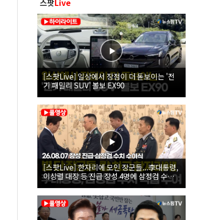
스팟
Live
[스팟Live] 일상에서 장점이 더 돋보이는 '전
기 패밀리 SUV' 볼보 EX90
[스팟Live] 한자리에 모인 장군들...李대통령,
이상렬 대장 등 진급 장성 4명에 삼정검 수치
직접 수여｜26.08.07 장성 진급·삼정검 수치
수여식