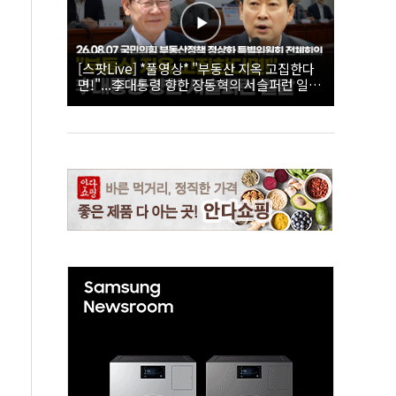
[스팟Live] *풀영상* "부동산 지옥 고집한다
면!"...李대통령 향한 장동혁의 서슬퍼런 일갈
| 26.08.07 국민의힘 부동산정책 정상화 특별
위원회 전체회의