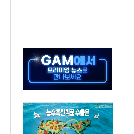
년 내 NATO 결속력 시험하려 한정적 침공 가능성"
.5조원 투입키로...'에너지 자립' 일환
36% 늘었다...공급부족 전 시장 규제 탓 커
업 Audission Oy와 운영 파트너십 체결
개발"…서리풀2구역 갈등, 협의 테이블에
 바꾼 대한민국 여름