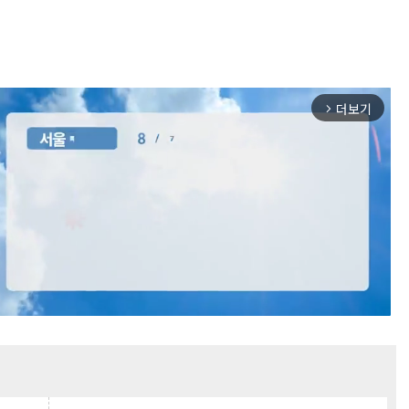
더보기
arrow_forward_ios
Mute