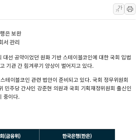
가
美 정보 당국 "푸틴, 몇 
가
인도, 바이오가스 생산에 3
서울시, 정비사업으로 주택 
은행은 보완
신인류콘텐츠, 핀란드 AI 기
회서 관리
"일부 존치" vs "전면 
[AI 카드뉴스] 기후변화가
령의 대선 공약이었던 원화 기반 스테이블코인에 대한 국회 입법
고 기관 간 힘겨루기 양상이 벌어지고 있다.
스테이블코인 관련 법안이 준비되고 있다. 국회 정무위원회
위 민주당 간사인 강준현 의원과 국회 기획재정위원회 출신인
 중이다.