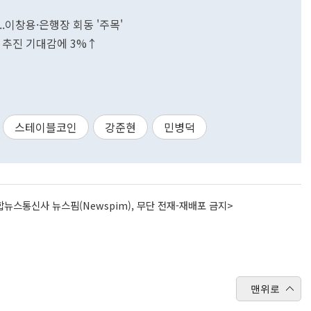
.이창용·은행장 회동 '주목'
 추진 기대감에 3%↑
스테이블코인
강준현
민병덕
뉴스통신사 뉴스핌(Newspim), 무단 전재-재배포 금지>
맨위로