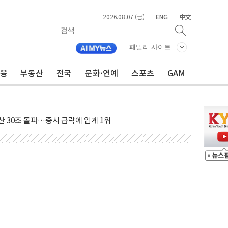
2026.08.07 (금)
ENG
中文
|
|
주택자 과도한 세금 부당"…소득세법 개정안 발의 예고
부위원장에 김태유·국립외교원장에 김흥규
패밀리 사이트
 주택 공급…도시정비법·주택법 등 처리 협조하라"
금융
부동산
전국
문화·연예
스포츠
GAM
자 웹리포트 만든다…AI 금융데이터 분석 과정 개설
안정성 한순간도 흔들려선 안돼"
산 30조 돌파…증시 급락에 업계 1위
식 "내란으로 훼손된 軍 신뢰 회복해야"
1006억원…전년비 13.9% 증가
심…SK하이닉스, FMS서 '풀스택' 기술력 과시
한샘…B2B 확장으로 성장동력 확보
"…선수금 내걸고 확보 전쟁
1000억 연내 소각…2분기 영업익 853억
데…외국인 숙박 부가세 환급 앞당겨 종료
축구협회 성접대 기간, 대표팀 무패 外