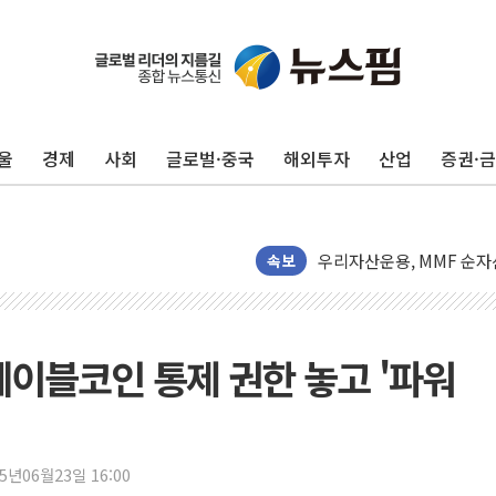
나경원 의원 "장기보유 1
李대통령, 규제합리화위 
한병도 "국민의힘, 말로만
울
경제
사회
글로벌·중국
해외투자
산업
증권·
금투협, ChatGPT로 투
박홍근 "국가재정시스템 
우리자산운용, MMF 순자
李대통령, 장성 진급 신고
속보
TBH글로벌, 상반기 매출 
AI 메모리 향한 뜨거운 관
건설 불황 속 내실 다진 
테이블코인 통제 권한 놓고 '파워
"내년 메모리 물량 동났다
현대지에프홀딩스, 자사주 
관광객 3000만명 목표인
25년06월23일 16:00
[뉴스핌 이 시각 PICK] 