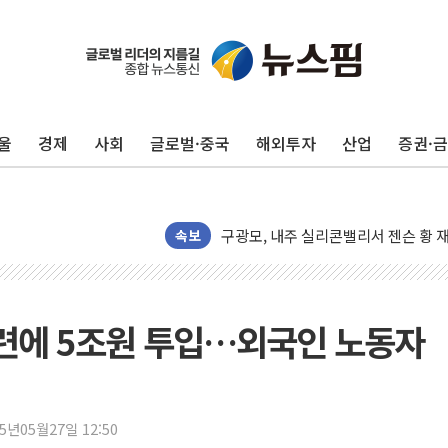
울
경제
사회
글로벌·중국
해외투자
산업
증권·
유럽증시, 견조한 실적 소화하며 대부분
리투아니아 국방 "러, 우크라 드론으로
구광모, 내주 실리콘밸리서 젠슨 황 
뉴욕증시 개장 전 특징주...모더나
속보
김정관 장관 "영업이익 N% 성과급
뉴욕증시 프리뷰, 미 주가선물 AI주
청와대, 북한 단거리 탄도미사일 발사
훈련에 5조원 투입…외국인 노동자
금값 7주 만에 최고…美 고용 둔화·
[인도증시] 중동 긴장 완화에 실적 호
러, 1인칭시점 드론으로 우크라 민간
25년05월27일 12:50
[베트남 증시] 지수 하락 속 'DGC