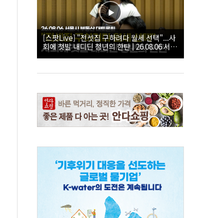
[스팟Live] "전셋집 구하려다 월세 선택"...사
회에 첫발 내디딘 청년의 한탄 | 26.08.06 서울
시 부동산 대토론회