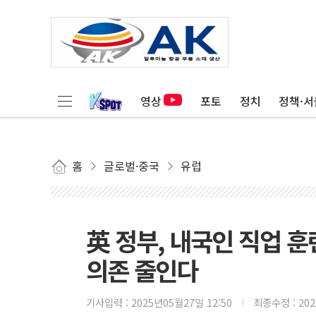
영상
포토
정치
정책·서
홈
글로벌·중국
유럽
英 정부, 내국인 직업 
의존 줄인다
기사입력 :
2025년05월27일 12:50
최종수정 :
20