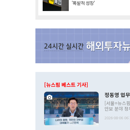
'폭발적 성장'
[뉴스핌 베스트 기사]
정동영 업무
[서울=뉴스핌
안보 분야 정
평화공존 발전
2026-08-06 06:
발언 중에는 
언한 것이 있