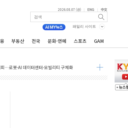
2026.08.07 (금)
ENG
中文
|
|
패밀리 사이트
금융
부동산
전국
문화·연예
스포츠
GAM
 상승… "2분기 기업 순이익 21% 증가" 전망
 나토 회원국 공격 검토… 거짓 깃발 작전"
재회…로봇·AI 데이터센터·모빌리티 구체화
·아이온큐·도어대시↑ VS 샌디스크·피그마·앱러빈↓
 반대…상법·자본시장법 개정 논의"
 차익실현 속 혼조세...웨스턴디지털·샌디스크↓
에 긴급 안보 점검회의
호르무즈 재개방 기대에 강세
조까지, 상승...호실적 보고 기업 상승세 뚜렷
인 '사파리' 공격… 시민들 공포감 극대화 전략
' 임시 주총 기대감에 홀로 상한가…마진 잔액은 사상 최고