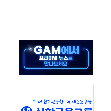
버리지 위험수위…숨은 차입이 더 큰 변수"
대응 1단계 진압 중
야, 경쟁상대 中과 비교해야"
하는 '선봉'의 대민 봉사
미사일 1발 발사… 올해 10번째·42일 만 도발
 새 안보 위기… 반군·마약카르텔이 습득해 전투 활용
어선 구조
무해한 표면 부식 물질"
분만에 진화...외국인 노동자 숨져