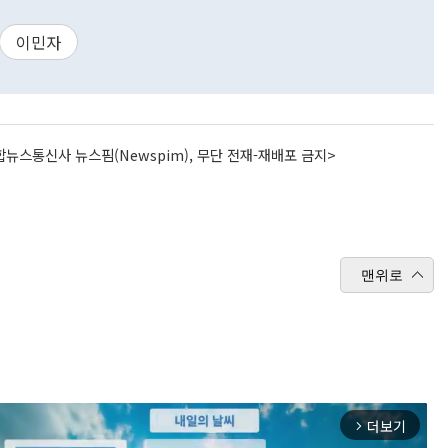
이민자
뉴스통신사 뉴스핌(Newspim), 무단 전재-재배포 금지>
맨위로
더보기
arrow_forward_ios