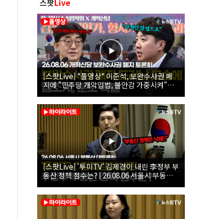
스팟
Live
[스팟Live] *풀영상* 이준석, 보완수사권 폐
지에 "민주당 개악입법, 불안감 가중시켜"｜
26.08.06 개혁신당 보완수사권 폐지 토론회
[스팟Live] '투미TV' 김제경이 내린 李정부 부
동산 정책 점수는? | 26.08.06 서울시 부동산
대토론회