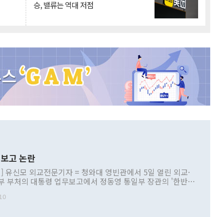
승, 밸류는 역대 저점
보고 논란
] 유신모 외교전문기자 = 청와대 영빈관에서 5일 열린 외교·
부 부처의 대통령 업무보고에서 정동영 통일부 장관의 '한반도
 구상'과 업무보고 발언이 논란을 빚고 있다. 이날 정 장관의
10
정부 내 조율을 거치지 않은 사안을 정책으로 추진하겠다고 공
는가 하면 사실 관계에 맞지 않은 설명도 있었다. 이재명 대통