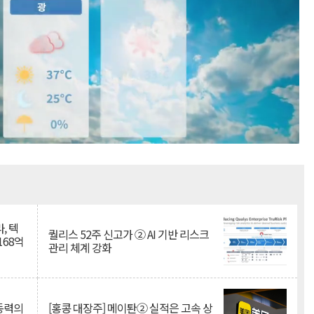
Mute
, 텍
퀄리스 52주 신고가 ② AI 기반 리스크
168억
관리 체계 강화
 동력의
[홍콩 대장주] 메이퇀② 실적은 고속 상