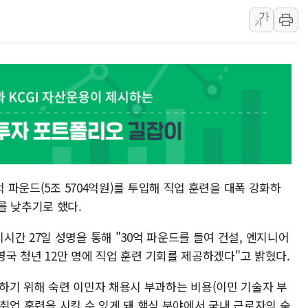
가
'월가의 황제' 다이먼 "금융시장 레
가
양주 섬유염색공장서 화재 1명 중상…
김정관 산업부 장관 "주 52시간 손봐
해군 1함대 창설 80주년…지역과 함께
[3보] 북, 원산서 동해로 단거리 탄도
우크라 드론 전술, 중남미 콜롬비아에
동해해경, 독도 해상서 부유물 감긴 
주한미군 "오산기지 누출, 백린 아닌 
구미 폐염산처리업체서 불 2시간30여
억 파운드(5조 5704억원)를 투입해 직업 훈련을 대폭 강화하
를 낮추기로 했다.
간 27일 성명을 통해 "30억 파운드를 들여 건설, 엔지니어
영국 청년 12만 명에 직업 훈련 기회를 제공하겠다"고 밝혔다.
하기 위해 숙련 이민자 채용시 부과하는 비용(이민 기술자 부
로 취업 훈련을 시킬 수 있게 돼 핵심 분야에서 국내 근로자의 숙