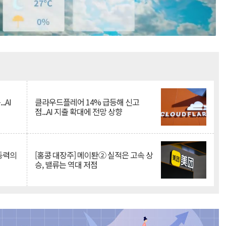
Mute
.AI
클라우드플레어 14% 급등해 신고
점...AI 지출 확대에 전망 상향
 동력의
[홍콩 대장주] 메이퇀② 실적은 고속 상
승, 밸류는 역대 저점