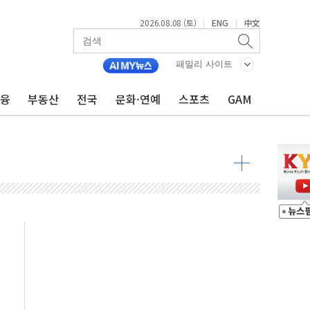
2026.08.08 (토)
ENG
中文
|
|
패밀리 사이트
금융
부동산
전국
문화·연예
스포츠
GAM
 물결
동
 구조
관측
 발효
8도 넘으면 중단
해소될 듯