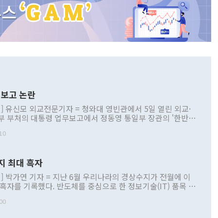
보고 논란
] 유신모 외교전문기자 = 청와대 영빈관에서 5일 열린 외교·
부 부처의 대통령 업무보고에서 정동영 통일부 장관의 '한반도
 구상'과 업무보고 발언이 논란을 빚고 있다. 이날 정 장관의
10
정부 내 조율을 거치지 않은 사안을 정책으로 추진하겠다고 공
는가 하면 사실 관계에 맞지 않은 설명도 있었다. 이재명 대통
로 신중을 기해 달라고 경고했고, 조현 외교부 장관은 '이상
지 최대 흑자
 근거한 비현실적 구상'이라는 비판을 내놨다. 그동안 정 장
책 관련 발언이 물의를 빚은 적은 여러 번 있지만 대통령과 유
] 박가연 기자 = 지난 6월 우리나라의 경상수지가 전월에 이
이 공개적으로 부정적 입장을 표명한 것은 이례적이다. 정 장
 흑자를 기록했다. 반도체를 중심으로 한 정보기술(IT) 품목 수
대북 접근법과 월권을 제어해야 한다는 목소리도 높아지고 있
간 상품수출이 처음으로 1000억달러를 넘어선 영향이다. [자
00
 따르
기자간담회를 하고 있다. [사진=통일부] 2026.07.23 ◆통일
 경상수지는 497억3000만달러 흑자로 집계됐다. 전월(386억