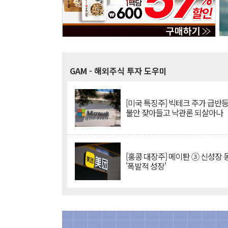
GAM
- 해외주식 투자 도우미
[미국 특징주] 빅테크 주가 급반등..
불안 잦아들고 낙관론 되살아나
[홍콩 대장주] 메이퇀 ③ 신성장
'폭발적 성장'