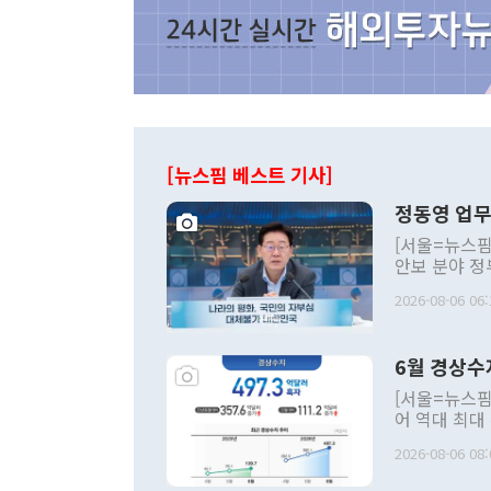
[뉴스핌 베스트 기사]
정동영 업무
[서울=뉴스핌
안보 분야 정
평화공존 발전
2026-08-06 06:
발언 중에는 
언한 것이 있
령은 공개적으
6월 경상수
주의적 희망에
관의 대북 정
[서울=뉴스핌
관 부처 장관
어 역대 최대
관의 무리한 
출 호조로 월
다. [정동영 통일부 장관이 지난달 23일 오후 서울 종로구 정부서울청사에
2026-08-06 08:
료=한국은행] 한국은행이 6일 발표한 '2026년 6월 국제수지(잠정)'에
서 취임 1주년 
면 지난 6월