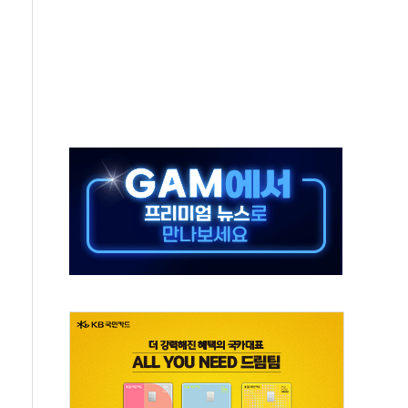
것"
지대' 우려
타진
청래 '격차 확대'
최고치
 요구
낮아지며 상승… STOXX 600 지수는 나흘 연속 최고치
세