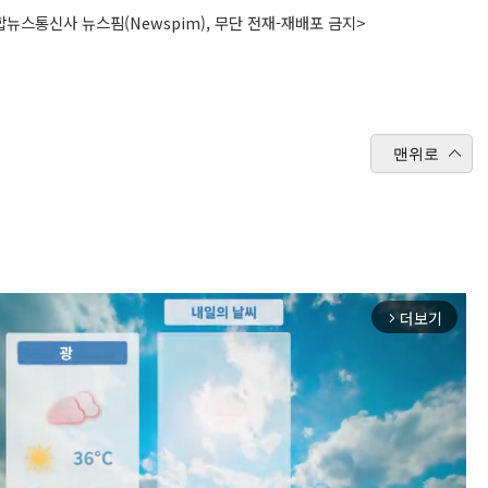
뉴스통신사 뉴스핌(Newspim), 무단 전재-재배포 금지>
맨위로
더보기
arrow_forward_ios