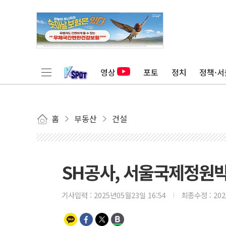
영상
포토
정치
정책·서
홈
부동산
건설
SH공사, 서울국제정원박
기사입력 :
2025년05월23일 16:54
최종수정 :
20