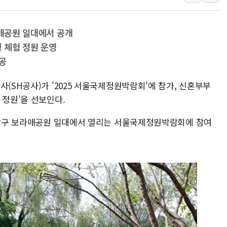
오세훈 "용산공원 주택 검토, 민주당 스스로 원칙 뒤집는 
충북 주말 무더위 지속…청주·진천 35도, 곳곳 소나기
라매공원 일대에서 공개
10월 보완수사권 폐지·공소청 출범…피해자들 '범죄 사각
 체험 정원 운영
한상협, 업계 개인정보 보안 새판 짠다…'자율규제단체' 
공
민주당, 오늘 제주·인천 경선 발표...김민석 '재역전' vs 정
사(SH공사)가 '2025 서울국제정원박람회'에 참가, 신혼부부
뉴욕증시, 고용 쇼크에 금리 인상 우려 후퇴…S&P500 
 정원'을 선보인다.
트럼프, 쿡 연준 이사 해임 재추진…"26일까지 의혹 소명"
유럽증시, 美 고용 예상 밖 부진에 연준 금리 인상 가능성 
 동작구 보라매공원 일대에서 열리는 서울국제정원박람회에 참여
미 연준 매파 기세 꺾이나…고용 감소에 9월 동결 전망 우