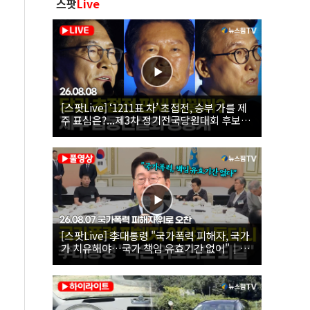
스팟
Live
[스팟Live] ‘1211표 차’ 초접전, 승부 가를 제
주 표심은?...제3차 정기전국당원대회 후보자
제주 합동연설회 생중계 | 26.08.08
[스팟Live] 李대통령 "국가폭력 피해자, 국가
가 치유해야…국가 책임 유효기간 없어"｜
26.08.07 국가폭력 피해자 위로 오찬