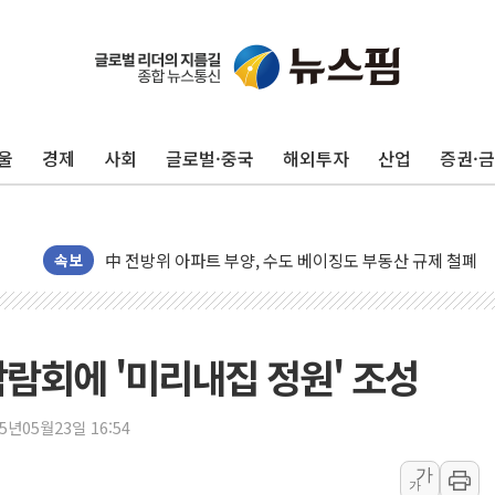
울
경제
사회
글로벌·중국
해외투자
산업
증권·
동해중부 전 해상 풍랑주의보…10일까지 최대 3.5m 높은
연일 폭염에 온열질환 사망 23명…정부, 비상대응기구 가
中 전방위 아파트 부양, 수도 베이징도 부동산 규제 철폐
인제 용대리 계곡서 수위 상승으로 피서객 7명 고립…전원
속보
동해시, 11~14일 '별똥별 멍' 운영…페르세우스 유성우 
강원 중·남부 동해안 시간당 50mm 이상 폭우…호우경보
청양 밭에서 일하던 90대 숨져…온열질환 여부 조사
람회에 '미리내집 정원' 조성
폭염에 車 운전면허 기능시험 오전 집중 편성…체감온도 3
李대통령, 'ISA·주가누르기 방지법' 전면 재검토 지시
25년05월23일 16:54
'호우 특보' 경북 울진 시간당 20~30mm 강한 비...가뭄 
가
가
주말 무더위·열대야 지속…내륙 곳곳 소나기