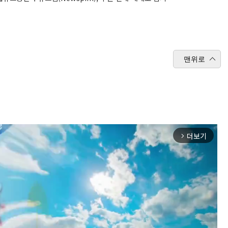
맨위로
더보기
arrow_forward_ios