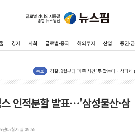
[AI 부동산 투데이] 특공 전략도 '극과 극'…
[코인시황] 비트코인 6만4000달러대 횡보…고
[베트남 증시] 유동성 부진 지속, 강보합 마감
'찜통더위'에 전력수요 역대 최고치 경신…한낮 
울
경제
사회
글로벌·중국
해외투자
산업
증권·
후티 반군, 예멘 정부군과 사우디 동시 공격…
42.5도 역대급 폭염…동물들도 특별식으로 여
경찰, 9월부터 '가족 사건' 못 맡는다…상피제
포스코홀딩스, 포스코인터·DX 지분 일부 매각
속보
태국 학교서 중학생 총기 난사...최소 7명 사망
40.2도 찍은 서울 등 폭염중대경보 해제…누적
"文정부 악몽 재현 안돼"...李 부동산 세제안에
직스 인적분할 발표…'삼성물산·삼
신세계사이먼 '대구 프리미엄 아울렛' 건립 '본
李대통령, 호우 피해 경북 안동·의성 특별재난
'변기 수리' 집주인에게 흉기 휘두른 30대 세
25년05월22일 09:55
워트, 상반기 영업이익 30억원