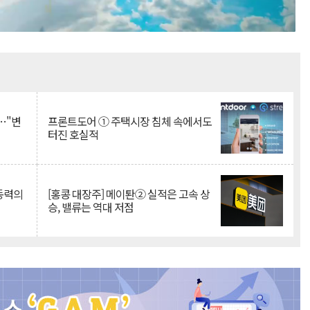
Mute
…"변
프론트도어 ① 주택시장 침체 속에서도
터진 호실적
 동력의
[홍콩 대장주] 메이퇀② 실적은 고속 상
승, 밸류는 역대 저점