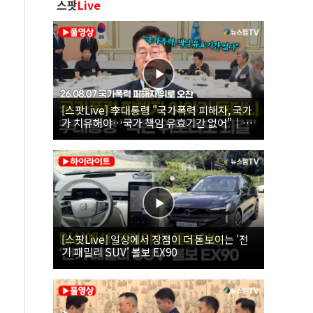
스팟
Live
[스팟Live] 李대통령 "국가폭력 피해자, 국가
가 치유해야…국가 책임 유효기간 없어"｜
26.08.07 국가폭력 피해자 위로 오찬
[스팟Live] 일상에서 장점이 더 돋보이는 '전
기 패밀리 SUV' 볼보 EX90