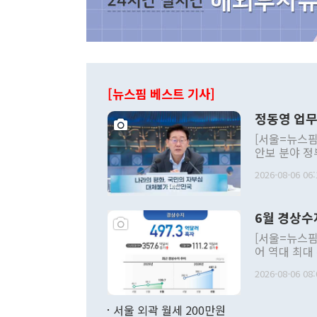
[뉴스핌 베스트 기사]
정동영 업무
[서울=뉴스핌
안보 분야 정
평화공존 발전
2026-08-06 06:
발언 중에는 
언한 것이 있
령은 공개적으
6월 경상수
주의적 희망에
관의 대북 정
[서울=뉴스핌
관 부처 장관
어 역대 최대
관의 무리한 
출 호조로 월
다. [정동영 통일부 장관이 지난달 23일 오후 서울 종로구 정부서울청사에
2026-08-06 08:
료=한국은행] 한국은행이 6일 발표한 '2026년 6월 국제수지(잠정)'에
서 취임 1주년 
면 지난 6월
부 장관 권한
1000만달러
서울 외곽 월세 200만원
발전 구상'을