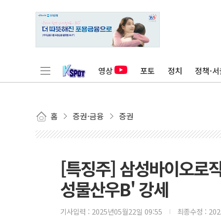
영상
포토
정치
정책·서
홈
증권·금융
증권
[특징주] 삼성바이오로
성물산우B' 강세
기사입력 :
2025년05월22일 09:55
최종수정 :
20