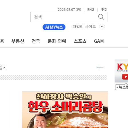
생애최초만 경쟁 치열
2026.08.07 (금)
ENG
中文
|
|
래·ETF 매수에도 고유가·금리·입법 지연 '삼중 부담'
...석유·가스주 올랐지만 빈그룹이 상쇄
패밀리 사이트
총수요 104.3GW 기록
금융
부동산
전국
문화·연예
스포츠
GAM
 위기 고조되는 또 다른 중동 화약고
름나기 [뉴스핌 줌인]
 실시
 온열질환자 2872명
 與 내부서 '총선·대선 직격탄' 우려
궤도'
지역 선포
입자…경찰, 현행범 체포