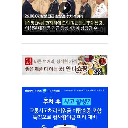
[스팟Live] 한자리에 모인 장군들...李대통령,
이상렬 대장 등 진급 장성 4명에 삼정검 수치
직접 수여｜26.08.07 장성 진급·삼정검 수치
수여식