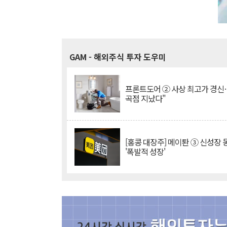
GAM
- 해외주식 투자 도우미
프론트도어 ② 사상 최고가 경신
곡점 지났다"
[홍콩 대장주] 메이퇀 ③ 신성장
'폭발적 성장'