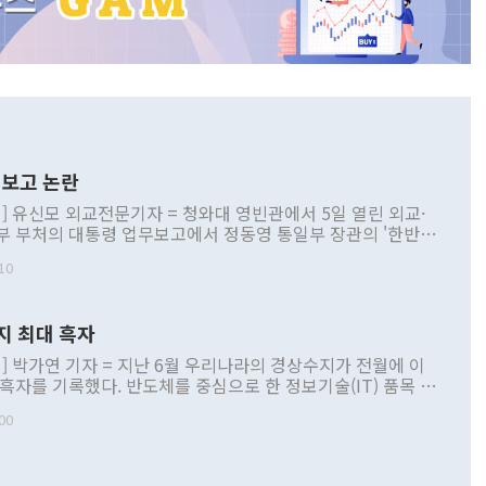
보고 논란
] 유신모 외교전문기자 = 청와대 영빈관에서 5일 열린 외교·
부 부처의 대통령 업무보고에서 정동영 통일부 장관의 '한반도
 구상'과 업무보고 발언이 논란을 빚고 있다. 이날 정 장관의
10
정부 내 조율을 거치지 않은 사안을 정책으로 추진하겠다고 공
는가 하면 사실 관계에 맞지 않은 설명도 있었다. 이재명 대통
로 신중을 기해 달라고 경고했고, 조현 외교부 장관은 '이상
지 최대 흑자
 근거한 비현실적 구상'이라는 비판을 내놨다. 그동안 정 장
책 관련 발언이 물의를 빚은 적은 여러 번 있지만 대통령과 유
] 박가연 기자 = 지난 6월 우리나라의 경상수지가 전월에 이
이 공개적으로 부정적 입장을 표명한 것은 이례적이다. 정 장
 흑자를 기록했다. 반도체를 중심으로 한 정보기술(IT) 품목 수
대북 접근법과 월권을 제어해야 한다는 목소리도 높아지고 있
간 상품수출이 처음으로 1000억달러를 넘어선 영향이다. [자
00
 따르
기자간담회를 하고 있다. [사진=통일부] 2026.07.23 ◆통일
 경상수지는 497억3000만달러 흑자로 집계됐다. 전월(386억
 넘어선 주장 정 장관은 이날 업무보고에서 '한반도 평화공존
)에 이어 두 달 연속 월간 기준 역대 최대 기록을 갈아치웠다.
 설명하면서 이재명 정부 2년차 핵심 과제로 상호 존중·평화