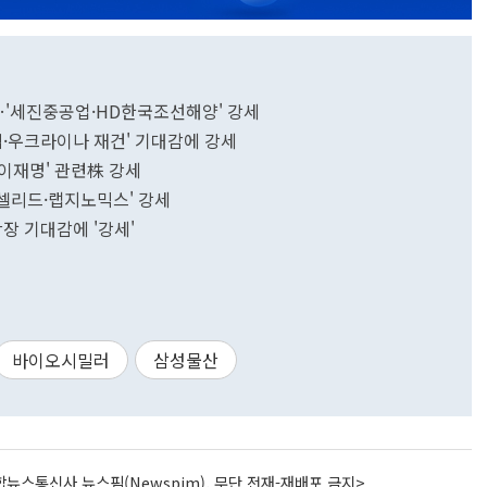
…'세진중공업·HD한국조선해양' 강세
적·우크라이나 재건' 기대감에 강세
·이재명' 관련株 강세
'셀리드·랩지노믹스' 강세
장 기대감에 '강세'
바이오시밀러
삼성물산
뉴스통신사 뉴스핌(Newspim), 무단 전재-재배포 금지>