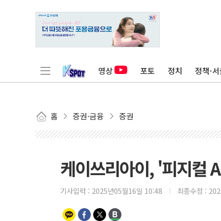
영상
포토
정치
정책·서
홈
증권·금융
증권
케이쓰리아이, '피지컬 A
기사입력 :
2025년05월16일 10:48
최종수정 :
20