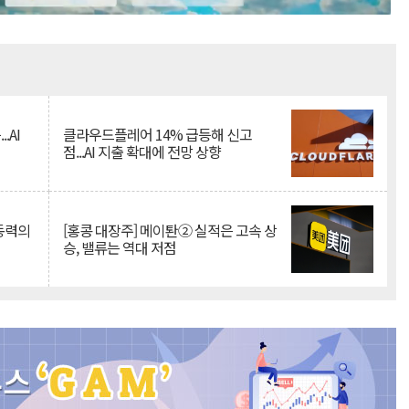
Mute
.AI
클라우드플레어 14% 급등해 신고
점...AI 지출 확대에 전망 상향
 동력의
[홍콩 대장주] 메이퇀② 실적은 고속 상
승, 밸류는 역대 저점