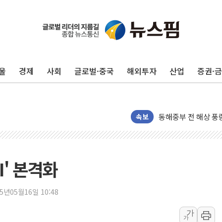
울
경제
사회
글로벌·중국
해외투자
산업
증권·
'화합' 꺼낸 김민석
李대통령, ISA 개편
동해중부 전 해상 풍
속보
연일 폭염에 온열질환
中 전방위 아파트 부
인제 용대리 계곡서 
I' 본격화
동해시, 11~14일 
강원 중·남부 동해안
25년05월16일 10:48
청양 밭에서 일하던 
가
폭염에 車 운전면허 
가