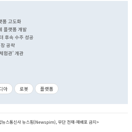
랫폼 고도화
체 플랫폼 개발
터 후속 수주 성공
시장 공략
체험관' 개관
디아
로봇
플랫폼
뉴스통신사 뉴스핌(Newspim), 무단 전재-재배포 금지>