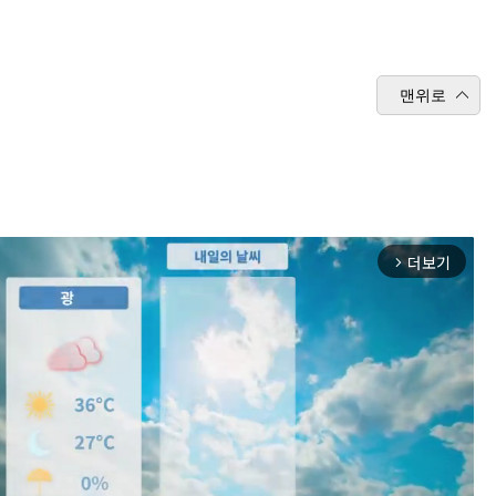
맨위로
더보기
arrow_forward_ios