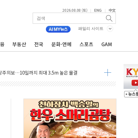
2026.08.08 (토)
ENG
中文
|
|
패밀리 사이트
금융
부동산
전국
문화·연예
스포츠
GAM
에 '뻔뻔' 받아친 정청래…제주 연설서 신경전 고조
 재검토 지시…與 "적극 환영"·野 "졸속 국정"
랑주의보…10일까지 최대 3.5m 높은 물결
 사망 23명…정부, 비상대응기구 가동
양, 수도 베이징도 부동산 규제 철폐
수위 상승으로 피서객 7명 고립…전원 구조
'별똥별 멍' 운영…페르세우스 유성우 관측
 시간당 50mm 이상 폭우…호우경보 발효
90대 숨져…온열질환 여부 조사
기능시험 오전 집중 편성…체감온도 38도 넘으면 중단