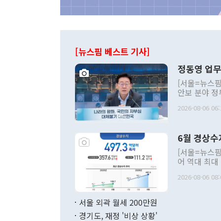
[뉴스핌 베스트 기사]
정동영 업무
[서울=뉴스핌
안보 분야 정
평화공존 발전
2026-08-06 06:
발언 중에는 
언한 것이 있
령은 공개적으
6월 경상수
주의적 희망에
관의 대북 정
[서울=뉴스핌
관 부처 장관
어 역대 최대
관의 무리한 
출 호조로 월
다. [정동영 통일부 장관이 지난달 23일 오후 서울 종로구 정부서울청사에
2026-08-06 08:
료=한국은행] 한국은행이 6일 발표한 '2026년 6월 국제수지(잠정)'에
서 취임 1주년 
면 지난 6월
부 장관 권한
1000만달러
서울 외곽 월세 200만원
발전 구상'을
이에 따라 올
적 갈등 해결
경기도, 재정 '비상 상황'
했다. 경상수