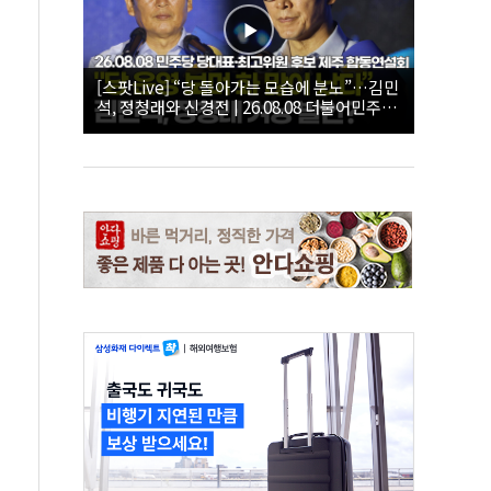
[스팟Live] “당 돌아가는 모습에 분노”…김민
석, 정청래와 신경전 | 26.08.08 더불어민주당
당대표·최고위원 후보 제주 합동연설회