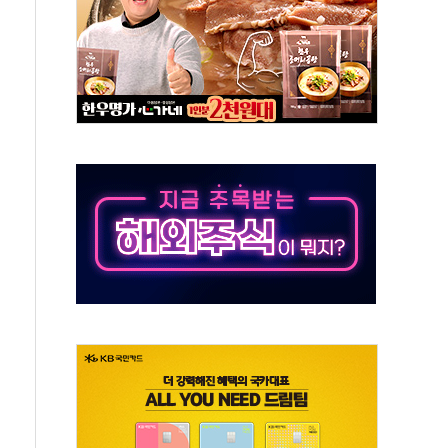
가누르기 방지법' 전면 재검토 지시
 시간당 20~30mm 강한 비...가뭄 해소될 듯
 지속…내륙 곳곳 소나기
택 검토, 민주당 스스로 원칙 뒤집는 것"
속…청주·진천 35도, 곳곳 소나기
지·공소청 출범…피해자들 '범죄 사각지대' 우려
보 보안 새판 짠다…'자율규제단체' 타진
 경선 발표...김민석 '재역전' vs 정청래 '격차 확대'
에 금리 인상 우려 후퇴…S&P500 최고치
 해임 재추진…"26일까지 의혹 소명" 요구