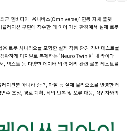
李대통령, 'ISA·주
'호우 특보' 경북 울진
근 엔비디아 '옴니버스(Omniverse)' 연동 자체 플랫
주말 무더위·열대야
 로봇 시뮬레이션 구현에 착수한 데 이어 가상 환경에서 실제 로봇
오세훈 "용산공원 주
충북 주말 무더위 지
내 산업용 로봇 시나리오를 포함한 실제 작동 환경 기반 테스트를
10월 보완수사권 폐
확하게 디지털로 복제하는 'Neuro Twin X' 내 라이다
한상협, 업계 개인정
넷) 센서, 텍스트 등 다양한 데이터 입력 처리 관련 로봇 테스트를
민주당, 오늘 제주·인천
뉴욕증시, 고용 쇼크
트럼프, 쿡 연준 이사
레이션뿐 아니라 중력, 마찰 등 실제 물리요소를 반영한 테
변수 조정, 경로 계획, 작업 반복 및 오류 대응, 작업자와의