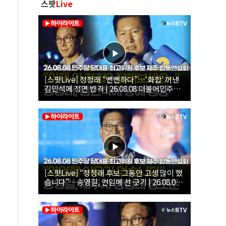
스팟
Live
[스팟Live] 정청래 “뻔뻔하다”…‘화합’ 꺼낸
김민석에 정면 반격 | 26.08.08 더불어민주당
당대표·최고위원 후보 제주 합동연설회
[스팟Live] “정청래 후보 그동안 고생 많이 했
습니다”…송영길, 연임에 선 긋기 | 26.08.08
더불어민주당 당대표·최고위원 후보 제주 합
동연설회