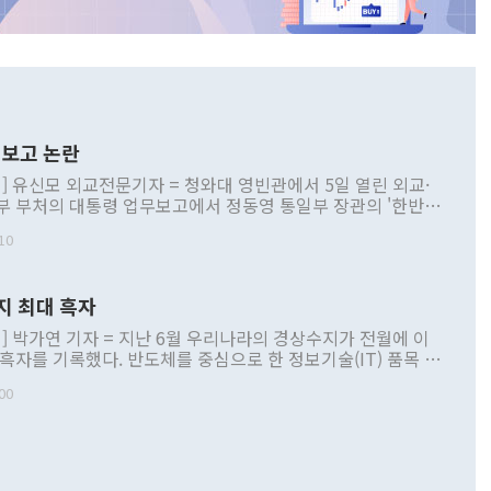
보고 논란
] 유신모 외교전문기자 = 청와대 영빈관에서 5일 열린 외교·
부 부처의 대통령 업무보고에서 정동영 통일부 장관의 '한반도
 구상'과 업무보고 발언이 논란을 빚고 있다. 이날 정 장관의
10
정부 내 조율을 거치지 않은 사안을 정책으로 추진하겠다고 공
는가 하면 사실 관계에 맞지 않은 설명도 있었다. 이재명 대통
로 신중을 기해 달라고 경고했고, 조현 외교부 장관은 '이상
지 최대 흑자
 근거한 비현실적 구상'이라는 비판을 내놨다. 그동안 정 장
책 관련 발언이 물의를 빚은 적은 여러 번 있지만 대통령과 유
] 박가연 기자 = 지난 6월 우리나라의 경상수지가 전월에 이
이 공개적으로 부정적 입장을 표명한 것은 이례적이다. 정 장
 흑자를 기록했다. 반도체를 중심으로 한 정보기술(IT) 품목 수
대북 접근법과 월권을 제어해야 한다는 목소리도 높아지고 있
간 상품수출이 처음으로 1000억달러를 넘어선 영향이다. [자
00
 따르
기자간담회를 하고 있다. [사진=통일부] 2026.07.23 ◆통일
 경상수지는 497억3000만달러 흑자로 집계됐다. 전월(386억
 넘어선 주장 정 장관은 이날 업무보고에서 '한반도 평화공존
)에 이어 두 달 연속 월간 기준 역대 최대 기록을 갈아치웠다.
 설명하면서 이재명 정부 2년차 핵심 과제로 상호 존중·평화
해 상반기 누적 경상수지 흑자는 1910억1000만달러를 기록
·핵 없는 한반도 등 3대 기본 방향을 제시했다. 정 장관은 "대
지 흑자를 견인한 것은 상품수지다. 6월 상품수지는 478억