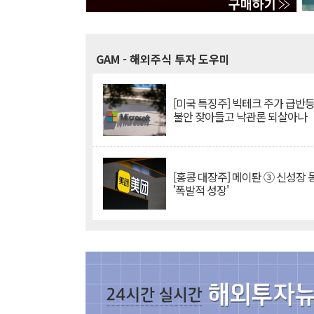
GAM
- 해외주식 투자 도우미
[미국 특징주] 빅테크 주가 급반등..
불안 잦아들고 낙관론 되살아나
[홍콩 대장주] 메이퇀 ③ 신성장
'폭발적 성장'