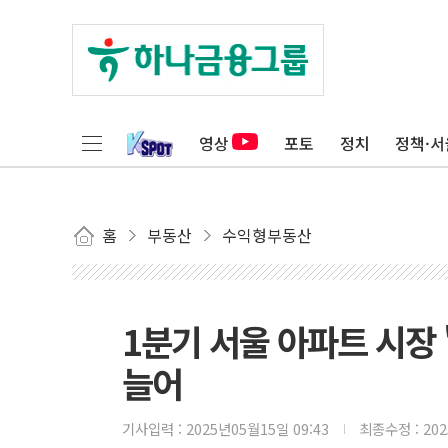
영상
포토
정치
정책·서
홈
부동산
수익형부동산
1분기 서울 아파트 시장 
늘어
기사입력 :
2025년05월15일 09:43
최종수정 :
20