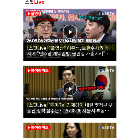
스팟
Live
[스팟Live] *풀영상* 이준석, 보완수사권 폐
지에 "민주당 개악입법, 불안감 가중시켜"｜
26.08.06 개혁신당 보완수사권 폐지 토론회
[스팟Live] '투미TV' 김제경이 내린 李정부 부
동산 정책 점수는? | 26.08.06 서울시 부동산
대토론회