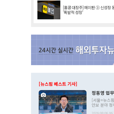
[홍콩 대장주] 메이퇀 ③ 신성장
'폭발적 성장'
[뉴스핌 베스트 기사]
정동영 업무
[서울=뉴스핌
안보 분야 정
평화공존 발전
2026-08-06 06: