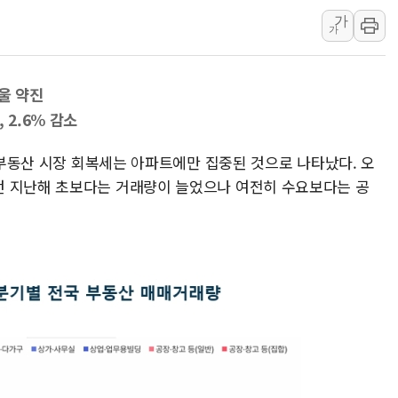
'월가의 황제' 다이먼 "금융시장 레
가
양주 섬유염색공장서 화재 1명 중상…
가
김정관 산업부 장관 "주 52시간 손봐
해군 1함대 창설 80주년…지역과 함께
울 약진
[3보] 북, 원산서 동해로 단거리 탄도
 2.6% 감소
우크라 드론 전술, 중남미 콜롬비아에
국 부동산 시장 회복세는 아파트에만 집중된 것으로 나타났다. 오
동해해경, 독도 해상서 부유물 감긴 
던 지난해 초보다는 거래량이 늘었으나 여전히 수요보다는 공
주한미군 "오산기지 누출, 백린 아닌 
구미 폐염산처리업체서 불 2시간30여