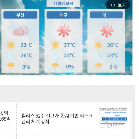
더보기
arrow_forward_ios
Mute
, 텍
퀄리스 52주 신고가 ② AI 기반 리스크
168억
관리 체계 강화