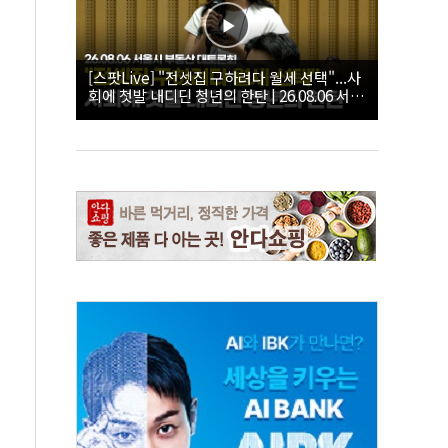
[스팟Live] "전셋집 구하려다 월세 선택"...사
회에 첫발 내디딘 청년의 한탄 | 26.08.06 서울
시 부동산 대토론회