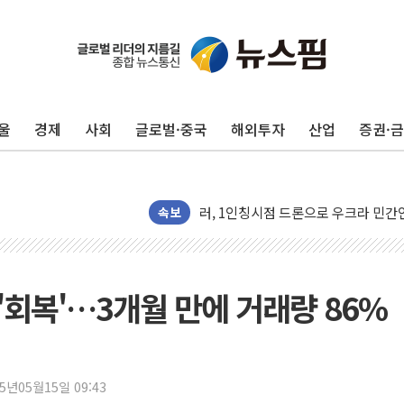
유럽증시, 견조한 실적 소화하며 대부분
울
경제
사회
글로벌·중국
해외투자
산업
증권·
리투아니아 국방 "러, 우크라 드론으로
구광모, 내주 실리콘밸리서 젠슨 황 
뉴욕증시 개장 전 특징주...모더나
속보
김정관 장관 "영업이익 N% 성과급
뉴욕증시 프리뷰, 미 주가선물 AI주
청와대, 북한 단거리 탄도미사일 발사
'회복'…3개월 만에 거래량 86%
금값 7주 만에 최고…美 고용 둔화·
[인도증시] 중동 긴장 완화에 실적 호
러, 1인칭시점 드론으로 우크라 민간
[베트남 증시] 지수 하락 속 'DGC
25년05월15일 09:43