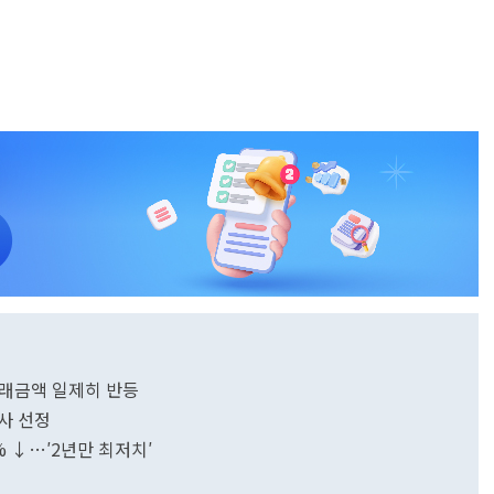
거래금액 일제히 반등
사 선정
 ↓…′2년만 최저치′