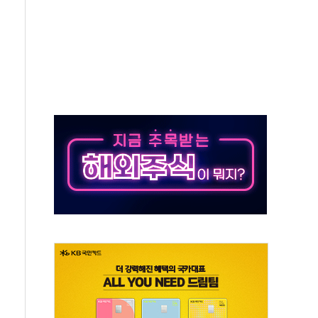
버리지 위험수위…숨은 차입이 더 큰 변수"
대응 1단계 진압 중
야, 경쟁상대 中과 비교해야"
하는 '선봉'의 대민 봉사
미사일 1발 발사… 올해 10번째·42일 만 도발
 새 안보 위기… 반군·마약카르텔이 습득해 전투 활용
어선 구조
무해한 표면 부식 물질"
분만에 진화...외국인 노동자 숨져