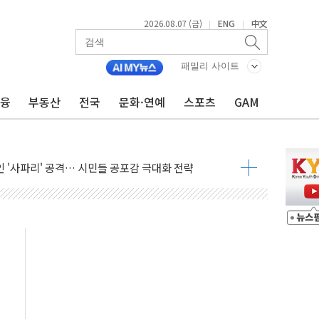
2026.08.07 (금)
ENG
中文
|
|
패밀리 사이트
 상승… "2분기 기업 순이익 21% 증가" 전망
금융
부동산
전국
문화·연예
스포츠
GAM
 나토 회원국 공격 검토… 거짓 깃발 작전"
재회…로봇·AI 데이터센터·모빌리티 구체화
·아이온큐·도어대시↑ VS 샌디스크·피그마·앱러빈↓
 반대…상법·자본시장법 개정 논의"
 차익실현 속 혼조세...웨스턴디지털·샌디스크↓
에 긴급 안보 점검회의
호르무즈 재개방 기대에 강세
조까지, 상승...호실적 보고 기업 상승세 뚜렷
인 '사파리' 공격… 시민들 공포감 극대화 전략
' 임시 주총 기대감에 홀로 상한가…마진 잔액은 사상 최고