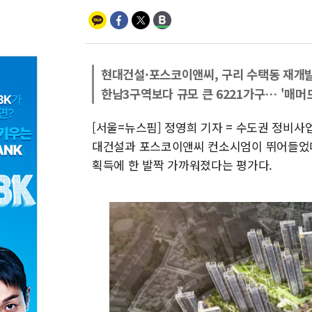
현대건설·포스코이앤씨, 구리 수택동 재개
한남3구역보다 규모 큰 6221가구… '매머
[서울=뉴스핌] 정영희 기자 = 수도권 정비
대건설과 포스코이앤씨 컨소시엄이 뛰어들었다.
획득에 한 발짝 가까워졌다는 평가다.