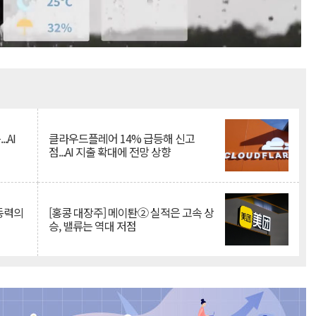
Mute
.AI
클라우드플레어 14% 급등해 신고
점...AI 지출 확대에 전망 상향
 동력의
[홍콩 대장주] 메이퇀② 실적은 고속 상
승, 밸류는 역대 저점