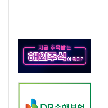
정 조율 완료…초고가·비거주 1주택 등 여론 수렴"
쇄 추돌…7세 남아 등 4명 부상
다"…LG유플러스, AI 홈네트워크 구현 첫발
영하 30도 극저온 난방기술 개발한다
총리비서실
 모집…지역 크리에이터 확대
 이상무"…김회천 사장, 원전 현장점검
독 강화' 2개 법 대표 발의
 페널티 만든 건 이 정권…신생아 특례 대출까지 줄여"
의에 "수용할 수 없다" 반박