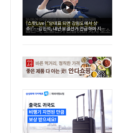
[스팟Live] “당대표 되면 강원도에서 상
주!”…김민석, 내년 보궐선거 언급하며 지지
호소 | 26.08.09 더불어민주당 당대표·최고위
원 후보 강원 합동연설회