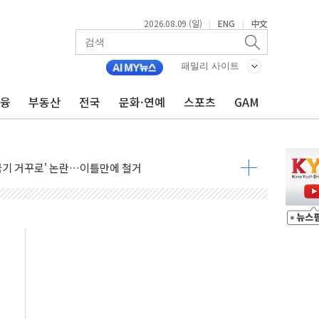
2026.08.09 (일)
ENG
中文
|
|
패밀리 사이트
금융
부동산
전국
문화·연예
스포츠
GAM
억 지급 확정되나…재상고 앞두고 막판 셈법
'행복상자' 전달
극기 거꾸로' 논란…이틀만에 철거
 예술·체육요원 최대 33% 감축
 역대 최대폭 감소한 9.4%↓…유통업계 양극화 심화
 특사'로 콜롬비아 대통령 취임식 참석
시간당 30mm 강한 비...호우 피해 없어
공방…野 "청년 우롱 기괴" vs 與 "송구한 해프닝"
 2026'서 어린이 과학연극 2편 수상
우스' 잠실점, 직장인 핫플레이스로 부상