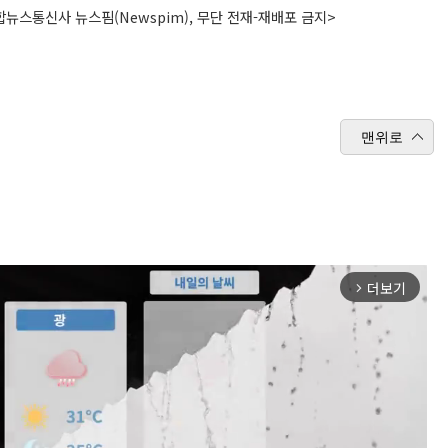
뉴스통신사 뉴스핌(Newspim), 무단 전재-재배포 금지>
맨위로
더보기
arrow_forward_ios