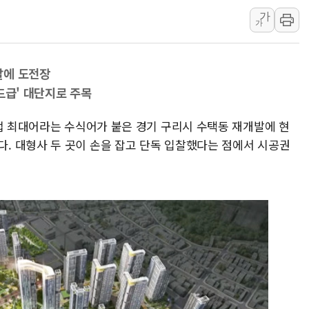
與 "세제개편안 8월 말 당
가
가
경인고속도로서 차량 4대 연
"AI가 먼저 알아채고 고친
발에 도전장
삼성전자, 美국립연구소와 
드급' 대단지로 주목
[인사] 국무조정실·국무
롯데백화점, 앰배서더 2기
사업 최대어라는 수식어가 붙은 경기 구리시 수택동 재개발에 현
한수원 "폭염 속 전력수급
 대형사 두 곳이 손을 잡고 단독 입찰했다는 점에서 시공권
박형수 의원 '선관위 견제·감
장동혁, 李 대통령에 "결혼
정부, 독도 조사활동 日 항