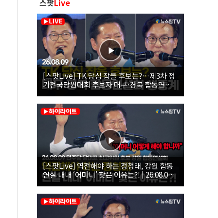
스팟
Live
[스팟Live] TK 당심 잡을 후보는?…제3차 정
기전국당원대회 후보자 대구·경북 합동연설
회 생중계 | 26.08.09
[스팟Live] 역전해야 하는 정청래, 강원 합동
연설 내내 ‘어머니’ 찾은 이유는?! | 26.08.09
더불어민주당 당대표·최고위원 후보 강원 합
동연설회