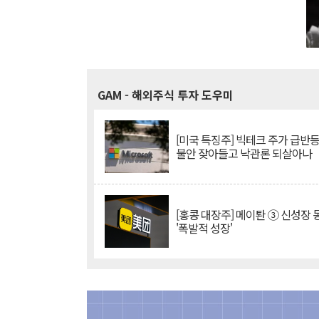
GAM
- 해외주식 투자 도우미
[미국 특징주] 빅테크 주가 급반등..
불안 잦아들고 낙관론 되살아나
[홍콩 대장주] 메이퇀 ③ 신성장
'폭발적 성장'