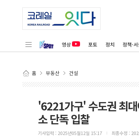
영상
포토
정치
정책·서
홈
부동산
건설
'6221가구' 수도권 최
소 단독 입찰
기사입력 :
2025년05월12일 15:17
최종수정 :
20