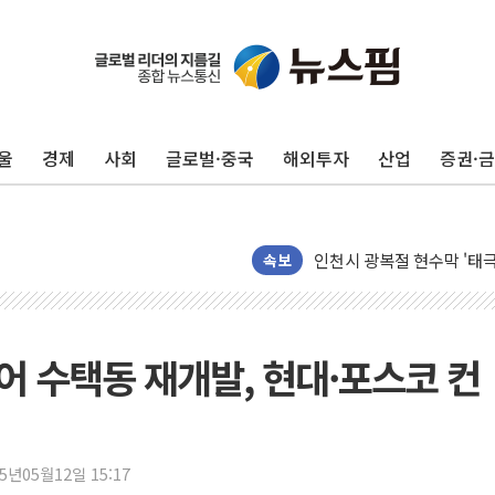
울
경제
사회
글로벌·중국
해외투자
산업
증권·
최태원, 노소영에 9440
하나금융, 명동 소상공인에 
인천시 광복절 현수막 '태
속보
병무청, 보충역 전면 손질…
홈플러스發 대형마트 판매,
윤준병·이해민 의원, '정부
대어 수택동 재개발, 현대·포스코 컨
'호우·산사태 주의보' 울진 
여야, 황희 '버스 하우스' 
풀무원재단, '국제과학연극제
25년05월12일 15:17
현대그린푸드 '텍사스로드하