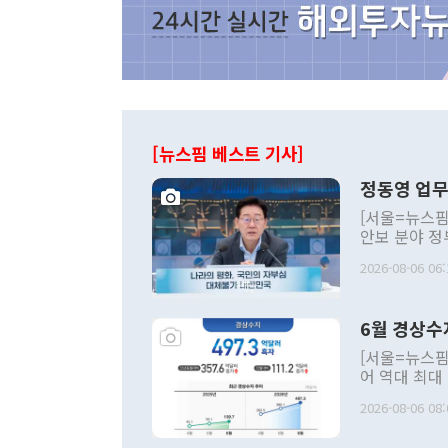
[뉴스핌 베스트 기사]
정동영 업무
[서울=뉴스핌
안보 분야 정
평화공존 발전
2026-08-06 06:
발언 중에는 
언한 것이 있
령은 공개적으
6월 경상수
주의적 희망에
관의 대북 정
[서울=뉴스핌
관 부처 장관
어 역대 최대
관의 무리한 
출 호조로 월
다. [정동영 통일부 장관이 지난달 23일 오후 서울 종로구 정부서울청사에
2026-08-06 08:
료=한국은행] 한국은행이 6일 발표한 '2026년 6월 국제수지(잠정)'에
서 취임 1주년 
면 지난 6월
부 장관 권한