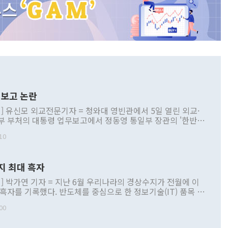
보고 논란
] 유신모 외교전문기자 = 청와대 영빈관에서 5일 열린 외교·
부 부처의 대통령 업무보고에서 정동영 통일부 장관의 '한반도
 구상'과 업무보고 발언이 논란을 빚고 있다. 이날 정 장관의
10
정부 내 조율을 거치지 않은 사안을 정책으로 추진하겠다고 공
는가 하면 사실 관계에 맞지 않은 설명도 있었다. 이재명 대통
로 신중을 기해 달라고 경고했고, 조현 외교부 장관은 '이상
지 최대 흑자
 근거한 비현실적 구상'이라는 비판을 내놨다. 그동안 정 장
책 관련 발언이 물의를 빚은 적은 여러 번 있지만 대통령과 유
] 박가연 기자 = 지난 6월 우리나라의 경상수지가 전월에 이
이 공개적으로 부정적 입장을 표명한 것은 이례적이다. 정 장
 흑자를 기록했다. 반도체를 중심으로 한 정보기술(IT) 품목 수
대북 접근법과 월권을 제어해야 한다는 목소리도 높아지고 있
간 상품수출이 처음으로 1000억달러를 넘어선 영향이다. [자
00
 따르
기자간담회를 하고 있다. [사진=통일부] 2026.07.23 ◆통일
 경상수지는 497억3000만달러 흑자로 집계됐다. 전월(386억
 넘어선 주장 정 장관은 이날 업무보고에서 '한반도 평화공존