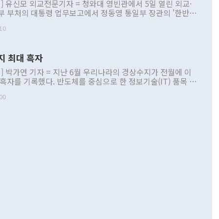
] 유신모 외교전문기자 = 청와대 영빈관에서 5일 열린 외교·
부 부처의 대통령 업무보고에서 정동영 통일부 장관의 '한반도
 구상'과 업무보고 발언이 논란을 빚고 있다. 이날 정 장관의
10
정부 내 조율을 거치지 않은 사안을 정책으로 추진하겠다고 공
는가 하면 사실 관계에 맞지 않은 설명도 있었다. 이재명 대통
로 신중을 기해 달라고 경고했고, 조현 외교부 장관은 '이상
지 최대 흑자
 근거한 비현실적 구상'이라는 비판을 내놨다. 그동안 정 장
책 관련 발언이 물의를 빚은 적은 여러 번 있지만 대통령과 유
] 박가연 기자 = 지난 6월 우리나라의 경상수지가 전월에 이
이 공개적으로 부정적 입장을 표명한 것은 이례적이다. 정 장
 흑자를 기록했다. 반도체를 중심으로 한 정보기술(IT) 품목 수
대북 접근법과 월권을 제어해야 한다는 목소리도 높아지고 있
간 상품수출이 처음으로 1000억달러를 넘어선 영향이다. [자
00
 따르
기자간담회를 하고 있다. [사진=통일부] 2026.07.23 ◆통일
 경상수지는 497억3000만달러 흑자로 집계됐다. 전월(386억
 넘어선 주장 정 장관은 이날 업무보고에서 '한반도 평화공존
)에 이어 두 달 연속 월간 기준 역대 최대 기록을 갈아치웠다.
 설명하면서 이재명 정부 2년차 핵심 과제로 상호 존중·평화
해 상반기 누적 경상수지 흑자는 1910억1000만달러를 기록
·핵 없는 한반도 등 3대 기본 방향을 제시했다. 정 장관은 "대
지 흑자를 견인한 것은 상품수지다. 6월 상품수지는 478억
언어는 멈춰야 한다"면서 주적 용어 대체를 주장했다. 지난 25
 흑자를 기록하며 전월에 이어 역대 최대를 다시 썼다. 국제수
D(완전하고 검증가능하며 되돌릴 수 없는 비핵화) 구도는 이미
수출은 1123억7000만달러로 전년 동월 대비 84.5% 증가하
했다. 또 "현 시점에서 흘러간 선(先)비핵화만 되뇌는 것은
 처음으로 1000억달러를 넘어섰다. 상품수입은 644억8000만
 데 힘이 되지 않는다"고 주장했다. 정 장관은 또 "정전 체제
6% 늘었다. 통관 기준으로는 반도체 수출이 전년 동월 대비
로 바꾸는 논의에 착수하겠다"면서 "북·미 정상회담 견인과
증했고 컴퓨터·주변기기(SSD)는 282.7% 증가했다. IT 품목
화의 동력을 확보하기 위해 최선을 다할 것"이라고 말했다. 하
.4% 늘었으며 비IT 품목도 ▲석유제품(47.5%) ▲화공품
령은 정 장관의 구상에 대부분 제동을 걸었다. 이 대통령은 "평
▲철강제품(17.9%) ▲승용차(6.1%) 등을 중심으로 18.6% 증가
 정치적으로 악용되는 측면이 있다"며 "많이 조심하셔야 한
준 수입은 ▲원자재(30.5%) ▲자본재(35.3%) ▲소비재
다. 북한을 다른 이름으로 불러야 한다는 주장에는 "표현에 꼬