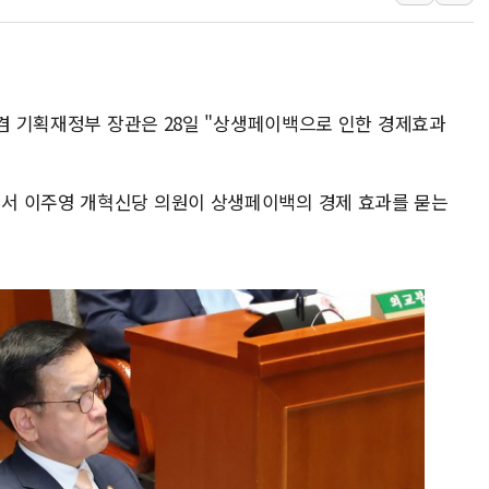
[속보] 민주, 대구 경선 결과 
[속보] 민주, 강원 경선 결과 
정재헌 CEO, SKT 장기고
최태원, 노소영에 9440억
 겸 기획재정부 장관은 28일 "상생페이백으로 인한 경제효과
하나금융, 명동 소상공인에 
인천시 광복절 현수막 '태
서 이주영 개혁신당 의원이 상생페이백의 경제 효과를 묻는
병무청, 보충역 전면 손질…
홈플러스發 대형마트 판매,
윤준병·이해민 의원, '정부
'호우·산사태 주의보' 울진 
여야, 황희 '버스 하우스' 공