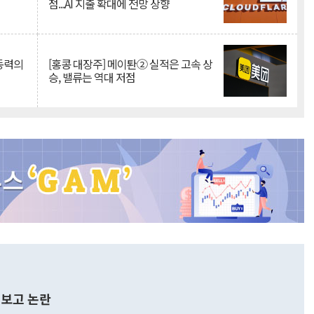
점...AI 지출 확대에 전망 상향
 동력의
[홍콩 대장주] 메이퇀② 실적은 고속 상
승, 밸류는 역대 저점
보고 논란