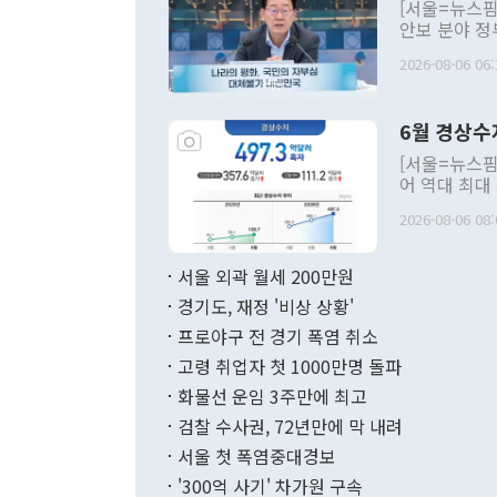
[서울=뉴스핌
안보 분야 정
평화공존 발전
2026-08-06 06:
발언 중에는 
언한 것이 있
령은 공개적으
6월 경상수
주의적 희망에
관의 대북 정
[서울=뉴스핌
관 부처 장관
어 역대 최대
관의 무리한 
출 호조로 월
다. [정동영 통일부 장관이 지난달 23일 오후 서울 종로구 정부서울청사에
2026-08-06 08:
료=한국은행] 한국은행이 6일 발표한 '2026년 6월 국제수지(잠정)'에
서 취임 1주년 
면 지난 6월
부 장관 권한
1000만달러
서울 외곽 월세 200만원
발전 구상'을
이에 따라 올
적 갈등 해결
경기도, 재정 '비상 상황'
했다. 경상수
결과 혐오의 
9000만달러
프로야구 전 경기 폭염 취소
년간의 CVI
지 기준 상품
고령 취업자 첫 1000만명 돌파
무너졌다고도 
며 월간 기준
현실을 바꾸는
달러로 38.
화물선 운임 3주만에 최고
를 평화 체제
196.9% 급
검찰 수사권, 72년만에 막 내려
함께 4자 대
수출은 160
지만 이 대통
서울 첫 폭염중대경보
(18.6%) 
화공존 정책이
했다. 통관 기
'300억 사기' 차가원 구속
다"고 지적했