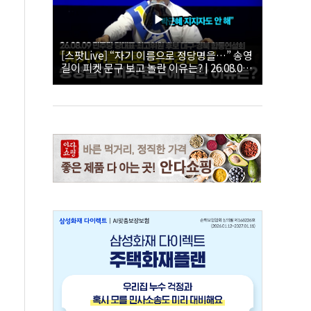
[스팟Live] “자기 이름으로 정당명을…” 송영
길이 피켓 문구 보고 놀란 이유는? | 26.08.09
더불어민주당 당대표·최고위원 후보 대구·경
북 합동연설회