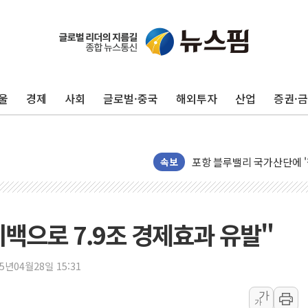
울
경제
사회
글로벌·중국
해외투자
산업
증권·
평택 진위면 공장서 질식사
포항 블루밸리 국가산단에 '
속보
상주 낙동강 선착장 하류서 50
[종합] 김민석, 정청래에 누적 '
민주당 경북도당위원장에 오중
백으로 7.9조 경제효과 유발"
인천서 말다툼 중 어머니 살
김민석, 강원·대구·경북 경선서
25년04월28일 15:31
[속보] 민주, 강원·대구·경북 
[속보] 민주, 경북 경선 결과 
가
가