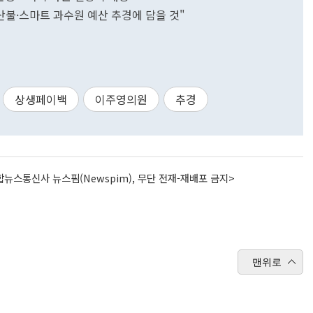
산불·스마트 과수원 예산 추경에 담을 것"
상생페이백
이주영의원
추경
뉴스통신사 뉴스핌(Newspim), 무단 전재-재배포 금지>
맨위로