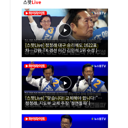
스팟
Live
[스팟Live] 정청래 대구 승리에도 1622표
차…강원·TK 경선 이긴 김민석 1위 수성 |
26.08.09 더불어민주당 당대표·최고위원 후
보 대구·경북 합동연설회
[스팟Live] “맞습니다! 교체해야 합니다!”…
정청래, 지도부 교체 주장 ‘정면돌파’ |
26.08.09 더불어민주당 당대표·최고위원 후
보 대구·경북 합동연설회