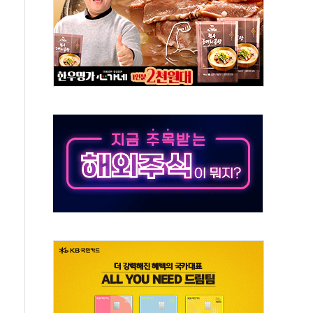
발표...정청래 47.82% 김민석 46.35% 송영길 5.83%
발표...김민석 50.30% 정청래 41.94% 송영길 7.76%
객 400명 맞이…"마음 잇는 시간 되길"
 지급 확정되나…재상고 앞두고 막판 셈법
'행복상자' 전달
극기 거꾸로' 논란…이틀만에 철거
 예술·체육요원 최대 33% 감축
 역대 최대폭 감소한 9.4%↓…유통업계 양극화 심화
 특사'로 콜롬비아 대통령 취임식 참석
시간당 30mm 강한 비...호우 피해 없어
방…野 "청년 우롱 기괴" vs 與 "송구한 해프닝"