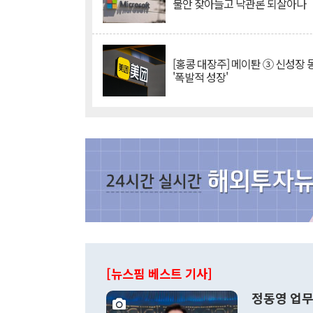
불안 잦아들고 낙관론 되살아나
[홍콩 대장주] 메이퇀 ③ 신성장
'폭발적 성장'
[뉴스핌 베스트 기사]
정동영 업무