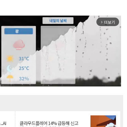
더보기
arrow_forward_ios
Mute
.AI
클라우드플레어 14% 급등해 신고