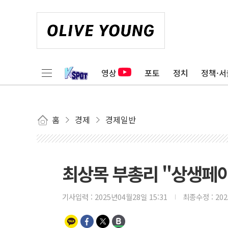
영상
포토
정치
정책·서
홈
경제
경제일반
최상목 부총리 "상생페이
기사입력 :
2025년04월28일 15:31
최종수정 :
20