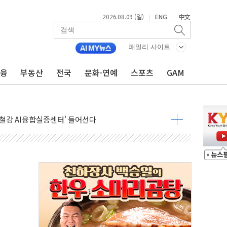
2026.08.09 (일)
ENG
中文
|
|
패밀리 사이트
금융
부동산
전국
문화·연예
스포츠
GAM
고 발생…작업자 1명 숨져
철강 AI융합실증센터' 들어선다
대 숨진 채 발견...경찰, 조사 중
1.48%p' 차 선두 유지...金 46.01% vs 鄭 44.53%
기 당선...합산득표율 68.63%
해 10대 구속…범행 후 반려견도 죽여
 정청래에 승리…金 48.54% vs 鄭 44.40%
경선 결과...김민석 48.54% 정청래 44.40%
발표...김민석 47.37% 정청래 45.71% 송영길 6.92%