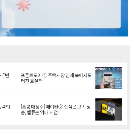
Mute
…"변
프론트도어 ① 주택시장 침체 속에서도
터진 호실적
 동력의
[홍콩 대장주] 메이퇀② 실적은 고속 상
승, 밸류는 역대 저점