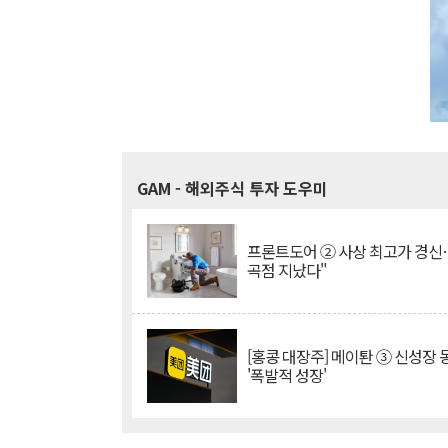
GAM
- 해외주식 투자 도우미
프론트도어 ② 사상 최고가 경신
곡점 지났다"
[홍콩 대장주] 메이퇀 ③ 신성장
'폭발적 성장'