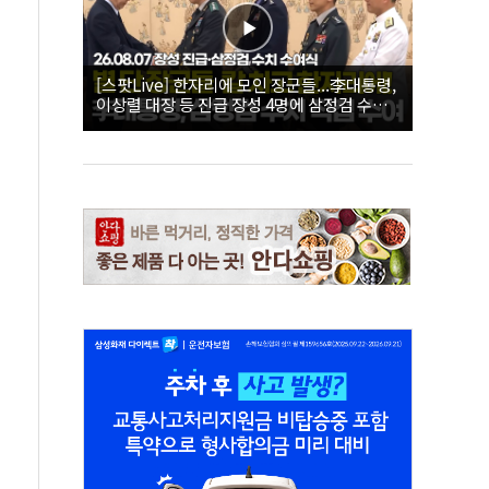
[스팟Live] 한자리에 모인 장군들...李대통령,
이상렬 대장 등 진급 장성 4명에 삼정검 수치
직접 수여｜26.08.07 장성 진급·삼정검 수치
수여식