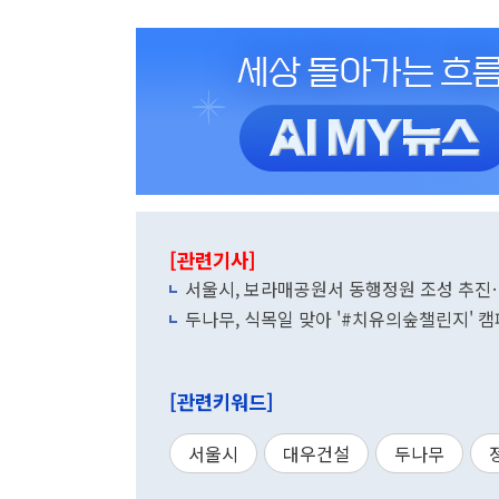
[관련기사]
서울시, 보라매공원서 동행정원 조성 추
두나무, 식목일 맞아 '#치유의숲챌린지' 
[관련키워드]
서울시
대우건설
두나무