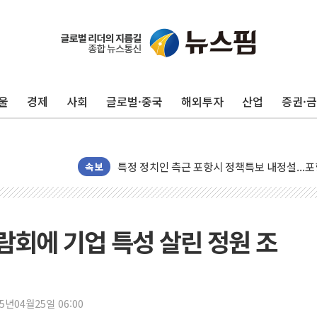
[종합] 美 7월 고용 2만3000명 감소 '쇼크'…
[사진] 이슬람 수니파 3개국, 공동방위협정 체
뉴욕증시 개장 전 특징주...아틀라시안·클
울
경제
사회
글로벌·중국
해외투자
산업
증권·
보훈부, 미 DPAA와 MOU… "6·25 미군 실종
트럼프 "금리 내려야"…파월 때와 달리 워시엔
특정 정치인 측근 포항시 정책특보 내정설...포
李 "해남 태양광, 대한민국 다음 100년 밑거
속보
李 대통령, '6시간 마라톤 부동산 2차 회의' 
트럼프, 中 겨냥 폴리실리콘 관세 15% 부과
[사진] 빈살만과 에르도안의 만남
회에 기업 특성 살린 정원 조
이란와이어 "이란 최고지도자 위독…곧 사망해
남동발전, 해남군에 국내 최대 규모 400MW 
[인도증시] 중동 불안 속 유가 상승에 소폭 하락
25년04월25일 06:00
황희 '폐버스 청년주택' SNS 글 역풍에 "정부