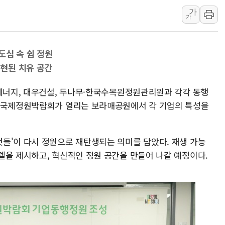
가
폭염 누그러지고 가뭄 숙지나...경북동해안권 8
가
사우디·튀르키예·파키스탄, '공동방위협정' 체
신길동 신축도 3.3㎡당 7250만원…써밋 클라
도심 속 쉼 정원
용산공원·그린벨트로 또 충돌…반복되는 국토부
현된 치유 공간
[AI 부동산 투데이] 특공 전략도 '극과 극'…
[코인시황] 비트코인 6만4000달러대 횡보…고
일에너지, 대우건설, 두나무·한국수목원정원관리원과 각각 동행
서울국제정원박람회가 열리는 보라매공원에서 각 기업의 특성을
들'이 다시 정원으로 재탄생되는 의미를 담았다. 재생 가능
델을 제시하고, 혁신적인 정원 공간을 만들어 나갈 예정이다.