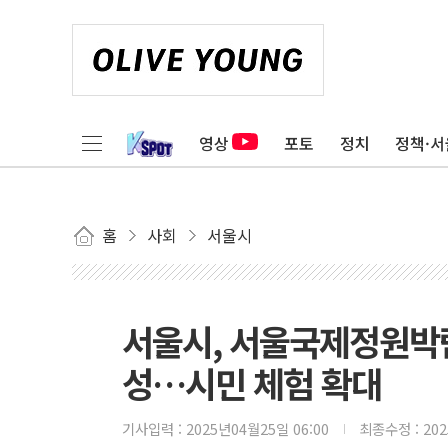
영상
포토
정치
정책·서
홈
사회
서울시
서울시, 서울국제정원박람
성…시민 체험 확대
기사입력 :
2025년04월25일 06:00
최종수정 :
20