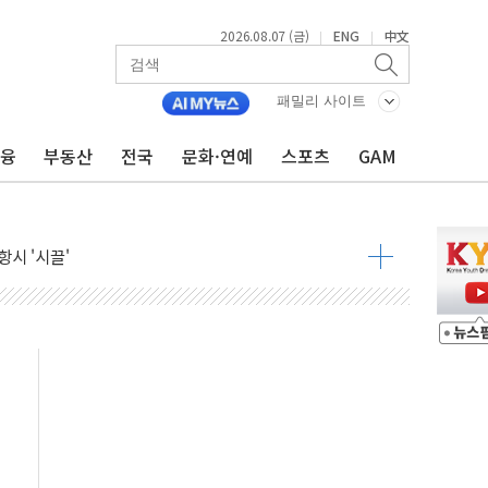
2026.08.07 (금)
ENG
中文
|
|
9월 금리 인상 기대 후퇴
결
패밀리 사이트
라우드플레어·태양광주↑ VS 트레이드데스크·웬디스↓
금융
부동산
전국
문화·연예
스포츠
GAM
자 7359명 끝까지 찾겠다"
 톤 낮춰
항시 '시끌'
름…수도권 집중 완화 전환점"
주재… "전폭적 공급 확대·속도전 총력"
…美 태양광주 급등
도 놀랍지 않아"
태양광 착공…여의도 1.6배 규모
...금융주 낙폭 커
정책 아냐" 해명