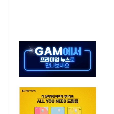
~9일 최대 100mm 호우
결… 수니파 국가들의 새 안보 협력 구도
비온 59㎡ 18억원대
-서울시 '정책 엇박자'
생애최초만 경쟁 치열
래·ETF 매수에도 고유가·금리·입법 지연 '삼중 부담'