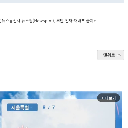
뉴스통신사 뉴스핌(Newspim), 무단 전재-재배포 금지>
맨위로
더보기
arrow_forward_ios