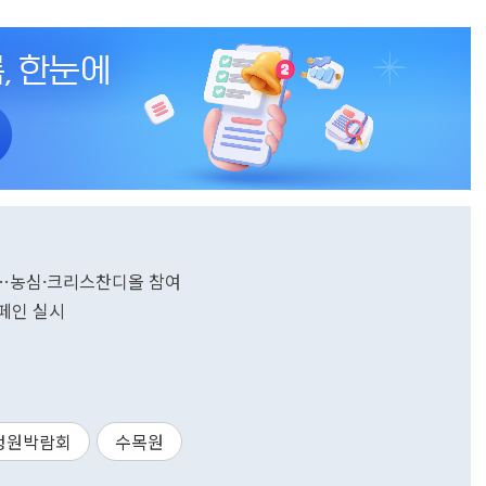
진…농심·크리스찬디올 참여
캠페인 실시
정원박람회
수목원