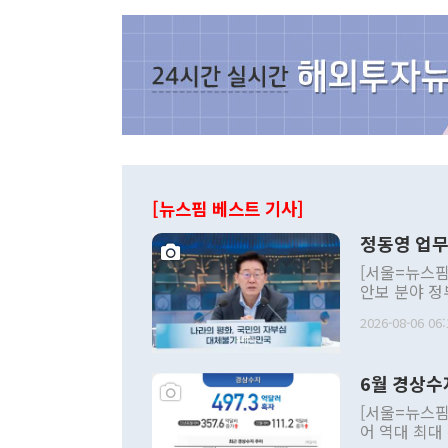
[뉴스핌 베스트 기사]
정동영 업무
[서울=뉴스핌
안보 분야 정
평화공존 발전
2026-08-06 06:
발언 중에는 
언한 것이 있
령은 공개적으
6월 경상수
주의적 희망에
관의 대북 정
[서울=뉴스핌
관 부처 장관
어 역대 최대
관의 무리한 