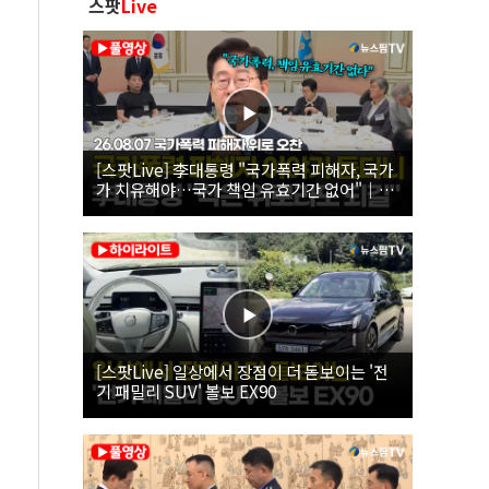
스팟
Live
[스팟Live] 李대통령 "국가폭력 피해자, 국가
가 치유해야…국가 책임 유효기간 없어"｜
26.08.07 국가폭력 피해자 위로 오찬
[스팟Live] 일상에서 장점이 더 돋보이는 '전
기 패밀리 SUV' 볼보 EX90