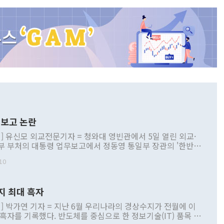
보고 논란
] 유신모 외교전문기자 = 청와대 영빈관에서 5일 열린 외교·
부 부처의 대통령 업무보고에서 정동영 통일부 장관의 '한반도
 구상'과 업무보고 발언이 논란을 빚고 있다. 이날 정 장관의
10
정부 내 조율을 거치지 않은 사안을 정책으로 추진하겠다고 공
는가 하면 사실 관계에 맞지 않은 설명도 있었다. 이재명 대통
로 신중을 기해 달라고 경고했고, 조현 외교부 장관은 '이상
지 최대 흑자
 근거한 비현실적 구상'이라는 비판을 내놨다. 그동안 정 장
책 관련 발언이 물의를 빚은 적은 여러 번 있지만 대통령과 유
] 박가연 기자 = 지난 6월 우리나라의 경상수지가 전월에 이
이 공개적으로 부정적 입장을 표명한 것은 이례적이다. 정 장
 흑자를 기록했다. 반도체를 중심으로 한 정보기술(IT) 품목 수
대북 접근법과 월권을 제어해야 한다는 목소리도 높아지고 있