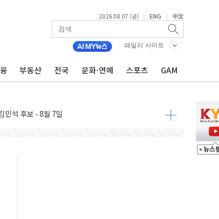
2026.08.07 (금)
ENG
中文
|
|
패밀리 사이트
금융
부동산
전국
문화·연예
스포츠
GAM
우 5거래일 랠리 '마침표'
의 막바지.."美와 직접 협상 없어"
민석 후보 - 8월 7일
차 회의…주택 공급 대책 막바지 조율할 듯
회견·주요 정당 - 8월 7일
 제한 추진…美 "통행 막을 권한 없어"
 상승… "2분기 기업 순이익 21% 증가" 전망
 나토 회원국 공격 검토… 거짓 깃발 작전"
재회…로봇·AI 데이터센터·모빌리티 구체화
·아이온큐·도어대시↑ VS 샌디스크·피그마·앱러빈↓