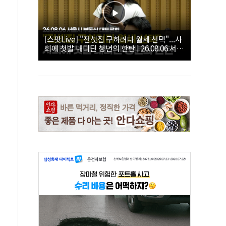
[스팟Live] "전셋집 구하려다 월세 선택"...사
회에 첫발 내디딘 청년의 한탄 | 26.08.06 서울
시 부동산 대토론회