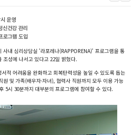
김정관 장관 "영업이익 N% 성과급
뉴욕증시 프리뷰, 미 주가선물 AI주
상시 운영
청와대, 북한 단거리 탄도미사일 발사
정신건강 관리
금값 7주 만에 최고…美 고용 둔화·
 프로그램 도입
[인도증시] 중동 긴장 완화에 실적 호
 사내 심리상담실 '라포레나(RAPPORENA)' 프로그램을 통
러, 1인칭시점 드론으로 우크라 민간
 조성에 나서고 있다고 22일 밝혔다.
[베트남 증시] 지수 하락 속 'DGC
'월가의 황제' 다이먼 "금융시장 레
정서적 어려움을 완화하고 회복탄력성을 높일 수 있도록 돕는
원 및 가족(배우자·자녀), 협력사 직원까지 모두 이용 가능
양주 섬유염색공장서 화재 1명 중상…
후 5시 30분까지 대부분의 프로그램에 참여할 수 있다.