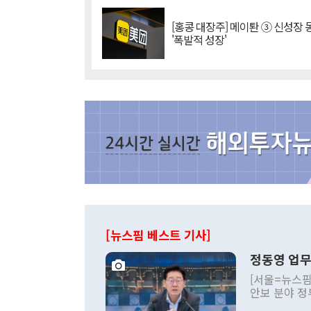
[홍콩 대장주] 메이퇀 ③ 신성장
'폭발적 성장'
[뉴스핌 베스트 기사]
정동영 업무
[서울=뉴스핌
안보 분야 정
평화공존 발전