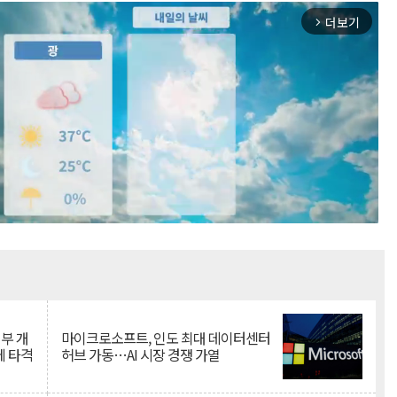
더보기
arrow_forward_ios
Mute
뇌부 개
마이크로소프트, 인도 최대 데이터센터
에 타격
허브 가동…AI 시장 경쟁 가열