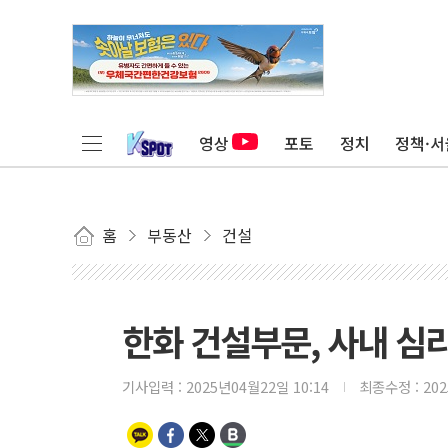
영상
포토
정치
정책·서
홈
부동산
건설
한화 건설부문, 사내 심
기사입력 :
2025년04월22일 10:14
최종수정 :
20