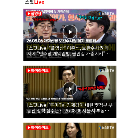
스팟
Live
[스팟Live] *풀영상* 이준석, 보완수사권 폐
지에 "민주당 개악입법, 불안감 가중시켜"｜
26.08.06 개혁신당 보완수사권 폐지 토론회
[스팟Live] '투미TV' 김제경이 내린 李정부 부
동산 정책 점수는? | 26.08.06 서울시 부동산
대토론회