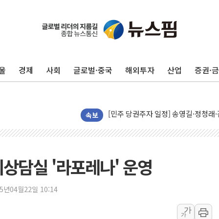
울
경제
사회
글로벌·중국
해외투자
산업
증권·
뉴욕증시, 유가·금리 부담에 하락…다
이란, 오만과 호르무즈 해협 재개방 합
[민주 당권주자 일정] 송영길·정청래·김
李대통령, 오늘 부동산 정책 점검 2
속보
[오늘의 정치일정] 8월 7일(금)
[오늘의 국회일정] 상임위·세미나·기자
이란, 美·이스라엘 선박 호르무즈 통항
리상담실 '라포레나' 운영
유럽증시, 견조한 실적 소화하며 대부분
리투아니아 국방 "러, 우크라 드론으로
25년04월22일 10:14
구광모, 내주 실리콘밸리서 젠슨 황 
가
가
뉴욕증시 개장 전 특징주...모더나