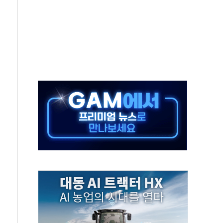
 반대…상법·자본시장법 개정 논의"
 차익실현 속 혼조세...웨스턴디지털·샌디스크↓
에 긴급 안보 점검회의
호르무즈 재개방 기대에 강세
조까지, 상승...호실적 보고 기업 상승세 뚜렷
인 '사파리' 공격… 시민들 공포감 극대화 전략
' 임시 주총 기대감에 홀로 상한가…마진 잔액은 사상 최고
버리지 위험수위…숨은 차입이 더 큰 변수"
대응 1단계 진압 중