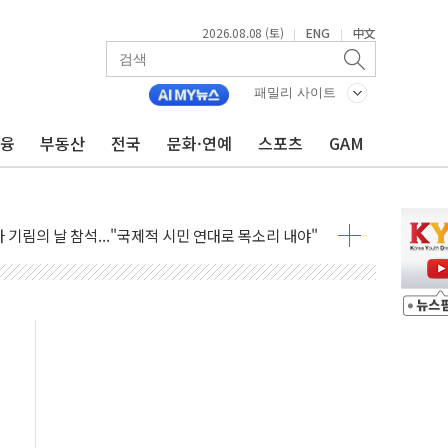
2026.08.08 (토)
ENG
中文
|
|
패밀리 사이트
금융
부동산
전국
문화·연예
스포츠
GAM
손해 보는 일 없게"…'결혼 페널티' 22개 과제 손본다
서 모터보트 전복…1명 사망·1명 실종
자 기림의 날 참석..."국제적 시민 연대로 목소리 내야"
질 중 실종 60대 나흘만에 숨진 채 발견
 흉기 살해 10대 아들 체포
 '뻔뻔' 받아친 정청래…제주 연설서 신경전 고조
재검토 지시…與 "적극 환영"·野 "졸속 국정"
주의보…10일까지 최대 3.5m 높은 물결
사망 23명…정부, 비상대응기구 가동
, 수도 베이징도 부동산 규제 철폐