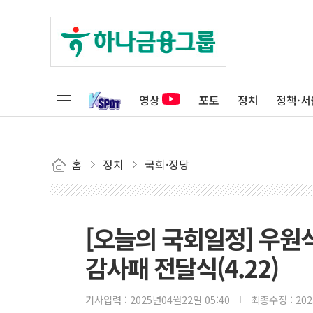
영상
포토
정치
정책·서
홈
정치
국회·정당
[오늘의 국회일정] 우
감사패 전달식(4.22)
기사입력 :
2025년04월22일 05:40
최종수정 :
20