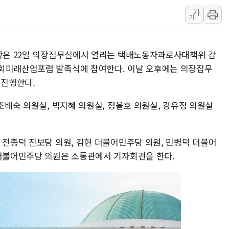
인제 용대리 계곡서 수
가
가
동해시, 11~14일 '
강원 중·남부 동해안 
의장은 22일 의장집무실에서 열리는 택배노동자과로사대책위 감
청양 밭에서 일하던 9
국회미래산업포럼 발족식에 참여한다. 이날 오후에는 의장집무
폭염에 車 운전면허 기
진행한다.
李대통령, 'ISA·주가
'호우 특보' 경북 울진 
 조배숙 의원실, 박지혜 의원실, 정을호 의원실, 강유정 의원실
주말 무더위·열대야 
오세훈 "용산공원 주택
 전종덕 진보당 의원, 김현 더불어민주당 의원, 민병덕 더불어
충북 주말 무더위 지속
 더불어민주당 의원은 소통관에서 기자회견을 한다.