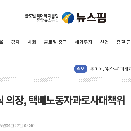
울
경제
사회
글로벌·중국
해외투자
산업
증권·
李대통령 "결혼 때문에 
여수 오동도 인근 해상
추미애, '위안부' 피해
속보
인천 선재도 갯벌서 해루
인천서 말다툼 중 어머니
'화합' 꺼낸 김민석에
원식 의장, 택배노동자과로사대책위
李대통령, ISA 개편 
동해중부 전 해상 풍랑
연일 폭염에 온열질환 
25년04월22일 05:40
中 전방위 아파트 부양