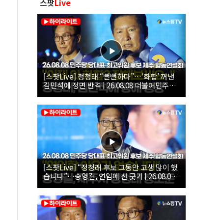
스팟
Live
[스팟Live] 정청래 “뻔뻔하다”…‘화합’ 꺼낸
김민석에 정면 반격 | 26.08.08 더불어민주당
당대표·최고위원 후보 제주 합동연설회
[스팟Live] “정청래 후보 그동안 고생 많이 했
습니다”…송영길, 연임에 선 긋기 | 26.08.08
더불어민주당 당대표·최고위원 후보 제주 합
동연설회