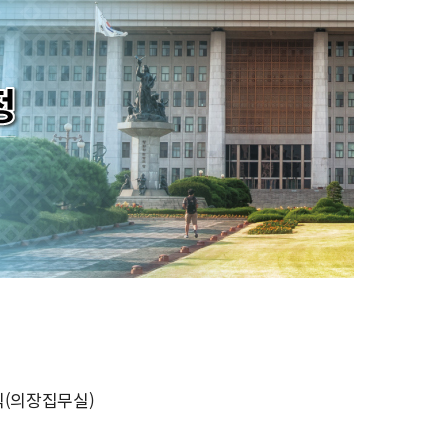
식(의장집무실)
)