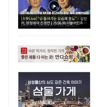
[스팟Live] “당 돌아가는 모습에 분노”…김민
석, 정청래와 신경전 | 26.08.08 더불어민주당
당대표·최고위원 후보 제주 합동연설회