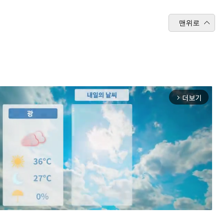
맨위로
더보기
arrow_forward_ios