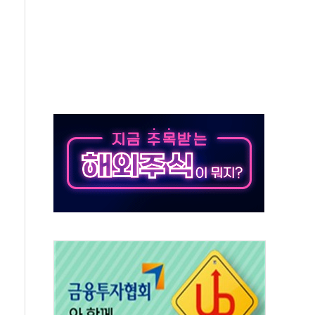
위 상승으로 피서객 7명 고립…전원 구조
별똥별 멍' 운영…페르세우스 유성우 관측
시간당 50mm 이상 폭우…호우경보 발효
0대 숨져…온열질환 여부 조사
능시험 오전 집중 편성…체감온도 38도 넘으면 중단
누르기 방지법' 전면 재검토 지시
시간당 20~30mm 강한 비...가뭄 해소될 듯
지속…내륙 곳곳 소나기
 검토, 민주당 스스로 원칙 뒤집는 것"
…청주·진천 35도, 곳곳 소나기