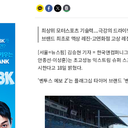
최상위 모터스포츠 기술력...극강의 드라이
브랜드 최초로 액상 레진·고연화점 고상 레
[서울=뉴스핌] 김승현 기자 = 한국앤컴퍼
안종선·이상훈)는 초고성능 익스트림 슈퍼 스포츠 타
시한다고 18일 밝혔다.
'벤투스 에보 Z'는 플래그십 타이어 브랜드 '벤