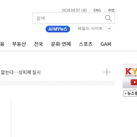
2026.08.07 (금)
ENG
中文
|
|
패밀리 사이트
금융
부동산
전국
문화·연예
스포츠
GAM
사우디 동시 공격… 위기 고조되는 또 다른 중동 화약고
들도 특별식으로 여름나기 [뉴스핌 줌인]
 못 맡는다…상피제 실시
X 지분 일부 매각
...최소 7명 사망
중대경보 해제…누적 온열질환자 2872명
.李 부동산 세제안에 與 내부서 '총선·대선 직격탄' 우려
아울렛' 건립 '본궤도'
안동·의성 특별재난지역 선포
 휘두른 30대 세입자…경찰, 현행범 체포
억원