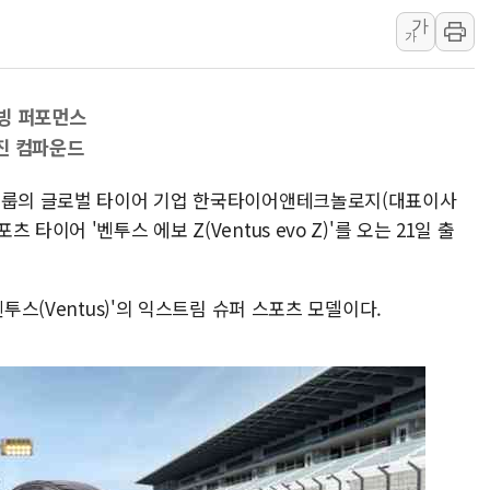
가
프롬바이오, 10일 거래 재
가
NH농협생명, 농작업 중 온
아바코, 2분기 매출 120억원
빙 퍼포먼스
랩지노믹스 "디엑솜과 美 암
진 컴파운드
보로노이, 폐암 치료제 'VRN
푸본현대생명, 육군 3군단과
니그룹의 글로벌 타이어 기업 한국타이어앤테크놀로지(대표이사
교보생명, '교보K-맞춤건강
이어 '벤투스 에보 Z(Ventus evo Z)'를 오는 21일 출
벼랑 끝 선 '동전주' 무더기
1순위보다 낮은 특별공급 
투스(Ventus)'의 익스트림 슈퍼 스포츠 모델이다.