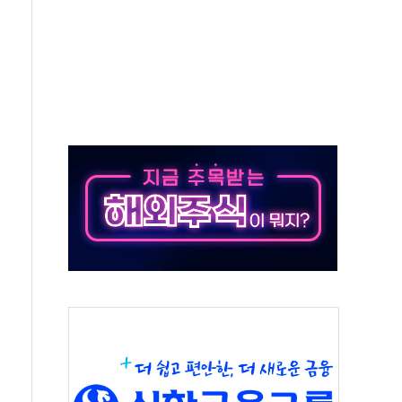
개…"재무구조 개편"
열질환 보장…폭염기 신속 보상 강화
 진단 분야 독점 라이선스 계약"
11' 캐나다 IND 신청
 군 장병 금융교육·전역 지원 협약
보험' 6개월 배타적사용권 획득
 상폐 위기…관리종목 우려 지정예고 총 63개
경쟁률… 실수요자 관심