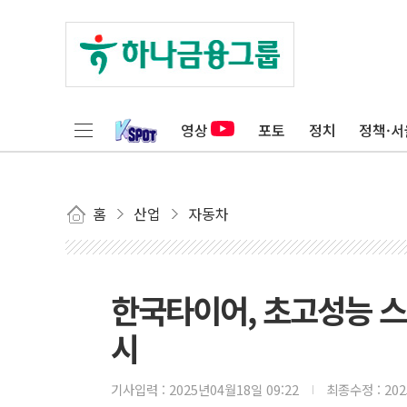
영상
포토
정치
정책·서
홈
산업
자동차
한국타이어, 초고성능 스포
시
기사입력 :
2025년04월18일 09:22
최종수정 :
20