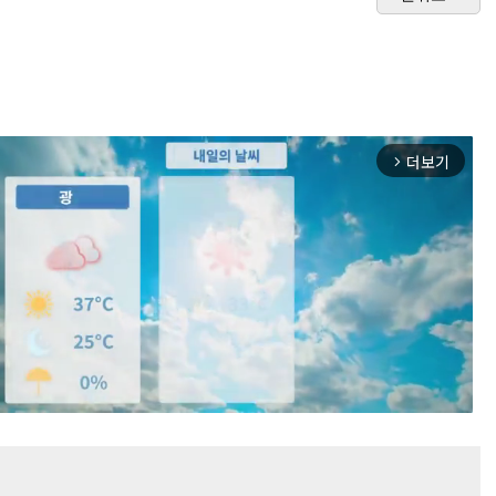
더보기
arrow_forward_ios
Mute