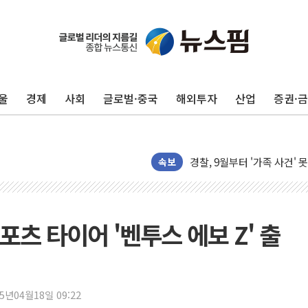
울
경제
사회
글로벌·중국
해외투자
산업
증권·
후티 반군, 예멘 정부군과 
42.5도 역대급 폭염…동물
경찰, 9월부터 '가족 사건'
포스코홀딩스, 포스코인터·D
속보
태국 학교서 중학생 총기 난사
40.2도 찍은 서울 등 폭염
"文정부 악몽 재현 안돼"..
츠 타이어 '벤투스 에보 Z' 출
신세계사이먼 '대구 프리미엄 
李대통령, 호우 피해 경북 
'변기 수리' 집주인에게 흉기
25년04월18일 09:22
워트, 상반기 영업이익 30