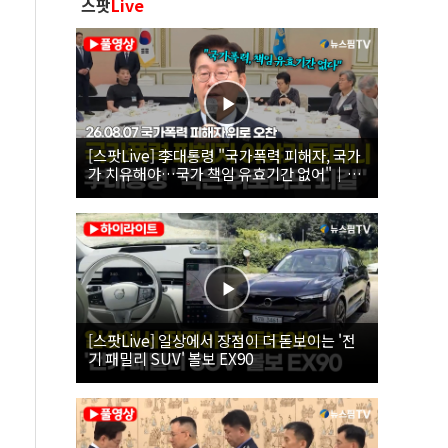
스팟
Live
[스팟Live] 李대통령 "국가폭력 피해자, 국가
가 치유해야…국가 책임 유효기간 없어"｜
26.08.07 국가폭력 피해자 위로 오찬
[스팟Live] 일상에서 장점이 더 돋보이는 '전
기 패밀리 SUV' 볼보 EX90