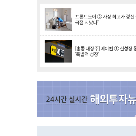
프론트도어 ② 사상 최고가 경신
곡점 지났다"
[홍콩 대장주] 메이퇀 ③ 신성장
'폭발적 성장'