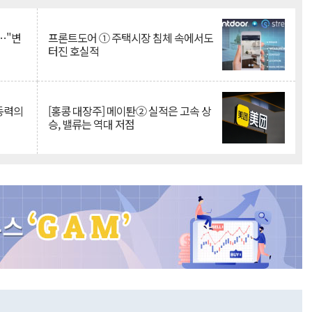
…"변
프론트도어 ① 주택시장 침체 속에서도
터진 호실적
 동력의
[홍콩 대장주] 메이퇀② 실적은 고속 상
승, 밸류는 역대 저점