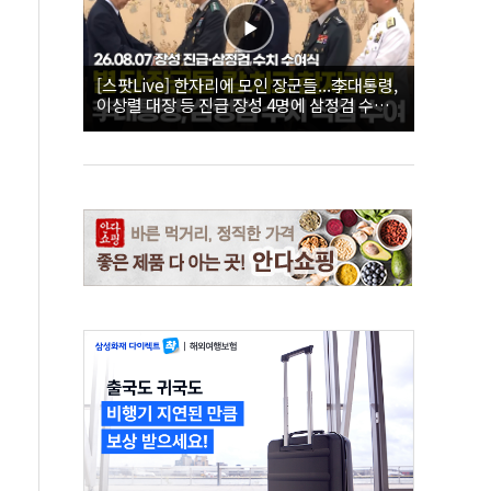
[스팟Live] 한자리에 모인 장군들...李대통령,
이상렬 대장 등 진급 장성 4명에 삼정검 수치
직접 수여｜26.08.07 장성 진급·삼정검 수치
수여식