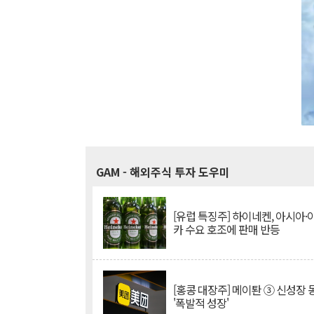
GAM
- 해외주식 투자 도우미
[유럽 특징주] 하이네켄, 아시아
카 수요 호조에 판매 반등
[홍콩 대장주] 메이퇀 ③ 신성장
'폭발적 성장'