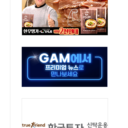
아니다"…원주 A아파트 '입주민 3인방' 정면 반박
지질도' 완성...달 어디에 어떤 광물이 있나 한눈에
용 커패시터' 사업 확대
자사주 추가 매입
업익 849억원…전년 比 22.3%↑
원·영업익 1037억원…상반기 역대 최대