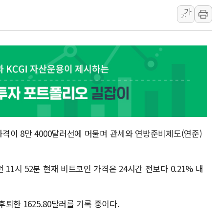
가
[단독] "입주민 갑질 
가
중국 최신판 '달(月) 
뉴인텍, 하반기 '전력
듀오백 정관영 대표, 
BGF리테일, 2분기 영
휴젤, 매출 2545억
가격이 8만 4000달러선에 머물며 관세와 연방준비제도(연준)
11시 52분 현재 비트코인 가격은 24시간 전보다 0.21% 내
후퇴한 1625.80달러를 기록 중이다.