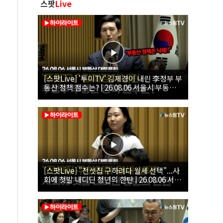
스팟
Live
[스팟Live] '투미TV' 김제경이 내린 李정부 부
동산 정책 점수는? | 26.08.06 서울시 부동산
대토론회
[스팟Live] "전셋집 구하려다 월세 선택"...사
회에 첫발 내디딘 청년의 한탄 | 26.08.06 서울
시 부동산 대토론회