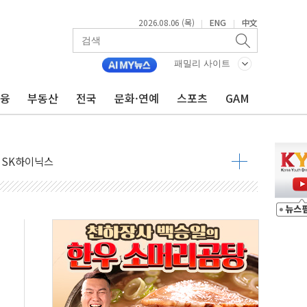
2026.08.06 (목)
ENG
中文
|
|
180억→3990억…인터넷뱅크 1·2위 '격전'
추행·스토킹 혐의 70대…경찰 불구속 입건
패밀리 사이트
계좌 제휴 1년 연장 유력
금융
부동산
전국
문화·연예
스포츠
GAM
하던 통신 3사…공정위에서 제동
서 화재 4개 동 전소…인명피해 없어
 SK하이닉스
코스피
서울지역본부 청년주택으로"…직원 사기 회복도 숙제
 최대매출…중간배당금 2000원으로 상향
일 박람회서 신규 채널 확보
y ANDA] 8월 6일
 대형 미디어아트로 다채로운 볼거리 제공
동해영토수호훈련 비공개 실시
는 레버리지 책임론…정청래·조국, 김민석·靑에 공세