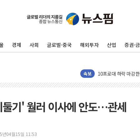
개인사업자대출 격차 9
지적 장애 여성 강제 
코인원, 카카오뱅크와 
울
경제
사회
글로벌·중국
해외투자
산업
증권·
고객 탓하며 배상 피
파주 쇼핑백 제조 공장
10프로대 하락 마감한
4%대 하락 마감한 
속보
이성훈 LH 사장 "
KT&G, 상반기 역대
에이루트, 글로벌 리테
'비둘기' 월러 이사에 안도…관세
[뉴스핌 뉴스레터 Toda
인천공항 여객터미널,
해군, 독도 인근서 
25년04월15일 11:53
여권 내부서도 제기되