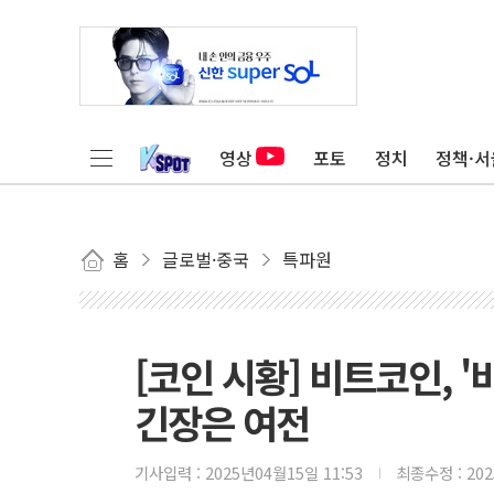
영상
포토
정치
정책·서
홈
글로벌·중국
특파원
[코인 시황] 비트코인, 
긴장은 여전
기사입력 :
2025년04월15일 11:53
최종수정 :
20