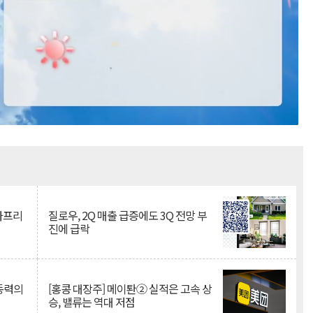
Mute
·아프리
질로우, 2Q 매출 급증에도 3Q 전망 부
진에 급락
 동력의
[홍콩 대장주] 메이퇀② 실적은 고속 상
승, 밸류는 역대 저점