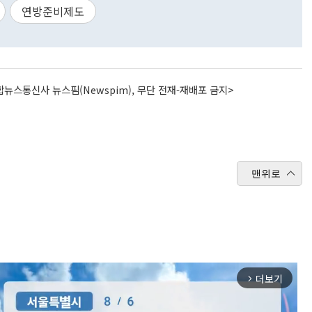
연방준비제도
뉴스통신사 뉴스핌(Newspim), 무단 전재-재배포 금지>
맨위로
더보기
arrow_forward_ios