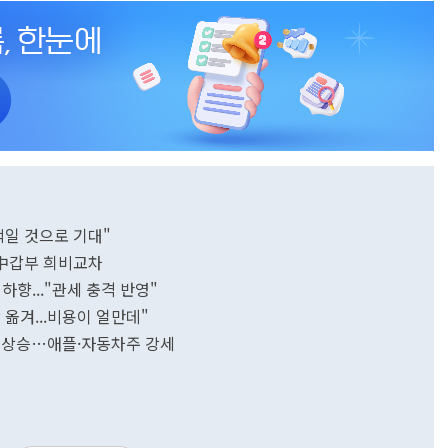
적일 것으로 기대"
美·中갑부 희비교차
하향..."관세 충격 반영"
옮겨...비용이 얼만데"
히 상승…애플·자동차주 강세