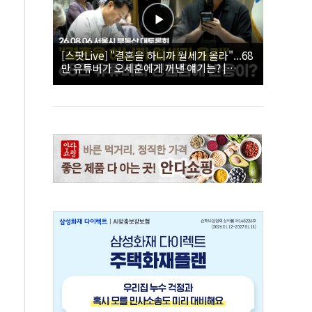
[스팟Live] "결혼을 하니까 월세가 올라"...68
만 유튜버가 오세훈에게 꺼낸 얘기는? |
26.08.06 서울시 부동산 대토론회