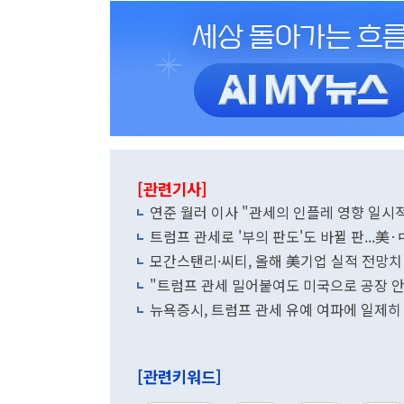
[관련기사]
연준 월러 이사 "관세의 인플레 영향 일시
트럼프 관세로 '부의 판도'도 바뀔 판...
모간스탠리·씨티, 올해 美기업 실적 전망치 
"트럼프 관세 밀어붙여도 미국으로 공장 안 
뉴욕증시, 트럼프 관세 유예 여파에 일제
[관련키워드]