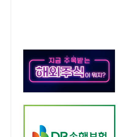
택 검토, 민주당 스스로 원칙 뒤집는 것"
속…청주·진천 35도, 곳곳 소나기
지·공소청 출범…피해자들 '범죄 사각지대' 우려
보 보안 새판 짠다…'자율규제단체' 타진
 경선 발표...김민석 '재역전' vs 정청래 '격차 확대'
에 금리 인상 우려 후퇴…S&P500 최고치
 해임 재추진…"26일까지 의혹 소명" 요구