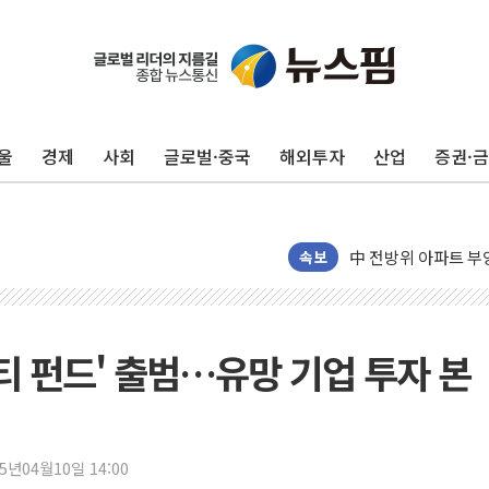
'화합' 꺼낸 김민석
李대통령, ISA 개편
울
경제
사회
글로벌·중국
해외투자
산업
증권·
동해중부 전 해상 풍
연일 폭염에 온열질환
中 전방위 아파트 부
인제 용대리 계곡서 
속보
동해시, 11~14일 
강원 중·남부 동해안
청양 밭에서 일하던 
뷰티 펀드' 출범…유망 기업 투자 본
폭염에 車 운전면허 
李대통령, 'ISA·주
'호우 특보' 경북 울진
25년04월10일 14:00
주말 무더위·열대야