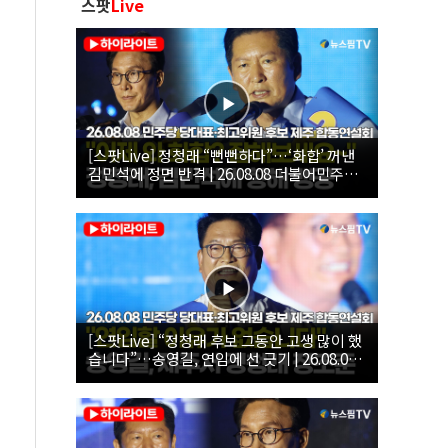
스팟
Live
[스팟Live] 정청래 “뻔뻔하다”…‘화합’ 꺼낸
김민석에 정면 반격 | 26.08.08 더불어민주당
당대표·최고위원 후보 제주 합동연설회
[스팟Live] “정청래 후보 그동안 고생 많이 했
습니다”…송영길, 연임에 선 긋기 | 26.08.08
더불어민주당 당대표·최고위원 후보 제주 합
동연설회