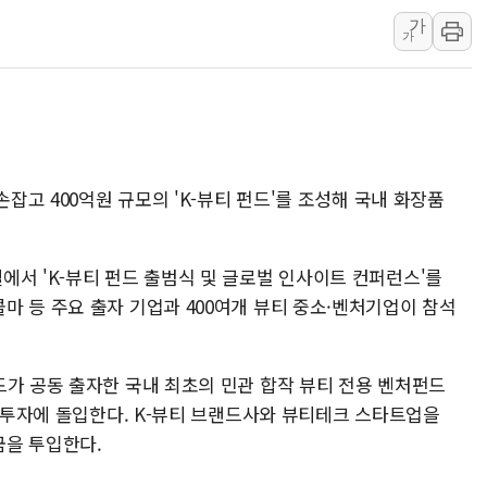
가
오세훈 "용산공원 주
가
충북 주말 무더위 지
10월 보완수사권 폐
한상협, 업계 개인정
민주당, 오늘 제주·인천
뉴욕증시, 고용 쇼크
손잡고 400억원 규모의 'K-뷰티 펀드'를 조성해 국내 화장품
트럼프, 쿡 연준 이사
에서 'K-뷰티 펀드 출범식 및 글로벌 인사이트 컨퍼런스'를
마 등 주요 출자 기업과 400여개 뷰티 중소·벤처기업이 참석
드가 공동 출자한 국내 최초의 민관 합작 뷰티 전용 벤처펀드
격 투자에 돌입한다. K-뷰티 브랜드사와 뷰티테크 스타트업을
금을 투입한다.