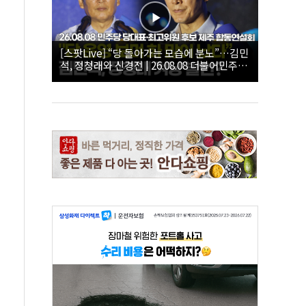
[스팟Live] “당 돌아가는 모습에 분노”…김민
석, 정청래와 신경전 | 26.08.08 더불어민주당
당대표·최고위원 후보 제주 합동연설회