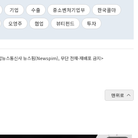
기업
수출
중소벤처기업부
한국콜마
오영주
협업
뷰티펀드
투자
뉴스통신사 뉴스핌(Newspim), 무단 전재-재배포 금지>
맨위로