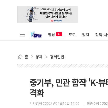
영상
포토
정치
정책·서
홈
경제
경제일반
중기부, 민관 합작 'K-
격화
기사입력 :
2025년04월10일 14:00
최종수정 :
20