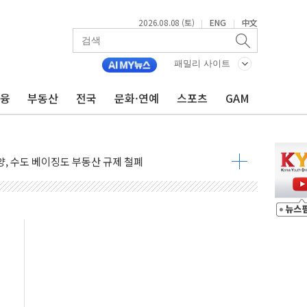
2026.08.08 (토)
ENG
中文
|
|
에 '뻔뻔' 받아친 정청래…제주 연설서 신경전 고조
패밀리 사이트
 재검토 지시…與 "적극 환영"·野 "졸속 국정"
금융
부동산
전국
문화·연예
스포츠
GAM
랑주의보…10일까지 최대 3.5m 높은 물결
 사망 23명…정부, 비상대응기구 가동
양, 수도 베이징도 부동산 규제 철폐
수위 상승으로 피서객 7명 고립…전원 구조
'별똥별 멍' 운영…페르세우스 유성우 관측
 시간당 50mm 이상 폭우…호우경보 발효
90대 숨져…온열질환 여부 조사
기능시험 오전 집중 편성…체감온도 38도 넘으면 중단
가누르기 방지법' 전면 재검토 지시
 시간당 20~30mm 강한 비...가뭄 해소될 듯
 지속…내륙 곳곳 소나기