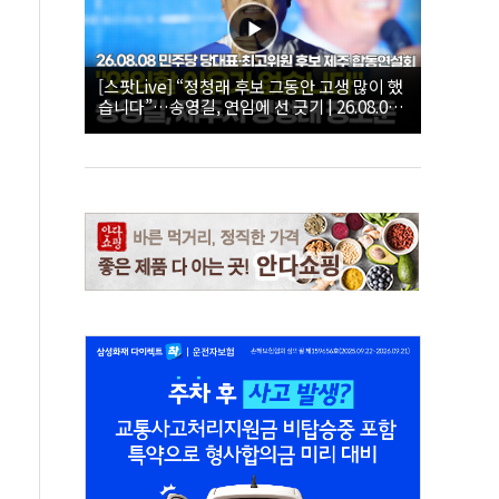
[스팟Live] “정청래 후보 그동안 고생 많이 했
습니다”…송영길, 연임에 선 긋기 | 26.08.08
더불어민주당 당대표·최고위원 후보 제주 합
동연설회