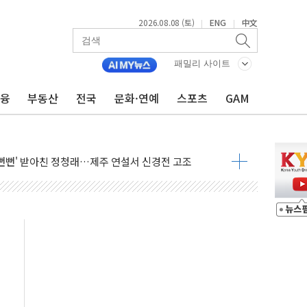
2026.08.08 (토)
ENG
中文
|
|
패밀리 사이트
금융
부동산
전국
문화·연예
스포츠
GAM
만지작…공습 한계·탄약 부족 현실화
 최대 50㎜ 폭우…강원 동해안 강한 비 어어져
…60대 환경미화원 수거차에 치여 사망
흉기 난동…60대 남성 2명 숨져
손해 보는 일 없게"…'결혼 페널티' 22개 과제 손본다
서 모터보트 전복…1명 사망·1명 실종
자 기림의 날 참석..."국제적 시민 연대로 목소리 내야"
질 중 실종 60대 나흘만에 숨진 채 발견