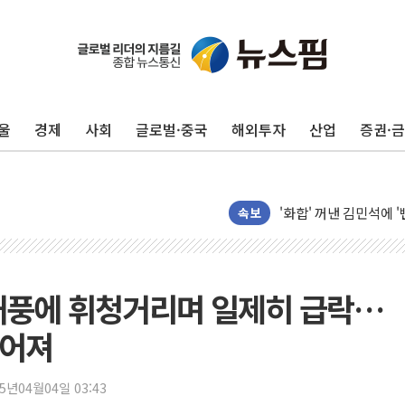
울
경제
사회
글로벌·중국
해외투자
산업
증권·
美, 이란전 출구전략 
속보
강릉·동해·삼척 시간당
폐기물 수거하다 참변
서울 중랑구 주택가서 
태풍에 휘청거리며 일제히 급락…
李대통령 "결혼 때문에 
떨어져
여수 오동도 인근 해상
추미애, '위안부' 피해
25년04월04일 03:43
인천 선재도 갯벌서 해루