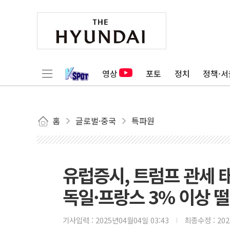
영상
포토
정치
정책·서
홈
글로벌·중국
특파원
유럽증시, 트럼프 관세 
독일·프랑스 3% 이상 
기사입력 :
2025년04월04일 03:43
최종수정 :
20