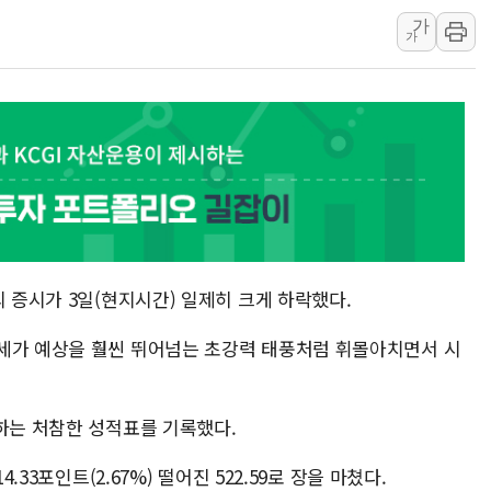
가
인천서 말다툼 중 어머니
가
'화합' 꺼낸 김민석에
李대통령, ISA 개편 
동해중부 전 해상 풍랑
연일 폭염에 온열질환 
中 전방위 아파트 부양
인제 용대리 계곡서 수
동해시, 11~14일 '
강원 중·남부 동해안 
의 증시가 3일(현지시간) 일제히 크게 하락했다.
청양 밭에서 일하던 9
세가 예상을 훨씬 뛰어넘는 초강력 태풍처럼 휘몰아치면서 시
폭염에 車 운전면허 기
李대통령, 'ISA·주가
락하는 처참한 성적표를 기록했다.
.33포인트(2.67%) 떨어진 522.59로 장을 마쳤다.