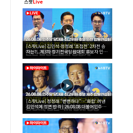
스팟
Live
[스팟Live] 김민석·정청래 ‘초접전’ 2차전 승
자는?...제3차 정기전국당원대회 후보자 인천
합동연설회 생중계 | 26.08.08
[스팟Live] 정청래 “뻔뻔하다”…‘화합’ 꺼낸
김민석에 정면 반격 | 26.08.08 더불어민주당
당대표·최고위원 후보 제주 합동연설회