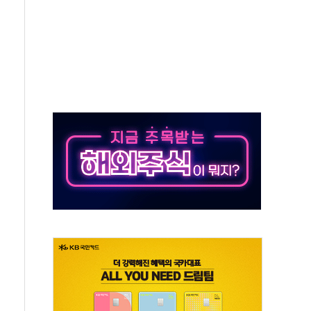
 흉기 살해 10대 아들 체포
 '뻔뻔' 받아친 정청래…제주 연설서 신경전 고조
재검토 지시…與 "적극 환영"·野 "졸속 국정"
주의보…10일까지 최대 3.5m 높은 물결
사망 23명…정부, 비상대응기구 가동
, 수도 베이징도 부동산 규제 철폐
위 상승으로 피서객 7명 고립…전원 구조
별똥별 멍' 운영…페르세우스 유성우 관측
시간당 50mm 이상 폭우…호우경보 발효
0대 숨져…온열질환 여부 조사
능시험 오전 집중 편성…체감온도 38도 넘으면 중단
누르기 방지법' 전면 재검토 지시