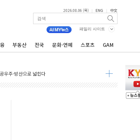
2026.08.06 (목)
ENG
中文
|
|
 밑그림, 중국 全月 1대 5백만 지질도 완성
패밀리 사이트
커패시터' 사업 확대
주 추가 매입
금융
부동산
전국
문화·연예
스포츠
GAM
 849억원…전년 比 22.3%↑
영업익 1037억원…상반기 역대 최대
항공우주·방산으로 넓힌다
DNA 백신 플랫폼' 美 특허 확보
관 이전' 대응 '맞손'
↑…상승폭 커졌지만 고가주택 밀집된 강남·서초 둔화
압변압기 첫 공급...국가 전력망에 첫 입성
대대적 인상 계획...업계 파장 예고
업익 14.2% 감소…"온라인 사업으로 성장"
 투표' 요구...친청계 응집력 '희석' 전략 통할까