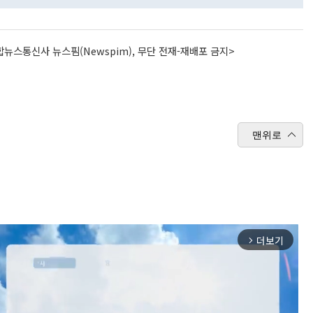
뉴스통신사 뉴스핌(Newspim), 무단 전재-재배포 금지>
맨위로
더보기
arrow_forward_ios