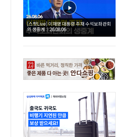
[스팟Live] 이재명 대통령 주재 수석보좌관회
의 생중계｜26.08.06