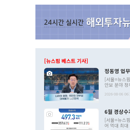
[뉴스핌 베스트 기사]
정동영 업무
[서울=뉴스핌
안보 분야 정
평화공존 발전
2026-08-06 06:
발언 중에는 
언한 것이 있
령은 공개적으
6월 경상수
주의적 희망에
관의 대북 정
[서울=뉴스핌
관 부처 장관
어 역대 최대
관의 무리한 