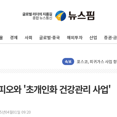
유인우주선 달 착륙지 선정
뉴인텍, 하반기 '전력용 
듀오백 정관영 대표, 자사
울
경제
사회
글로벌·중국
해외투자
산업
증권·
BGF리테일, 2분기 영업익
휴젤, 매출 2545억원·
포스코, 희귀가스 사업 
속보
진원생명과학, '코로나19 
경북도·대구시 '2차 공공기
서울 아파트값 0.26%
오와 '초개인화 건강관리 사업'
효성중공업, 덴마크에 초고
딥시크, AI 서비스 가격 
CJ프레시웨이, 2분기 영
25년04월01일 09:20
초박빙 경선에 친명계 '추가