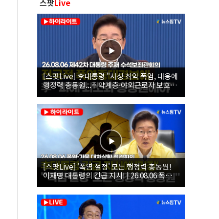
스팟
Live
[스팟Live] 李대통령 "사상 최악 폭염, 대응에
행정력 총동원...취약계층·야외근로자 보호에
힘써야"｜26.08.06 제42차 대통령 주재 수석
보좌관회의
[스팟Live] '폭염 절정' 모든 행정력 총동원!
이재명 대통령의 긴급 지시! | 26.08.06 폭염•
가뭄 대처상황 점검회의