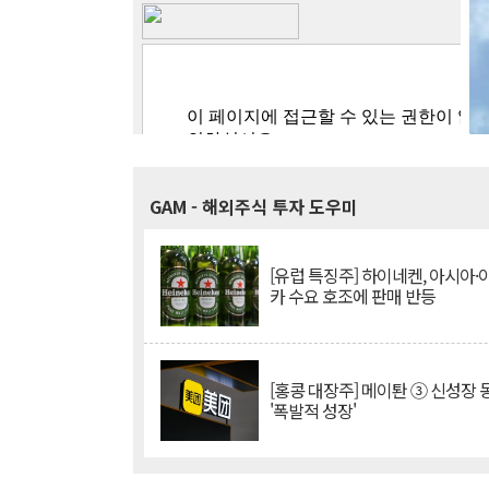
GAM
- 해외주식 투자 도우미
[유럽 특징주] 하이네켄, 아시아
카 수요 호조에 판매 반등
[홍콩 대장주] 메이퇀 ③ 신성장
'폭발적 성장'