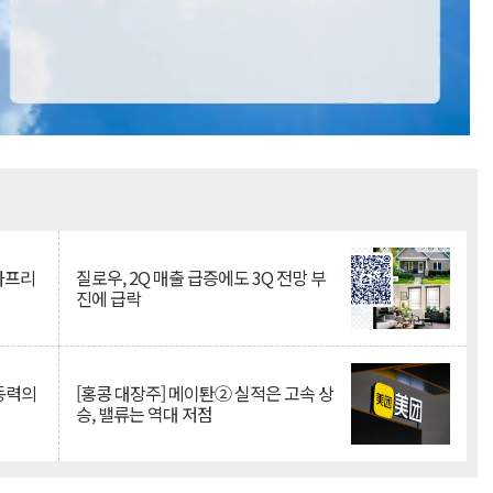
Mute
·아프리
질로우, 2Q 매출 급증에도 3Q 전망 부
진에 급락
 동력의
[홍콩 대장주] 메이퇀② 실적은 고속 상
승, 밸류는 역대 저점