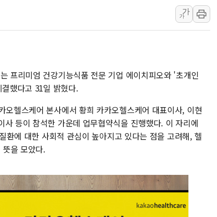
구리시 입주업종 확대…'
가
가
KCC, 실적은 주춤했지만
정점식 "사관학교 통합 정
장동혁 "李대통령 재판 
日, 아키타에 일본 최대 
어는 프리미엄 건강기능식품 전문 기업 에이치피오와 '초개인
[종합] 李대통령 "취약계
체결했다고 31일 밝혔다.
트럼프, 워시 연준의장과
카카오헬스케어 본사에서 황희 카카오헬스케어 대표이사, 이현
이사 등이 참석한 가운데 업무협약식을 진행했다. 이 자리에
만성질환에 대한 사회적 관심이 높아지고 있다는 점을 고려해, 헬
 뜻을 모았다.