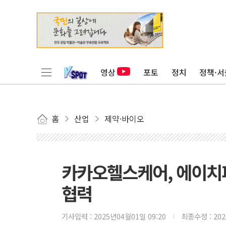
영상
포토
정치
정책·서
홈
산업
제약·바이오
카카오헬스케어, 에이치피
협력
기사입력 :
2025년04월01일 09:20
최종수정 :
20