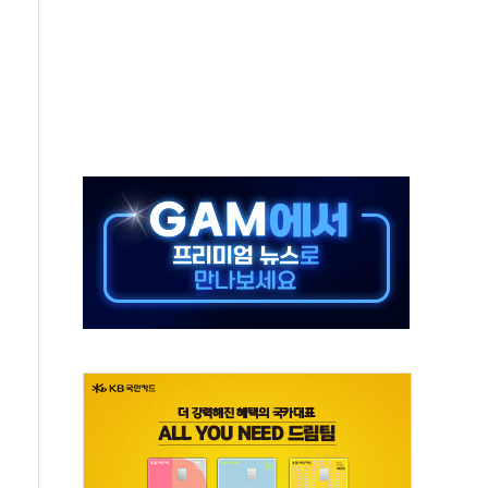
현대 테라타워 구리갈매' 공급
…'매출 절반' 실리콘 반등에 하반기 기대
치 프레임에 졸속 추진…'잼데믹' 안보까지 몰고 와"
재개해야 여론조사 51.9%…그것이 국민의 뜻"
규모의 AI 데이터센터 건설 추진
층 안부에 AI 활용…이주노동자 폭염 방치, 국격 훼손"
 수시 통화…독립성 논란 재점화