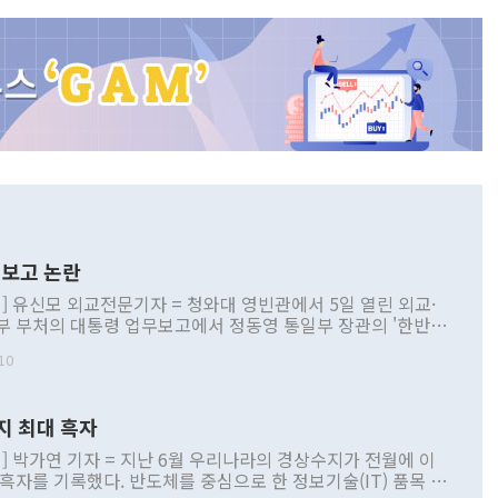
보고 논란
] 유신모 외교전문기자 = 청와대 영빈관에서 5일 열린 외교·
부 부처의 대통령 업무보고에서 정동영 통일부 장관의 '한반도
 구상'과 업무보고 발언이 논란을 빚고 있다. 이날 정 장관의
10
정부 내 조율을 거치지 않은 사안을 정책으로 추진하겠다고 공
는가 하면 사실 관계에 맞지 않은 설명도 있었다. 이재명 대통
로 신중을 기해 달라고 경고했고, 조현 외교부 장관은 '이상
지 최대 흑자
 근거한 비현실적 구상'이라는 비판을 내놨다. 그동안 정 장
책 관련 발언이 물의를 빚은 적은 여러 번 있지만 대통령과 유
] 박가연 기자 = 지난 6월 우리나라의 경상수지가 전월에 이
이 공개적으로 부정적 입장을 표명한 것은 이례적이다. 정 장
 흑자를 기록했다. 반도체를 중심으로 한 정보기술(IT) 품목 수
대북 접근법과 월권을 제어해야 한다는 목소리도 높아지고 있