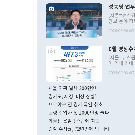
정동영 업무
[서울=뉴스핌
안보 분야 정
평화공존 발전
2026-08-06 06:
발언 중에는 
언한 것이 있
령은 공개적으
6월 경상수
주의적 희망에
관의 대북 정
[서울=뉴스핌
관 부처 장관
어 역대 최대
관의 무리한 
출 호조로 월
다. [정동영 통일부 장관이 지난달 23일 오후 서울 종로구 정부서울청사에
2026-08-06 08:
료=한국은행] 한국은행이 6일 발표한 '2026년 6월 국제수지(잠정)'에
서 취임 1주년 
면 지난 6월
부 장관 권한
1000만달러
서울 외곽 월세 200만원
발전 구상'을
이에 따라 올
적 갈등 해결
경기도, 재정 '비상 상황'
했다. 경상수
결과 혐오의 
9000만달러
프로야구 전 경기 폭염 취소
년간의 CVI
지 기준 상품
고령 취업자 첫 1000만명 돌파
무너졌다고도 
며 월간 기준
현실을 바꾸는
달러로 38.
화물선 운임 3주만에 최고
를 평화 체제
196.9% 급
검찰 수사권, 72년만에 막 내려
함께 4자 대
수출은 160