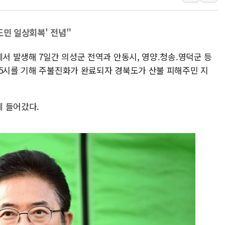
트럼프, 쿡 연준 이사 해임 재추진…"26일까지 의혹 소명"
유럽증시, 美 고용 예상 밖 부진에 연준 금리 인상 가능성 
도민 일상회복' 전념"
미 연준 매파 기세 꺾이나…고용 감소에 9월 동결 전망 우
에서 발생해 7일간 의성군 전역과 안동시, 영양.청송.영덕군 등
 5시를 기해 주불진화가 완료되자 경북도가 산불 피해주민 지
 들어갔다.