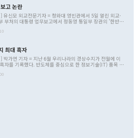
보고 논란
] 유신모 외교전문기자 = 청와대 영빈관에서 5일 열린 외교·
부 부처의 대통령 업무보고에서 정동영 통일부 장관의 '한반도
 구상'과 업무보고 발언이 논란을 빚고 있다. 이날 정 장관의
10
정부 내 조율을 거치지 않은 사안을 정책으로 추진하겠다고 공
는가 하면 사실 관계에 맞지 않은 설명도 있었다. 이재명 대통
로 신중을 기해 달라고 경고했고, 조현 외교부 장관은 '이상
지 최대 흑자
 근거한 비현실적 구상'이라는 비판을 내놨다. 그동안 정 장
책 관련 발언이 물의를 빚은 적은 여러 번 있지만 대통령과 유
] 박가연 기자 = 지난 6월 우리나라의 경상수지가 전월에 이
이 공개적으로 부정적 입장을 표명한 것은 이례적이다. 정 장
 흑자를 기록했다. 반도체를 중심으로 한 정보기술(IT) 품목 수
대북 접근법과 월권을 제어해야 한다는 목소리도 높아지고 있
간 상품수출이 처음으로 1000억달러를 넘어선 영향이다. [자
00
 따르
기자간담회를 하고 있다. [사진=통일부] 2026.07.23 ◆통일
 경상수지는 497억3000만달러 흑자로 집계됐다. 전월(386억
 넘어선 주장 정 장관은 이날 업무보고에서 '한반도 평화공존
)에 이어 두 달 연속 월간 기준 역대 최대 기록을 갈아치웠다.
 설명하면서 이재명 정부 2년차 핵심 과제로 상호 존중·평화
해 상반기 누적 경상수지 흑자는 1910억1000만달러를 기록
·핵 없는 한반도 등 3대 기본 방향을 제시했다. 정 장관은 "대
지 흑자를 견인한 것은 상품수지다. 6월 상품수지는 478억
언어는 멈춰야 한다"면서 주적 용어 대체를 주장했다. 지난 25
 흑자를 기록하며 전월에 이어 역대 최대를 다시 썼다. 국제수
D(완전하고 검증가능하며 되돌릴 수 없는 비핵화) 구도는 이미
수출은 1123억7000만달러로 전년 동월 대비 84.5% 증가하
했다. 또 "현 시점에서 흘러간 선(先)비핵화만 되뇌는 것은
 처음으로 1000억달러를 넘어섰다. 상품수입은 644억8000만
 데 힘이 되지 않는다"고 주장했다. 정 장관은 또 "정전 체제
6% 늘었다. 통관 기준으로는 반도체 수출이 전년 동월 대비
로 바꾸는 논의에 착수하겠다"면서 "북·미 정상회담 견인과
증했고 컴퓨터·주변기기(SSD)는 282.7% 증가했다. IT 품목
화의 동력을 확보하기 위해 최선을 다할 것"이라고 말했다. 하
.4% 늘었으며 비IT 품목도 ▲석유제품(47.5%) ▲화공품