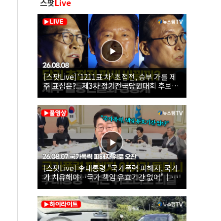
스팟
Live
[스팟Live] ‘1211표 차’ 초접전, 승부 가를 제
주 표심은?...제3차 정기전국당원대회 후보자
제주 합동연설회 생중계 | 26.08.08
[스팟Live] 李대통령 "국가폭력 피해자, 국가
가 치유해야…국가 책임 유효기간 없어"｜
26.08.07 국가폭력 피해자 위로 오찬