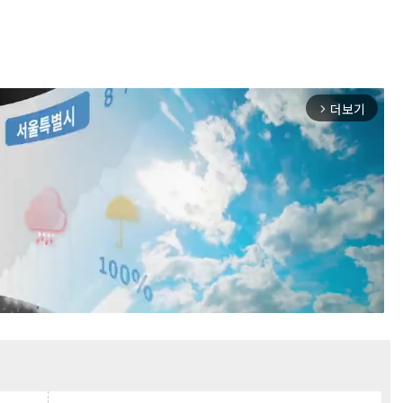
더보기
arrow_forward_ios
Mute