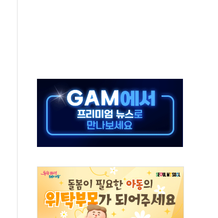
 요구
낮아지며 상승… STOXX 600 지수는 나흘 연속 최고치
세