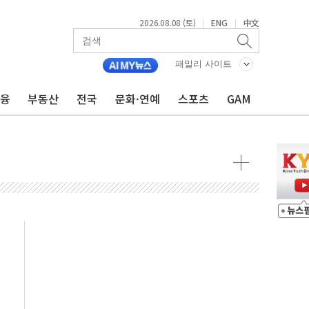
2026.08.08 (토)
ENG
中文
|
|
 구조
관측
패밀리 사이트
 발효
금융
부동산
전국
문화·연예
스포츠
GAM
8도 넘으면 중단
해소될 듯
것"
지대' 우려
타진
청래 '격차 확대'
최고치