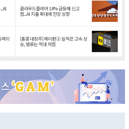
.AI
클라우드플레어 14% 급등해 신고
점...AI 지출 확대에 전망 상향
 동력의
[홍콩 대장주] 메이퇀② 실적은 고속 상
승, 밸류는 역대 저점