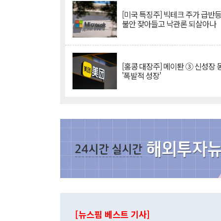
[미국 특징주] 빅테크 주가 급반등..
불안 잦아들고 낙관론 되살아나
[홍콩 대장주] 메이퇀 ③ 신성장
'폭발적 성장'
[뉴스핌 베스트 기사]