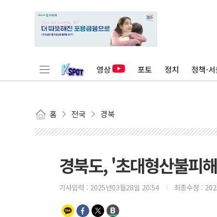
영상
포토
정치
정책·서
홈
전국
경북
경북도, '초대형산불피해
기사입력 :
2025년03월28일 20:54
최종수정 :
20