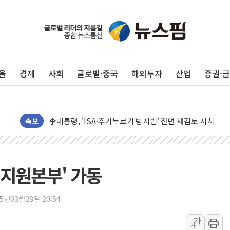
中 전방위 아파트 부양, 수도 베이징도 부동산 규제 철폐
인제 용대리 계곡서 수위 상승으로 피서객 7명 고립…전원
동해시, 11~14일 '별똥별 멍' 운영…페르세우스 유성우 
강원 중·남부 동해안 시간당 50mm 이상 폭우…호우경보
울
경제
사회
글로벌·중국
해외투자
산업
증권·
청양 밭에서 일하던 90대 숨져…온열질환 여부 조사
폭염에 車 운전면허 기능시험 오전 집중 편성…체감온도 3
李대통령, 'ISA·주가누르기 방지법' 전면 재검토 지시
'호우 특보' 경북 울진 시간당 20~30mm 강한 비...가뭄 
속보
주말 무더위·열대야 지속…내륙 곳곳 소나기
오세훈 "용산공원 주택 검토, 민주당 스스로 원칙 뒤집는 
충북 주말 무더위 지속…청주·진천 35도, 곳곳 소나기
지원본부' 가동
10월 보완수사권 폐지·공소청 출범…피해자들 '범죄 사각
한상협, 업계 개인정보 보안 새판 짠다…'자율규제단체' 
25년03월28일 20:54
민주당, 오늘 제주·인천 경선 발표...김민석 '재역전' vs 정
가
가
뉴욕증시, 고용 쇼크에 금리 인상 우려 후퇴…S&P500 