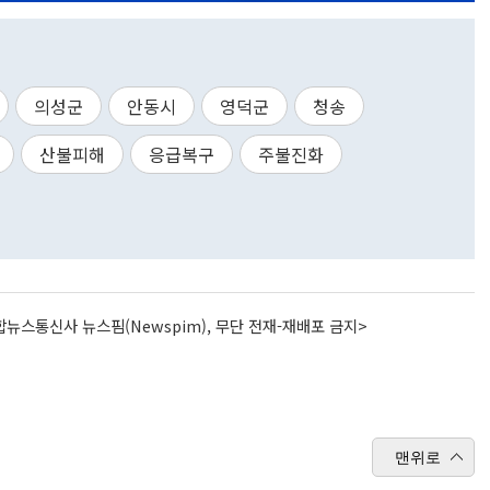
의성군
안동시
영덕군
청송
산불피해
응급복구
주불진화
뉴스통신사 뉴스핌(Newspim), 무단 전재-재배포 금지>
맨위로