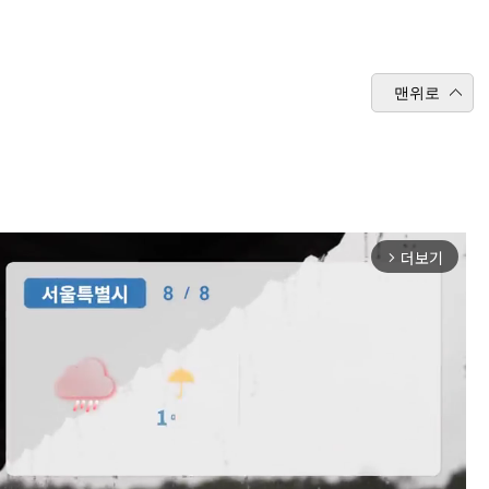
맨위로
더보기
arrow_forward_ios