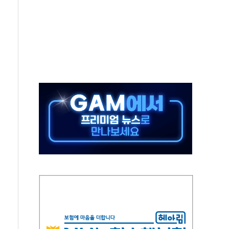
중 완화 전환점"
적 공급 확대·속도전 총력"
 급등
않아"