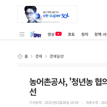
영상
포토
정치
정책·서
홈
경제
경제일반
농어촌공사, '청년농 협
선
기사입력 :
2025년03월28일 10:59
최종수정 :
20