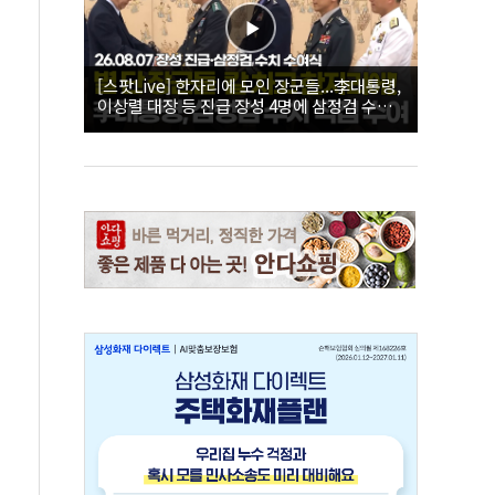
[스팟Live] 한자리에 모인 장군들...李대통령,
이상렬 대장 등 진급 장성 4명에 삼정검 수치
직접 수여｜26.08.07 장성 진급·삼정검 수치
수여식