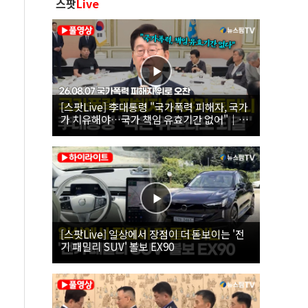
스팟
Live
[스팟Live] 李대통령 "국가폭력 피해자, 국가
가 치유해야…국가 책임 유효기간 없어"｜
26.08.07 국가폭력 피해자 위로 오찬
[스팟Live] 일상에서 장점이 더 돋보이는 '전
기 패밀리 SUV' 볼보 EX90