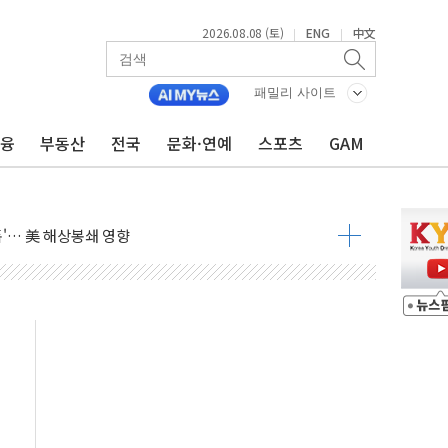
2026.08.08 (토)
ENG
中文
|
|
낮아지며 상승… STOXX 600 지수는 나흘 연속 최고치
세
패밀리 사이트
엘·이란 위협에 맞설 자체 억지력 강화
금융
부동산
전국
문화·연예
스포츠
GAM
동
톱'… 美 해상봉쇄 영향
각
체주 '활짝'
스닥 선물 1%대 상승
상 기대 후퇴
·태양광주↑ VS 트레이드데스크·웬디스↓
 끝까지 찾겠다"