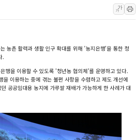
가
특정 정치인 측근 포항시 정책특보 내정설...포항시 '시끌'
가
李 "해남 태양광, 대한민국 다음 100년 밑거름…수도권 집
李 대통령, '6시간 마라톤 부동산 2차 회의' 주재… "전폭
트럼프, 中 겨냥 폴리실리콘 관세 15% 부과…美 태양광주
[사진] 빈살만과 에르도안의 만남
는 농촌 활력과 생활 인구 확대를 위해 '농지은행'을 통한 청
이란와이어 "이란 최고지도자 위독…곧 사망해도 놀랍지 
.
행을 이용할 수 있도록 '청년농 협의체'를 운영하고 있다.
행을 이용하는 중에 겪는 불편 사항을 수렴하고 제도 개선에
있었던 공공임대용 농지에 가루쌀 재배가 가능하게 한 사례가 대