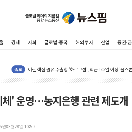
유럽증시, 美 고용 예상 밖 부진에 연준 금리 인상 가능성 
미 연준 매파 기세 꺾이나…고용 감소에 9월 동결 전망 우
[종합] 이슬람 수니파 3국, '공동방위협정' 체결… 이스라
울
경제
사회
글로벌·중국
해외투자
산업
증권·
트럼프, 백신·자폐증 행정명령 검토…"이르면 다음 주"
美 항소법원, 백악관 무도회장 공사 중단 명령…트럼프 제
이란 핵심 원유 수출항 '하르그섬', 최근 1주일 이상 '올스
美 고용 쇼크에 엔화 장중 급등…시장은 "또 개입했나" 촉
속보
[AI MY 뉴스] 뉴욕 반도체주 프리뷰...美 고용 쇼크에 반도
뉴욕증시 프리뷰, 美 고용 쇼크에 금리 인상 우려 후퇴…나
[종합] 美 7월 고용 2만3000명 감소 '쇼크'…9월 금리 인
의체' 운영…농지은행 관련 제도개
[사진] 이슬람 수니파 3개국, 공동방위협정 체결
뉴욕증시 개장 전 특징주...아틀라시안·클라우드플레어
보훈부, 미 DPAA와 MOU… "6·25 미군 실종자 7359명
25년03월28일 10:59
트럼프 "금리 내려야"…파월 때와 달리 워시엔 톤 낮춰