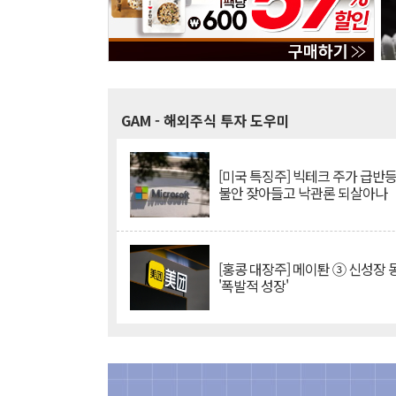
GAM
- 해외주식 투자 도우미
[미국 특징주] 빅테크 주가 급반등..
불안 잦아들고 낙관론 되살아나
[홍콩 대장주] 메이퇀 ③ 신성장
'폭발적 성장'