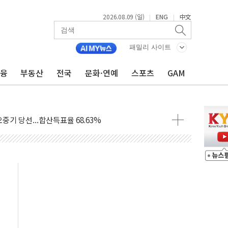
2026.08.09 (일)
ENG
中文
|
|
.'두천~하당'·'올미골교' 차량 통행 선제 제한
고 발생…작업자 1명 숨져
패밀리 사이트
철강 AI융합실증센터' 들어선다
금융
부동산
전국
문화·연예
스포츠
GAM
대 숨진 채 발견...경찰, 조사 중
.48%p 차 선두 유지...金 46.01% vs 鄭 44.53%
기 당선...합산득표율 68.63%
해 10대 구속…범행 후 반려견도 죽여
 정청래에 승리…金 48.54% vs 鄭 44.40%
경선 결과...김민석 48.54% 정청래 44.40%
발표...김민석 47.37% 정청래 45.71% 송영길 6.92%
발표...정청래 47.82% 김민석 46.35% 송영길 5.83%
발표...김민석 50.30% 정청래 41.94% 송영길 7.76%
객 400명 맞이…"마음 잇는 시간 되길"
 지급 확정되나…재상고 앞두고 막판 셈법