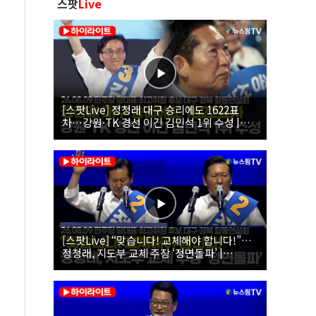
스팟
Live
[스팟Live] 정청래 대구 승리에도 1622표
차…강원·TK 경선 이긴 김민석 1위 수성 |
26.08.09 더불어민주당 당대표·최고위원 후
보 대구·경북 합동연설회
[스팟Live] “맞습니다! 교체해야 합니다!”…
정청래, 지도부 교체 주장 ‘정면돌파’ |
26.08.09 더불어민주당 당대표·최고위원 후
보 대구·경북 합동연설회