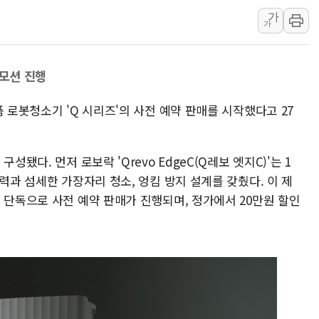
가
하나금융, 명동 소상공인에 
가
인천시 광복절 현수막 '태
병무청, 보충역 전면 손질…
로모션 진행
홈플러스發 대형마트 판매,
윤준병·이해민 의원, '정부
 로봇청소기 'Q 시리즈'의 사전 예약 판매를 시작했다고 27
'호우·산사태 주의보' 울진 
성됐다. 먼저 로보락 'Qrevo EdgeC(Q레보 엣지C)'는 1
력과 섬세한 가장자리 청소, 엉킴 방지 설계를 갖췄다. 이 제
 단독으로 사전 예약 판매가 진행되며, 정가에서 20만원 할인