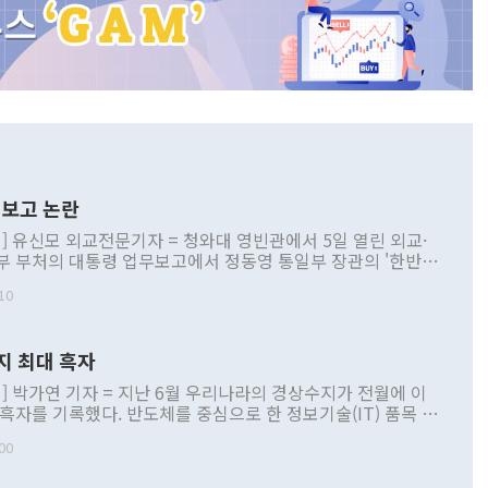
보고 논란
] 유신모 외교전문기자 = 청와대 영빈관에서 5일 열린 외교·
부 부처의 대통령 업무보고에서 정동영 통일부 장관의 '한반도
 구상'과 업무보고 발언이 논란을 빚고 있다. 이날 정 장관의
10
정부 내 조율을 거치지 않은 사안을 정책으로 추진하겠다고 공
는가 하면 사실 관계에 맞지 않은 설명도 있었다. 이재명 대통
로 신중을 기해 달라고 경고했고, 조현 외교부 장관은 '이상
지 최대 흑자
 근거한 비현실적 구상'이라는 비판을 내놨다. 그동안 정 장
책 관련 발언이 물의를 빚은 적은 여러 번 있지만 대통령과 유
] 박가연 기자 = 지난 6월 우리나라의 경상수지가 전월에 이
이 공개적으로 부정적 입장을 표명한 것은 이례적이다. 정 장
 흑자를 기록했다. 반도체를 중심으로 한 정보기술(IT) 품목 수
대북 접근법과 월권을 제어해야 한다는 목소리도 높아지고 있
간 상품수출이 처음으로 1000억달러를 넘어선 영향이다. [자
00
 따르
기자간담회를 하고 있다. [사진=통일부] 2026.07.23 ◆통일
 경상수지는 497억3000만달러 흑자로 집계됐다. 전월(386억