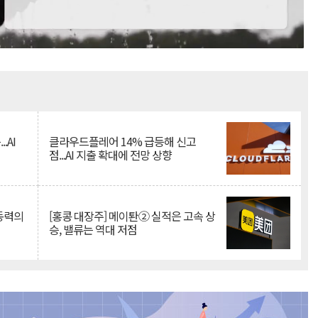
Mute
.AI
클라우드플레어 14% 급등해 신고
점...AI 지출 확대에 전망 상향
 동력의
[홍콩 대장주] 메이퇀② 실적은 고속 상
승, 밸류는 역대 저점