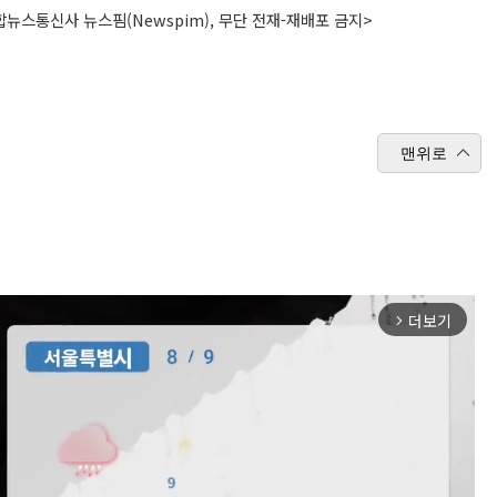
뉴스통신사 뉴스핌(Newspim), 무단 전재-재배포 금지>
맨위로
더보기
arrow_forward_ios