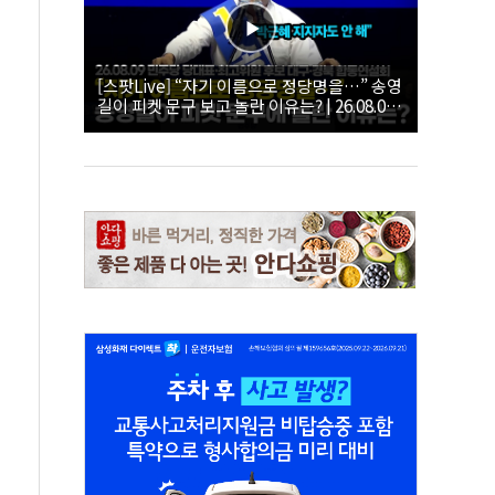
[스팟Live] “자기 이름으로 정당명을…” 송영
길이 피켓 문구 보고 놀란 이유는? | 26.08.09
더불어민주당 당대표·최고위원 후보 대구·경
북 합동연설회