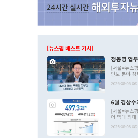
[뉴스핌 베스트 기사]
정동영 업무
[서울=뉴스핌
안보 분야 정
평화공존 발전
2026-08-06 06:
발언 중에는 
언한 것이 있
령은 공개적으
6월 경상수
주의적 희망에
관의 대북 정
[서울=뉴스핌
관 부처 장관
어 역대 최대
관의 무리한 
출 호조로 월
다. [정동영 통일부 장관이 지난달 23일 오후 서울 종로구 정부서울청사에
2026-08-06 08:
료=한국은행] 한국은행이 6일 발표한 '2026년 6월 국제수지(잠정)'에
서 취임 1주년 
면 지난 6월