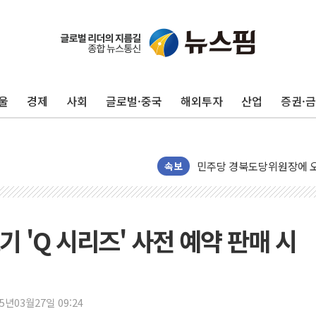
125mm 폭우 쏟아진 울진..
평택 진위면 공장서 질식사
포항 블루밸리 국가산단에 '
울
경제
사회
글로벌·중국
해외투자
산업
증권·
상주 낙동강 선착장 하류서 50
[종합] 김민석, 정청래에 누적 1
민주당 경북도당위원장에 오중
인천서 말다툼 중 어머니 살
속보
김민석, 강원·대구·경북 경선서
[속보] 민주, 강원·대구·경북 
[속보] 민주, 경북 경선 결과 
 'Q 시리즈' 사전 예약 판매 시
[속보] 민주, 대구 경선 결과 
[속보] 민주, 강원 경선 결과 
정재헌 CEO, SKT 장기고
25년03월27일 09:24
최태원, 노소영에 9440억