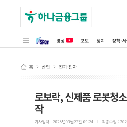
영상
포토
정치
정책·서
홈
산업
전기·전자
로보락, 신제품 로봇청소기
작
기사입력 :
2025년03월27일 09:24
최종수정 :
20