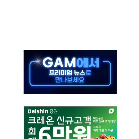
'행복상자' 전달
극기 거꾸로' 논란…이틀만에 철거
 예술·체육요원 최대 33% 감축
 역대 최대폭 감소한 9.4%↓…유통업계 양극화 심화
 특사'로 콜롬비아 대통령 취임식 참석
시간당 30mm 강한 비...호우 피해 없어