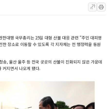
청양 밭에서 일하던 
가
가
폭염에 車 운전면허 
李대통령, 'ISA·주
'호우 특보' 경북 울진
주말 무더위·열대야
 권한대행 국무총리는 25일 대형 산불 대응 관련 "주민 대피명
오세훈 "용산공원 주
전한 장소로 이동할 수 있도록 각 지자체는 전 행정력을 동원
충북 주말 무더위 지
10월 보완수사권 폐
-청송, 울산 울주 등 전국 곳곳의 산불이 진화되지 않은 가운데
한상협, 업계 개인정
 커지면서 나오게 됐다.
민주당, 오늘 제주·인천