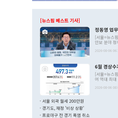
[뉴스핌 베스트 기사]
정동영 업무
[서울=뉴스핌
안보 분야 정
평화공존 발전
2026-08-06 06:
발언 중에는 
언한 것이 있
령은 공개적으
6월 경상수
주의적 희망에
관의 대북 정
[서울=뉴스핌
관 부처 장관
어 역대 최대
관의 무리한 
출 호조로 월
다. [정동영 통일부 장관이 지난달 23일 오후 서울 종로구 정부서울청사에
2026-08-06 08:
료=한국은행] 한국은행이 6일 발표한 '2026년 6월 국제수지(잠정)'에
서 취임 1주년 
면 지난 6월
부 장관 권한
1000만달러
서울 외곽 월세 200만원
발전 구상'을
이에 따라 올
적 갈등 해결
경기도, 재정 '비상 상황'
했다. 경상수
결과 혐오의 
9000만달러
프로야구 전 경기 폭염 취소
년간의 CVI