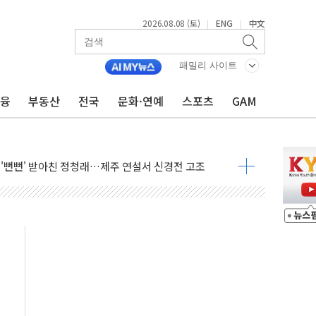
2026.08.08 (토)
ENG
中文
|
|
패밀리 사이트
금융
부동산
전국
문화·연예
스포츠
GAM
루질 중 실종 60대 나흘만에 숨진 채 발견
머니 흉기 살해…10대 아들 체포
에 '뻔뻔' 받아친 정청래…제주 연설서 신경전 고조
 재검토 지시…與 "적극 환영"·野 "졸속 국정"
랑주의보…10일까지 최대 3.5m 높은 물결
 사망 23명…정부, 비상대응기구 가동
양, 수도 베이징도 부동산 규제 철폐
수위 상승으로 피서객 7명 고립…전원 구조
'별똥별 멍' 운영…페르세우스 유성우 관측
 시간당 50mm 이상 폭우…호우경보 발효