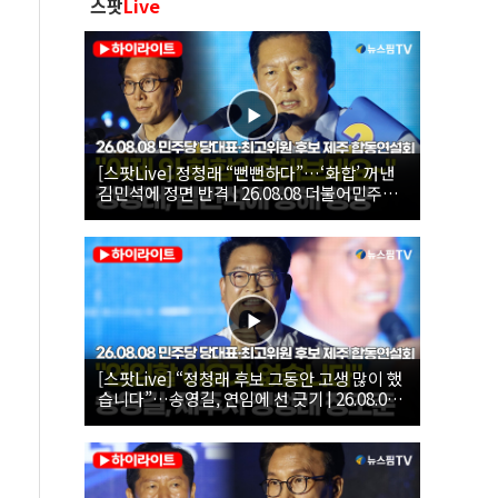
스팟
Live
[스팟Live] 정청래 “뻔뻔하다”…‘화합’ 꺼낸
김민석에 정면 반격 | 26.08.08 더불어민주당
당대표·최고위원 후보 제주 합동연설회
[스팟Live] “정청래 후보 그동안 고생 많이 했
습니다”…송영길, 연임에 선 긋기 | 26.08.08
더불어민주당 당대표·최고위원 후보 제주 합
동연설회