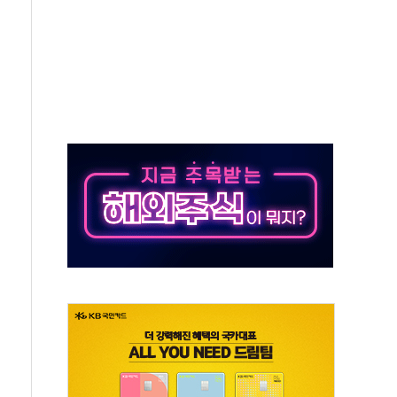
90대 숨져…온열질환 여부 조사
기능시험 오전 집중 편성…체감온도 38도 넘으면 중단
가누르기 방지법' 전면 재검토 지시
 시간당 20~30mm 강한 비...가뭄 해소될 듯
 지속…내륙 곳곳 소나기
택 검토, 민주당 스스로 원칙 뒤집는 것"
속…청주·진천 35도, 곳곳 소나기
지·공소청 출범…피해자들 '범죄 사각지대' 우려
보 보안 새판 짠다…'자율규제단체' 타진
 경선 발표...김민석 '재역전' vs 정청래 '격차 확대'