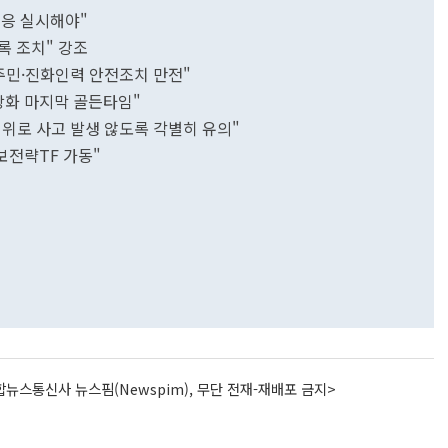
대응 실시해야"
록 조치" 강조
취약주민·진화인력 안전조치 만전"
상화 마지막 골든타임"
위로 사고 발생 않도록 각별히 유의"
한덕수 권한대행 "통상전쟁 현실…경제안보전략TF 가동"
뉴스통신사 뉴스핌(Newspim), 무단 전재-재배포 금지>