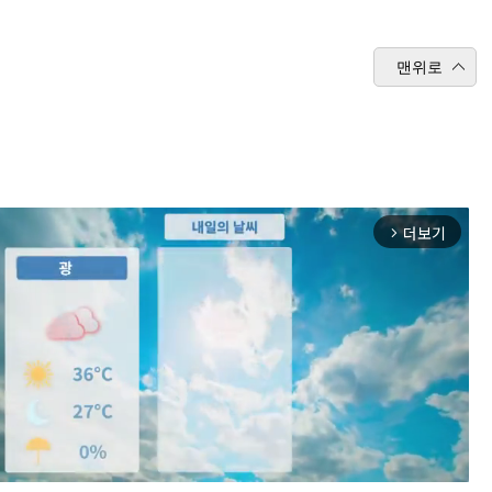
맨위로
더보기
arrow_forward_ios