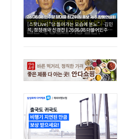
[스팟Live] “당 돌아가는 모습에 분노”…김민
석, 정청래와 신경전 | 26.08.08 더불어민주당
당대표·최고위원 후보 제주 합동연설회