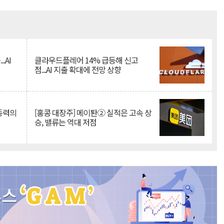
Mute
.AI
클라우드플레어 14% 급등해 신고
점...AI 지출 확대에 전망 상향
 동력의
[홍콩 대장주] 메이퇀② 실적은 고속 상
승, 밸류는 역대 저점