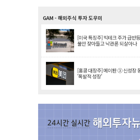
GAM
- 해외주식 투자 도우미
[미국 특징주] 빅테크 주가 급반등..
불안 잦아들고 낙관론 되살아나
[홍콩 대장주] 메이퇀 ③ 신성장
'폭발적 성장'