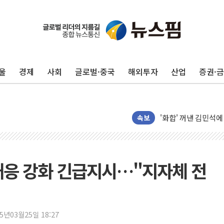
울
경제
사회
글로벌·중국
해외투자
산업
증권·
인천 선재도 갯벌서 해
인천서 말다툼 중 어
'화합' 꺼낸 김민석
속보
李대통령, ISA 개편
동해중부 전 해상 풍
연일 폭염에 온열질환
대응 강화 긴급지시…"지자체 전
中 전방위 아파트 부
인제 용대리 계곡서 
동해시, 11~14일 
25년03월25일 18:27
강원 중·남부 동해안