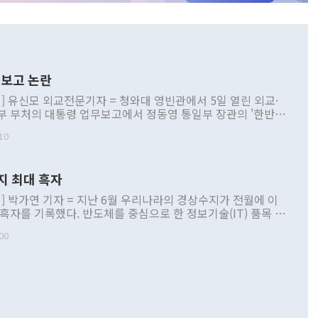
보고 논란
] 유신모 외교전문기자 = 청와대 영빈관에서 5일 열린 외교·
부 부처의 대통령 업무보고에서 정동영 통일부 장관의 '한반도
 구상'과 업무보고 발언이 논란을 빚고 있다. 이날 정 장관의
10
정부 내 조율을 거치지 않은 사안을 정책으로 추진하겠다고 공
는가 하면 사실 관계에 맞지 않은 설명도 있었다. 이재명 대통
로 신중을 기해 달라고 경고했고, 조현 외교부 장관은 '이상
지 최대 흑자
 근거한 비현실적 구상'이라는 비판을 내놨다. 그동안 정 장
책 관련 발언이 물의를 빚은 적은 여러 번 있지만 대통령과 유
] 박가연 기자 = 지난 6월 우리나라의 경상수지가 전월에 이
이 공개적으로 부정적 입장을 표명한 것은 이례적이다. 정 장
 흑자를 기록했다. 반도체를 중심으로 한 정보기술(IT) 품목 수
대북 접근법과 월권을 제어해야 한다는 목소리도 높아지고 있
간 상품수출이 처음으로 1000억달러를 넘어선 영향이다. [자
00
 따르
기자간담회를 하고 있다. [사진=통일부] 2026.07.23 ◆통일
 경상수지는 497억3000만달러 흑자로 집계됐다. 전월(386억
 넘어선 주장 정 장관은 이날 업무보고에서 '한반도 평화공존
)에 이어 두 달 연속 월간 기준 역대 최대 기록을 갈아치웠다.
 설명하면서 이재명 정부 2년차 핵심 과제로 상호 존중·평화
해 상반기 누적 경상수지 흑자는 1910억1000만달러를 기록
·핵 없는 한반도 등 3대 기본 방향을 제시했다. 정 장관은 "대
지 흑자를 견인한 것은 상품수지다. 6월 상품수지는 478억
언어는 멈춰야 한다"면서 주적 용어 대체를 주장했다. 지난 25
 흑자를 기록하며 전월에 이어 역대 최대를 다시 썼다. 국제수
D(완전하고 검증가능하며 되돌릴 수 없는 비핵화) 구도는 이미