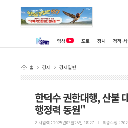
영상
포토
정치
정책·서
홈
경제
경제일반
한덕수 권한대행, 산불 
행정력 동원"
기사입력 :
2025년03월25일 18:27
최종수정 :
20