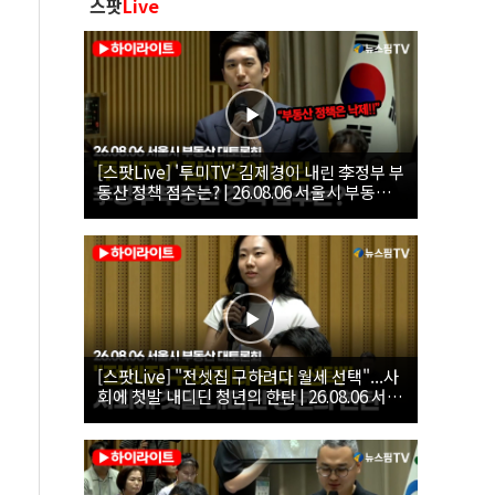
스팟
Live
[스팟Live] '투미TV' 김제경이 내린 李정부 부
동산 정책 점수는? | 26.08.06 서울시 부동산
대토론회
[스팟Live] "전셋집 구하려다 월세 선택"...사
회에 첫발 내디딘 청년의 한탄 | 26.08.06 서울
시 부동산 대토론회