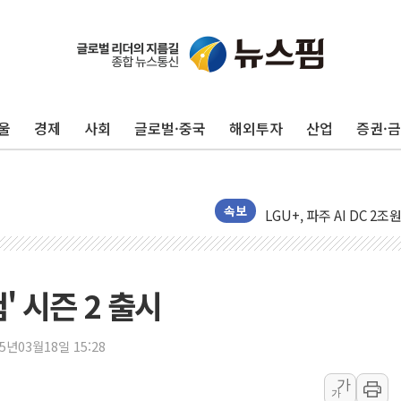
김민석 측 "'레버리지 E
앤스로픽도 AI칩 직접 만
'친명 vs 친청' 경선 과
민주당 지지층·무당층 1순위
울
경제
사회
글로벌·중국
해외투자
산업
증권·
박윤영 KT 대표 "AID
카카오엔터프라이즈, 이재
'신작 부재' 웹젠, 2분기 
LGU+, 파주 AI DC 
속보
직접 입어보고 계약…체
[ETF 시황] SK하이닉
"중국산 제품에 대한 반덤
' 시즌 2 출시
"신축 전세 부담에 구축으
[중국증시 마감] 혼조 마
25년03월18일 15:28
[일본 증시] 닛케이, AI
가
가
국내 최초 상업용 AI 데이