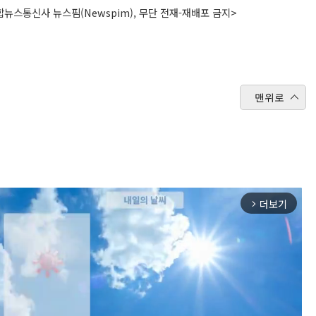
뉴스통신사 뉴스핌(Newspim), 무단 전재-재배포 금지>
맨위로
더보기
arrow_forward_ios