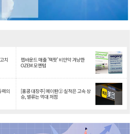
Mute
최고치
젭바운드 매출 '잭팟' 비만약 겨냥한
OZEM 모멘텀
 동력의
[홍콩 대장주] 메이퇀② 실적은 고속 상
승, 밸류는 역대 저점