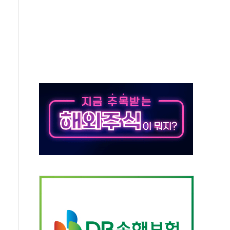
 코스피…4.58% 급락 속 코스닥만 웃었다
0억→3990억…인터넷뱅크 1·2위 '격전'
행·스토킹 혐의 70대…경찰 불구속 입건
 제휴 1년 연장 유력