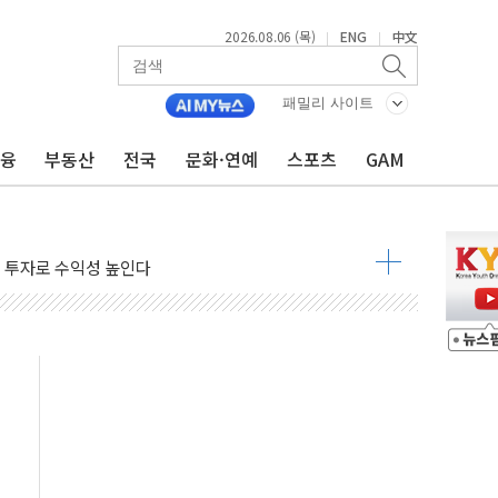
TF 도입 김 총리 지시'는 가짜뉴스…법적 조치"
2026.08.06 (목)
ENG
中文
|
|
든다…삼성전자 2나노 수주 '촉각'
열...민주당 선관위 "불법 선거운동·방해행위 엄중 제재"
패밀리 사이트
 선호도, 정청래 39.9% 김민석 39.8%
금융
부동산
전국
문화·연예
스포츠
GAM
C 경쟁력 높이기 위해 그룹 역량 결집해야"
한 신임 대표 선임
영업이익 56억원...전년비 8.4% 감소
2조원 투자로 수익성 높인다
험형 웨딩페스타 인기
스 인버스 20% 급등…레버리지 급락
핑 관세 부과 지연, '자립 인도'에 걸림돌"
로"…서울 20년 초과 아파트 전셋값 상승률 1위
감, 폭염·전력 수요에 석탄주 강세
·반도체 차익실현 매물에 3일 만에 반락
터센터 포항서 '첫 삽'…2028년 가동 예정