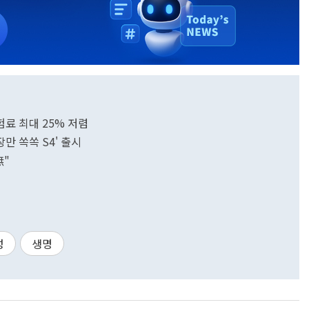
험료 최대 25% 저렴
만 쏙쏙 S4' 출시
無"
성
생명