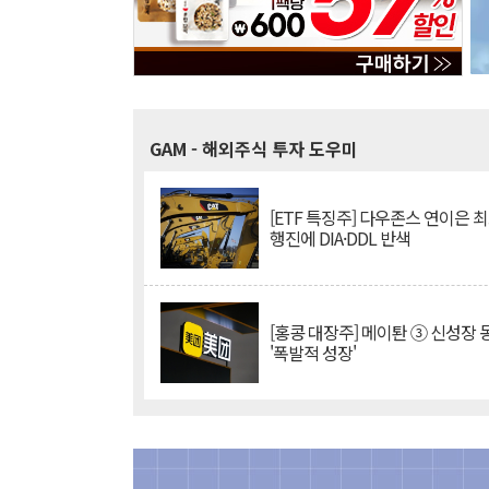
GAM
- 해외주식 투자 도우미
[ETF 특징주] 다우존스 연이은 
행진에 DIA·DDL 반색
[홍콩 대장주] 메이퇀 ③ 신성장
'폭발적 성장'