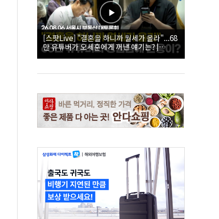
[스팟Live] "결혼을 하니까 월세가 올라"...68
만 유튜버가 오세훈에게 꺼낸 얘기는? |
26.08.06 서울시 부동산 대토론회