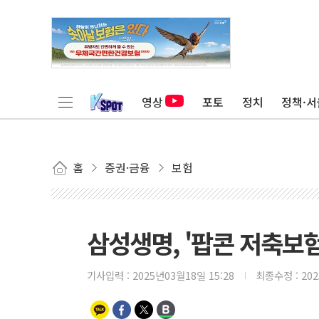
영상
포토
정치
정책·서
홈
증권·금융
보험
삼성생명, '팝콘 저축보험
기사입력 :
2025년03월18일 15:28
최종수정 :
20