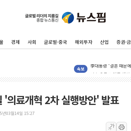
美, 이란전 출구전략 
강릉·동해·삼척 시간당
울
경제
사회
글로벌·중국
해외투자
산업
증권·
폐기물 수거하다 참변
서울 중랑구 주택가서 
李대통령 "결혼 때문에 
여수 오동도 인근 해상
속보
추미애, '위안부' 피해
인천 선재도 갯벌서 해루
인천서 말다툼 중 어머니
일 '의료개혁 2차 실행방안' 발표
'화합' 꺼낸 김민석에
李대통령, ISA 개편 
25년03월14일 15:27
동해중부 전 해상 풍랑
가
가
연일 폭염에 온열질환 