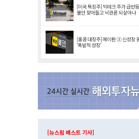
[미국 특징주] 빅테크 주가 급반등..
불안 잦아들고 낙관론 되살아나
[홍콩 대장주] 메이퇀 ③ 신성장
'폭발적 성장'
[뉴스핌 베스트 기사]