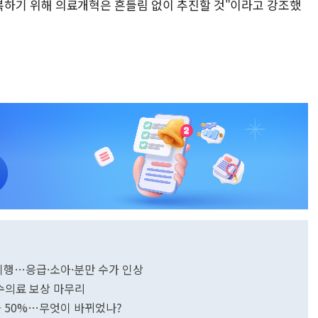
복하기 위해 의료개혁은 흔들림 없이 추진할 것"이라고 강조했
% 이행…응급·소아·분만 수가 인상
필수의료 보상 마무리
률 50%…무엇이 바뀌었나?