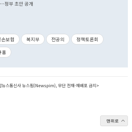
회…정부 초안 공개
실손보험
복지부
전공의
정책토론회
규홍
뉴스통신사 뉴스핌(Newspim), 무단 전재-재배포 금지>
맨위로