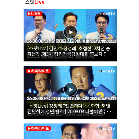
스팟
Live
[스팟Live] 김민석·정청래 ‘초접전’ 2차전 승
자는?...제3차 정기전국당원대회 후보자 인천
합동연설회 생중계 | 26.08.08
[스팟Live] 정청래 “뻔뻔하다”…‘화합’ 꺼낸
김민석에 정면 반격 | 26.08.08 더불어민주당
당대표·최고위원 후보 제주 합동연설회