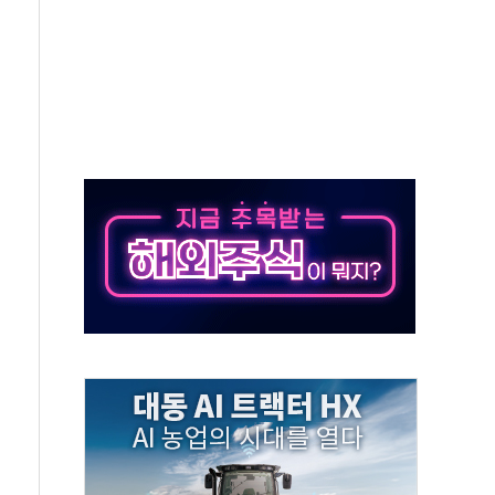
, 수도 베이징도 부동산 규제 철폐
위 상승으로 피서객 7명 고립…전원 구조
별똥별 멍' 운영…페르세우스 유성우 관측
시간당 50mm 이상 폭우…호우경보 발효
0대 숨져…온열질환 여부 조사
능시험 오전 집중 편성…체감온도 38도 넘으면 중단
누르기 방지법' 전면 재검토 지시