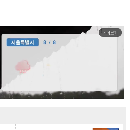
더보기
arrow_forward_ios
Mute