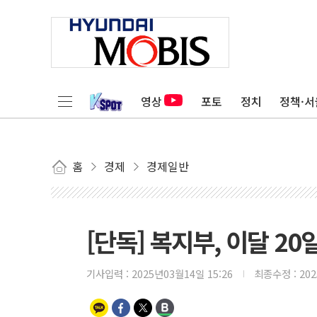
영상
포토
정치
정책·서
홈
경제
경제일반
[단독] 복지부, 이달 20
기사입력 :
2025년03월14일 15:26
최종수정 :
20