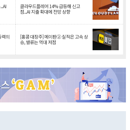
.AI
클라우드플레어 14% 급등해 신고
점...AI 지출 확대에 전망 상향
 동력의
[홍콩 대장주] 메이퇀② 실적은 고속 상
승, 밸류는 역대 저점