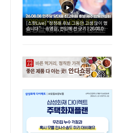
[스팟Live] “정청래 후보 그동안 고생 많이 했
습니다”…송영길, 연임에 선 긋기 | 26.08.08
더불어민주당 당대표·최고위원 후보 제주 합
동연설회