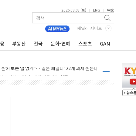
2026.08.08 (토)
ENG
中文
|
|
만지작…공습 한계·탄약 부족 현실화
패밀리 사이트
 최대 50㎜ 폭우…강원 동해안 강한 비 어어져
금융
부동산
전국
문화·연예
스포츠
GAM
…60대 환경미화원 수거차에 치여 사망
흉기 난동…60대 남성 2명 숨져
손해 보는 일 없게"…'결혼 페널티' 22개 과제 손본다
서 모터보트 전복…1명 사망·1명 실종
자 기림의 날 참석..."국제적 시민 연대로 목소리 내야"
질 중 실종 60대 나흘만에 숨진 채 발견
 흉기 살해 10대 아들 체포
 '뻔뻔' 받아친 정청래…제주 연설서 신경전 고조
재검토 지시…與 "적극 환영"·野 "졸속 국정"
주의보…10일까지 최대 3.5m 높은 물결
사망 23명…정부, 비상대응기구 가동