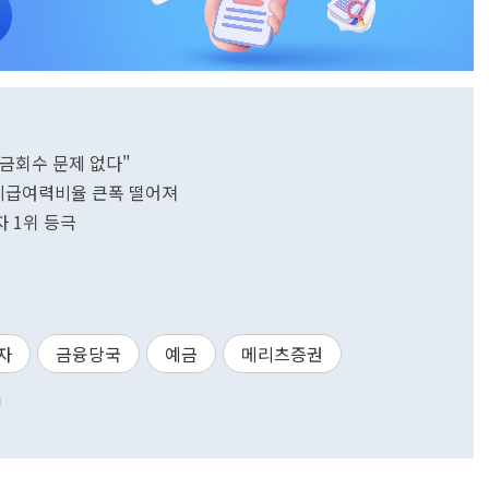
·자금회수 문제 없다"
 지급여력비율 큰폭 떨어져
 1위 등극
자
금융당국
예금
메리츠증권