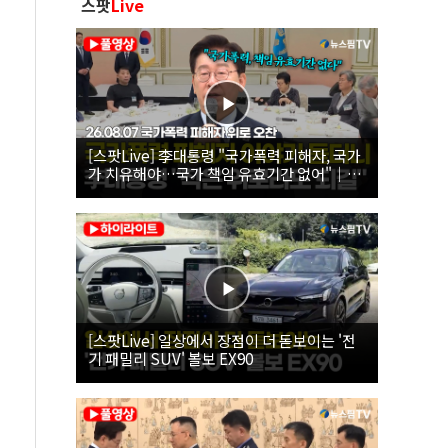
스팟
Live
[스팟Live] 李대통령 "국가폭력 피해자, 국가
가 치유해야…국가 책임 유효기간 없어"｜
26.08.07 국가폭력 피해자 위로 오찬
[스팟Live] 일상에서 장점이 더 돋보이는 '전
기 패밀리 SUV' 볼보 EX90