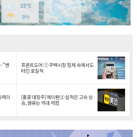
Mute
…"변
프론트도어 ① 주택시장 침체 속에서도
터진 호실적
 동력의
[홍콩 대장주] 메이퇀② 실적은 고속 상
승, 밸류는 역대 저점