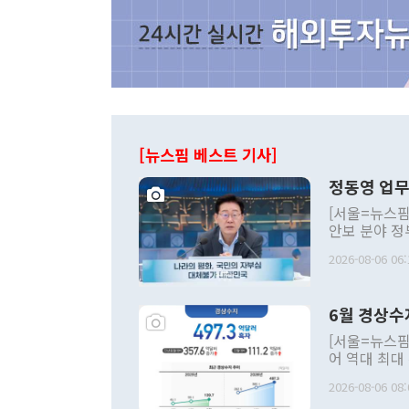
[뉴스핌 베스트 기사]
정동영 업무
[서울=뉴스핌
안보 분야 정
평화공존 발전
2026-08-06 06:
발언 중에는 
언한 것이 있
령은 공개적으
6월 경상수
주의적 희망에
관의 대북 정
[서울=뉴스핌
관 부처 장관
어 역대 최대
관의 무리한 
출 호조로 월
다. [정동영 통일부 장관이 지난달 23일 오후 서울 종로구 정부서울청사에
2026-08-06 08:
료=한국은행] 한국은행이 6일 발표한 '2026년 6월 국제수지(잠정)'에
서 취임 1주년 