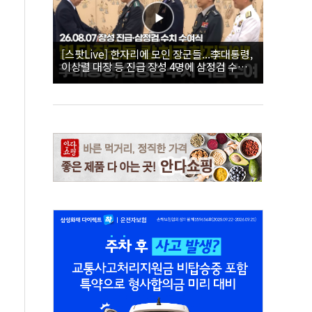
[스팟Live] 한자리에 모인 장군들...李대통령,
이상렬 대장 등 진급 장성 4명에 삼정검 수치
직접 수여｜26.08.07 장성 진급·삼정검 수치
수여식