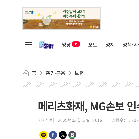
영상
포토
정치
정책·서
홈
증권·금융
보험
메리츠화재, MG손보 인수
기사입력 :
2025년03월13일 10:16
최종수정 :
20