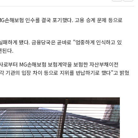
40.2도 찍은 서울 등 폭염중대경보 해제…누적
"文정부 악몽 재현 안돼"...李 부동산 세제안에
MG손해보험 인수를 결국 포기했다. 고용 승계 문제 등으로
신세계사이먼 '대구 프리미엄 아울렛' 건립 '본
李대통령, 호우 피해 경북 안동·의성 특별재난
 실패하게 됐다. 금융당국은 곧바로 "엄중하게 인식하고 있
'변기 수리' 집주인에게 흉기 휘두른 30대 세
론된다.
워트, 상반기 영업이익 30억원
프롬바이오, 10일 거래 재개…"재무구조 개편
공사로부터 MG손해보험 보험계약을 보험한 자산부채이전
 각 기관의 입장 차이 등으로 지위를 반납하기로 했다"고 밝혔
NH농협생명, 농작업 중 온열질환 보장…폭염
아바코, 2분기 매출 120억원