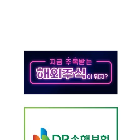
 온열질환자 2872명
 與 내부서 '총선·대선 직격탄' 우려
궤도'
지역 선포
입자…경찰, 현행범 체포
"
기 신속 보상 강화