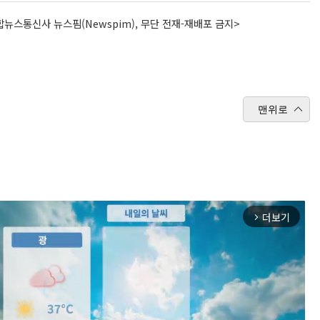
뉴스통신사 뉴스핌(Newspim), 무단 전재-재배포 금지>
맨위로
더보기
arrow_forward_ios