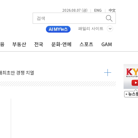
2026.08.07 (금)
ENG
中文
|
|
패밀리 사이트
금융
부동산
전국
문화·연예
스포츠
GAM
비온 59㎡ 18억원대
-서울시 '정책 엇박자'
생애최초만 경쟁 치열
래·ETF 매수에도 고유가·금리·입법 지연 '삼중 부담'
...석유·가스주 올랐지만 빈그룹이 상쇄
총수요 104.3GW 기록
 위기 고조되는 또 다른 중동 화약고
름나기 [뉴스핌 줌인]
 실시