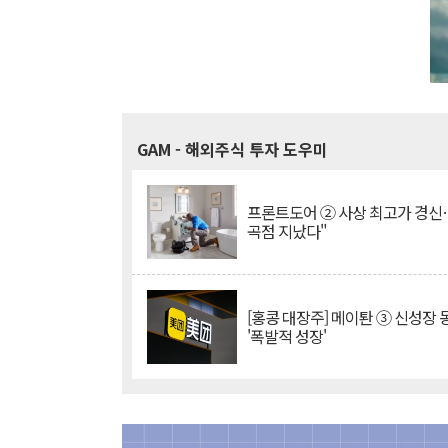
GAM
- 해외주식 투자 도우미
프론트도어 ② 사상 최고가 경신
곡점 지났다"
[홍콩 대장주] 메이퇀 ③ 신성장
'폭발적 성장'