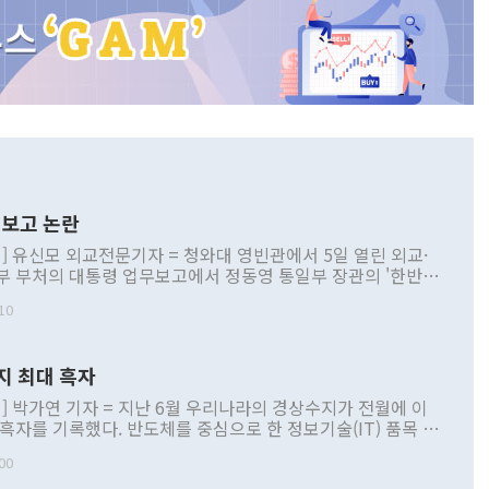
보고 논란
] 유신모 외교전문기자 = 청와대 영빈관에서 5일 열린 외교·
부 부처의 대통령 업무보고에서 정동영 통일부 장관의 '한반도
 구상'과 업무보고 발언이 논란을 빚고 있다. 이날 정 장관의
10
정부 내 조율을 거치지 않은 사안을 정책으로 추진하겠다고 공
는가 하면 사실 관계에 맞지 않은 설명도 있었다. 이재명 대통
로 신중을 기해 달라고 경고했고, 조현 외교부 장관은 '이상
지 최대 흑자
 근거한 비현실적 구상'이라는 비판을 내놨다. 그동안 정 장
책 관련 발언이 물의를 빚은 적은 여러 번 있지만 대통령과 유
] 박가연 기자 = 지난 6월 우리나라의 경상수지가 전월에 이
이 공개적으로 부정적 입장을 표명한 것은 이례적이다. 정 장
 흑자를 기록했다. 반도체를 중심으로 한 정보기술(IT) 품목 수
대북 접근법과 월권을 제어해야 한다는 목소리도 높아지고 있
간 상품수출이 처음으로 1000억달러를 넘어선 영향이다. [자
00
 따르
기자간담회를 하고 있다. [사진=통일부] 2026.07.23 ◆통일