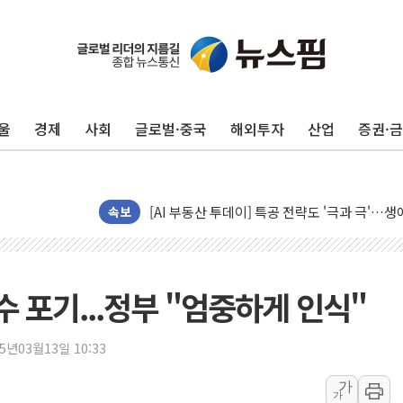
울
경제
사회
글로벌·중국
해외투자
산업
증권·
신길동 신축도 3.3㎡당 7250만원…써밋 클라
용산공원·그린벨트로 또 충돌…반복되는 국토부
[AI 부동산 투데이] 특공 전략도 '극과 극'…
[코인시황] 비트코인 6만4000달러대 횡보…고
속보
[베트남 증시] 유동성 부진 지속, 강보합 마감
'찜통더위'에 전력수요 역대 최고치 경신…한낮 
후티 반군, 예멘 정부군과 사우디 동시 공격…
 포기...정부 "엄중하게 인식"
42.5도 역대급 폭염…동물들도 특별식으로 여
경찰, 9월부터 '가족 사건' 못 맡는다…상피제
25년03월13일 10:33
포스코홀딩스, 포스코인터·DX 지분 일부 매각
가
가
태국 학교서 중학생 총기 난사...최소 7명 사망