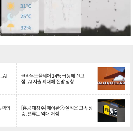
Mute
.AI
클라우드플레어 14% 급등해 신고
점...AI 지출 확대에 전망 상향
 동력의
[홍콩 대장주] 메이퇀② 실적은 고속 상
승, 밸류는 역대 저점