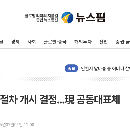
울
경제
사회
글로벌·중국
해외투자
산업
증권·
[종합] 김민석, 정청래에 누적 '
민주당 경북도당위원장에 오중
인천서 말다툼 중 어머니 살
속보
김민석, 강원·대구·경북 경선서
[속보] 민주, 강원·대구·경북 
[속보] 민주, 경북 경선 결과 
절차 개시 결정...現 공동대표체
[속보] 민주, 대구 경선 결과 
[속보] 민주, 강원 경선 결과 
정재헌 CEO, SKT 장기고
25년03월04일 12:00
최태원, 노소영에 9440억