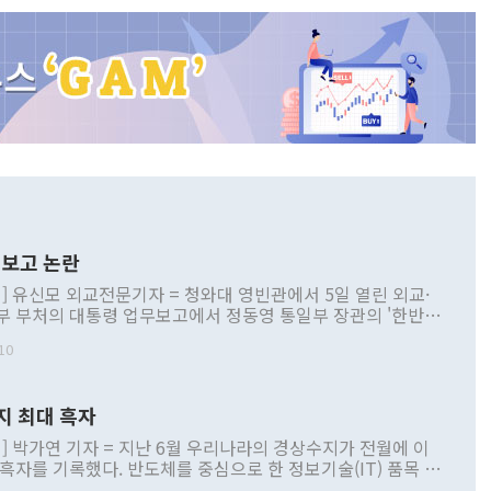
보고 논란
] 유신모 외교전문기자 = 청와대 영빈관에서 5일 열린 외교·
부 부처의 대통령 업무보고에서 정동영 통일부 장관의 '한반도
 구상'과 업무보고 발언이 논란을 빚고 있다. 이날 정 장관의
10
정부 내 조율을 거치지 않은 사안을 정책으로 추진하겠다고 공
는가 하면 사실 관계에 맞지 않은 설명도 있었다. 이재명 대통
로 신중을 기해 달라고 경고했고, 조현 외교부 장관은 '이상
지 최대 흑자
 근거한 비현실적 구상'이라는 비판을 내놨다. 그동안 정 장
책 관련 발언이 물의를 빚은 적은 여러 번 있지만 대통령과 유
] 박가연 기자 = 지난 6월 우리나라의 경상수지가 전월에 이
이 공개적으로 부정적 입장을 표명한 것은 이례적이다. 정 장
 흑자를 기록했다. 반도체를 중심으로 한 정보기술(IT) 품목 수
대북 접근법과 월권을 제어해야 한다는 목소리도 높아지고 있
간 상품수출이 처음으로 1000억달러를 넘어선 영향이다. [자