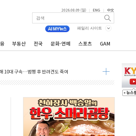
2026.08.09 (일)
ENG
中文
|
|
패밀리 사이트
금융
부동산
전국
문화·연예
스포츠
GAM
1.48%p' 차 선두 유지...金 46.01% vs 鄭 44.53%
기 당선...합산득표율 68.63%
해 10대 구속…범행 후 반려견도 죽여
 정청래에 승리…金 48.54% vs 鄭 44.40%
경선 결과...김민석 48.54% 정청래 44.40%
발표...김민석 47.37% 정청래 45.71% 송영길 6.92%
발표...정청래 47.82% 김민석 46.35% 송영길 5.83%
발표...김민석 50.30% 정청래 41.94% 송영길 7.76%
객 400명 맞이…"마음 잇는 시간 되길"
 지급 확정되나…재상고 앞두고 막판 셈법