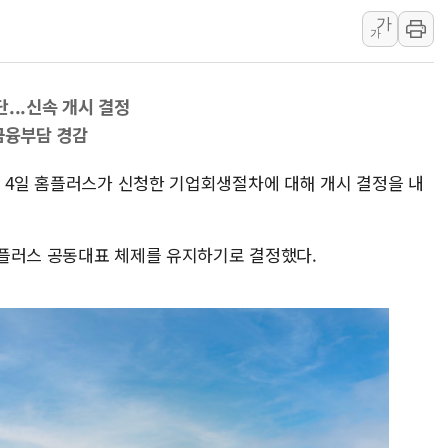
가
하나금융, 명동 소상공인에 
가
인천시 광복절 현수막 '태
병무청, 보충역 전면 손질…
...신속 개시 결정
홈플러스發 대형마트 판매,
금융부담 경감
윤준병·이해민 의원, '정부
'호우·산사태 주의보' 울진 
은 4일 홈플러스가 신청한 기업회생절차에 대해 개시 결정을 내
여야, 황희 '버스 하우스' 공
풀무원재단, '국제과학연극제
홈플러스 공동대표 체제를 유지하기로 결정했다.
현대그린푸드 '텍사스로드하
與 "세제개편안 8월 말 당