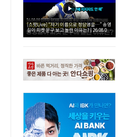
[스팟Live] “자기 이름으로 정당명을…” 송영
길이 피켓 문구 보고 놀란 이유는? | 26.08.09
더불어민주당 당대표·최고위원 후보 대구·경
북 합동연설회