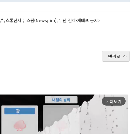
뉴스통신사 뉴스핌(Newspim), 무단 전재-재배포 금지>
맨위로
더보기
arrow_forward_ios