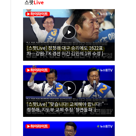
스팟
Live
[스팟Live] 정청래 대구 승리에도 1622표
차…강원·TK 경선 이긴 김민석 1위 수성 |
26.08.09 더불어민주당 당대표·최고위원 후
보 대구·경북 합동연설회
[스팟Live] “맞습니다! 교체해야 합니다!”…
정청래, 지도부 교체 주장 ‘정면돌파’ |
26.08.09 더불어민주당 당대표·최고위원 후
보 대구·경북 합동연설회