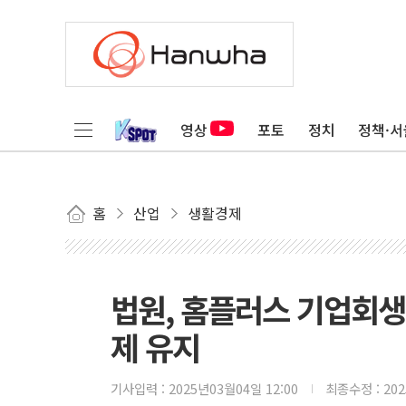
영상
포토
정치
정책·서
홈
산업
생활경제
법원, 홈플러스 기업회생
제 유지
기사입력 :
2025년03월04일 12:00
최종수정 :
20