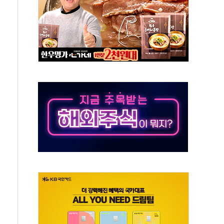
'행복상자' 전달
극기 거꾸로' 논란…이틀만에 철거
 예술·체육요원 최대 33% 감축
 역대 최대폭 감소한 9.4%↓…유통업계 양극화 심화
 특사'로 콜롬비아 대통령 취임식 참석
시간당 30mm 강한 비...호우 피해 없어
방…野 "청년 우롱 기괴" vs 與 "송구한 해프닝"
 2026'서 어린이 과학연극 2편 수상
우스' 잠실점, 직장인 핫플레이스로 부상
정 조율 완료…초고가·비거주 1주택 등 여론 수렴"