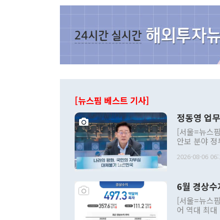
[뉴스핌 베스트 기사]
정동영 업무
[서울=뉴스핌
안보 분야 정
평화공존 발전
2026-08-06 06:
발언 중에는 
언한 것이 있
령은 공개적으
6월 경상수
주의적 희망에
관의 대북 정
[서울=뉴스핌
관 부처 장관
어 역대 최대
관의 무리한 
출 호조로 월