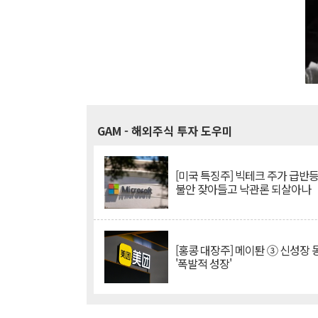
GAM
- 해외주식 투자 도우미
[미국 특징주] 빅테크 주가 급반등..
불안 잦아들고 낙관론 되살아나
[홍콩 대장주] 메이퇀 ③ 신성장
'폭발적 성장'