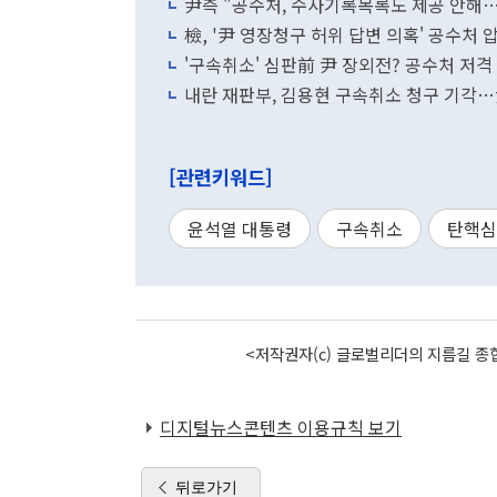
尹측 "공수처, 수사기록목록도 제공 안해…
檢, '尹 영장청구 허위 답변 의혹' 공수처
'구속취소' 심판前 尹 장외전? 공수처 저격
내란 재판부, 김용현 구속취소 청구 기각
[관련키워드]
윤석열 대통령
구속취소
탄핵심
<저작권자(c) 글로벌리더의 지름길 종합
디지털뉴스콘텐츠 이용규칙 보기
뒤로가기