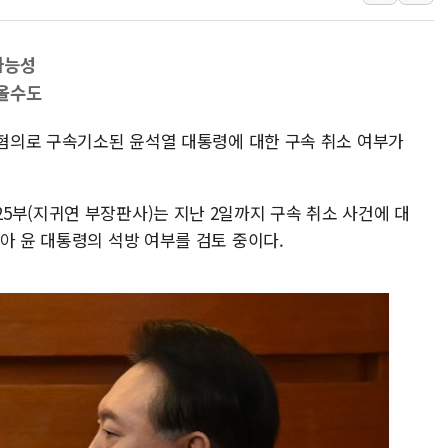
인천 선재도 갯벌서 해루질 중
인천서 말다툼 중 어머니 흉기
가능성
'화합' 꺼낸 김민석에 '뻔뻔
나올수도
李대통령, ISA 개편 재검토 
 혐의로 구속기소된 윤석열 대통령에 대한 구속 취소 여부가
동해중부 전 해상 풍랑주의보…
연일 폭염에 온열질환 사망 
中 전방위 아파트 부양, 수도
5부(지귀연 부장판사)는 지난 2일까지 구속 취소 사건에 대
인제 용대리 계곡서 수위 상
아 윤 대통령의 석방 여부를 검토 중이다.
동해시, 11~14일 '별똥별