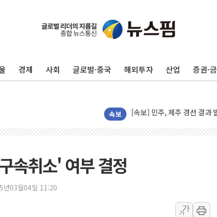
울
경제
사회
글로벌·중국
해외투자
산업
증권·
[속보] 민주, 제주·인천 경선 결
[속보] 민주, 인천 경선 결과 발
[속보] 민주, 제주 경선 결과 발
이번주 국내 주요 금융일정(8.1
속보
美, 이란전 출구전략 만지작
강릉·동해·삼척 시간당 최대 
폐기물 수거하다 참변…60대
'구속취소' 여부 결정
서울 중랑구 주택가서 흉기 난
李대통령 "결혼 때문에 손해 
25년03월04일 11:20
여수 오동도 인근 해상서 모
가
가
추미애, '위안부' 피해자 기림