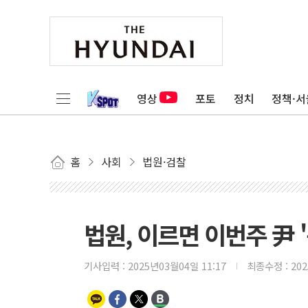
영상
포토
정치
정책·서
홈
사회
법원·검찰
법원, 이르면 이번주 尹 
기사입력 :
2025년03월04일 11:17
최종수정 :
20