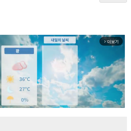
더보기
arrow_forward_ios
Mute