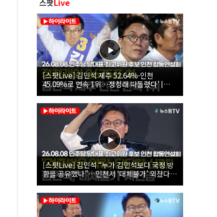
스팟
Live
[스팟Live] 김민석 제주 52.64%·인천
45.09%로 연속 1위…정청래 따돌렸다’ |
26.08.08 더불어민주당 당대표·최고위원 후
보 인천 합동연설회
[스팟Live] 김민석 “누가 김민석보다 국정 방
향을 공유했나”…인천서 ‘대체불가’ 외쳤다 |
26.08.08 더불어민주당 당대표·최고위원 후
보 인천 합동연설회