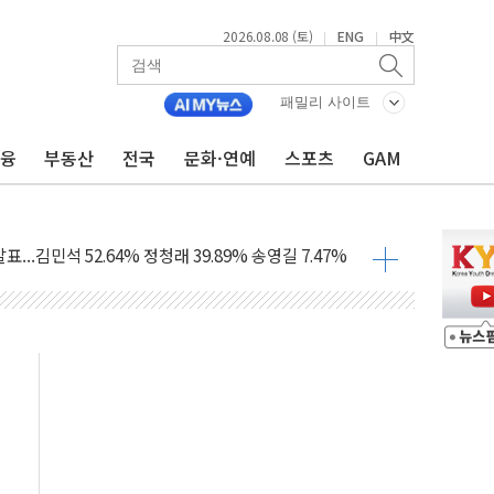
2026.08.08 (토)
ENG
中文
|
|
패밀리 사이트
금융
부동산
전국
문화·연예
스포츠
GAM
과 발표...김민석 47.75% 정청래 42.08%
표...김민석 45.09% 정청래 43.27% 송영길 11.63%
표...김민석 52.64% 정청래 39.89% 송영길 7.47%
0~8.14)
…공습 한계·탄약 부족 현실화
50㎜ 폭우…강원 동해안 강한 비 이어져
 환경미화원 수거차에 치여 사망
동…60대 남성 2명 숨져
보는 일 없게"…'결혼 페널티' 22개 과제 손본다
터보트 전복…1명 사망·1명 실종
의 날 참석..."국제적 시민 연대로 목소리 내야"