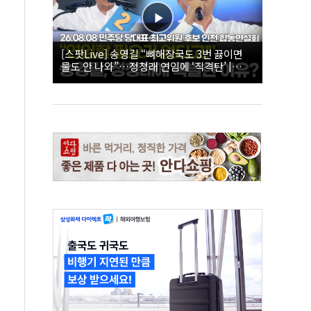
[스팟Live] 송영길 “뼈해장국도 3번 끓이면
물도 안 나와”…정청래 연임에 ‘직격탄’ |
26.08.08 더불어민주당 당대표·최고위원 후
보 인천 합동연설회