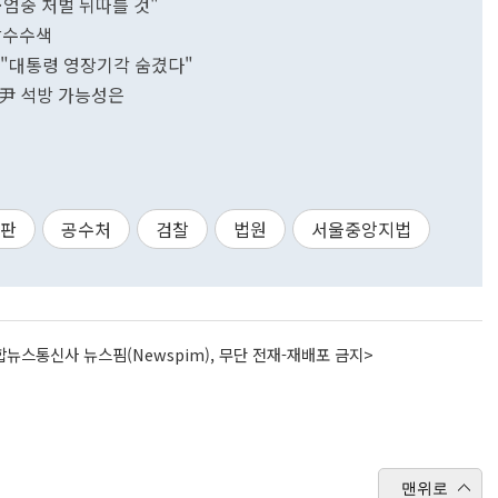
엄중 처벌 뒤따를 것"
 압수수색
 "대통령 영장기각 숨겼다"
…尹 석방 가능성은
판
공수처
검찰
법원
서울중앙지법
뉴스통신사 뉴스핌(Newspim), 무단 전재-재배포 금지>
맨위로