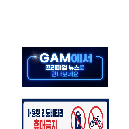
 실종 60대 나흘만에 숨진 채 발견
 살해 10대 아들 체포
' 받아친 정청래…제주 연설서 신경전 고조
지시…與 "적극 환영"·野 "졸속 국정"
10일까지 최대 3.5m 높은 물결
23명…정부, 비상대응기구 가동
 베이징도 부동산 규제 철폐
승으로 피서객 7명 고립…전원 구조
 멍' 운영…페르세우스 유성우 관측