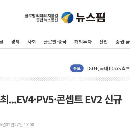
울
경제
사회
글로벌·중국
해외투자
산업
증권·
더본코리아 홍콩반점, '
LGU+, 국내 IDaaS 
속보
환율 100원 빠지면 현대차
국내 최대 400MW 규모
카카오, 'AI 수익화' 
개최...EV4·PV5·콘셉트 EV2 신규
경찰, '홍명보 감독 선임
삼성전자, FMS 2026서
LX하우시스 "역대급 폭
25년02월27일 17:00
일 안 하고 '초과근무 수