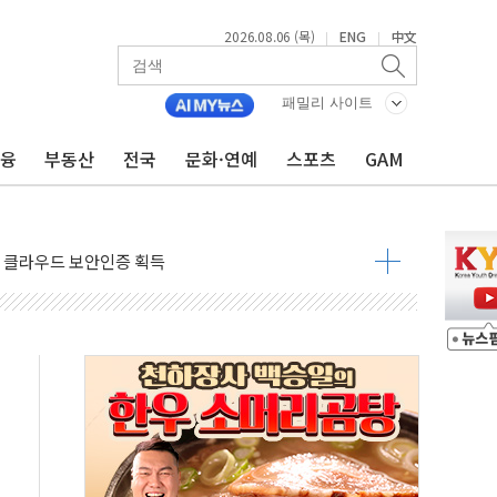
2026.08.06 (목)
ENG
中文
|
|
패밀리 사이트
금융
부동산
전국
문화·연예
스포츠
GAM
부산 돼지국밥짬뽕' 2주간 전국 한시 판매
ADT캡스, 매장 운영·보안 통합관리 앱 출시
최초 클라우드 보안인증 획득
 영업익 2.2조 증발...하반기 '환율 역풍' 우려
 해남 태양광발전 '첫삽'…남동발전, 재생에너지 '앞장'
내년 상반기부터 본격화
 의혹' 축구협회 압수수색
 차세대 AI 메모리 기술력 과시
염에 고단열 인테리어 관심 급증"
당' 챙긴 경찰관 2명 송치