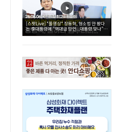
[스팟Live] *풀영상* 장동혁, 형소법 안 봤다
는 李대통령에 "역대급 망언...대통령 맞나"｜
26.08.06 국민의힘 최고위원회의