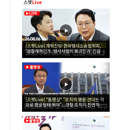
스팟
Live
[스팟Live] 개혁신당·한국형사소송법학회,
'검찰개혁인가, 형사사법의 붕괴인가' 긴급 세
미나｜26.08.06
[스팟Live] *풀영상* "조직의 명운 건다는 각
오로 환골탈태 해야"...경찰 조직의 전면적 쇄
신 촉구한 한병도 | 26.08.06 더불어민주당 정
책조정회의