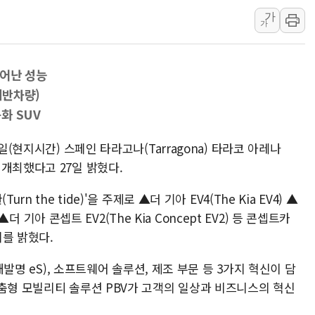
가
토마토시스템 조길주·이
가
[특징주] 고려아연, 상반
한·체코 항공편 주10회
뛰어난 성능
SBI저축은행, 최고 연 7
기반차량)
美중간선거 '색깔론' 덧씌
화 SUV
보훈부, 내년 워싱턴서 
가온전선, 싱가포르 도시
일(현지시간) 스페인 타라고나(Tarragona) 타라코 아레나
이'를 개최했다고 27일 밝혔다.
정점식, '부산 돌려차기'
[특징주] 美 반도체 약세에
n the tide)'을 주제로 ▲더 기아 EV4(The Kia EV4) ▲
정점식 "경찰, 민중 아
 ▲더 기아 콘셉트 EV2(The Kia Concept EV2) 등 콘셉트카
를 밝혔다.
(개발명 eS), 소프트웨어 솔루션, 제조 부문 등 3가지 혁신이 담
맞춤형 모빌리티 솔루션 PBV가 고객의 일상과 비즈니스의 혁신