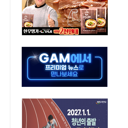
강찬 대표, 자사주 매수
기 최대 실적에 13%대 급등
로 확대…신규 항공사 진입길 열려
.7% '생활파킹통장' 출시
우는 트럼프...당내선 "안 먹힌다" 균열
첫 '국제보훈컨퍼런스'… 한미동맹 상징성 부각
철도 전력망 구축 계약
 부적절 발언 논란 사과…"재발 방지 모든 조치"
 S7 모두 '파란불'
닌 권력 지팡이 자처…보완수사권 폐지해도 되나"