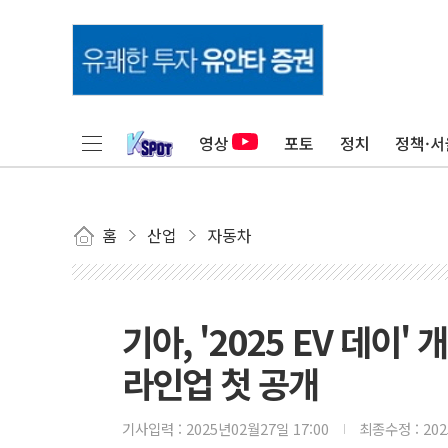
영상
포토
정치
정책·서
홈
산업
자동차
기아, '2025 EV 데이' 
라인업 첫 공개
기사입력 :
2025년02월27일 17:00
최종수정 :
20