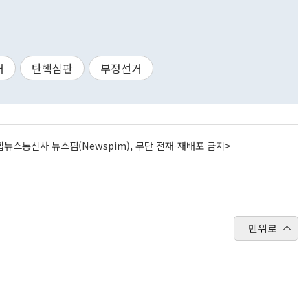
거
탄핵심판
부정선거
뉴스통신사 뉴스핌(Newspim), 무단 전재-재배포 금지>
맨위로