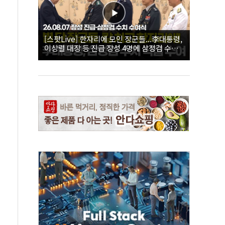
[스팟Live] 한자리에 모인 장군들...李대통령,
이상렬 대장 등 진급 장성 4명에 삼정검 수치
직접 수여｜26.08.07 장성 진급·삼정검 수치
수여식