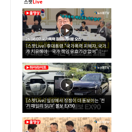
스팟
Live
[스팟Live] 李대통령 "국가폭력 피해자, 국가
가 치유해야…국가 책임 유효기간 없어"｜
26.08.07 국가폭력 피해자 위로 오찬
[스팟Live] 일상에서 장점이 더 돋보이는 '전
기 패밀리 SUV' 볼보 EX90