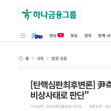
영상
포토
정치
정책·서
홈
사회
법원·검찰
[탄핵심판최후변론] 尹측
비상사태로 판단"
기사입력 :
2025년02월25일 19:02
최종수정 :
20