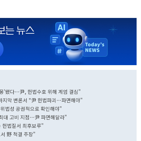
몽'됐다…尹, 헌법수호 위해 계엄 결심"
 마지막 변론서 "尹 헌법파괴…파면해야"
헌·위법성 공권적으로 확인해야"
 최대 고비 지점…尹 파면해달라"
는 헌법질서 최후보루"
포서 野 척결 주장"