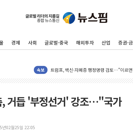
울
경제
사회
글로벌·중국
해외투자
산업
증권·
미 연준 매파 기세 꺾이나…고용 감소에 9월 
[종합] 이슬람 수니파 3국, '공동방위협정' 
트럼프, 백신·자폐증 행정명령 검토…"이르면
美 항소법원, 백악관 무도회장 공사 중단 명
속보
이란 핵심 원유 수출항 '하르그섬', 최근 1주일
美 고용 쇼크에 엔화 장중 급등…시장은 "또 
[AI MY 뉴스] 뉴욕 반도체주 프리뷰...美 고
, 거듭 '부정선거' 강조…"국가
뉴욕증시 프리뷰, 美 고용 쇼크에 금리 인상 
[종합] 美 7월 고용 2만3000명 감소 '쇼크'
[사진] 이슬람 수니파 3개국, 공동방위협정 
25년02월25일 22:05
뉴욕증시 개장 전 특징주...아틀라시안·클