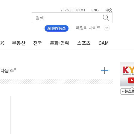
2026.08.08 (토)
ENG
中文
|
|
패밀리 사이트
금융
부동산
전국
문화·연예
스포츠
GAM
동결 전망 우세
체결… 이스라엘·이란 위협에 맞설 자체 억지력 강화
 다음 주"
령…트럼프 제동
 이상 '올스톱'… 美 해상봉쇄 영향
개입했나" 촉각
용 쇼크에 반도체주 '활짝'
우려 후퇴…나스닥 선물 1%대 상승
…9월 금리 인상 기대 후퇴
체결
라우드플레어·태양광주↑ VS 트레이드데스크·웬디스↓