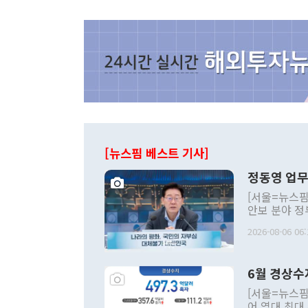
[뉴스핌 베스트 기사]
정동영 업무
[서울=뉴스핌
안보 분야 정
평화공존 발전
2026-08-06 06:
발언 중에는 
언한 것이 있
령은 공개적으
6월 경상수
주의적 희망에
관의 대북 정
[서울=뉴스핌
관 부처 장관
어 역대 최대