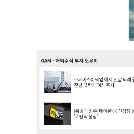
GAM
- 해외주식 투자 도우미
스페이스X, 락업 해제 첫날 되레 급
전날 급락이 '예방주사'
[홍콩 대장주] 메이퇀 ③ 신성장
'폭발적 성장'