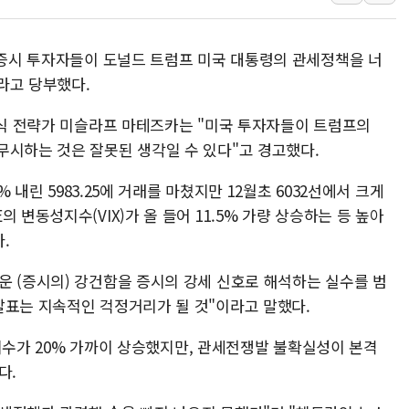
[속보] '해병 순직
부동산정책 정상화
뉴욕증시 투자자들이 도널드 트럼프 미국 대통령의 관세정책을 너
경찰, '강북구 오피
라고 당부했다.
"취약계층에 더 가
전국 그늘막 4만개 
 주식 전략가 미슬라프 마테즈카는 "미국 투자자들이 트럼프의
무시하는 것은 잘못된 생각일 수 있다"고 경고했다.
美·日 환율공조에 
구리값 사상 최고치
% 내린 5983.25에 거래를 마쳤지만 12월초 6032선에서 크게
에어프레미아, 호치민
 변동성지수(VIX)가 올 들어 11.5% 가량 상승하는 등 높아
국민통합위, 정치 
.
티엠씨, 220억원 
운 (증시의) 강건함을 증시의 강세 신호로 해석하는 실수를 범
발표는 지속적인 걱정거리가 될 것"이라고 말했다.
0 지수가 20% 가까이 상승했지만, 관세전쟁발 불확실성이 본격
다.