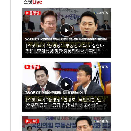
스팟
Live
[스팟Live] *풀영상* "부동산 지옥 고집한다
면!"...李대통령 향한 장동혁의 서슬퍼런 일갈
| 26.08.07 국민의힘 부동산정책 정상화 특별
위원회 전체회의
[스팟Live] *풀영상* 한병도 “국민의힘, 말로
만 주택 공급…공급 법안 처리 협조하라”｜
26.08.07 더불어민주당 원내대책회의