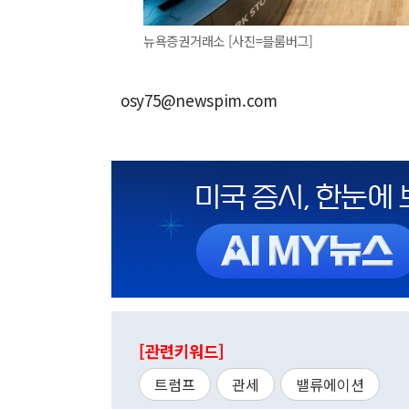
뉴욕증권거래소 [사진=블룸버그]
osy75@newspim.com
[관련키워드]
트럼프
관세
밸류에이션