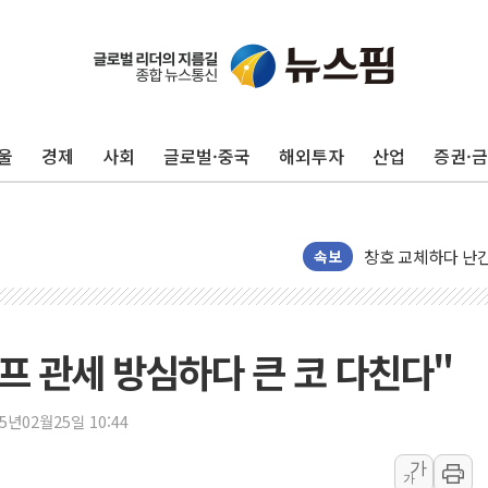
울
경제
사회
글로벌·중국
해외투자
산업
증권·
"최대 2시간 앞서 
유니슨 "국내생산
창호 교체하다 난간
속보
장동혁 "규제와 대
[속보] 종합특검, 
AI에 승부 건 네
프 관세 방심하다 큰 코 다친다"
日, 4~6월 105조
오렌지플래닛 창업
25년02월25일 10:44
경찰, '300억대 
가
장동혁 "집값 올려
가