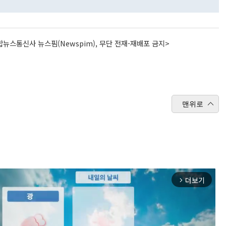
뉴스통신사 뉴스핌(Newspim), 무단 전재-재배포 금지>
맨위로
더보기
arrow_forward_ios