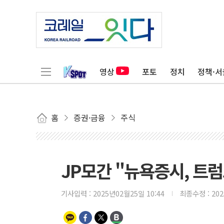
영상
포토
정치
정책·서
홈
증권·금융
주식
JP모간 "뉴욕증시, 트럼
기사입력 :
2025년02월25일 10:44
최종수정 :
20