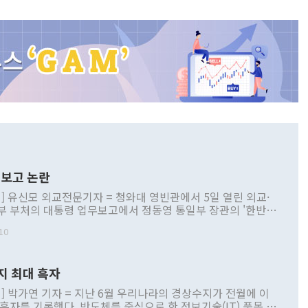
보고 논란
] 유신모 외교전문기자 = 청와대 영빈관에서 5일 열린 외교·
부 부처의 대통령 업무보고에서 정동영 통일부 장관의 '한반도
 구상'과 업무보고 발언이 논란을 빚고 있다. 이날 정 장관의
10
정부 내 조율을 거치지 않은 사안을 정책으로 추진하겠다고 공
는가 하면 사실 관계에 맞지 않은 설명도 있었다. 이재명 대통
로 신중을 기해 달라고 경고했고, 조현 외교부 장관은 '이상
지 최대 흑자
 근거한 비현실적 구상'이라는 비판을 내놨다. 그동안 정 장
책 관련 발언이 물의를 빚은 적은 여러 번 있지만 대통령과 유
] 박가연 기자 = 지난 6월 우리나라의 경상수지가 전월에 이
이 공개적으로 부정적 입장을 표명한 것은 이례적이다. 정 장
 흑자를 기록했다. 반도체를 중심으로 한 정보기술(IT) 품목 수