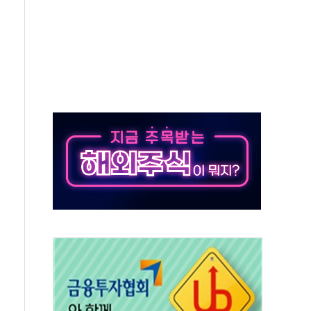
 책임' 임성근 전 사단장 항소심도 징역 3년 선고
 특별위원회 전체회의서 발언하는 장동혁 대표
스텔 살인' 50대 남성 구속 송치
혹한 여름"…구윤철, 쪽방촌 폭염 대응상황 점검
육박 7년 새 7배 늘었다...폭염 대책비는 8.6배 증가
유럽 패싱… '유로화 팔아 엔화 부양' 사후 통보만
…'닥터 코퍼'가 말하는 경기 신호가 달라졌다
 노선 재개...3년 2개월 만
다양성 제고 특별 위원회 위촉장 수여식 및 1차 회의
규모 美 전력 케이블 수주