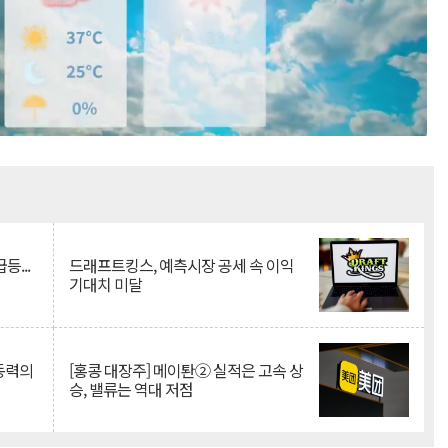
Mute
등...
드래프트킹스, 예측시장 공세 속 이익
기대치 미달
 동력의
[홍콩 대장주] 메이퇀② 실적은 고속 상
승, 밸류는 역대 저점