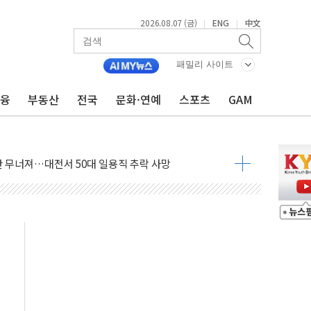
2026.08.07 (금)
ENG
中文
|
|
패밀리 사이트
금융
부동산
전국
문화·연예
스포츠
GAM
침수 예측"…건설연, AI 위험기상 기술 개발
세액공제·인증제도 개선 수혜 기대"
 무너져…대전서 50대 일용직 추락 사망
출 풀고 재개발·재건축 촉진하는 것이 부동산 정상화"
'尹 관저 이전 감사 무마' 유병호 감사위원 구속 기소
이버…내년 AI 팩토리 매출 본격화
원 환시 개입...4월 말 '56조원' 사상 최대
재단, 스타트업 지원 프로그램 성료
사기 혐의' 차가원 대표 구속 송치
놓고 국민만 잡아"