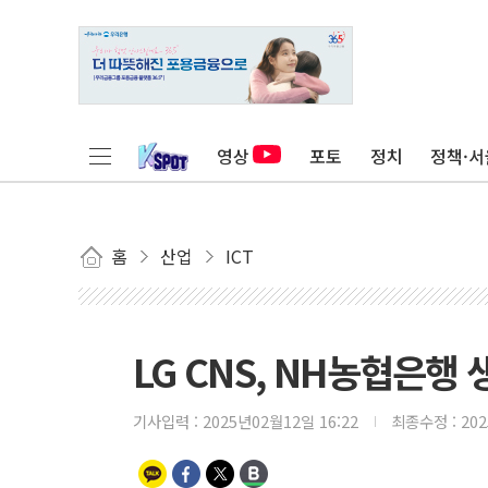
영상
포토
정치
정책·서
홈
산업
ICT
LG CNS, NH농협은행
기사입력 :
2025년02월12일 16:22
최종수정 :
20