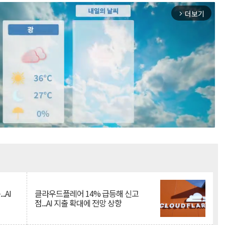
더보기
arrow_forward_ios
Mute
.AI
클라우드플레어 14% 급등해 신고
점...AI 지출 확대에 전망 상향