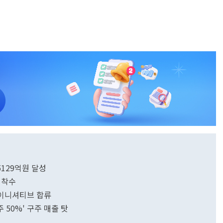
 5129억원 달성
 착수
P 이니셔티브 합류
모주 50%' 구주 매출 탓