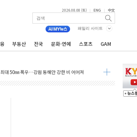
2026.08.08 (토)
ENG
中文
|
|
패밀리 사이트
금융
부동산
전국
문화·연예
스포츠
GAM
(8.10~8.14)
만지작…공습 한계·탄약 부족 현실화
 최대 50㎜ 폭우…강원 동해안 강한 비 어어져
…60대 환경미화원 수거차에 치여 사망
흉기 난동…60대 남성 2명 숨져
손해 보는 일 없게"…'결혼 페널티' 22개 과제 손본다
서 모터보트 전복…1명 사망·1명 실종
자 기림의 날 참석..."국제적 시민 연대로 목소리 내야"
질 중 실종 60대 나흘만에 숨진 채 발견
 흉기 살해 10대 아들 체포