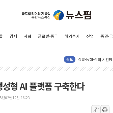
울
경제
사회
글로벌·중국
해외투자
산업
증권·
이번주 국내 주요 금융일정
美, 이란전 출구전략 
강릉·동해·삼척 시간당
속보
폐기물 수거하다 참변
서울 중랑구 주택가서 
李대통령 "결혼 때문에 
 생성형 AI 플랫폼 구축한다
여수 오동도 인근 해상
추미애, '위안부' 피해
25년02월12일 16:23
인천 선재도 갯벌서 해루
인천서 말다툼 중 어머니
가
가