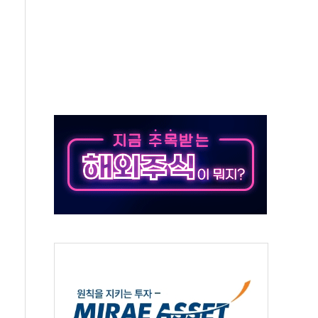
 '뻔뻔' 받아친 정청래…제주 연설서 신경전 고조
재검토 지시…與 "적극 환영"·野 "졸속 국정"
주의보…10일까지 최대 3.5m 높은 물결
사망 23명…정부, 비상대응기구 가동
, 수도 베이징도 부동산 규제 철폐
위 상승으로 피서객 7명 고립…전원 구조
별똥별 멍' 운영…페르세우스 유성우 관측
시간당 50mm 이상 폭우…호우경보 발효
0대 숨져…온열질환 여부 조사
능시험 오전 집중 편성…체감온도 38도 넘으면 중단