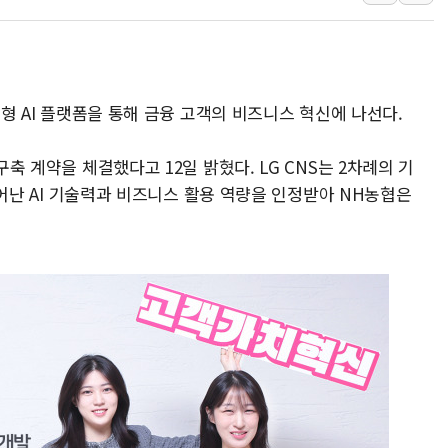
'화합' 꺼낸 김민석에
李대통령, ISA 개편 
동해중부 전 해상 풍랑
연일 폭염에 온열질환 
생성형 AI 플랫폼을 통해 금융 고객의 비즈니스 혁신에 나선다.
中 전방위 아파트 부양
인제 용대리 계곡서 수
구축 계약을 체결했다고 12일 밝혔다. LG CNS는 2차례의 기
동해시, 11~14일 '
서 뛰어난 AI 기술력과 비즈니스 활용 역량을 인정받아 NH농협은
강원 중·남부 동해안 
청양 밭에서 일하던 9
폭염에 車 운전면허 기