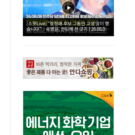
[스팟Live] “정청래 후보 그동안 고생 많이 했
습니다”…송영길, 연임에 선 긋기 | 26.08.08
더불어민주당 당대표·최고위원 후보 제주 합
동연설회