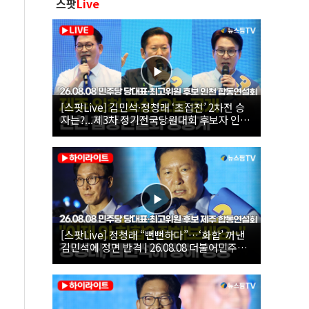
스팟
Live
[스팟Live] 김민석·정청래 ‘초접전’ 2차전 승
자는?...제3차 정기전국당원대회 후보자 인천
합동연설회 생중계 | 26.08.08
[스팟Live] 정청래 “뻔뻔하다”…‘화합’ 꺼낸
김민석에 정면 반격 | 26.08.08 더불어민주당
당대표·최고위원 후보 제주 합동연설회