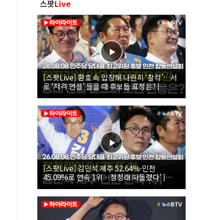
스팟
Live
[스팟Live] 환호 속 입장해 나란히 ‘찰칵’…서
로 ‘저격 연설’ 들을 때 후보들 표정은? |
26.08.08 더불어민주당 당대표·최고위원 후
보 인천 합동연설회
[스팟Live] 김민석 제주 52.64%·인천
45.09%로 연속 1위…정청래 따돌렸다’ |
26.08.08 더불어민주당 당대표·최고위원 후
보 인천 합동연설회