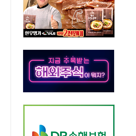
의 날 참석..."국제적 시민 연대로 목소리 내야"
 실종 60대 나흘만에 숨진 채 발견
 살해 10대 아들 체포
' 받아친 정청래…제주 연설서 신경전 고조