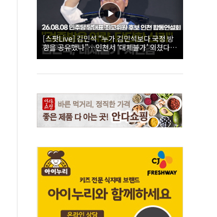
[스팟Live] 김민석 “누가 김민석보다 국정 방
향을 공유했나”…인천서 ‘대체불가’ 외쳤다 |
26.08.08 더불어민주당 당대표·최고위원 후
보 인천 합동연설회