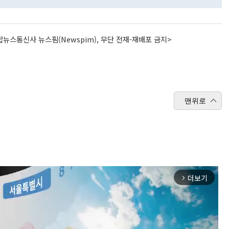
뉴스통신사 뉴스핌(Newspim), 무단 전재-재배포 금지>
맨위로
더보기
arrow_forward_ios