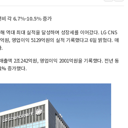
추미애, '위안부' 피해자 기림
인천 선재도 갯벌서 해루질 중
비 각 6.7%·10.5% 증가
인천서 말다툼 중 어머니 흉기
지난해 역대 최대 실적을 달성하며 성장세를 이어갔다. LG CNS
'화합' 꺼낸 김민석에 '뻔뻔
6억원, 영업이익 5129억원의 실적 기록했다고 6일 밝혔다. 매
.
매출액 2조242억원, 영업이익 2001억원을 기록했다. 전년 동
.1% 증가했다.