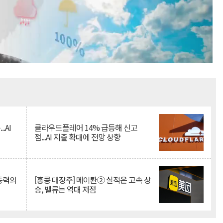
Mute
.AI
클라우드플레어 14% 급등해 신고
점...AI 지출 확대에 전망 상향
 동력의
[홍콩 대장주] 메이퇀② 실적은 고속 상
승, 밸류는 역대 저점