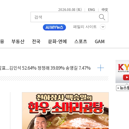
산사태 주의보'...경북도, 호우 피해·통제구간 없어
2026.08.08 (토)
ENG
中文
|
|
%p' 차 재역전 성공...金 45.42% vs 鄭 44.56%
·정청래·김민석 당대표 후보
패밀리 사이트
 정청래에 승리...47.75% vs 42.08%
금융
부동산
전국
문화·연예
스포츠
GAM
과 발표...김민석 47.75% 정청래 42.08%
표...김민석 45.09% 정청래 43.27% 송영길 11.63%
표...김민석 52.64% 정청래 39.89% 송영길 7.47%
0~8.14)
…공습 한계·탄약 부족 현실화
50㎜ 폭우…강원 동해안 강한 비 이어져
 환경미화원 수거차에 치여 사망
동…60대 남성 2명 숨져
보는 일 없게"…'결혼 페널티' 22개 과제 손본다
터보트 전복…1명 사망·1명 실종