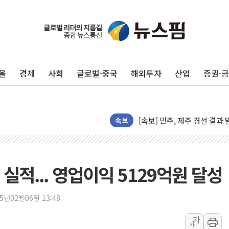
울진·영덕 '호우특보'-포항 '
[종합] 김민석, 정청래에 '0.86
인천 합동연설회 나선 송영길
김민석, 2주차 제주·인천 경선서
울
경제
사회
글로벌·중국
해외투자
산업
증권·
인사하는 김민석 당대표 후보
[속보] 민주, 제주·인천 경선 결
[속보] 민주, 인천 경선 결과 발
[속보] 민주, 제주 경선 결과 발
속보
이번주 국내 주요 금융일정(8.1
美, 이란전 출구전략 만지작
강릉·동해·삼척 시간당 최대 
대 실적... 영업이익 5129억원 달성
폐기물 수거하다 참변…60대
서울 중랑구 주택가서 흉기 난
25년02월06일 13:48
李대통령 "결혼 때문에 손해 
가
가
여수 오동도 인근 해상서 모