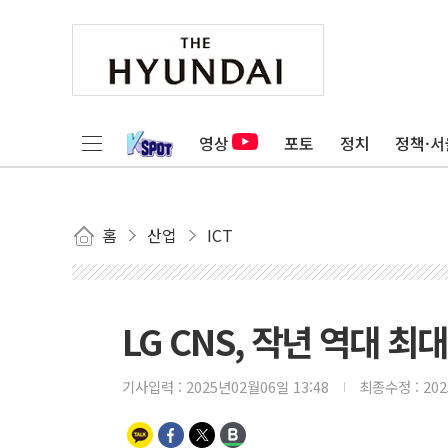
영상
포토
정치
정책·서
홈
산업
ICT
LG CNS, 작년 역대 최
기사입력 :
2025년02월06일 13:48
최종수정 :
20