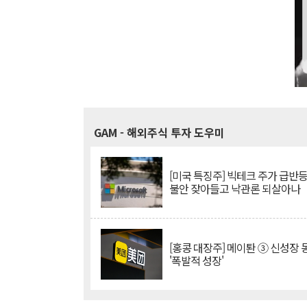
GAM
- 해외주식 투자 도우미
[미국 특징주] 빅테크 주가 급반등..
불안 잦아들고 낙관론 되살아나
[홍콩 대장주] 메이퇀 ③ 신성장
'폭발적 성장'