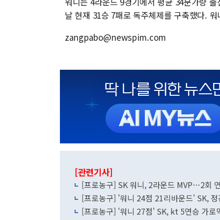
워니는 4라운드 9경기에서 평균 34분가량 출전해
날 현재 31승 7패로 독주체제를 구축했다. 워
zangpabo@newspim.com
[관련기사]
[프로농구] SK 워니, 2라운드 MVP…2회 
[프로농구] '워니 24점 21리바운드' SK,
[프로농구] '워니 27점' SK, kt 5연승 가