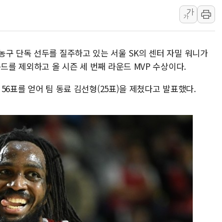
가
전국 그늘막 4만개 
가
"취약계층에 더 가
美·日 환율공조에 
농구 단독 선두를 질주하고 있는 서울 SK의 센터 자밀 워니가
구리값 사상 최고치
드를 제외하고 올 시즌 세 번째 라운드 MVP 수상이다.
에어프레미아, 호치민
국민통합위, 정치 
 56표를 얻어 팀 동료 김선형(25표)을 제쳤다고 발표했다.
티엠씨, 220억원 