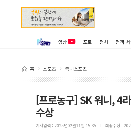
영상
포토
정치
정책·서
홈
스포츠
국내스포츠
[프로농구] SK 워니, 4
수상
기사입력 :
2025년02월11일 15:35
최종수정 :
20