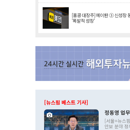
[홍콩 대장주] 메이퇀 ③ 신성장
'폭발적 성장'
[뉴스핌 베스트 기사]
정동영 업무
[서울=뉴스핌
안보 분야 정