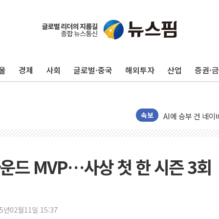
"최대 2시간 앞서 
유니슨 "국내생산
울
경제
사회
글로벌·중국
해외투자
산업
증권·
창호 교체하다 난간
장동혁 "규제와 대
[속보] 종합특검, 
AI에 승부 건 네
속보
日, 4~6월 105조
오렌지플래닛 창업
경찰, '300억대 
라운드 MVP…사상 첫 한 시즌 3회
장동혁 "집값 올려
[속보] '해병 순직
부동산정책 정상화
25년02월11일 15:37
경찰, '강북구 오피