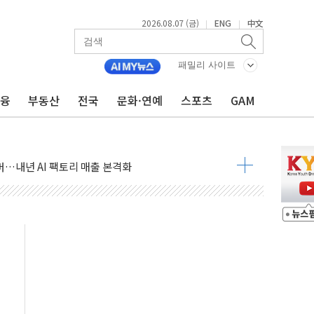
2026.08.07 (금)
ENG
中文
|
|
침수 예측"…건설연, AI 위험기상 기술 개발
패밀리 사이트
세액공제·인증제도 개선 수혜 기대"
금융
부동산
전국
문화·연예
스포츠
GAM
 무너져…대전서 50대 일용직 추락 사망
출 풀고 재개발·재건축 촉진하는 것이 부동산 정상화"
'尹 관저 이전 감사 무마' 유병호 감사위원 구속 기소
이버…내년 AI 팩토리 매출 본격화
원 환시 개입...4월 말 '56조원' 사상 최대
재단, 스타트업 지원 프로그램 성료
사기 혐의' 차가원 대표 구속 송치
놓고 국민만 잡아"
 책임' 임성근 전 사단장 항소심도 징역 3년 선고
 특별위원회 전체회의서 발언하는 장동혁 대표
스텔 살인' 50대 남성 구속 송치