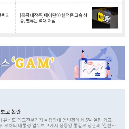
 동력의
[홍콩 대장주] 메이퇀② 실적은 고속 상
승, 밸류는 역대 저점
보고 논란
] 유신모 외교전문기자 = 청와대 영빈관에서 5일 열린 외교·
부 부처의 대통령 업무보고에서 정동영 통일부 장관의 '한반도