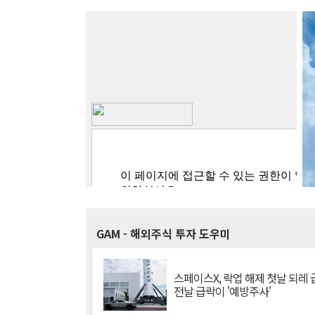
GAM
- 해외주식 투자 도우미
스페이스X, 락업 해제 첫날 되레 급
전날 급락이 '예방주사'