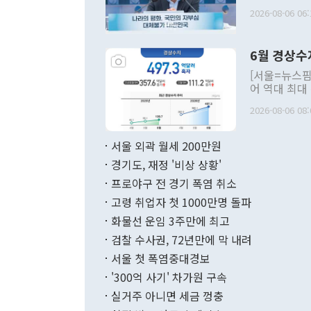
평화공존 발전
2026-08-06 06:
발언 중에는 
언한 것이 있
령은 공개적으
6월 경상수
주의적 희망에
관의 대북 정
[서울=뉴스핌
관 부처 장관
어 역대 최대
관의 무리한 
출 호조로 월
다. [정동영 통일부 장관이 지난달 23일 오후 서울 종로구 정부서울청사에
2026-08-06 08:
료=한국은행] 한국은행이 6일 발표한 '2026년 6월 국제수지(잠정)'에
서 취임 1주년 
면 지난 6월
부 장관 권한
1000만달러
서울 외곽 월세 200만원
발전 구상'을
이에 따라 올
적 갈등 해결
경기도, 재정 '비상 상황'
했다. 경상수
결과 혐오의 
9000만달러
프로야구 전 경기 폭염 취소
년간의 CVI
지 기준 상품
고령 취업자 첫 1000만명 돌파
무너졌다고도 
며 월간 기준
현실을 바꾸는
달러로 38.
화물선 운임 3주만에 최고
를 평화 체제
196.9% 급
검찰 수사권, 72년만에 막 내려
함께 4자 대
수출은 160
지만 이 대통
서울 첫 폭염중대경보
(18.6%) 
화공존 정책이
했다. 통관 기
'300억 사기' 차가원 구속
다"고 지적했
(16.4%)
투리가 잡혀 
실거주 아니면 세금 껑충
월(-10억9
쁜 상황이 초