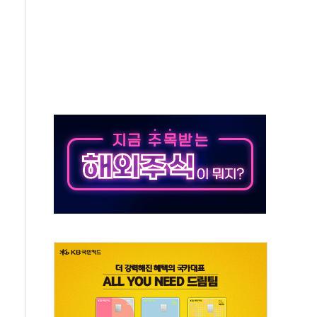
육박 7년 새 7배 늘었다...폭염 대책비는 8.6배 증가
혹한 여름"…구윤철, 쪽방촌 폭염 대응상황 점검
유럽 패싱… '유로화 팔아 엔화 부양' 사후 통보만
…'닥터 코퍼'가 말하는 경기 신호가 달라졌다
 노선 재개...3년 2개월 만
다양성 제고 특별 위원회 위촉장 수여식 및 1차 회의
규모 美 전력 케이블 수주