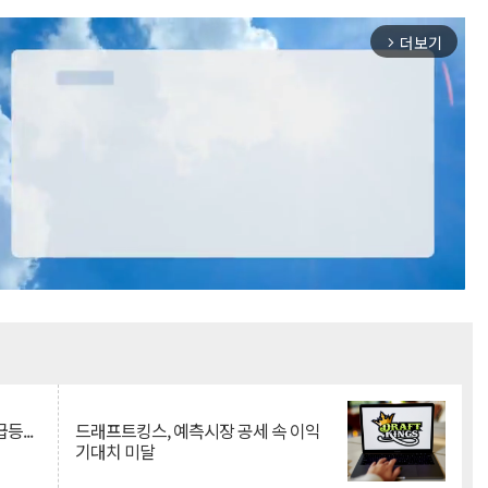
더보기
arrow_forward_ios
Mute
등...
드래프트킹스, 예측시장 공세 속 이익
기대치 미달