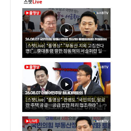
스팟
Live
[스팟Live] *풀영상* "부동산 지옥 고집한다
면!"...李대통령 향한 장동혁의 서슬퍼런 일갈
| 26.08.07 국민의힘 부동산정책 정상화 특별
위원회 전체회의
[스팟Live] *풀영상* 한병도 “국민의힘, 말로
만 주택 공급…공급 법안 처리 협조하라”｜
26.08.07 더불어민주당 원내대책회의