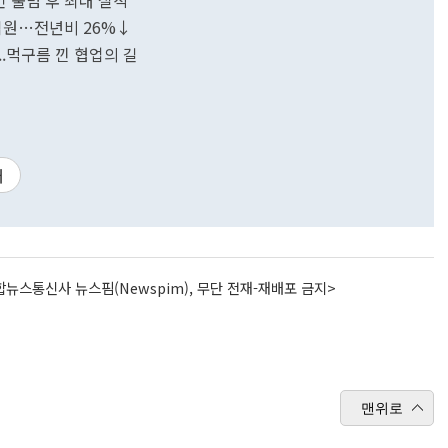
 출범 후 최대 실적
억원…전년비 26%↓
...먹구름 낀 협업의 길
대
뉴스통신사 뉴스핌(Newspim), 무단 전재-재배포 금지>
맨위로