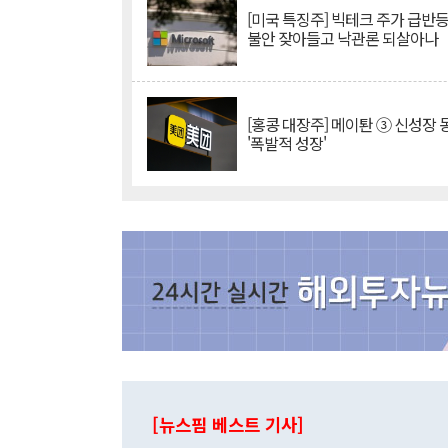
[미국 특징주] 빅테크 주가 급반등..
불안 잦아들고 낙관론 되살아나
[홍콩 대장주] 메이퇀 ③ 신성장
'폭발적 성장'
[뉴스핌 베스트 기사]