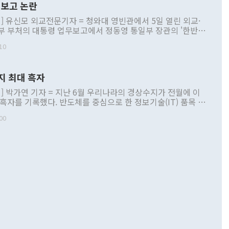
보고 논란
] 유신모 외교전문기자 = 청와대 영빈관에서 5일 열린 외교·
부 부처의 대통령 업무보고에서 정동영 통일부 장관의 '한반도
 구상'과 업무보고 발언이 논란을 빚고 있다. 이날 정 장관의
10
정부 내 조율을 거치지 않은 사안을 정책으로 추진하겠다고 공
는가 하면 사실 관계에 맞지 않은 설명도 있었다. 이재명 대통
로 신중을 기해 달라고 경고했고, 조현 외교부 장관은 '이상
지 최대 흑자
 근거한 비현실적 구상'이라는 비판을 내놨다. 그동안 정 장
책 관련 발언이 물의를 빚은 적은 여러 번 있지만 대통령과 유
] 박가연 기자 = 지난 6월 우리나라의 경상수지가 전월에 이
이 공개적으로 부정적 입장을 표명한 것은 이례적이다. 정 장
 흑자를 기록했다. 반도체를 중심으로 한 정보기술(IT) 품목 수
대북 접근법과 월권을 제어해야 한다는 목소리도 높아지고 있
간 상품수출이 처음으로 1000억달러를 넘어선 영향이다. [자
00
 따르
기자간담회를 하고 있다. [사진=통일부] 2026.07.23 ◆통일
 경상수지는 497억3000만달러 흑자로 집계됐다. 전월(386억
 넘어선 주장 정 장관은 이날 업무보고에서 '한반도 평화공존
)에 이어 두 달 연속 월간 기준 역대 최대 기록을 갈아치웠다.
 설명하면서 이재명 정부 2년차 핵심 과제로 상호 존중·평화
해 상반기 누적 경상수지 흑자는 1910억1000만달러를 기록
·핵 없는 한반도 등 3대 기본 방향을 제시했다. 정 장관은 "대
지 흑자를 견인한 것은 상품수지다. 6월 상품수지는 478억
언어는 멈춰야 한다"면서 주적 용어 대체를 주장했다. 지난 25
 흑자를 기록하며 전월에 이어 역대 최대를 다시 썼다. 국제수
D(완전하고 검증가능하며 되돌릴 수 없는 비핵화) 구도는 이미
수출은 1123억7000만달러로 전년 동월 대비 84.5% 증가하
했다. 또 "현 시점에서 흘러간 선(先)비핵화만 되뇌는 것은
 처음으로 1000억달러를 넘어섰다. 상품수입은 644억8000만
 데 힘이 되지 않는다"고 주장했다. 정 장관은 또 "정전 체제
6% 늘었다. 통관 기준으로는 반도체 수출이 전년 동월 대비
로 바꾸는 논의에 착수하겠다"면서 "북·미 정상회담 견인과
증했고 컴퓨터·주변기기(SSD)는 282.7% 증가했다. IT 품목
화의 동력을 확보하기 위해 최선을 다할 것"이라고 말했다. 하
.4% 늘었으며 비IT 품목도 ▲석유제품(47.5%) ▲화공품
령은 정 장관의 구상에 대부분 제동을 걸었다. 이 대통령은 "평
▲철강제품(17.9%) ▲승용차(6.1%) 등을 중심으로 18.6% 증가