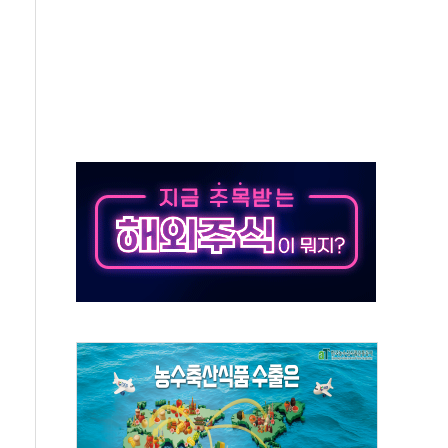
발표...정청래 47.82% 김민석 46.35% 송영길 5.83%
발표...김민석 50.30% 정청래 41.94% 송영길 7.76%
객 400명 맞이…"마음 잇는 시간 되길"
 지급 확정되나…재상고 앞두고 막판 셈법
'행복상자' 전달
극기 거꾸로' 논란…이틀만에 철거
 예술·체육요원 최대 33% 감축
 역대 최대폭 감소한 9.4%↓…유통업계 양극화 심화
 특사'로 콜롬비아 대통령 취임식 참석
시간당 30mm 강한 비...호우 피해 없어