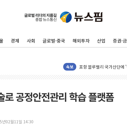
울
경제
사회
글로벌·중국
해외투자
산업
증권·
125mm 폭우 쏟아진 울진..
평택 진위면 공장서 질식사
포항 블루밸리 국가산단에 '
속보
상주 낙동강 선착장 하류서 50
[종합] 김민석, 정청래에 누적 1
민주당 경북도당위원장에 오중
기술로 공정안전관리 학습 플랫폼
인천서 말다툼 중 어머니 살
김민석, 강원·대구·경북 경선서
[속보] 민주, 강원·대구·경북 
25년02월11일 14:30
[속보] 민주, 경북 경선 결과 