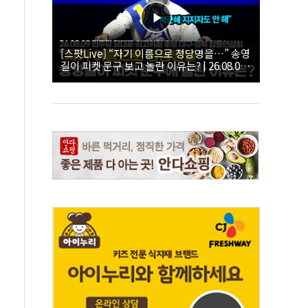
[스팟Live] “자기 이름으로 정당명을…” 송영
길이 피켓 문구 보고 놀란 이유는? | 26.08.09
더불어민주당 당대표·최고위원 후보 대구·경
북 합동연설회