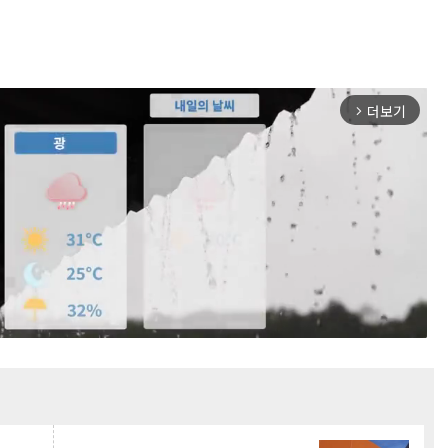
더보기
arrow_forward_ios
Mute