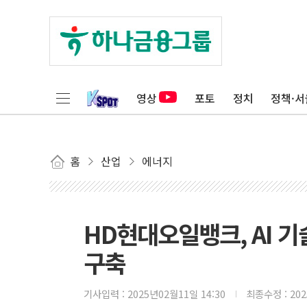
영상
포토
정치
정책·서
홈
산업
에너지
HD현대오일뱅크, AI 
구축
기사입력 :
2025년02월11일 14:30
최종수정 :
20