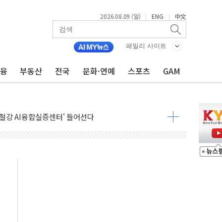
2026.08.09 (일)
ENG
中文
|
|
패밀리 사이트
금융
부동산
전국
문화·연예
스포츠
GAM
.'두천~하당'·'올미골교' 차량 통행 선제 제한
고 발생…작업자 1명 숨져
철강 AI융합실증센터' 들어선다
대 숨진 채 발견...경찰, 조사 중
.48%p 차 선두 유지...金 46.01% vs 鄭 44.53%
기 당선...합산득표율 68.63%
해 10대 구속…범행 후 반려견도 죽여
 정청래에 승리…金 48.54% vs 鄭 44.40%
경선 결과...김민석 48.54% 정청래 44.40%
발표...김민석 47.37% 정청래 45.71% 송영길 6.92%