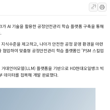
가
[속보] 민주, 대구 경선 결과 
가
[속보] 민주, 강원 경선 결과 
정재헌 CEO, SKT 장기고
크가 AI 기술을 활용한 공정안전관리 학습 플랫폼 구축을 통해
최태원, 노소영에 9440억
.
하나금융, 명동 소상공인에 
인천시 광복절 현수막 '태
지식수준을 제고하고, 나아가 안전한 공정 운영 환경을 마련
 협업하여 맞춤형 공정안전관리 학습 플랫폼인 'PSM 스킬업
병무청, 보충역 전면 손질…
홈플러스發 대형마트 판매,
윤준병·이해민 의원, '정부
AI 거대언어모델(LLM) 플랫폼을 기반으로 HD현대오일뱅크 빅
'호우·산사태 주의보' 울진 
부 데이터를 접목해 개발 완료했다.