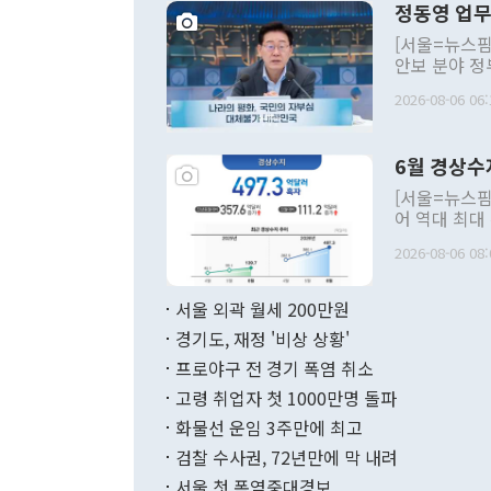
정동영 업무
[서울=뉴스핌
안보 분야 정
평화공존 발전
2026-08-06 06:
발언 중에는 
언한 것이 있
령은 공개적으
6월 경상수
주의적 희망에
관의 대북 정
[서울=뉴스핌
관 부처 장관
어 역대 최대
관의 무리한 
출 호조로 월
다. [정동영 통일부 장관이 지난달 23일 오후 서울 종로구 정부서울청사에
2026-08-06 08:
료=한국은행] 한국은행이 6일 발표한 '2026년 6월 국제수지(잠정)'에
서 취임 1주년 
면 지난 6월
부 장관 권한
1000만달러
서울 외곽 월세 200만원
발전 구상'을
이에 따라 올
적 갈등 해결
경기도, 재정 '비상 상황'
했다. 경상수
결과 혐오의 
9000만달러
프로야구 전 경기 폭염 취소
년간의 CVI
지 기준 상품
고령 취업자 첫 1000만명 돌파
무너졌다고도 
며 월간 기준
현실을 바꾸는
달러로 38.
화물선 운임 3주만에 최고
를 평화 체제
196.9% 급
검찰 수사권, 72년만에 막 내려
함께 4자 대
수출은 160
지만 이 대통
서울 첫 폭염중대경보
(18.6%) 