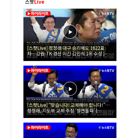
스팟
Live
[스팟Live] 정청래 대구 승리에도 1622표
차…강원·TK 경선 이긴 김민석 1위 수성 |
26.08.09 더불어민주당 당대표·최고위원 후
보 대구·경북 합동연설회
[스팟Live] “맞습니다! 교체해야 합니다!”…
정청래, 지도부 교체 주장 ‘정면돌파’ |
26.08.09 더불어민주당 당대표·최고위원 후
보 대구·경북 합동연설회