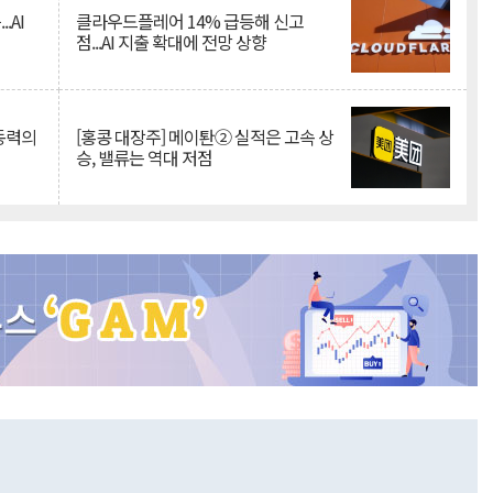
.AI
클라우드플레어 14% 급등해 신고
점...AI 지출 확대에 전망 상향
 동력의
[홍콩 대장주] 메이퇀② 실적은 고속 상
승, 밸류는 역대 저점