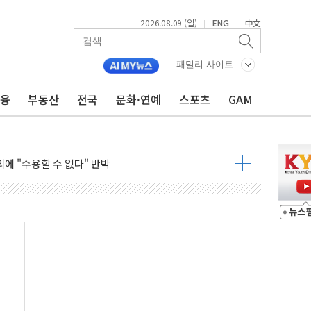
영하 30도 극저온 난방기술 개발한다
2026.08.09 (일)
ENG
中文
|
|
총리비서실
 모집…지역 크리에이터 확대
패밀리 사이트
 이상무"…김회천 사장, 원전 현장점검
금융
부동산
전국
문화·연예
스포츠
GAM
독 강화' 2개 법 대표 발의
 페널티 만든 건 이 정권…신생아 특례 대출까지 줄여"
의에 "수용할 수 없다" 반박
 결혼까지 정쟁 소재 삼아…청년 삶 가로막는 걸림돌"
 사망자 2명…올해 하루 환자 최다
사)씨 모친상
난간 붕괴…인명피해 없어
 신종 보이스피싱 기승…금감원 소비자경보
주역 찾는다...중기부, 장관 표창 후보자 모집
 아우른 통합노조 설립 추진
정전 잇따라…주민 대피·폭염 속 불편