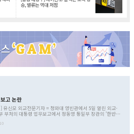
승, 밸류는 역대 저점
보고 논란
] 유신모 외교전문기자 = 청와대 영빈관에서 5일 열린 외교·
부 부처의 대통령 업무보고에서 정동영 통일부 장관의 '한반도
 구상'과 업무보고 발언이 논란을 빚고 있다. 이날 정 장관의
10
정부 내 조율을 거치지 않은 사안을 정책으로 추진하겠다고 공
는가 하면 사실 관계에 맞지 않은 설명도 있었다. 이재명 대통