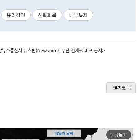
윤리경영
신뢰회복
내부통제
뉴스통신사 뉴스핌(Newspim), 무단 전재-재배포 금지>
맨위로
더보기
arrow_forward_ios