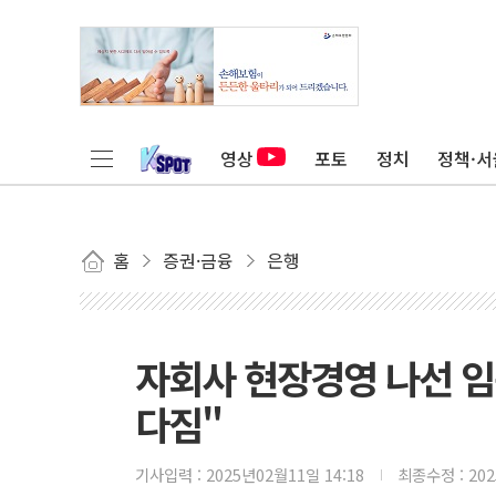
영상
포토
정치
정책·서
홈
증권·금융
은행
자회사 현장경영 나선 임
다짐"
기사입력 :
2025년02월11일 14:18
최종수정 :
20