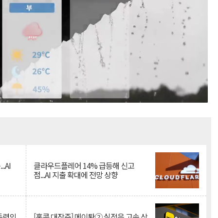
Mute
.AI
클라우드플레어 14% 급등해 신고
점...AI 지출 확대에 전망 상향
 동력의
[홍콩 대장주] 메이퇀② 실적은 고속 상