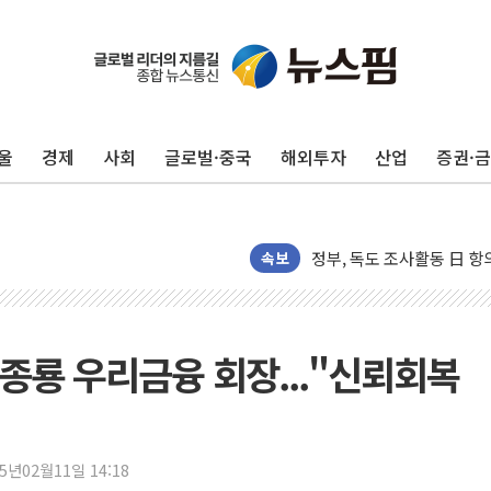
삼성전자, 美국립연구소와 
[인사] 국무조정실·국무
롯데백화점, 앰배서더 2기
한수원 "폭염 속 전력수급
울
경제
사회
글로벌·중국
해외투자
산업
증권·
박형수 의원 '선관위 견제·감
장동혁, 李 대통령에 "결혼
정부, 독도 조사활동 日 항
김성회, 국민의힘에 "청년
속보
서울 38도 폭염에 온열질환
[부고] 이승영(한림제약 이
전남광주 남구 한 아파트 
종룡 우리금융 회장..."신뢰회복
'상품권 사면 대출 가능'
지역 일자리·생활인구 늘린 
SK하이닉스, 생산·사무직
25년02월11일 14:18
주말 대전 아파트서 화재·