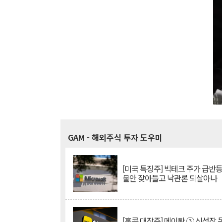
GAM
- 해외주식 투자 도우미
[미국 특징주] 빅테크 주가 급반등..
불안 잦아들고 낙관론 되살아나
[홍콩 대장주] 메이퇀 ③ 신성장