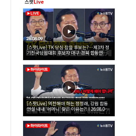
스팟
Live
[스팟Live] TK 당심 잡을 후보는?…제3차 정
기전국당원대회 후보자 대구·경북 합동연설
회 생중계 | 26.08.09
[스팟Live] 역전해야 하는 정청래, 강원 합동
연설 내내 ‘어머니’ 찾은 이유는?! | 26.08.09
더불어민주당 당대표·최고위원 후보 강원 합
동연설회