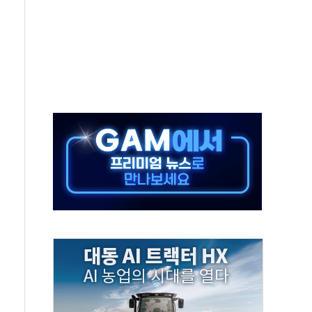
 키운다…대기업 노하우로 창업 생태계 조성
 사망사고 '중부발전 무죄'…"도급인 아닌 발주자"
사고 44차례…보험금 2억원 챙긴 30대 송치