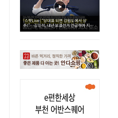
[스팟Live] “당대표 되면 강원도에서 상
주!”…김민석, 내년 보궐선거 언급하며 지지
호소 | 26.08.09 더불어민주당 당대표·최고위
원 후보 강원 합동연설회