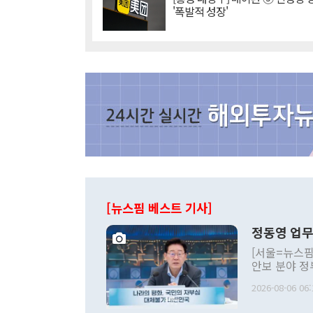
'폭발적 성장'
[뉴스핌 베스트 기사]
정동영 업무
[서울=뉴스핌
안보 분야 정
평화공존 발전
2026-08-06 06:
발언 중에는 
언한 것이 있