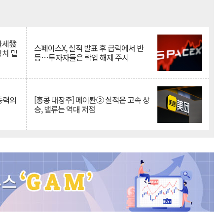
Mute
·관세發
스페이스X, 실적 발표 후 급락에서 반
상치 밑
등…투자자들은 락업 해제 주시
 동력의
[홍콩 대장주] 메이퇀② 실적은 고속 상
승, 밸류는 역대 저점