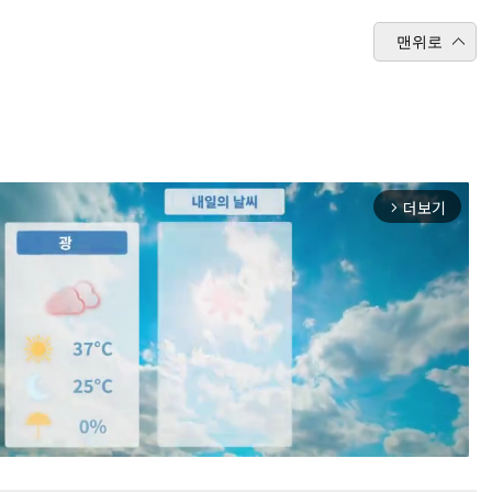
맨위로
더보기
arrow_forward_ios