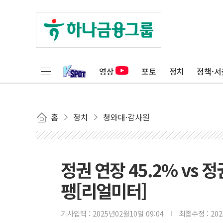
영상
포토
정치
정책·서
홈
정치
청와대·감사원
정권 연장 45.2% vs 
팽[리얼미터]
기사입력 :
2025년02월10일 09:04
최종수정 :
20