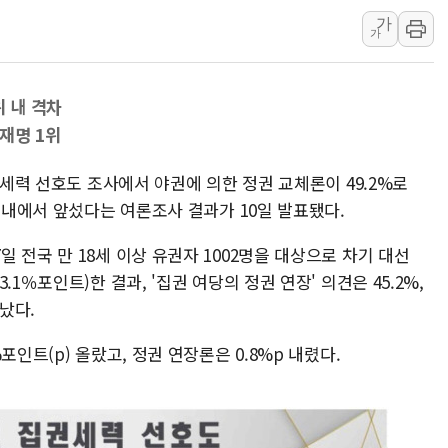
가
'월가의 황제' 다이먼 "금융시장 레
가
양주 섬유염색공장서 화재 1명 중상…
김정관 산업부 장관 "주 52시간 손봐
위 내 격차
해군 1함대 창설 80주년…지역과 함께
재명 1위
[3보] 북, 원산서 동해로 단거리 탄도
우크라 드론 전술, 중남미 콜롬비아에
 세력 선호도 조사에서 야권에 의한 정권 교체론이 49.2%로
동해해경, 독도 해상서 부유물 감긴 
위 내에서 앞섰다는 여론조사 결과가 10일 발표됐다.
주한미군 "오산기지 누출, 백린 아닌 
 전국 만 18세 이상 유권자 1002명을 대상으로 차기 대선
구미 폐염산처리업체서 불 2시간30여
1％포인트)한 결과, '집권 여당의 정권 연장' 의견은 45.2%,
났다.
포인트(p) 올랐고, 정권 연장론은 0.8%p 내렸다.