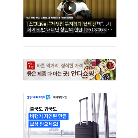
[스팟Live] "전셋집 구하려다 월세 선택"...사
회에 첫발 내디딘 청년의 한탄 | 26.08.06 서울
시 부동산 대토론회