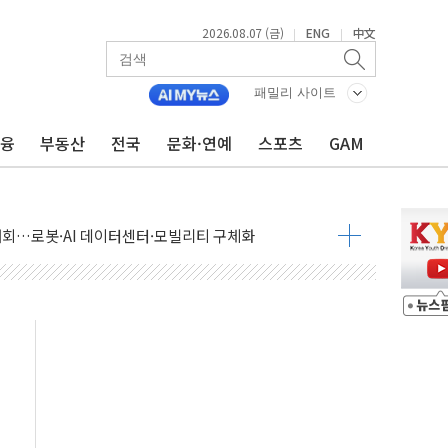
2026.08.07 (금)
ENG
中文
|
|
패밀리 사이트
금융
부동산
전국
문화·연예
스포츠
GAM
 상승… "2분기 기업 순이익 21% 증가" 전망
 나토 회원국 공격 검토… 거짓 깃발 작전"
재회…로봇·AI 데이터센터·모빌리티 구체화
·아이온큐·도어대시↑ VS 샌디스크·피그마·앱러빈↓
 반대…상법·자본시장법 개정 논의"
 차익실현 속 혼조세...웨스턴디지털·샌디스크↓
에 긴급 안보 점검회의
호르무즈 재개방 기대에 강세
조까지, 상승...호실적 보고 기업 상승세 뚜렷
인 '사파리' 공격… 시민들 공포감 극대화 전략
' 임시 주총 기대감에 홀로 상한가…마진 잔액은 사상 최고