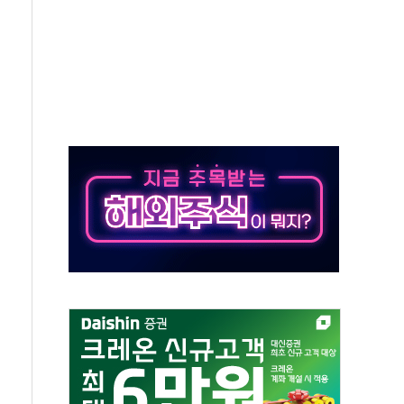
버리지 위험수위…숨은 차입이 더 큰 변수"
대응 1단계 진압 중
야, 경쟁상대 中과 비교해야"
하는 '선봉'의 대민 봉사
미사일 1발 발사… 올해 10번째·42일 만 도발
 새 안보 위기… 반군·마약카르텔이 습득해 전투 활용
어선 구조
무해한 표면 부식 물질"
분만에 진화...외국인 노동자 숨져