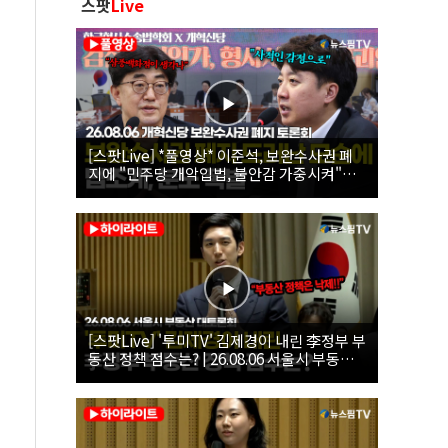
스팟
Live
[스팟Live] *풀영상* 이준석, 보완수사권 폐
지에 "민주당 개악입법, 불안감 가중시켜"｜
26.08.06 개혁신당 보완수사권 폐지 토론회
[스팟Live] '투미TV' 김제경이 내린 李정부 부
동산 정책 점수는? | 26.08.06 서울시 부동산
대토론회