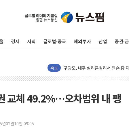
울
경제
사회
글로벌·중국
해외투자
산업
증권·
유럽증시, 견조한 실적 소화하며 대부분
리투아니아 국방 "러, 우크라 드론으로
구광모, 내주 실리콘밸리서 젠슨 황 
뉴욕증시 개장 전 특징주...모더나
속보
김정관 장관 "영업이익 N% 성과급
뉴욕증시 프리뷰, 미 주가선물 AI주
청와대, 북한 단거리 탄도미사일 발사
정권 교체 49.2%…오차범위 내 팽
금값 7주 만에 최고…美 고용 둔화·
[인도증시] 중동 긴장 완화에 실적 호
러, 1인칭시점 드론으로 우크라 민간
25년02월10일 09:05
[베트남 증시] 지수 하락 속 'DGC