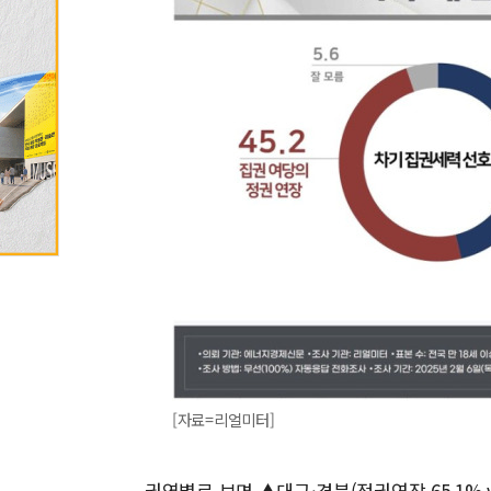
[자료=리얼미터]
권역별로 보면 ▲대구·경북(정권연장 65.1% vs 