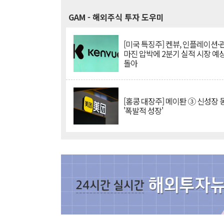
GAM
- 해외주식 투자 도우미
[미국 특징주] 켄뷰, 인플레이션
마진 압박에 2분기 실적 시장 예
돌아
[홍콩 대장주] 메이퇀 ③ 신성장
'폭발적 성장'