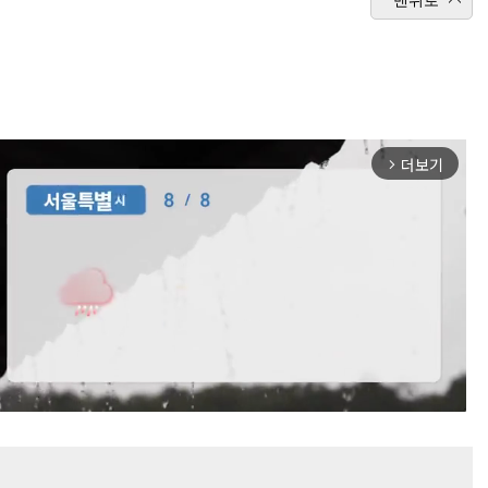
더보기
arrow_forward_ios