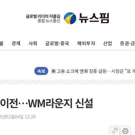
미 연준 매파 기세 꺾이나…고용 감소에 9월 
[종합] 이슬람 수니파 3국, '공동방위협정' 
트럼프, 백신·자폐증 행정명령 검토…"이르면
울
경제
사회
글로벌·중국
해외투자
산업
증권·
美 항소법원, 백악관 무도회장 공사 중단 명
이란 핵심 원유 수출항 '하르그섬', 최근 1주일
美 고용 쇼크에 엔화 장중 급등…시장은 "또 
속보
[AI MY 뉴스] 뉴욕 반도체주 프리뷰...美 고
뉴욕증시 프리뷰, 美 고용 쇼크에 금리 인상 
[종합] 美 7월 고용 2만3000명 감소 '쇼크'
 이전…WM라운지 신설
[사진] 이슬람 수니파 3개국, 공동방위협정 
뉴욕증시 개장 전 특징주...아틀라시안·클
25년02월04일 12:29
보훈부, 미 DPAA와 MOU… "6·25 미군 실
트럼프 "금리 내려야"…파월 때와 달리 워시엔
가
가