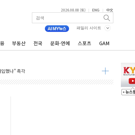
2026.08.08 (토)
ENG
中文
|
|
동결 전망 우세
체결… 이스라엘·이란 위협에 맞설 자체 억지력 강화
패밀리 사이트
 다음 주"
금융
부동산
전국
문화·연예
스포츠
GAM
령…트럼프 제동
 이상 '올스톱'… 美 해상봉쇄 영향
개입했나" 촉각
용 쇼크에 반도체주 '활짝'
우려 후퇴…나스닥 선물 1%대 상승
…9월 금리 인상 기대 후퇴
체결
라우드플레어·태양광주↑ VS 트레이드데스크·웬디스↓
종자 7359명 끝까지 찾겠다"
 톤 낮춰