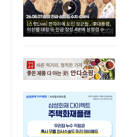
[스팟Live] 한자리에 모인 장군들...李대통령,
이상렬 대장 등 진급 장성 4명에 삼정검 수치
직접 수여｜26.08.07 장성 진급·삼정검 수치
수여식