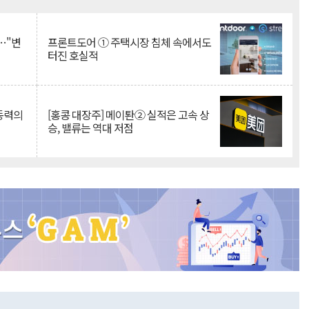
Mute
…"변
프론트도어 ① 주택시장 침체 속에서도
터진 호실적
 동력의
[홍콩 대장주] 메이퇀② 실적은 고속 상
승, 밸류는 역대 저점