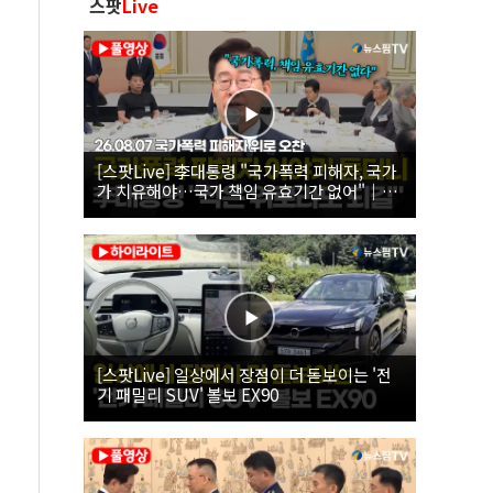
스팟
Live
[스팟Live] 李대통령 "국가폭력 피해자, 국가
가 치유해야…국가 책임 유효기간 없어"｜
26.08.07 국가폭력 피해자 위로 오찬
[스팟Live] 일상에서 장점이 더 돋보이는 '전
기 패밀리 SUV' 볼보 EX90