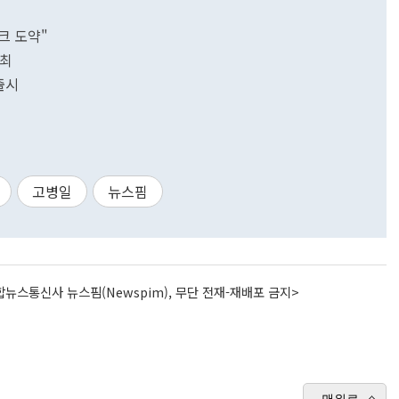
크 도약"
개최
 출시
고병일
뉴스핌
뉴스통신사 뉴스핌(Newspim), 무단 전재-재배포 금지>
맨위로