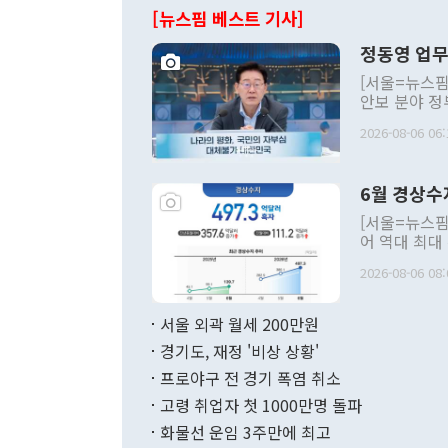
[뉴스핌 베스트 기사]
정동영 업무
[서울=뉴스핌
안보 분야 정
평화공존 발전
2026-08-06 06:
발언 중에는 
언한 것이 있
령은 공개적으
6월 경상수
주의적 희망에
관의 대북 정
[서울=뉴스핌
관 부처 장관
어 역대 최대
관의 무리한 
출 호조로 월
다. [정동영 통일부 장관이 지난달 23일 오후 서울 종로구 정부서울청사에
2026-08-06 08:
료=한국은행] 한국은행이 6일 발표한 '2026년 6월 국제수지(잠정)'에
서 취임 1주년 
면 지난 6월
부 장관 권한
1000만달러
서울 외곽 월세 200만원
발전 구상'을
이에 따라 올
적 갈등 해결
경기도, 재정 '비상 상황'
했다. 경상수
결과 혐오의 
9000만달러
프로야구 전 경기 폭염 취소
년간의 CVI
지 기준 상품
고령 취업자 첫 1000만명 돌파
무너졌다고도 
며 월간 기준
현실을 바꾸는
달러로 38.
화물선 운임 3주만에 최고
를 평화 체제