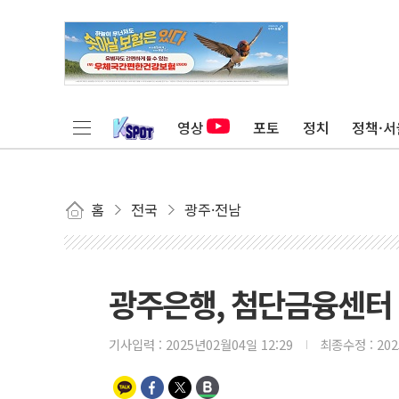
영상
포토
정치
정책·서
홈
전국
광주·전남
광주은행, 첨단금융센터
기사입력 :
2025년02월04일 12:29
최종수정 :
20