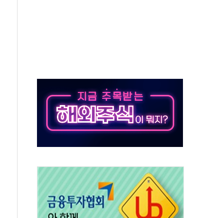
항시 '시끌'
름…수도권 집중 완화 전환점"
 주재… "전폭적 공급 확대·속도전 총력"
…美 태양광주 급등
해도 놀랍지 않아"
태양광 착공…여의도 1.6배 규모