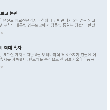
보고 논란
] 유신모 외교전문기자 = 청와대 영빈관에서 5일 열린 외교·
부 부처의 대통령 업무보고에서 정동영 통일부 장관의 '한반도
 구상'과 업무보고 발언이 논란을 빚고 있다. 이날 정 장관의
10
정부 내 조율을 거치지 않은 사안을 정책으로 추진하겠다고 공
는가 하면 사실 관계에 맞지 않은 설명도 있었다. 이재명 대통
로 신중을 기해 달라고 경고했고, 조현 외교부 장관은 '이상
지 최대 흑자
 근거한 비현실적 구상'이라는 비판을 내놨다. 그동안 정 장
책 관련 발언이 물의를 빚은 적은 여러 번 있지만 대통령과 유
] 박가연 기자 = 지난 6월 우리나라의 경상수지가 전월에 이
이 공개적으로 부정적 입장을 표명한 것은 이례적이다. 정 장
 흑자를 기록했다. 반도체를 중심으로 한 정보기술(IT) 품목 수
대북 접근법과 월권을 제어해야 한다는 목소리도 높아지고 있
간 상품수출이 처음으로 1000억달러를 넘어선 영향이다. [자
00
 따르
기자간담회를 하고 있다. [사진=통일부] 2026.07.23 ◆통일
 경상수지는 497억3000만달러 흑자로 집계됐다. 전월(386억
 넘어선 주장 정 장관은 이날 업무보고에서 '한반도 평화공존
)에 이어 두 달 연속 월간 기준 역대 최대 기록을 갈아치웠다.
 설명하면서 이재명 정부 2년차 핵심 과제로 상호 존중·평화
해 상반기 누적 경상수지 흑자는 1910억1000만달러를 기록
·핵 없는 한반도 등 3대 기본 방향을 제시했다. 정 장관은 "대
지 흑자를 견인한 것은 상품수지다. 6월 상품수지는 478억
언어는 멈춰야 한다"면서 주적 용어 대체를 주장했다. 지난 25
 흑자를 기록하며 전월에 이어 역대 최대를 다시 썼다. 국제수
D(완전하고 검증가능하며 되돌릴 수 없는 비핵화) 구도는 이미
수출은 1123억7000만달러로 전년 동월 대비 84.5% 증가하
했다. 또 "현 시점에서 흘러간 선(先)비핵화만 되뇌는 것은
 처음으로 1000억달러를 넘어섰다. 상품수입은 644억8000만
 데 힘이 되지 않는다"고 주장했다. 정 장관은 또 "정전 체제
6% 늘었다. 통관 기준으로는 반도체 수출이 전년 동월 대비
로 바꾸는 논의에 착수하겠다"면서 "북·미 정상회담 견인과