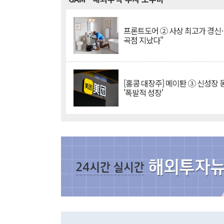
프론트도어 ② 사상 최고가 경신
곡점 지났다"
[홍콩 대장주] 메이퇀 ③ 신성장
'폭발적 성장'