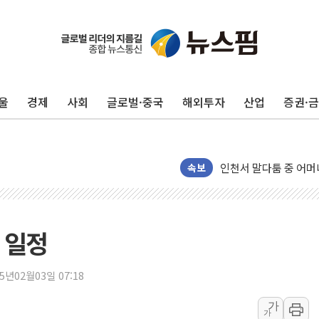
서울 중랑구 주택가서 
李대통령 "결혼 때문에 
울
경제
사회
글로벌·중국
해외투자
산업
증권·
여수 오동도 인근 해상
추미애, '위안부' 피해
인천 선재도 갯벌서 해루
인천서 말다툼 중 어머니
속보
'화합' 꺼낸 김민석에
李대통령, ISA 개편 
동해중부 전 해상 풍랑
 일정
연일 폭염에 온열질환 
中 전방위 아파트 부양
25년02월03일 07:18
인제 용대리 계곡서 수
가
가
동해시, 11~14일 '