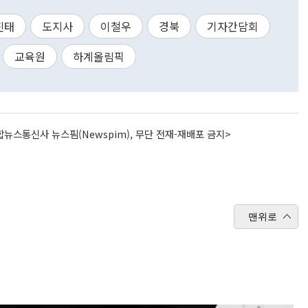
진태
도지사
이철우
경북
기자간담회
교육원
하계올림픽
뉴스통신사 뉴스핌(Newspim), 무단 전재-재배포 금지>
맨위로