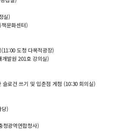
정실)
세종책문화센터)
(11:00 도청 다목적광장)
재개발원 201호 강의실)
 슬로건 쓰기 및 입춘점 게첨 (10:30 회의실)
마당)
0 충청광역연합청사)