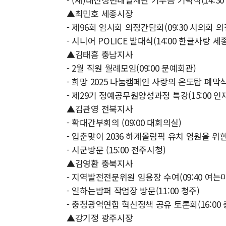
▲최민호 세종시장
- 제96회 임시회 의정간담회(09:30 시의회 의
- 시니어 POLICE 발대식(14:00 한글사랑 
▲김태흠 충남지사
- 2월 직원 월례모임(09:00 문예회관)
- 희망 2025 나눔캠페인 사랑의 온도탑 폐막식
- 제29기 정예공무원양성과정 특강(15:00 인
▲김관영 전북지사
- 확대간부회의 (09:00 대회의실)
- 입춘맞이 2036 하계올림픽 유치 염원을 위한
- 시군방문 (15:00 전주시청)
▲김영환 충북지사
- 지역발전전문위원 임용장 수여(09:40 여는
- 일하는밥퍼 작업장 방문(11:00 청주)
- 충청광역연합 혁신정책 공유 토론회(16:0
▲강기정 광주시장