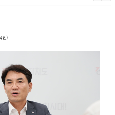
강원 중·남부 동해안 
청양 밭에서 일하던 9
폭염에 車 운전면허 기
李대통령, 'ISA·주가
육원)
'호우 특보' 경북 울진 
주말 무더위·열대야 
오세훈 "용산공원 주택