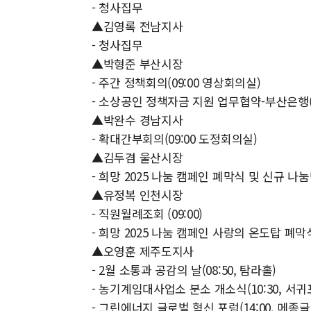
- 청사집무
▲김영록 전남지사
- 청사집무
▲박형준 부산시장
- 주간 정책회의(09:00 영상회의실)
- 소상공인 정책자금 지원 업무협약-부산은행(
▲박완수 경남지사
- 확대간부회의(09:00 도정회의실)
▲김두겸 울산시장
- 희망 2025 나눔 캠페인 폐막식 및 신규 
▲유정복 인천시장
- 직원월례조회 (09:00)
- 희망 2025 나눔 캠페인 사랑의 온도탑 폐막식(
▲오영훈 제주도지사
- 2월 소통과 공감의 날(08:50, 탐라홀)
- 농기계임대사업소 분소 개소식(10:30, 서
- 그린에너지 글로벌 혁신 포럼(14:00, 메종