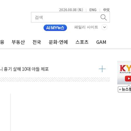
2026.08.08 (토)
ENG
中文
|
|
흉기 난동…60대 남성 2명 숨져
패밀리 사이트
손해 보는 일 없게"…'결혼 페널티' 22개 과제 손본다
금융
부동산
전국
문화·연예
스포츠
GAM
서 모터보트 전복…1명 사망·1명 실종
자 기림의 날 참석..."국제적 시민 연대로 목소리 내야"
질 중 실종 60대 나흘만에 숨진 채 발견
 흉기 살해 10대 아들 체포
 '뻔뻔' 받아친 정청래…제주 연설서 신경전 고조
재검토 지시…與 "적극 환영"·野 "졸속 국정"
주의보…10일까지 최대 3.5m 높은 물결
사망 23명…정부, 비상대응기구 가동
, 수도 베이징도 부동산 규제 철폐
위 상승으로 피서객 7명 고립…전원 구조
별똥별 멍' 운영…페르세우스 유성우 관측