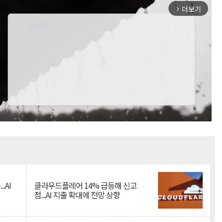
더보기
arrow_forward_ios
Mute
.AI
클라우드플레어 14% 급등해 신고
점...AI 지출 확대에 전망 상향