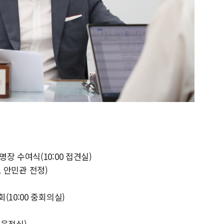
]
장 수여식(10:00 접견실)
, 안민관 전정)
10:00 중회의실)
 응접실)