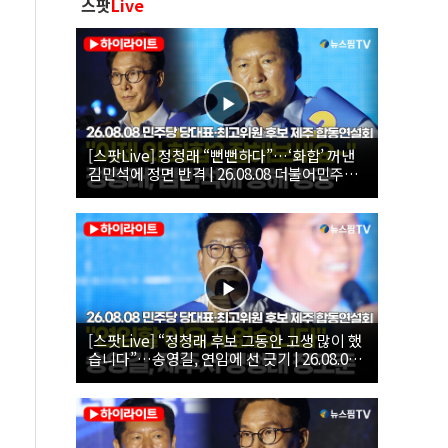
스팟
Live
[스팟Live] 정청래 “뻔뻔하다”…‘화합’ 꺼낸
김민석에 정면 반격 | 26.08.08 더불어민주당
당대표·최고위원 후보 제주 합동연설회
[스팟Live] “정청래 후보 그동안 고생 많이 했
습니다”…송영길, 연임에 선 긋기 | 26.08.08
더불어민주당 당대표·최고위원 후보 제주 합
동연설회