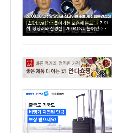
[스팟Live] “당 돌아가는 모습에 분노”…김민
석, 정청래와 신경전 | 26.08.08 더불어민주당
당대표·최고위원 후보 제주 합동연설회