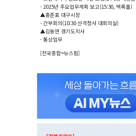
- 2025년 주요업무계획 보고(15:30, 백록홀)
▲홍준표 대구시장
- 간부회의(10:30 산격청사 대회의실)
▲김동연 경기도지사
- 통상업무
[전국종합=뉴스핌]