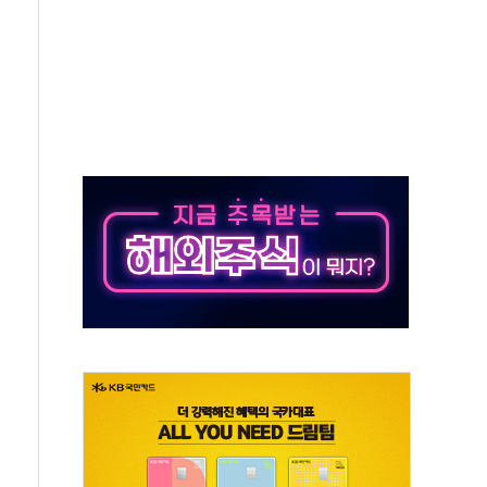
시간당 50mm 이상 폭우…호우경보 발효
0대 숨져…온열질환 여부 조사
능시험 오전 집중 편성…체감온도 38도 넘으면 중단
누르기 방지법' 전면 재검토 지시
시간당 20~30mm 강한 비...가뭄 해소될 듯
지속…내륙 곳곳 소나기
 검토, 민주당 스스로 원칙 뒤집는 것"