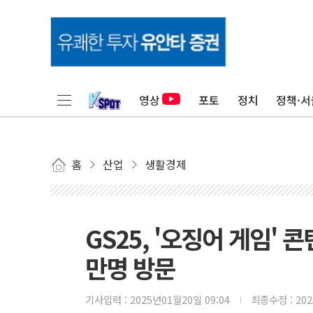
영상
포토
정치
정책·서
홈
산업
생활경제
GS25, '오징어 게임' 
만명 방문
기사입력 :
2025년01월20일 09:04
최종수정 :
20