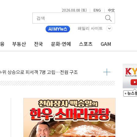
2026.08.08 (토)
ENG
中文
|
|
에 '뻔뻔' 받아친 정청래…제주 연설서 신경전 고조
패밀리 사이트
 재검토 지시…與 "적극 환영"·野 "졸속 국정"
금융
부동산
전국
문화·연예
스포츠
GAM
랑주의보…10일까지 최대 3.5m 높은 물결
 사망 23명…정부, 비상대응기구 가동
양, 수도 베이징도 부동산 규제 철폐
수위 상승으로 피서객 7명 고립…전원 구조
'별똥별 멍' 운영…페르세우스 유성우 관측
 시간당 50mm 이상 폭우…호우경보 발효
90대 숨져…온열질환 여부 조사
기능시험 오전 집중 편성…체감온도 38도 넘으면 중단
가누르기 방지법' 전면 재검토 지시
 시간당 20~30mm 강한 비...가뭄 해소될 듯
 지속…내륙 곳곳 소나기