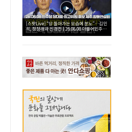
[스팟Live] “당 돌아가는 모습에 분노”…김민
석, 정청래와 신경전 | 26.08.08 더불어민주당
당대표·최고위원 후보 제주 합동연설회