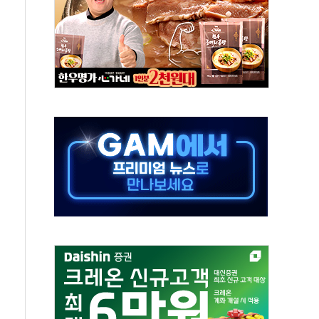
택 검토, 민주당 스스로 원칙 뒤집는 것"
속…청주·진천 35도, 곳곳 소나기
지·공소청 출범…피해자들 '범죄 사각지대' 우려
보 보안 새판 짠다…'자율규제단체' 타진
 경선 발표...김민석 '재역전' vs 정청래 '격차 확대'
에 금리 인상 우려 후퇴…S&P500 최고치
 해임 재추진…"26일까지 의혹 소명" 요구