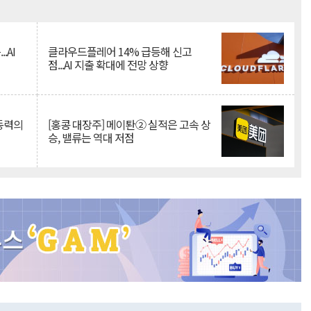
Mute
.AI
클라우드플레어 14% 급등해 신고
점...AI 지출 확대에 전망 상향
 동력의
[홍콩 대장주] 메이퇀② 실적은 고속 상
승, 밸류는 역대 저점