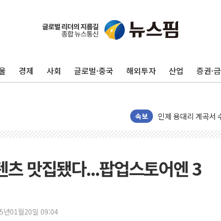
'화합' 꺼낸 김민석
李대통령, ISA 개편
울
경제
사회
글로벌·중국
해외투자
산업
증권·
동해중부 전 해상 풍
연일 폭염에 온열질환
中 전방위 아파트 부
인제 용대리 계곡서 
속보
동해시, 11~14일 
강원 중·남부 동해안
청양 밭에서 일하던 
콘텐츠 맛집됐다...팝업스토어엔 3
폭염에 車 운전면허 
李대통령, 'ISA·주
'호우 특보' 경북 울진
25년01월20일 09:04
주말 무더위·열대야