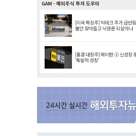
GAM
- 해외주식 투자 도우미
[미국 특징주] 빅테크 주가 급반등..
불안 잦아들고 낙관론 되살아나
[홍콩 대장주] 메이퇀 ③ 신성장
'폭발적 성장'