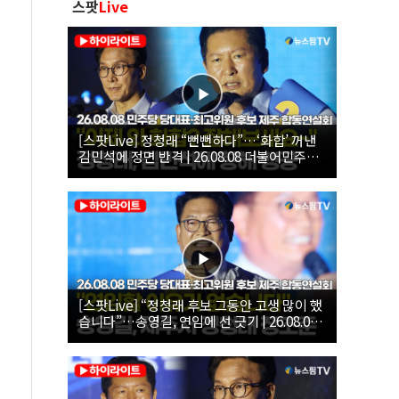
스팟
Live
[스팟Live] 정청래 “뻔뻔하다”…‘화합’ 꺼낸
김민석에 정면 반격 | 26.08.08 더불어민주당
당대표·최고위원 후보 제주 합동연설회
[스팟Live] “정청래 후보 그동안 고생 많이 했
습니다”…송영길, 연임에 선 긋기 | 26.08.08
더불어민주당 당대표·최고위원 후보 제주 합
동연설회