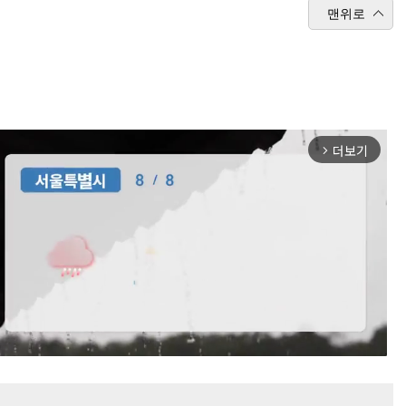
맨위로
더보기
arrow_forward_ios