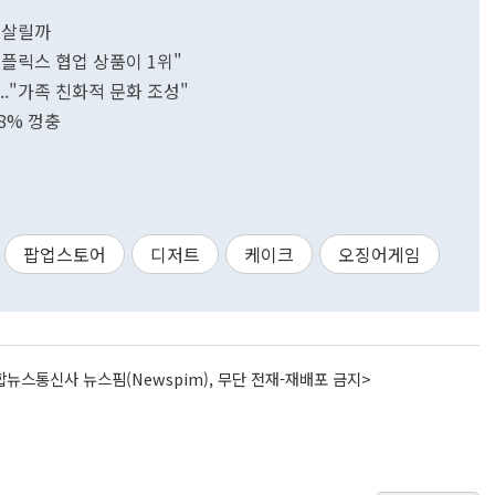
 살릴까
"넷플릭스 협업 상품이 1위"
.."가족 친화적 문화 조성"
28% 껑충
팝업스토어
디저트
케이크
오징어게임
뉴스통신사 뉴스핌(Newspim), 무단 전재-재배포 금지>