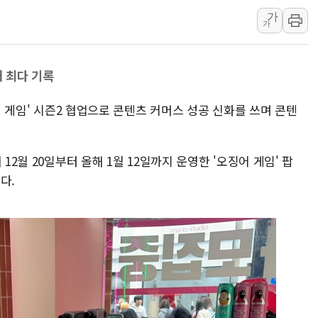
오세훈 "용산공원 주
가
가
충북 주말 무더위 지
10월 보완수사권 폐
대 최다 기록
한상협, 업계 개인정
민주당, 오늘 제주·인천
징어 게임' 시즌2 협업으로 콘텐츠 커머스 성공 신화를 쓰며 콘텐
뉴욕증시, 고용 쇼크
트럼프, 쿡 연준 이사
12월 20일부터 올해 1월 12일까지 운영한 '오징어 게임' 팝
다.