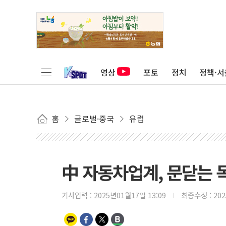
영상
포토
정치
정책·서
홈
글로벌·중국
유럽
中 자동차업계, 문닫는 
기사입력 :
2025년01월17일 13:09
최종수정 :
20