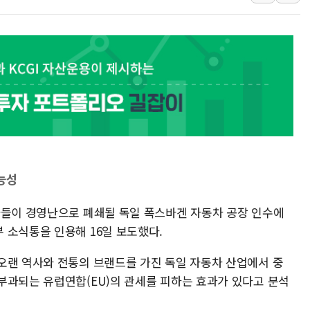
해군 1함대 창설 80주년…지역과 함께
[3보] 북, 원산서 동해로 단거리 탄도
우크라 드론 전술, 중남미 콜롬비아에
동해해경, 독도 해상서 부유물 감긴 
주한미군 "오산기지 누출, 백린 아닌 
구미 폐염산처리업체서 불 2시간30여
해군과 함께하는 '불금전파, 송정' 시
강원도 폭염특보 11일째…온열질환·가
능성
[코인 시황] 비트코인, ETF 자금 
사들이 경영난으로 폐쇄될 독일 폭스바겐 자동차 공장 인수에
 소식통을 인용해 16일 보도했다.
오랜 역사와 전통의 브랜드를 가진 독일 자동차 산업에서 중
부과되는 유럽연합(EU)의 관세를 피하는 효과가 있다고 분석