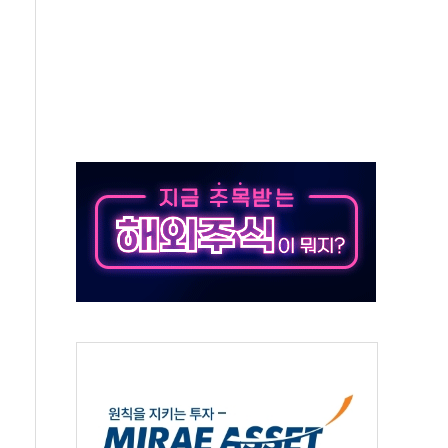
하는 '선봉'의 대민 봉사
미사일 1발 발사… 올해 10번째·42일 만 도발
 새 안보 위기… 반군·마약카르텔이 습득해 전투 활용
어선 구조
무해한 표면 부식 물질"
분만에 진화...외국인 노동자 숨져
즌2
축 피해 최소화 '총력 대응'
유입에도 박스권…美 암호화폐 법안 처리 여부도 변수