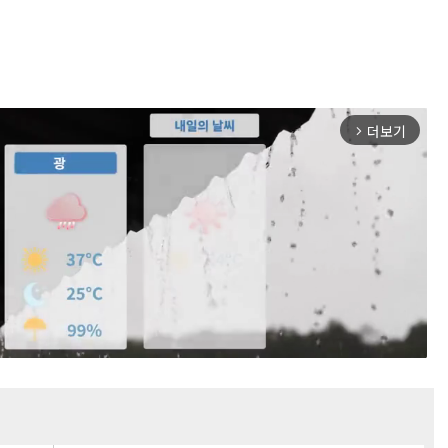
더보기
arrow_forward_ios
Mute