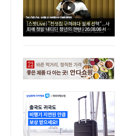
[스팟Live] "전셋집 구하려다 월세 선택"...사
회에 첫발 내디딘 청년의 한탄 | 26.08.06 서울
시 부동산 대토론회