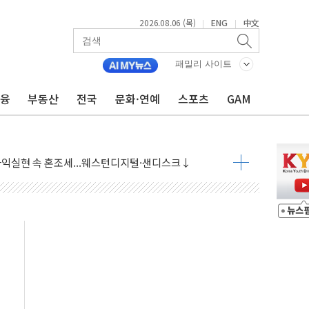
2026.08.06 (목)
ENG
中文
|
|
패밀리 사이트
금융
부동산
전국
문화·연예
스포츠
GAM
·아이온큐·도어대시↑ VS 샌디스크·피그마·앱러빈↓
 반대…상법·자본시장법 개정 논의"
 차익실현 속 혼조세...웨스턴디지털·샌디스크↓
에 긴급 안보 점검회의
호르무즈 재개방 기대에 강세
조까지, 상승...호실적 보고 기업 상승세 뚜렷
인 '사파리' 공격… 시민들 공포감 극대화 전략
' 임시 주총 기대감에 홀로 상한가…마진 잔액은 사상 최고
버리지 위험수위…숨은 차입이 더 큰 변수"
대응 1단계 진압 중
야, 경쟁상대 中과 비교해야"