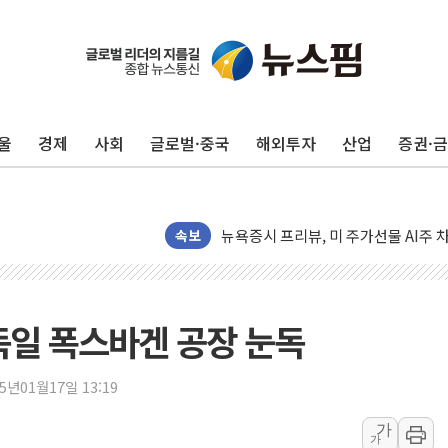
울
경제
사회
글로벌·중국
해외투자
산업
증권·
뉴욕증시 개장 전 특징주...모더나
김정관 장관 "영업이익 N% 성과급
뉴욕증시 프리뷰, 미 주가선물 AI주
청와대, 북한 단거리 탄도미사일 발사
속보
금값 7주 만에 최고…美 고용 둔화·
[인도증시] 중동 긴장 완화에 실적 호
러, 1인칭시점 드론으로 우크라 민간
독일 폭스바겐 공장 눈독
[베트남 증시] 지수 하락 속 'DGC
'월가의 황제' 다이먼 "금융시장 레
25년01월17일 13:19
양주 섬유염색공장서 화재 1명 중상…
가
가
김정관 산업부 장관 "주 52시간 손봐