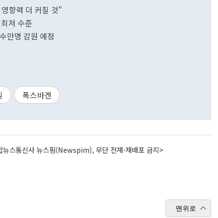
 영향력 더 커질 것"
 최저 수준
·수만명 감원 예정
일
폭스바겐
뉴스통신사 뉴스핌(Newspim), 무단 전재-재배포 금지>
맨위로