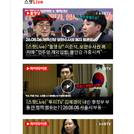
스팟
Live
[스팟Live] *풀영상* 이준석, 보완수사권 폐
지에 "민주당 개악입법, 불안감 가중시켜"｜
26.08.06 개혁신당 보완수사권 폐지 토론회
[스팟Live] '투미TV' 김제경이 내린 李정부 부
동산 정책 점수는? | 26.08.06 서울시 부동산
대토론회