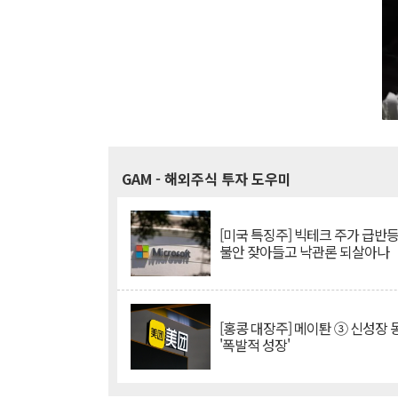
GAM
- 해외주식 투자 도우미
[미국 특징주] 빅테크 주가 급반등..
불안 잦아들고 낙관론 되살아나
[홍콩 대장주] 메이퇀 ③ 신성장
'폭발적 성장'