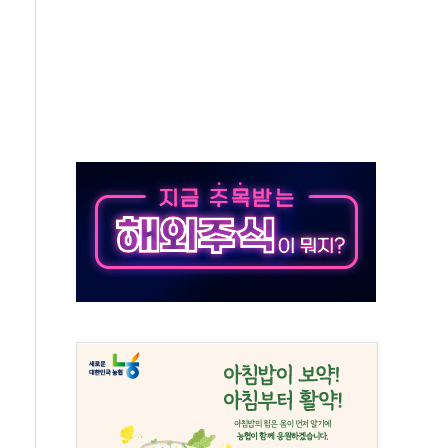
발표...김민석 50.30% 정청래 41.94% 송영길 7.76%
객 400명 맞이…"마음 잇는 시간 되길"
 지급 확정되나…재상고 앞두고 막판 셈법
'행복상자' 전달
극기 거꾸로' 논란…이틀만에 철거
 예술·체육요원 최대 33% 감축
 역대 최대폭 감소한 9.4%↓…유통업계 양극화 심화
 특사'로 콜롬비아 대통령 취임식 참석
시간당 30mm 강한 비...호우 피해 없어
방…野 "청년 우롱 기괴" vs 與 "송구한 해프닝"