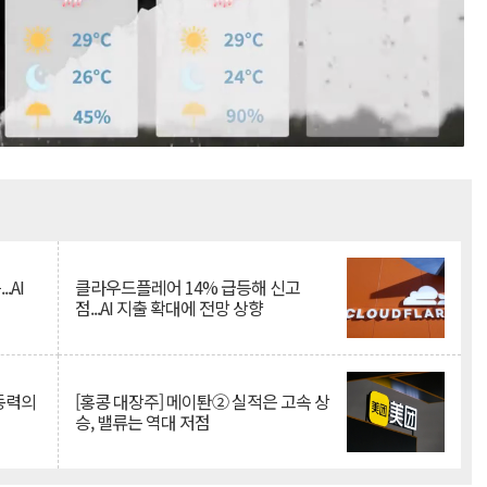
Mute
.AI
클라우드플레어 14% 급등해 신고
점...AI 지출 확대에 전망 상향
 동력의
[홍콩 대장주] 메이퇀② 실적은 고속 상
승, 밸류는 역대 저점