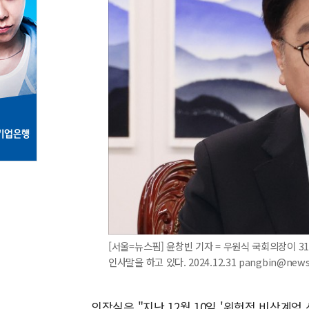
[서울=뉴스핌] 윤창빈 기자 = 우원식 국회의장이 
인사말을 하고 있다. 2024.12.31 pangbin@new
의장실은 "지난 12월 10일 '위헌적 비상계