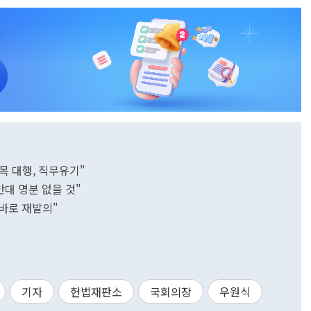
목 대행, 직무유기"
대 명분 없을 것"
바로 재발의"
기자
헌법재판소
국회의장
우원식