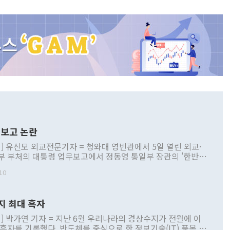
보고 논란
] 유신모 외교전문기자 = 청와대 영빈관에서 5일 열린 외교·
부 부처의 대통령 업무보고에서 정동영 통일부 장관의 '한반도
 구상'과 업무보고 발언이 논란을 빚고 있다. 이날 정 장관의
10
정부 내 조율을 거치지 않은 사안을 정책으로 추진하겠다고 공
는가 하면 사실 관계에 맞지 않은 설명도 있었다. 이재명 대통
로 신중을 기해 달라고 경고했고, 조현 외교부 장관은 '이상
지 최대 흑자
 근거한 비현실적 구상'이라는 비판을 내놨다. 그동안 정 장
책 관련 발언이 물의를 빚은 적은 여러 번 있지만 대통령과 유
] 박가연 기자 = 지난 6월 우리나라의 경상수지가 전월에 이
이 공개적으로 부정적 입장을 표명한 것은 이례적이다. 정 장
 흑자를 기록했다. 반도체를 중심으로 한 정보기술(IT) 품목 수