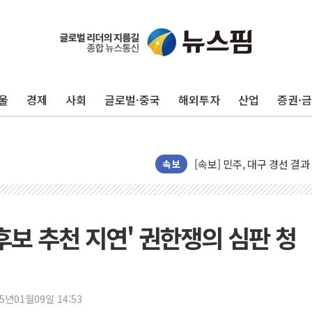
울
경제
사회
글로벌·중국
해외투자
산업
증권·
평택 진위면 공장서 질식사
포항 블루밸리 국가산단에 '
상주 낙동강 선착장 하류서 50
속보
[종합] 김민석, 정청래에 누적 1
민주당 경북도당위원장에 오중
인천서 말다툼 중 어머니 살
후보 추천 지연' 권한쟁의 심판 청
김민석, 강원·대구·경북 경선서
[속보] 민주, 강원·대구·경북 
[속보] 민주, 경북 경선 결과 
[속보] 민주, 대구 경선 결과 
25년01월09일 14:53