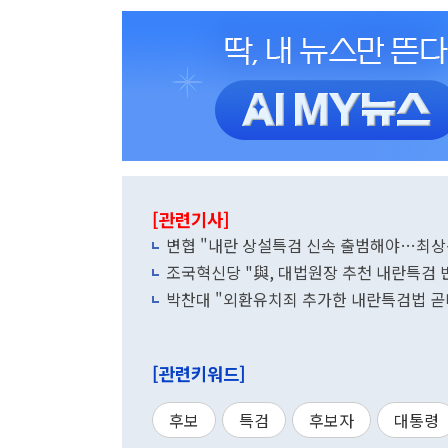
[관련기사]
변협 "내란 상설특검 신속 출범해야…최상
조국혁신당 "與, 대법원장 추천 내란특검 반
박찬대 "외환유치죄 추가한 내란특검법 곧
[관련키워드]
후보
특검
후보자
대통령