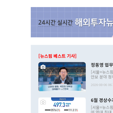
[뉴스핌 베스트 기사]
정동영 업무
[서울=뉴스핌
안보 분야 정
평화공존 발전
2026-08-06 06:
발언 중에는 
언한 것이 있
령은 공개적으
6월 경상수
주의적 희망에
관의 대북 정
[서울=뉴스핌
관 부처 장관
어 역대 최대