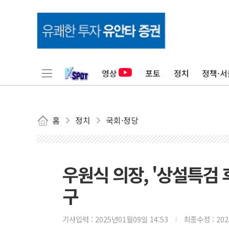
영상
포토
정치
정책·서
홈
정치
국회·정당
우원식 의장, '상설특검 
구
기사입력 :
2025년01월09일 14:53
최종수정 :
20