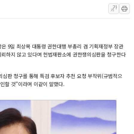
[속보] 민주, 강원 경선 결과 
가
정재헌 CEO, SKT 장기고
가
최태원, 노소영에 9440억
하나금융, 명동 소상공인에 
인천시 광복절 현수막 '태
장은 9일 최상목 대통령 권한대행 부총리 겸 기획재정부 장관
병무청, 보충역 전면 손질…
 의뢰하지 않고 있다며 헌법재판소에 권한쟁의심판을 청구한다
홈플러스發 대형마트 판매,
윤준병·이해민 의원, '정부
'호우·산사태 주의보' 울진 
의심판 청구를 통해 특검 후보자 추천 요청 부작위(규범적으
여야, 황희 '버스 하우스' 공
확인할 것"이라며 이같이 말했다.