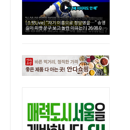
[스팟Live] “자기 이름으로 정당명을…” 송영
길이 피켓 문구 보고 놀란 이유는? | 26.08.09
더불어민주당 당대표·최고위원 후보 대구·경
북 합동연설회