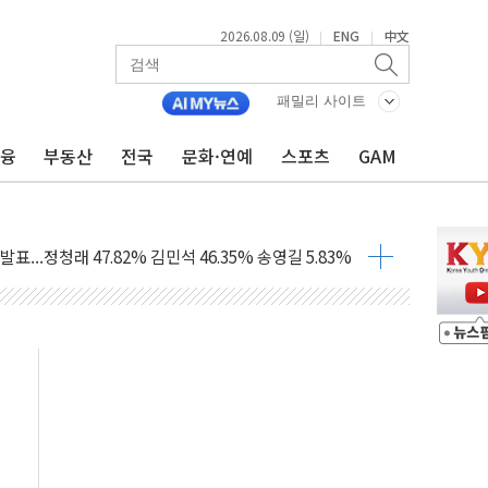
2026.08.09 (일)
ENG
中文
|
|
패밀리 사이트
금융
부동산
전국
문화·연예
스포츠
GAM
고 발생…작업자 1명 숨져
철강 AI융합실증센터' 들어선다
대 숨진 채 발견...경찰, 조사 중
.48%p 차 선두 유지...金 46.01% vs 鄭 44.53%
기 당선...합산득표율 68.63%
해 10대 구속…범행 후 반려견도 죽여
 정청래에 승리…金 48.54% vs 鄭 44.40%
경선 결과...김민석 48.54% 정청래 44.40%
발표...김민석 47.37% 정청래 45.71% 송영길 6.92%
발표...정청래 47.82% 김민석 46.35% 송영길 5.83%