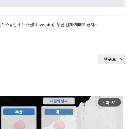
뉴스통신사 뉴스핌(Newspim), 무단 전재-재배포 금지>
맨위로
더보기
arrow_forward_ios