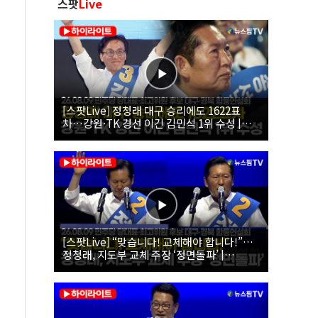
스팟
Live
[스팟Live] 정청래 대구 승리에도 1622표
차…강원·TK 경선 이긴 김민석 1위 수성 |
26.08.09 더불어민주당 당대표·최고위원 후
보 대구·경북 합동연설회
[스팟Live] “맞습니다! 교체해야 합니다!”…
정청래, 지도부 교체 주장 ‘정면돌파’ |
26.08.09 더불어민주당 당대표·최고위원 후
보 대구·경북 합동연설회