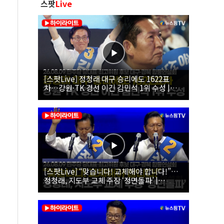
스팟
Live
[스팟Live] 정청래 대구 승리에도 1622표
차…강원·TK 경선 이긴 김민석 1위 수성 |
26.08.09 더불어민주당 당대표·최고위원 후
보 대구·경북 합동연설회
[스팟Live] “맞습니다! 교체해야 합니다!”…
정청래, 지도부 교체 주장 ‘정면돌파’ |
26.08.09 더불어민주당 당대표·최고위원 후
보 대구·경북 합동연설회