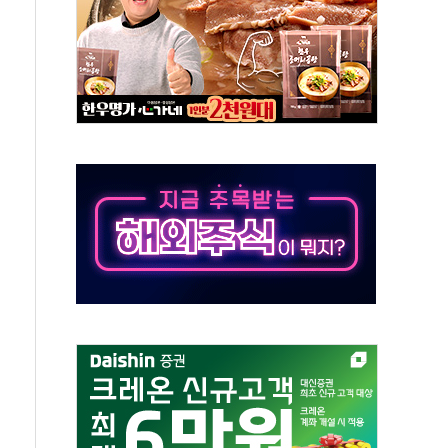
발표...김민석 50.30% 정청래 41.94% 송영길 7.76%
객 400명 맞이…"마음 잇는 시간 되길"
 지급 확정되나…재상고 앞두고 막판 셈법
'행복상자' 전달
극기 거꾸로' 논란…이틀만에 철거
 예술·체육요원 최대 33% 감축
 역대 최대폭 감소한 9.4%↓…유통업계 양극화 심화
 특사'로 콜롬비아 대통령 취임식 참석
시간당 30mm 강한 비...호우 피해 없어