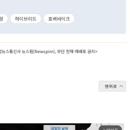
원
하이브리드
호버바이크
뉴스통신사 뉴스핌(Newspim), 무단 전재-재배포 금지>
맨위로
arrow_forward_ios