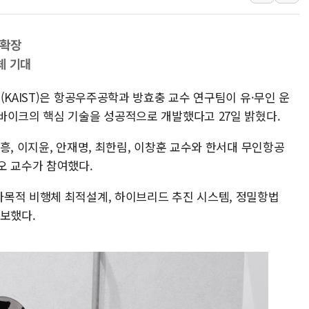
[속보] 민주, 강원 경선 결과 
정재헌 CEO, SKT 장기고
 확장
최태원, 노소영에 9440억
체 기대
하나금융, 명동 소상공인에 
(KAIST)은 항공우주공학과 방효충 교수 연구팀이 유·무인 운
인천시 광복절 현수막 '태
바이크의 핵심 기술을 성공적으로 개발했다고 27일 밝혔다.
병무청, 보충역 전면 손질…
홈플러스發 대형마트 판매,
흥, 이지윤, 안재명, 최한림, 이창훈 교수와 한서대 무인항공
윤준병·이해민 의원, '정부
오 교수가 참여했다.
'호우·산사태 주의보' 울진 
목적 비행체 최적설계, 하이브리드 추진 시스템, 정밀항법
확보했다.