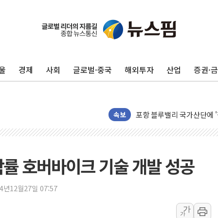
울
경제
사회
글로벌·중국
해외투자
산업
증권·
125mm 폭우 쏟아진 울진..
평택 진위면 공장서 질식사
포항 블루밸리 국가산단에 '
상주 낙동강 선착장 하류서 50
속보
[종합] 김민석, 정청래에 누적 1
민주당 경북도당위원장에 오중
인천서 말다툼 중 어머니 살
이착률 호버바이크 기술 개발 성공
김민석, 강원·대구·경북 경선서
[속보] 민주, 강원·대구·경북 
24년12월27일 07:57
[속보] 민주, 경북 경선 결과 
가
가
[속보] 민주, 대구 경선 결과 