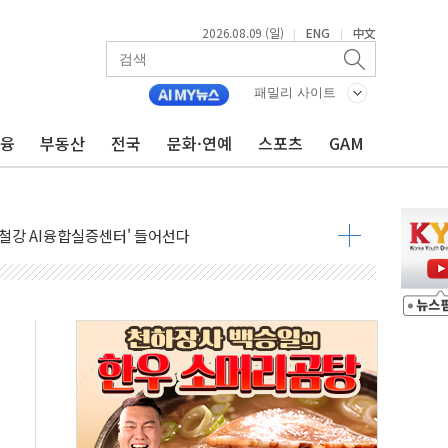
2026.08.09 (일)
ENG
中文
|
|
패밀리 사이트
금융
부동산
전국
문화·연예
스포츠
GAM
.'두천~하당'·'올미골교' 차량 통행 선제 제한
고 발생…작업자 1명 숨져
철강 AI융합실증센터' 들어선다
대 숨진 채 발견...경찰, 조사 중
.48%p 차 선두 유지...金 46.01% vs 鄭 44.53%
기 당선...합산득표율 68.63%
해 10대 구속…범행 후 반려견도 죽여
 정청래에 승리…金 48.54% vs 鄭 44.40%
경선 결과...김민석 48.54% 정청래 44.40%
발표...김민석 47.37% 정청래 45.71% 송영길 6.92%
발표...정청래 47.82% 김민석 46.35% 송영길 5.83%