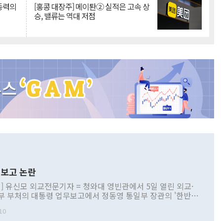
 동력의
[홍콩 대장주] 메이퇀② 실적은 고속 상
승, 밸류는 역대 저점
보고 논란
] 유신모 외교전문기자 = 청와대 영빈관에서 5일 열린 외교·
부 부처의 대통령 업무보고에서 정동영 통일부 장관의 '한반도
 구상'과 업무보고 발언이 논란을 빚고 있다. 이날 정 장관의
10
정부 내 조율을 거치지 않은 사안을 정책으로 추진하겠다고 공