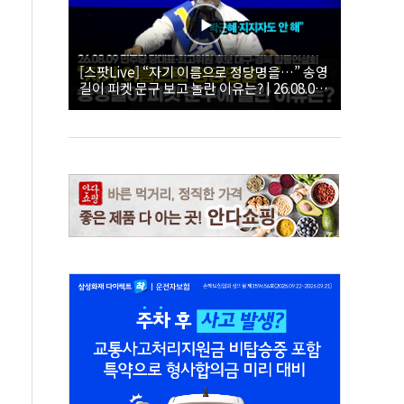
[스팟Live] “자기 이름으로 정당명을…” 송영
길이 피켓 문구 보고 놀란 이유는? | 26.08.09
더불어민주당 당대표·최고위원 후보 대구·경
북 합동연설회