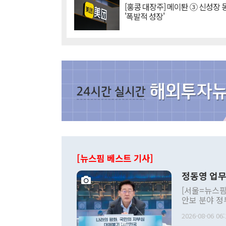
[홍콩 대장주] 메이퇀 ③ 신성장
'폭발적 성장'
[뉴스핌 베스트 기사]
정동영 업무
[서울=뉴스핌
안보 분야 정
평화공존 발전
2026-08-06 06:
발언 중에는 