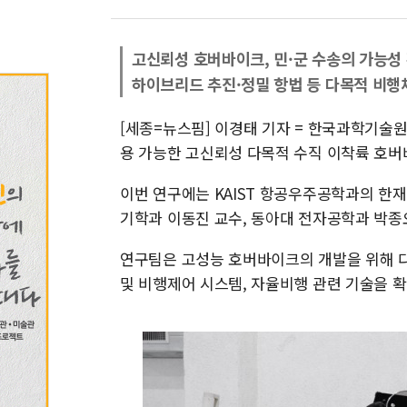
고신뢰성 호버바이크, 민·군 수송의 가능성
하이브리드 추진·정밀 항법 등 다목적 비행
[세종=뉴스핌] 이경태 기자 = 한국과학기술원
용 가능한 고신뢰성 다목적 수직 이착륙 호버
이번 연구에는 KAIST 항공우주공학과의 한재
기학과 이동진 교수, 동아대 전자공학과 박종
연구팀은 고성능 호버바이크의 개발을 위해 다
및 비행제어 시스템, 자율비행 관련 기술을 