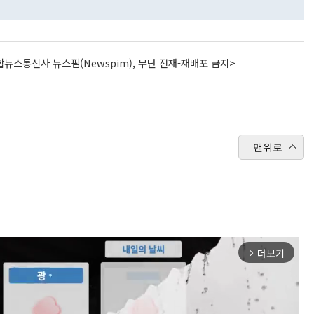
뉴스통신사 뉴스핌(Newspim), 무단 전재-재배포 금지>
맨위로
더보기
arrow_forward_ios