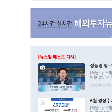
[뉴스핌 베스트 기사]
정동영 업무
[서울=뉴스핌
안보 분야 정
평화공존 발전
2026-08-06 06:
발언 중에는 
언한 것이 있
령은 공개적으
6월 경상수
주의적 희망에
관의 대북 정
[서울=뉴스핌
관 부처 장관