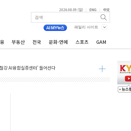
2026.08.09 (일)
ENG
中文
|
|
패밀리 사이트
금융
부동산
전국
문화·연예
스포츠
GAM
고 발생…작업자 1명 숨져
철강 AI융합실증센터' 들어선다
대 숨진 채 발견...경찰, 조사 중
1.48%p' 차 선두 유지...金 46.01% vs 鄭 44.53%
기 당선...합산득표율 68.63%
해 10대 구속…범행 후 반려견도 죽여
 정청래에 승리…金 48.54% vs 鄭 44.40%
경선 결과...김민석 48.54% 정청래 44.40%
발표...김민석 47.37% 정청래 45.71% 송영길 6.92%
발표...정청래 47.82% 김민석 46.35% 송영길 5.83%