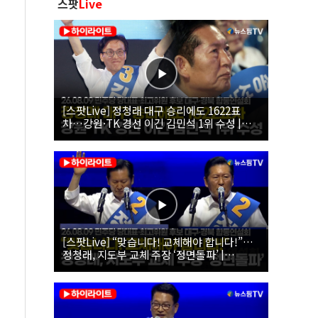
스팟
Live
[스팟Live] 정청래 대구 승리에도 1622표
차…강원·TK 경선 이긴 김민석 1위 수성 |
26.08.09 더불어민주당 당대표·최고위원 후
보 대구·경북 합동연설회
[스팟Live] “맞습니다! 교체해야 합니다!”…
정청래, 지도부 교체 주장 ‘정면돌파’ |
26.08.09 더불어민주당 당대표·최고위원 후
보 대구·경북 합동연설회