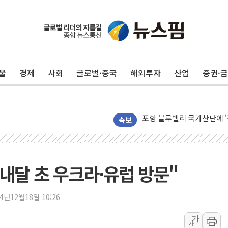
울
경제
사회
글로벌·중국
해외투자
산업
증권·
평택 진위면 공장서 질식사
포항 블루밸리 국가산단에 '
상주 낙동강 선착장 하류서 50
속보
[종합] 김민석, 정청래에 누적 '
민주당 경북도당위원장에 오중
인천서 말다툼 중 어머니 살
내달 초 우크라·유럽 방문"
김민석, 강원·대구·경북 경선서
[속보] 민주, 강원·대구·경북 
24년12월18일 10:26
[속보] 민주, 경북 경선 결과 
가
가
[속보] 민주, 대구 경선 결과 