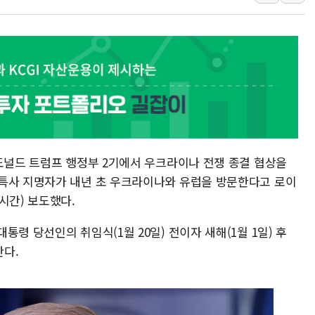
[속보] 민주, 강원 경선 결과 
정재헌 CEO, SKT 장기고
최태원, 노소영에 9440억
하나금융, 명동 소상공인에 
인천시 광복절 현수막 '태
병무청, 보충역 전면 손질…
홈플러스發 대형마트 판매,
 도널드 트럼프 행정부 2기에서 우크라이나 전쟁 종결 협상을
윤준병·이해민 의원, '정부
특사 지명자가 내년 초 우크라이나와 유럽을 방문한다고 로이
'호우·산사태 주의보' 울진 
시간) 보도했다.
여야, 황희 '버스 하우스' 공
령 당선인의 취임식(1월 20일) 전이자 새해(1월 1일) 후
다.