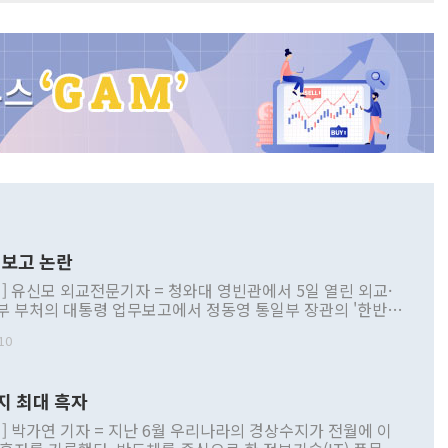
보고 논란
] 유신모 외교전문기자 = 청와대 영빈관에서 5일 열린 외교·
부 부처의 대통령 업무보고에서 정동영 통일부 장관의 '한반도
 구상'과 업무보고 발언이 논란을 빚고 있다. 이날 정 장관의
10
정부 내 조율을 거치지 않은 사안을 정책으로 추진하겠다고 공
는가 하면 사실 관계에 맞지 않은 설명도 있었다. 이재명 대통
로 신중을 기해 달라고 경고했고, 조현 외교부 장관은 '이상
지 최대 흑자
 근거한 비현실적 구상'이라는 비판을 내놨다. 그동안 정 장
책 관련 발언이 물의를 빚은 적은 여러 번 있지만 대통령과 유
] 박가연 기자 = 지난 6월 우리나라의 경상수지가 전월에 이
이 공개적으로 부정적 입장을 표명한 것은 이례적이다. 정 장