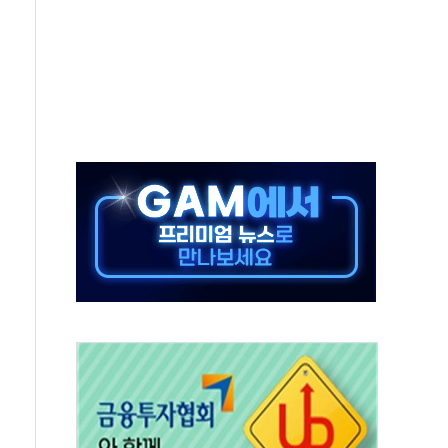
발표...김민석 50.30% 정청래 41.94% 송영길 7.76%
객 400명 맞이…"마음 잇는 시간 되길"
 지급 확정되나…재상고 앞두고 막판 셈법
'행복상자' 전달
극기 거꾸로' 논란…이틀만에 철거
 예술·체육요원 최대 33% 감축
 역대 최대폭 감소한 9.4%↓…유통업계 양극화 심화
 특사'로 콜롬비아 대통령 취임식 참석
시간당 30mm 강한 비...호우 피해 없어
방…野 "청년 우롱 기괴" vs 與 "송구한 해프닝"