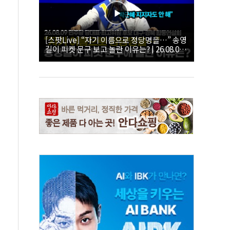
[스팟Live] “자기 이름으로 정당명을…” 송영
길이 피켓 문구 보고 놀란 이유는? | 26.08.09
더불어민주당 당대표·최고위원 후보 대구·경
북 합동연설회