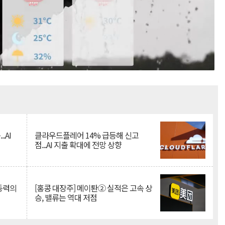
Mute
.AI
클라우드플레어 14% 급등해 신고
점...AI 지출 확대에 전망 상향
 동력의
[홍콩 대장주] 메이퇀② 실적은 고속 상
승, 밸류는 역대 저점