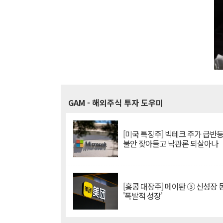
GAM
- 해외주식 투자 도우미
[미국 특징주] 빅테크 주가 급반등..
불안 잦아들고 낙관론 되살아나
[홍콩 대장주] 메이퇀 ③ 신성장
'폭발적 성장'