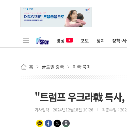
영상
포토
정치
정책·서
홈
글로벌·중국
미국·북미
"트럼프 우크라戰 특사, 
기사입력 :
2024년12월18일 10:26
최종수정 :
20