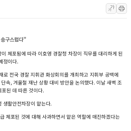
가
강릉·동해·삼척 시간당 최대 
가
폐기물 수거하다 참변…60대
서울 중랑구 주택가서 흉기 난
李대통령 "결혼 때문에 손해 
 송구스럽다"
여수 오동도 인근 해상서 모
추미애, '위안부' 피해자 기림
청장이 체포됨에 따라 이호영 경찰청 차장이 직무를 대리하게 된
인천 선재도 갯벌서 해루질 중
예정이다.
인천서 말다툼 중 어머니 흉기
 주재로 전국 경찰 지휘관 화상회의를 개최하고 지휘부 공백에
'화합' 꺼낸 김민석에 '뻔뻔
 단속, 겨울철 재난 상황 대비 방안을 논의했다. 이날 새벽 조
포된 데 따른 것이다.
청 생활안전차장이 맡는다.
긴급 체포된 것에 대해 사과하면서 맡은 역할에 매진하겠다는