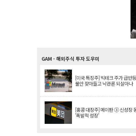
GAM
- 해외주식 투자 도우미
[미국 특징주] 빅테크 주가 급반등..
불안 잦아들고 낙관론 되살아나
[홍콩 대장주] 메이퇀 ③ 신성장
'폭발적 성장'