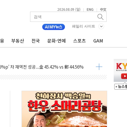
2026.08.09 (일)
ENG
中文
|
|
패밀리 사이트
금융
부동산
전국
문화·연예
스포츠
GAM
투입…고수온 양식장 복구·지원 '총력'
산사태 주의보'...경북도, 호우 피해·통제구간 없어
%p' 차 재역전 성공...金 45.42% vs 鄭 44.56%
·정청래·김민석 당대표 후보
 정청래에 승리...47.75% vs 42.08%
과 발표...김민석 47.75% 정청래 42.08%
표...김민석 45.09% 정청래 43.27% 송영길 11.63%
표...김민석 52.64% 정청래 39.89% 송영길 7.47%
0~8.14)
…공습 한계·탄약 부족 현실화