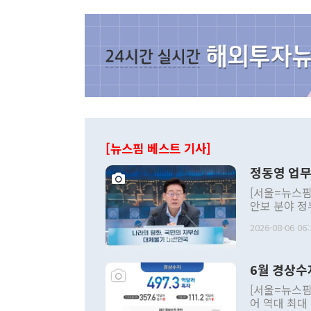
[뉴스핌 베스트 기사]
정동영 업무
[서울=뉴스핌
안보 분야 정
평화공존 발전
2026-08-06 06:
발언 중에는 
언한 것이 있
령은 공개적으
6월 경상수
주의적 희망에
관의 대북 정
[서울=뉴스핌
관 부처 장관
어 역대 최대