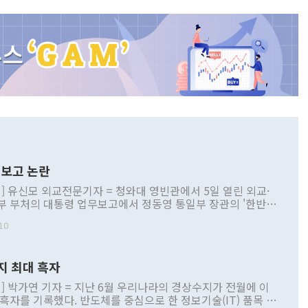
보고 논란
] 유신모 외교전문기자 = 청와대 영빈관에서 5일 열린 외교·
부 부처의 대통령 업무보고에서 정동영 통일부 장관의 '한반도
 구상'과 업무보고 발언이 논란을 빚고 있다. 이날 정 장관의
10
정부 내 조율을 거치지 않은 사안을 정책으로 추진하겠다고 공
는가 하면 사실 관계에 맞지 않은 설명도 있었다. 이재명 대통
로 신중을 기해 달라고 경고했고, 조현 외교부 장관은 '이상
지 최대 흑자
 근거한 비현실적 구상'이라는 비판을 내놨다. 그동안 정 장
책 관련 발언이 물의를 빚은 적은 여러 번 있지만 대통령과 유
] 박가연 기자 = 지난 6월 우리나라의 경상수지가 전월에 이
이 공개적으로 부정적 입장을 표명한 것은 이례적이다. 정 장
 흑자를 기록했다. 반도체를 중심으로 한 정보기술(IT) 품목 수