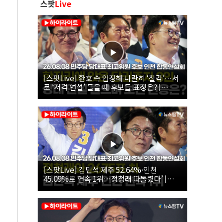
스팟
Live
[스팟Live] 환호 속 입장해 나란히 ‘찰칵’…서
로 ‘저격 연설’ 들을 때 후보들 표정은? |
26.08.08 더불어민주당 당대표·최고위원 후
보 인천 합동연설회
[스팟Live] 김민석 제주 52.64%·인천
45.09%로 연속 1위…정청래 따돌렸다’ |
26.08.08 더불어민주당 당대표·최고위원 후
보 인천 합동연설회