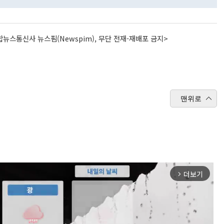
뉴스통신사 뉴스핌(Newspim), 무단 전재-재배포 금지>
맨위로
더보기
arrow_forward_ios