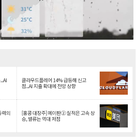
Mute
.AI
클라우드플레어 14% 급등해 신고
점...AI 지출 확대에 전망 상향
 동력의
[홍콩 대장주] 메이퇀② 실적은 고속 상
승, 밸류는 역대 저점