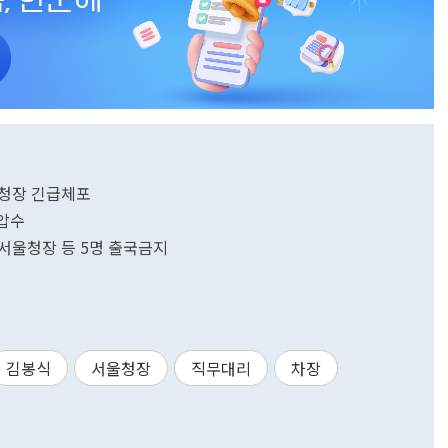
울청장 긴급체포
 압수
 서울청장 등 5명 출국금지
김봉식
서울청장
직무대리
차장