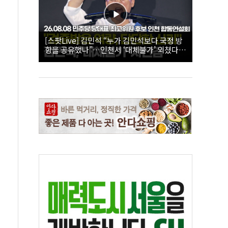
[스팟Live] 김민석 “누가 김민석보다 국정 방
향을 공유했나”…인천서 ‘대체불가’ 외쳤다 |
26.08.08 더불어민주당 당대표·최고위원 후
보 인천 합동연설회