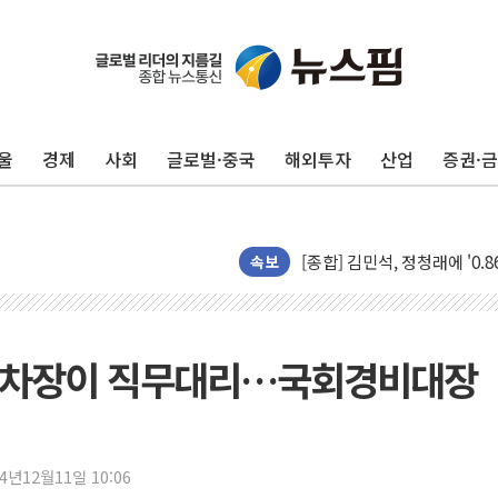
울
경제
사회
글로벌·중국
해외투자
산업
증권·
포항시 재난예산 40억 긴급 
울진·영덕 '호우특보'-포항 '
[종합] 김민석, 정청래에 '0.86
인천 합동연설회 나선 송영길
속보
김민석, 2주차 제주·인천 경선서
인사하는 김민석 당대표 후보
[속보] 민주, 제주·인천 경선 결
 차장이 직무대리…국회경비대장
[속보] 민주, 인천 경선 결과 발
[속보] 민주, 제주 경선 결과 발
이번주 국내 주요 금융일정(8.1
24년12월11일 10:06
美, 이란전 출구전략 만지작