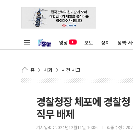
영상
포토
정치
정책·서
홈
사회
사건·사고
경찰청장 체포에 경찰청
직무 배제
기사입력 :
2024년12월11일 10:06
최종수정 :
20