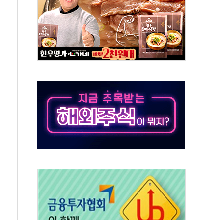
50㎜ 폭우…강원 동해안 강한 비 이어져
 환경미화원 수거차에 치여 사망
동…60대 남성 2명 숨져
보는 일 없게"…'결혼 페널티' 22개 과제 손본다
터보트 전복…1명 사망·1명 실종
의 날 참석..."국제적 시민 연대로 목소리 내야"
 실종 60대 나흘만에 숨진 채 발견
 살해 10대 아들 체포
' 받아친 정청래…제주 연설서 신경전 고조