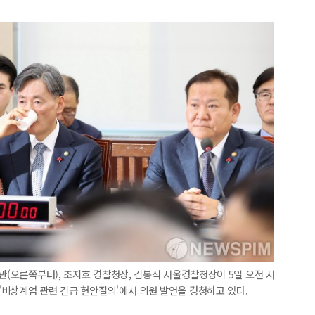
관(오른쪽부터), 조지호 경찰청장, 김봉식 서울경찰청장이 5일 오전 서
비상계엄 관련 긴급 현안질의'에서 의원 발언을 경청하고 있다.