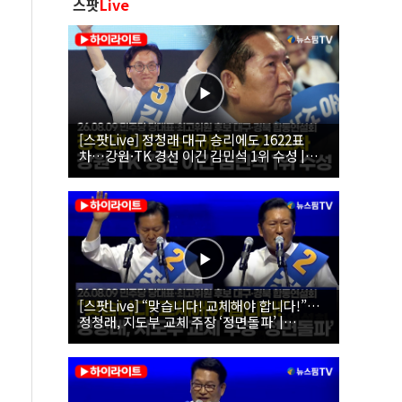
스팟
Live
[스팟Live] 정청래 대구 승리에도 1622표
차…강원·TK 경선 이긴 김민석 1위 수성 |
26.08.09 더불어민주당 당대표·최고위원 후
보 대구·경북 합동연설회
[스팟Live] “맞습니다! 교체해야 합니다!”…
정청래, 지도부 교체 주장 ‘정면돌파’ |
26.08.09 더불어민주당 당대표·최고위원 후
보 대구·경북 합동연설회