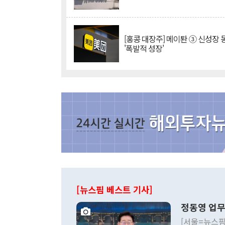
[홍콩 대장주] 메이퇀 ③ 신성장
'폭발적 성장'
[뉴스핌 베스트 기사]
정동영 업무
[서울=뉴스핌