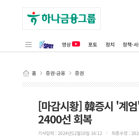
영상
포토
정치
정책·서
홈
증권·금융
증권
[마감시황] 韓증시 '계엄
2400선 회복
기사입력 :
2024년12월10일 16:12
최종수정 :
20