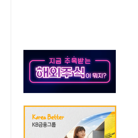
우스' 잠실점, 직장인 핫플레이스로 부상
정 조율 완료…초고가·비거주 1주택 등 여론 수렴"
쇄 추돌…7세 남아 등 4명 부상