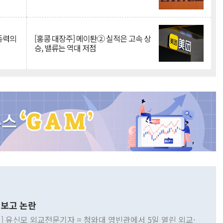
 동력의
[홍콩 대장주] 메이퇀② 실적은 고속 상
승, 밸류는 역대 저점
보고 논란
] 유신모 외교전문기자 = 청와대 영빈관에서 5일 열린 외교·