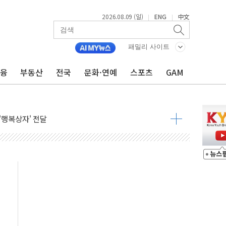
 정청래에 승리…金 48.54% vs 鄭 44.40%
2026.08.09 (일)
ENG
中文
|
|
경선 결과...김민석 48.54% 정청래 44.40%
발표...김민석 47.37% 정청래 45.71% 송영길 6.92%
패밀리 사이트
발표...정청래 47.82% 김민석 46.35% 송영길 5.83%
금융
부동산
전국
문화·연예
스포츠
GAM
발표...김민석 50.30% 정청래 41.94% 송영길 7.76%
객 400명 맞이…"마음 잇는 시간 되길"
 지급 확정되나…재상고 앞두고 막판 셈법
'행복상자' 전달
극기 거꾸로' 논란…이틀만에 철거
 예술·체육요원 최대 33% 감축
 역대 최대폭 감소한 9.4%↓…유통업계 양극화 심화
 특사'로 콜롬비아 대통령 취임식 참석
시간당 30mm 강한 비...호우 피해 없어
방…野 "청년 우롱 기괴" vs 與 "송구한 해프닝"
 2026'서 어린이 과학연극 2편 수상