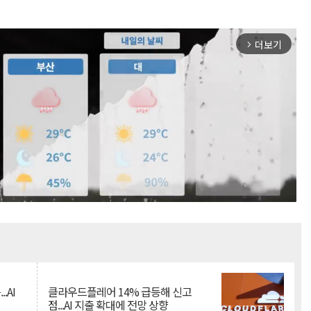
더보기
arrow_forward_ios
Mute
.AI
클라우드플레어 14% 급등해 신고
점...AI 지출 확대에 전망 상향