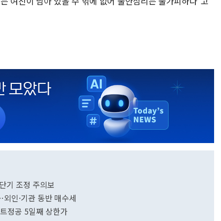
는 여진이 남아 있을 수 밖에 없어 불안심리는 불가피하다"고
..단기 조정 주의보
회복…외인·기관 동반 매수세
엔트정공 5일째 상한가