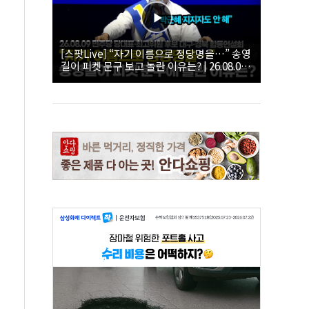
[스팟Live] “자기 이름으로 정당명을…” 송영
길이 피켓 문구 보고 놀란 이유는? | 26.08.09
더불어민주당 당대표·최고위원 후보 대구·경
북 합동연설회