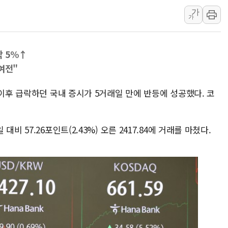
가
현대그린푸드 '텍사스로드하
가
與 "세제개편안 8월 말 당
경인고속도로서 차량 4대 연
스닥 5%↑
여전"
 이후 급락하던 국내 증시가 5거래일 만에 반등에 성공했다. 코
 57.26포인트(2.43%) 오른 2417.84에 거래를 마쳤다.