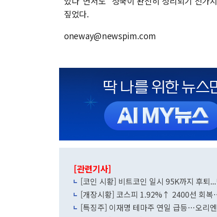
있다"면서도 "정국이 완전히 정리되기 전가지
짚었다.
oneway@newspim.com
[관련기사]
[코인 시황] 비트코인 일시 95K까지 후퇴.
[개장시황] 코스피 1.92%↑ 2400선 
[특징주] 이재명 테마주 연일 급등…오리