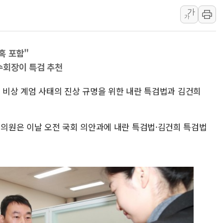
가
법원, '관저 이전 봐주기 감사' 
가
성폭력 피해자 보호단체, 경찰수
우크라, 러 탄도미사일 공격에 속
혹 포함"
"5.18은 북한 지령" 설교한 목사
수회장이 특검 추천
[종합] 특검, '양평' 원희룡 2
[내일날씨] 절기상 '입추'에 폭염
 비상 계엄 사태의 진상 규명을 위한 내란 특검법과 김건희
제천 바이오밸리 공장 옥상서 불
개혁신당 "민주, '盧 수사' 악
의원은 이날 오전 국회 의안과에 내란 특검법·김건희 특검법
CJ온스타일, 2분기 영업익 260