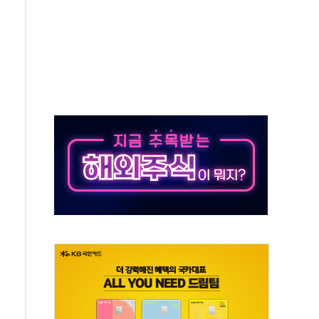
유병호 구속적부심 기각
사개혁위에 보완수사권 폐지 우려 전달
수무책… 패트리엇 미사일 지원, 작년의 3분의 1
 불구속 송치
차 조사…'당정대 회의' 한동훈·방기선 수사도 속도
 절정…서울 한낮 39도
…30여분 만에 진화
연으로 형사사법 틀 바꿔…국민 불안감 가중"
억원…전년 比 21.2%↑