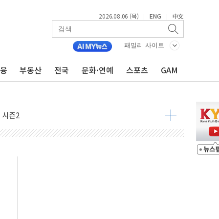
2026.08.06 (목)
ENG
中文
|
|
패밀리 사이트
금융
부동산
전국
문화·연예
스포츠
GAM
아닌 무해한 표면 부식 물질"
0여분만에 진화...외국인 노동자 숨져
 시즌2
·가축 피해 최소화 '총력 대응'
자금 유입에도 박스권…美 암호화폐 법안 처리 여부도 변수
시위 '62일째'..."대부분 여기서 상주"
온열질환자 2665명·사망 23명
두 종목에 코스피 '휘청'
3대·건물 1동 전소
리 탄도미사일 발사
10년 이상…리뉴얼이 경쟁력 가른다