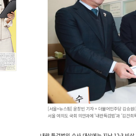
[서울=뉴스핌] 윤창빈 기자 = 더불어민주당 김승원
서울 여의도 국회 의안과에 '내란특검법'과 '김건희특검법
내란 특검법의 수사 대상에는 지난 12·3 비