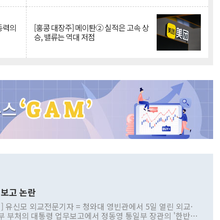
 동력의
[홍콩 대장주] 메이퇀② 실적은 고속 상
승, 밸류는 역대 저점
보고 논란
] 유신모 외교전문기자 = 청와대 영빈관에서 5일 열린 외교·
부 부처의 대통령 업무보고에서 정동영 통일부 장관의 '한반도