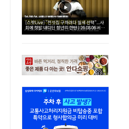
[스팟Live] "전셋집 구하려다 월세 선택"...사
회에 첫발 내디딘 청년의 한탄 | 26.08.06 서울
시 부동산 대토론회