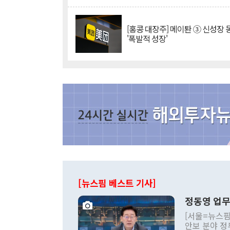
[홍콩 대장주] 메이퇀 ③ 신성장
'폭발적 성장'
[뉴스핌 베스트 기사]
정동영 업무
[서울=뉴스핌
안보 분야 정