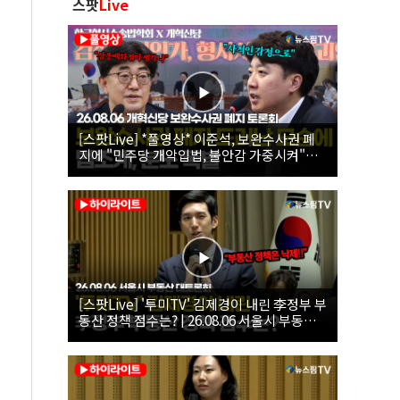
스팟
Live
[스팟Live] *풀영상* 이준석, 보완수사권 폐
지에 "민주당 개악입법, 불안감 가중시켜"｜
26.08.06 개혁신당 보완수사권 폐지 토론회
[스팟Live] '투미TV' 김제경이 내린 李정부 부
동산 정책 점수는? | 26.08.06 서울시 부동산
대토론회