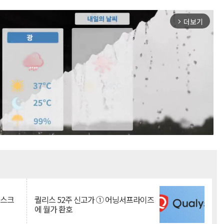
더보기
arrow_forward_ios
Mute
리스크
퀄리스 52주 신고가 ① 어닝서프라이즈
에 월가 환호