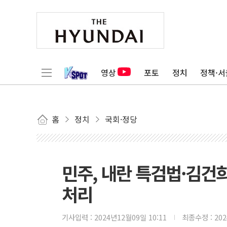
영상
포토
정치
정책·서
홈
정치
국회·정당
민주, 내란 특검법·김건희
처리
기사입력 :
2024년12월09일 10:11
최종수정 :
20