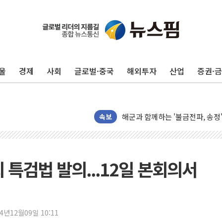
울
경제
사회
글로벌·중국
해외투자
산업
증권·
주한미군 "오산기지 누출, 백린 
구미 폐염산처리업체서 불 2시간3
해군과 함께하는 '불금전파, 송정'
강원도 폭염특보 11일째…온열질환
속보
[코인 시황] 비트코인, ETF 
[르포] 39도 폭염 속 잠실 개표소 
강원·전라권 폭염중대경보 확대…
 특검법 발의...12일 본회의서
빚투·레버리지 줄었지만, 반도체 
양주 가전제품 창고서 화재…차량 
[2보] 북한, 원산서 동해상 단거
24년12월09일 10:11
종로·중구 오피스 78%가 준공 