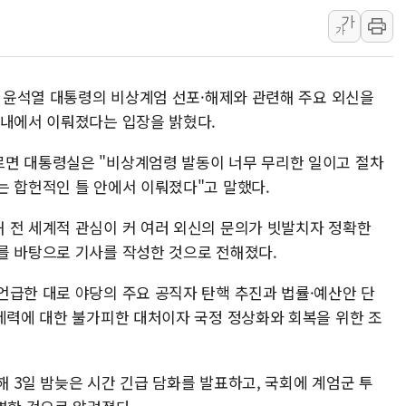
가
강릉·동해·삼척 시간당 최대 
가
폐기물 수거하다 참변…60대
서울 중랑구 주택가서 흉기 난
일 윤석열 대통령의 비상계엄 선포·해제와 관련해 주요 외신을
李대통령 "결혼 때문에 손해 
 내에서 이뤄졌다는 입장을 밝혔다.
여수 오동도 인근 해상서 모
추미애, '위안부' 피해자 기림
르면 대통령실은 "비상계엄령 발동이 너무 무리한 일이고 절차
는 합헌적인 틀 안에서 이뤄졌다"고 말했다.
인천 선재도 갯벌서 해루질 중
인천서 말다툼 중 어머니 흉기
 전 세계적 관심이 커 여러 외신의 문의가 빗발치자 정확한
'화합' 꺼낸 김민석에 '뻔뻔
를 바탕으로 기사를 작성한 것으로 전해졌다.
李대통령, ISA 개편 재검토 
언급한 대로 야당의 주요 공직자 탄핵 추진과 법률·예산안 단
 세력에 대한 불가피한 대처이자 국정 정상화와 회복을 위한 조
 3일 밤늦은 시간 긴급 담화를 발표하고, 국회에 계엄군 투