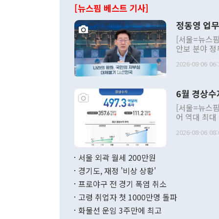
[뉴스핌 베스트 기사]
정동영 업무
[서울=뉴스핌
안보 분야 정
평화공존 발전
2026-08-06 06:
발언 중에는 
언한 것이 있
령은 공개적으
6월 경상수
주의적 희망에
관의 대북 정
[서울=뉴스핌
관 부처 장관
어 역대 최대
관의 무리한 
출 호조로 월
다. [정동영 통일부 장관이 지난달 23일 오후 서울 종로구 정부서울청사에
2026-08-06 08:
료=한국은행] 한국은행이 6일 발표한 '2026년 6월 국제수지(잠정)'에
서 취임 1주년 
면 지난 6월
부 장관 권한
1000만달러
서울 외곽 월세 200만원
발전 구상'을
이에 따라 올
적 갈등 해결
경기도, 재정 '비상 상황'
했다. 경상수
결과 혐오의 
9000만달러
프로야구 전 경기 폭염 취소
년간의 CVI
지 기준 상품
고령 취업자 첫 1000만명 돌파
무너졌다고도 
며 월간 기준
현실을 바꾸는
달러로 38.
화물선 운임 3주만에 최고
를 평화 체제