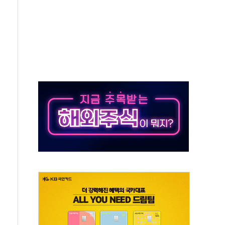
50㎜ 폭우…강원 동해안 강한 비 이어져
 환경미화원 수거차에 치여 사망
동…60대 남성 2명 숨져
보는 일 없게"…'결혼 페널티' 22개 과제 손본다
터보트 전복…1명 사망·1명 실종
의 날 참석..."국제적 시민 연대로 목소리 내야"
 실종 60대 나흘만에 숨진 채 발견
 살해 10대 아들 체포
' 받아친 정청래…제주 연설서 신경전 고조
지시…與 "적극 환영"·野 "졸속 국정"