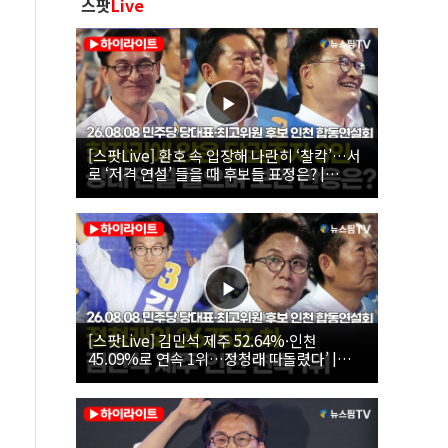
스팟
Live
[스팟Live] 환호 속 입장해 나란히 ‘찰칵’…서
로 ‘저격 연설’ 들을 때 후보들 표정은? |
26.08.08 더불어민주당 당대표·최고위원 후
보 인천 합동연설회
[스팟Live] 김민석 제주 52.64%·인천
45.09%로 연속 1위…정청래 따돌렸다’ |
26.08.08 더불어민주당 당대표·최고위원 후
보 인천 합동연설회