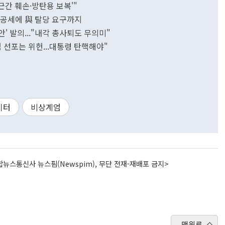
근간 훼손·방탄용 보복'"
탄핵공세에 與 탈당 요구까지
안' 발의..."내각 총사퇴도 무의미"
 선포는 위헌...대통령 탄핵해야"
이터
비상계엄
뉴스통신사 뉴스핌(Newspim), 무단 전재-재배포 금지>
맨위로