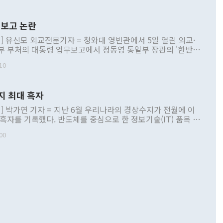
보고 논란
] 유신모 외교전문기자 = 청와대 영빈관에서 5일 열린 외교·
부 부처의 대통령 업무보고에서 정동영 통일부 장관의 '한반도
 구상'과 업무보고 발언이 논란을 빚고 있다. 이날 정 장관의
10
정부 내 조율을 거치지 않은 사안을 정책으로 추진하겠다고 공
는가 하면 사실 관계에 맞지 않은 설명도 있었다. 이재명 대통
로 신중을 기해 달라고 경고했고, 조현 외교부 장관은 '이상
지 최대 흑자
 근거한 비현실적 구상'이라는 비판을 내놨다. 그동안 정 장
책 관련 발언이 물의를 빚은 적은 여러 번 있지만 대통령과 유
] 박가연 기자 = 지난 6월 우리나라의 경상수지가 전월에 이
이 공개적으로 부정적 입장을 표명한 것은 이례적이다. 정 장
 흑자를 기록했다. 반도체를 중심으로 한 정보기술(IT) 품목 수
대북 접근법과 월권을 제어해야 한다는 목소리도 높아지고 있
간 상품수출이 처음으로 1000억달러를 넘어선 영향이다. [자
00
 따르
기자간담회를 하고 있다. [사진=통일부] 2026.07.23 ◆통일
 경상수지는 497억3000만달러 흑자로 집계됐다. 전월(386억
 넘어선 주장 정 장관은 이날 업무보고에서 '한반도 평화공존
)에 이어 두 달 연속 월간 기준 역대 최대 기록을 갈아치웠다.
 설명하면서 이재명 정부 2년차 핵심 과제로 상호 존중·평화
해 상반기 누적 경상수지 흑자는 1910억1000만달러를 기록
·핵 없는 한반도 등 3대 기본 방향을 제시했다. 정 장관은 "대
지 흑자를 견인한 것은 상품수지다. 6월 상품수지는 478억
언어는 멈춰야 한다"면서 주적 용어 대체를 주장했다. 지난 25
 흑자를 기록하며 전월에 이어 역대 최대를 다시 썼다. 국제수
D(완전하고 검증가능하며 되돌릴 수 없는 비핵화) 구도는 이미
수출은 1123억7000만달러로 전년 동월 대비 84.5% 증가하
했다. 또 "현 시점에서 흘러간 선(先)비핵화만 되뇌는 것은
 처음으로 1000억달러를 넘어섰다. 상품수입은 644억8000만
 데 힘이 되지 않는다"고 주장했다. 정 장관은 또 "정전 체제
6% 늘었다. 통관 기준으로는 반도체 수출이 전년 동월 대비
로 바꾸는 논의에 착수하겠다"면서 "북·미 정상회담 견인과