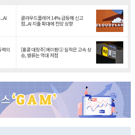
Mute
.AI
클라우드플레어 14% 급등해 신고
점...AI 지출 확대에 전망 상향
 동력의
[홍콩 대장주] 메이퇀② 실적은 고속 상
승, 밸류는 역대 저점