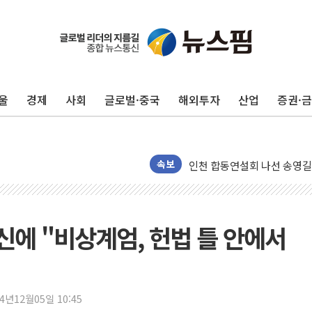
울
경제
사회
글로벌·중국
해외투자
산업
증권·
울진·영덕 '호우특보'-포항 '
[종합] 김민석, 정청래에 '0.86
인천 합동연설회 나선 송영길
속보
김민석, 2주차 제주·인천 경선서
인사하는 김민석 당대표 후보
[속보] 민주, 제주·인천 경선 결
신에 "비상계엄, 헌법 틀 안에서
[속보] 민주, 인천 경선 결과 발
[속보] 민주, 제주 경선 결과 발
이번주 국내 주요 금융일정(8.1
24년12월05일 10:45
美, 이란전 출구전략 만지작