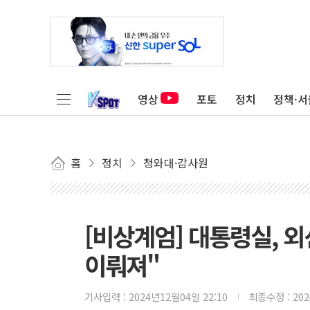
영상
포토
정치
정책·서
홈
정치
청와대·감사원
[비상계엄] 대통령실, 외
이뤄져"
기사입력 :
2024년12월04일 22:10
최종수정 :
20