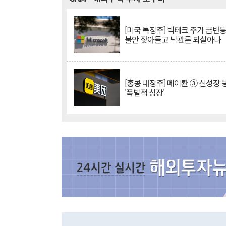
[미국 특징주] 빅테크 주가 급반등..
불안 잦아들고 낙관론 되살아나
[홍콩 대장주] 메이퇀 ③ 신성장
'폭발적 성장'