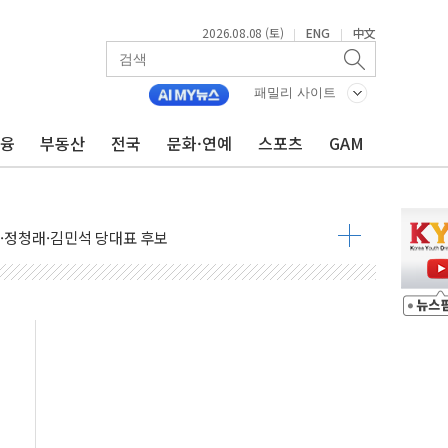
2026.08.08 (토)
ENG
中文
|
|
패밀리 사이트
금융
부동산
전국
문화·연예
스포츠
GAM
산사태 주의보'...경북도, 호우 피해·통제구간 없어
%p' 차 재역전 성공...金 45.42% vs 鄭 44.56%
·정청래·김민석 당대표 후보
 정청래에 승리...47.75% vs 42.08%
과 발표...김민석 47.75% 정청래 42.08%
표...김민석 45.09% 정청래 43.27% 송영길 11.63%
표...김민석 52.64% 정청래 39.89% 송영길 7.47%
0~8.14)
…공습 한계·탄약 부족 현실화