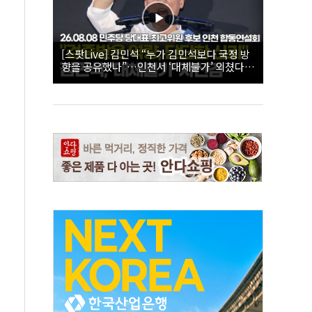
[스팟Live] 김민석 “누가 김민석보다 국정 방
향을 공유했나”…인천서 ‘대체불가’ 외쳤다 |
26.08.08 더불어민주당 당대표·최고위원 후
보 인천 합동연설회