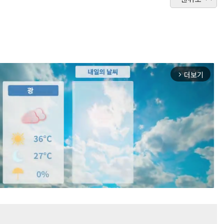
더보기
arrow_forward_ios