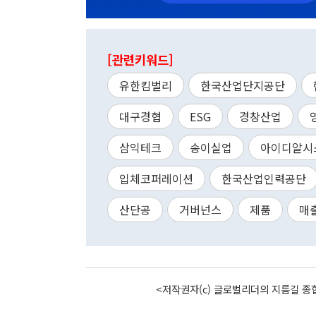
[관련키워드]
유한킴벌리
한국산업단지공단
대구경협
ESG
경창산업
삼익테크
송이실업
아이디알시
입체코퍼레이션
한국산업인력공단
산단공
거버넌스
제품
매
<저작권자(c) 글로벌리더의 지름길 종합