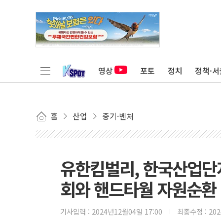
영상
포토
정치
정책·서
홈
산업
중기·벤처
유한킴벌리, 한국산업
회와 핸드타월 자원순환 
기사입력 :
2024년12월04일 17:00
최종수정 :
20