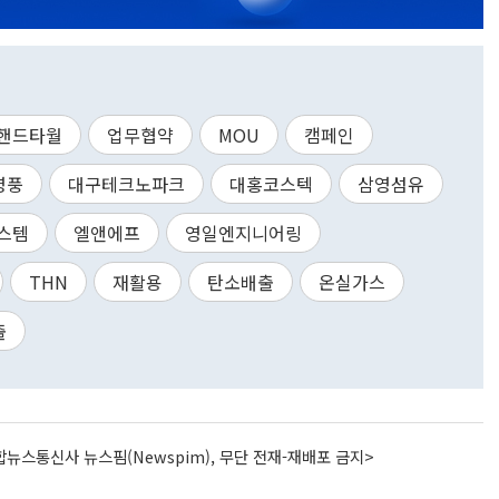
핸드타월
업무협약
MOU
캠페인
영풍
대구테크노파크
대홍코스텍
삼영섬유
스템
엘앤에프
영일엔지니어링
THN
재활용
탄소배출
온실가스
출
뉴스통신사 뉴스핌(Newspim), 무단 전재-재배포 금지>