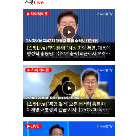
스팟
Live
[스팟Live] 李대통령 "사상 최악 폭염, 대응에
행정력 총동원...취약계층·야외근로자 보호에
힘써야"｜26.08.06 제42차 대통령 주재 수석
보좌관회의
[스팟Live] '폭염 절정' 모든 행정력 총동원!
이재명 대통령의 긴급 지시! | 26.08.06 폭염•
가뭄 대처상황 점검회의