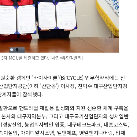
3자 MOU를 체결하고 있다. [사진=유한킴벌리]
환 캠페인 '바이사이클'(Bi:CYCLE) 업무협약식에는 진
산업단지공단(이하 '산단공') 이사장, 진덕수 대구산업단지경
 관계자들이 참석했다.
의 일환으로 핸드타월 재활용 활성화와 자원 선순환 체계 구축을
공 본사와 대구지역본부, 그리고 대구국가산업단지와 성서일반
순(경창산업, 농업회사법인 영풍, 대구테크노파크, 대홍코스텍,
송이실업, 아이디알시스템, 엘앤에프, 영일엔지니어링, 입체