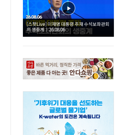
[스팟Live] 이재명 대통령 주재 수석보좌관회
의 생중계｜26.08.06