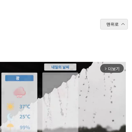
맨위로
더보기
arrow_forward_ios