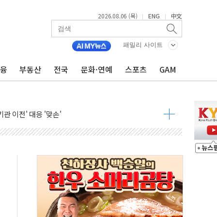
2026.08.06 (목)
ENG
中文
|
|
패밀리 사이트
 849억원…전년 比 22.3%↑
금융
부동산
전국
문화·연예
스포츠
GAM
영업익 1037억원…상반기 역대 최대
항공우주·방산으로 넓힌다
DNA 백신 플랫폼' 美 특허 확보
관 이전' 대응 '맞손'
↑…상승폭 커졌지만 고가주택 밀집된 강남·서초 둔화
압변압기 첫 공급...국가 전력망에 첫 입성
대대적 인상 계획...업계 파장 예고
업익 14.2% 감소…"온라인 사업으로 성장"
 투표' 요구...친청계 응집력 '희석' 전략 통할까
현대 테라타워 구리갈매' 공급
…'매출 절반' 실리콘 반등에 하반기 기대