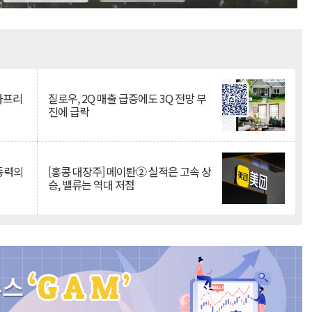
Mute
·아프리
질로우, 2Q 매출 급증에도 3Q 전망 부
진에 급락
 동력의
[홍콩 대장주] 메이퇀② 실적은 고속 상
승, 밸류는 역대 저점