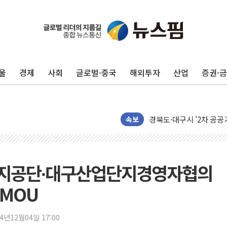
BGF리테일, 2분기 영업익
울
경제
사회
글로벌·중국
해외투자
산업
증권·
휴젤, 매출 2545억원·
포스코, 희귀가스 사업 
진원생명과학, '코로나19 
경북도·대구시 '2차 공공기
속보
서울 아파트값 0.26%
효성중공업, 덴마크에 초고
딥시크, AI 서비스 가격 
단지공단∙대구산업단지경영자협의
CJ프레시웨이, 2분기 영
MOU
초박빙 경선에 친명계 '추가
구리시 입주업종 확대…'
24년12월04일 17:00
KCC, 실적은 주춤했지만