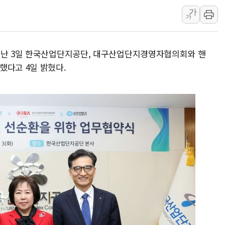
가
정점식 "사관학교 통합 정
가
장동혁 "李대통령 재판 
日, 아키타에 일본 최대 
 지난 3일 한국산업단지공단, 대구산업단지경영자협의회와 핸
[종합] 李대통령 "취약계
했다고 4일 밝혔다.
트럼프, 워시 연준의장과
'40도 극한 폭염' 내일
[컨콜] LG유플러스, "파주
李대통령 "국민 체감 못 