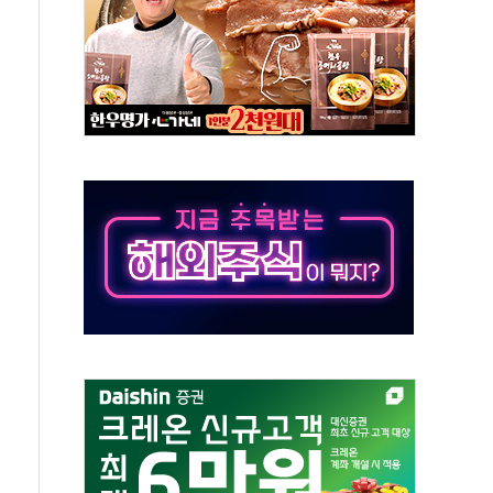
치 프레임에 졸속 추진…'잼데믹' 안보까지 몰고 와"
재개해야 여론조사 51.9%…그것이 국민의 뜻"
규모의 AI 데이터센터 건설 추진
층 안부에 AI 활용…이주노동자 폭염 방치, 국격 훼손"
 수시 통화…독립성 논란 재점화
 절정…주말 주춤 후 다시 불볕더위
 AIDC 수익성 기대"
하는 정책은 무용…성역 없는 국정 개선 집행"