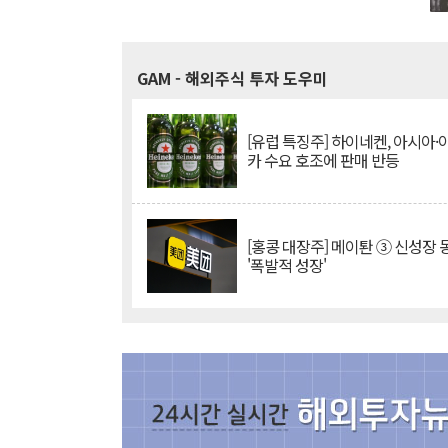
GAM
- 해외주식 투자 도우미
[유럽 특징주] 하이네켄, 아시아
카 수요 호조에 판매 반등
[홍콩 대장주] 메이퇀 ③ 신성장
'폭발적 성장'