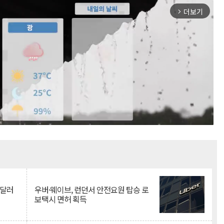
더보기
arrow_forward_ios
Mute
억달러
우버·웨이브, 런던서 안전요원 탑승 로
보택시 면허 획득