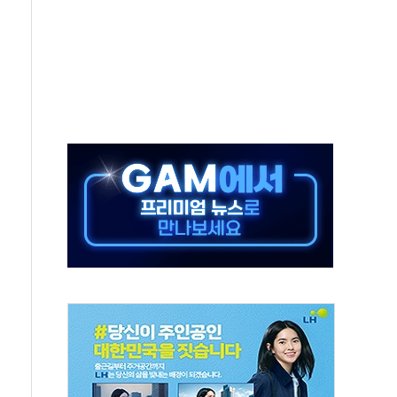
당' 챙긴 경찰관 2명 송치
강찬 대표, 자사주 매수
기 최대 실적에 13%대 급등
로 확대…신규 항공사 진입길 열려
.7% '생활파킹통장' 출시
우는 트럼프...당내선 "안 먹힌다" 균열
첫 '국제보훈컨퍼런스'… 한미동맹 상징성 부각
철도 전력망 구축 계약
 부적절 발언 논란 사과…"재발 방지 모든 조치"