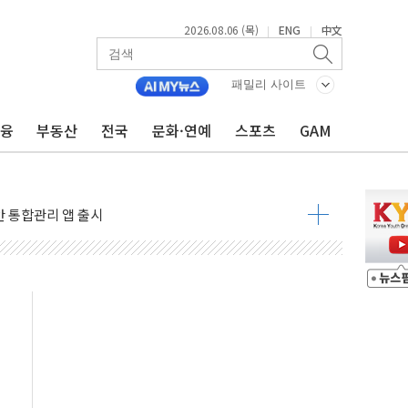
2026.08.06 (목)
ENG
中文
|
|
패밀리 사이트
코스피 4%↓…매도 사이드카 발동
금융
부동산
전국
문화·연예
스포츠
GAM
락인 효과, '모임주' 이자 기여도 일반 2배
부산 돼지국밥짬뽕' 2주간 전국 한시 판매
ADT캡스, 매장 운영·보안 통합관리 앱 출시
최초 클라우드 보안인증 획득
 영업익 2.2조 증발...하반기 '환율 역풍' 우려
 해남 태양광발전 '첫삽'…남동발전, 재생에너지 '앞장'
내년 상반기부터 본격화
 의혹' 축구협회 압수수색
 차세대 AI 메모리 기술력 과시
염에 고단열 인테리어 관심 급증"