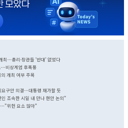
 개최…총리·장관들 '반대' 없었다
취소…비상계엄 후폭풍
의 개최 여부 주목
재의요구안 의결…대통령 재가할 듯
인 조속한 시일 내 만나 현안 논의"
사…"위헌 요소 많아"