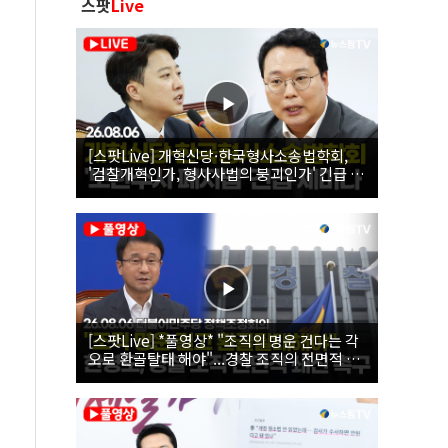
스팟
Live
[스팟Live] 개혁신당·한국형사소송법학회,
'검찰개혁인가, 형사사법의 붕괴인가' 긴급 세
미나｜26.08.06
[스팟Live] *풀영상* "조직의 명운 건다는 각
오로 환골탈태 해야"...경찰 조직의 전면적 쇄
신 촉구한 한병도 | 26.08.06 더불어민주당 정
책조정회의