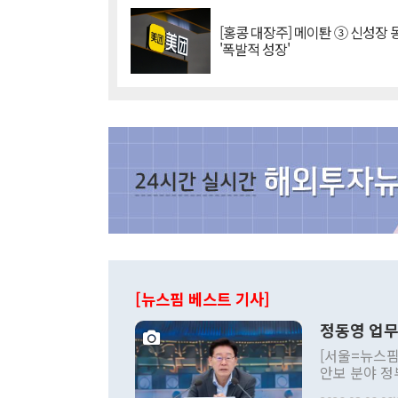
[홍콩 대장주] 메이퇀 ③ 신성장
'폭발적 성장'
[뉴스핌 베스트 기사]
정동영 업무
[서울=뉴스핌
안보 분야 정
평화공존 발전