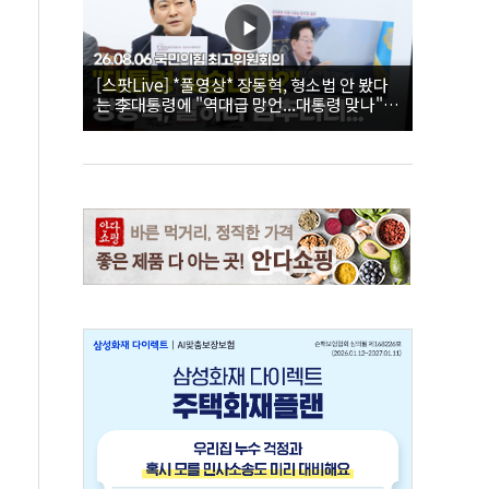
[스팟Live] *풀영상* 장동혁, 형소법 안 봤다
는 李대통령에 "역대급 망언...대통령 맞나"｜
26.08.06 국민의힘 최고위원회의