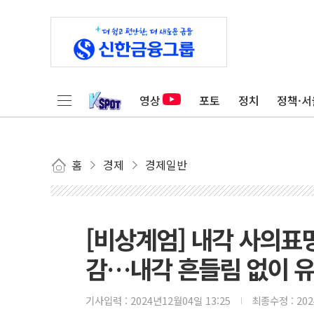
영상
포토
정치
정책·서
홈
경제
경제일반
[비상계엄] 내각 사의표
감…내각 흔들림 없이 유
기사입력 :
2024년12월04일 13:25
최종수정 :
20