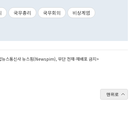
리
국무총리
국무회의
비상계엄
뉴스통신사 뉴스핌(Newspim), 무단 전재-재배포 금지>
맨위로