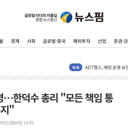
반도체 대형주 급락에 
울
경제
사회
글로벌·중국
해외투자
산업
증권·
카카오뱅크 '모임통장'의 
더본코리아 홍콩반점, '
속보
LGU+, 국내 IDaaS 
환율 100원 빠지면 현대차
국내 최대 400MW 규모
명…한덕수 총리 "모든 책임 통
카카오, 'AI 수익화' 
지"
경찰, '홍명보 감독 선임
삼성전자, FMS 2026서
24년12월04일 14:06
LX하우시스 "역대급 폭