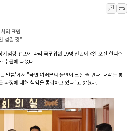
일 안 하고 '초과근무 수
가
가
토마토시스템 조길주·이
[특징주] 고려아연, 상반
 사의 표명
한·체코 항공편 주10회
 섬길 것"
SBI저축은행, 최고 연 7
美중간선거 '색깔론' 덧씌
비상계엄령 선포에 따라 국무위원 19명 전원이 4일 오전 한덕수
보훈부, 내년 워싱턴서 
가 수급에 나섰다.
가온전선, 싱가포르 도시
는 말씀'에서 "국민 여러분의 불안이 크실 줄 안다. 내각을 통
정점식, '부산 돌려차기'
든 과정에 대해 책임을 통감하고 있다"고 밝혔다.