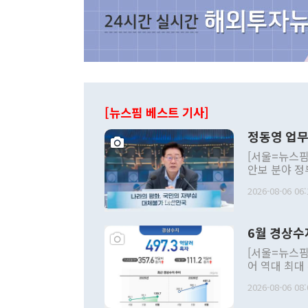
[뉴스핌 베스트 기사]
정동영 업무
[서울=뉴스핌
안보 분야 정
평화공존 발전
2026-08-06 06:
발언 중에는 
언한 것이 있
령은 공개적으
6월 경상수
주의적 희망에
관의 대북 정
[서울=뉴스핌
관 부처 장관
어 역대 최대
관의 무리한 
출 호조로 월
다. [정동영 통일부 장관이 지난달 23일 오후 서울 종로구 정부서울청사에
2026-08-06 08:
료=한국은행] 한국은행이 6일 발표한 '2026년 6월 국제수지(잠정)'에
서 취임 1주년 
면 지난 6월