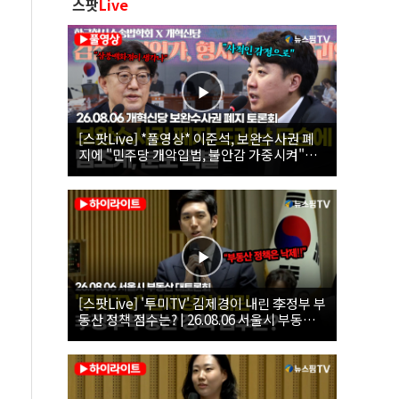
스팟
Live
[스팟Live] *풀영상* 이준석, 보완수사권 폐
지에 "민주당 개악입법, 불안감 가중시켜"｜
26.08.06 개혁신당 보완수사권 폐지 토론회
[스팟Live] '투미TV' 김제경이 내린 李정부 부
동산 정책 점수는? | 26.08.06 서울시 부동산
대토론회