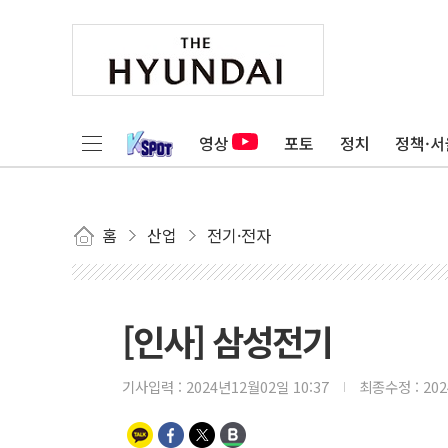
영상
포토
정치
정책·서
홈
산업
전기·전자
[인사] 삼성전기
기사입력 :
2024년12월02일 10:37
최종수정 :
20