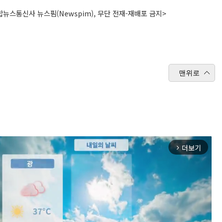
뉴스통신사 뉴스핌(Newspim), 무단 전재-재배포 금지>
맨위로
더보기
arrow_forward_ios