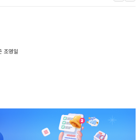
[베트남 증시] 지수 하락 속 'DGC
'월가의 황제' 다이먼 "금융시장 레
양주 섬유염색공장서 화재 1명 중상…
김정관 산업부 장관 "주 52시간 손봐
해군 1함대 창설 80주년…지역과 함께
곤 조영일
[3보] 북, 원산서 동해로 단거리 탄도
우크라 드론 전술, 중남미 콜롬비아에
동해해경, 독도 해상서 부유물 감긴 
주한미군 "오산기지 누출, 백린 아닌 
구미 폐염산처리업체서 불 2시간30여