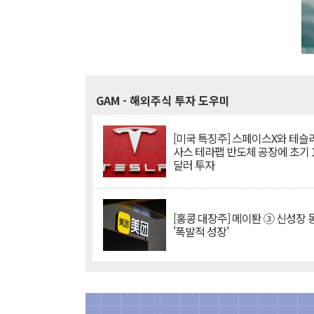
GAM
- 해외주식 투자 도우미
[미국 특징주] 스페이스X와 테슬라
사스 테라팹 반도체 공장에 초기 
달러 투자
[홍콩 대장주] 메이퇀 ③ 신성장
'폭발적 성장'