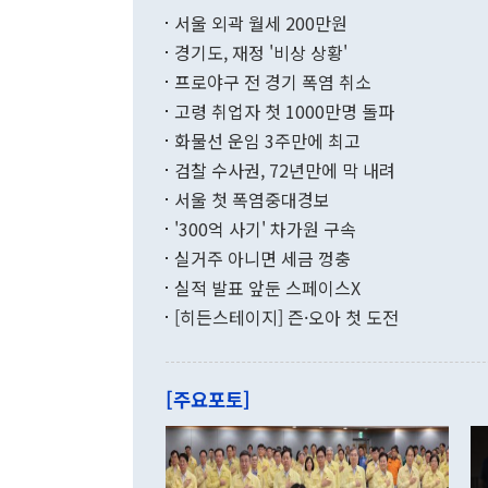
부 장관 권한
1000만달러
서울 외곽 월세 200만원
발전 구상'을
이에 따라 올
적 갈등 해결
경기도, 재정 '비상 상황'
했다. 경상수
결과 혐오의 
9000만달러
프로야구 전 경기 폭염 취소
년간의 CVI
지 기준 상품
고령 취업자 첫 1000만명 돌파
무너졌다고도 
며 월간 기준
현실을 바꾸는
달러로 38.
화물선 운임 3주만에 최고
를 평화 체제
196.9% 급
검찰 수사권, 72년만에 막 내려
함께 4자 대
수출은 160
지만 이 대통
서울 첫 폭염중대경보
(18.6%) 
화공존 정책이
했다. 통관 기
'300억 사기' 차가원 구속
다"고 지적했
(16.4%)
투리가 잡혀 
실거주 아니면 세금 껑충
월(-10억9
쁜 상황이 초
증가와 유류할
실적 발표 앞둔 스페이스X
9·19 군사
기록했지만 
[히든스테이지] 즌·오아 첫 도전
"우리의 선의
로 전환됐다.
으로 약간의 의문
를 기록해 전
관은 업무보고
는 배당수입
주의에 근거한
줄면서 25억
[주요포토]
라며 "여러분
억1000만달
이 9월 러시
였던 올해 3
며 "정부 차
인의 해외투자
은 "그것은 
각각 증가했다
잘랐다. 정 