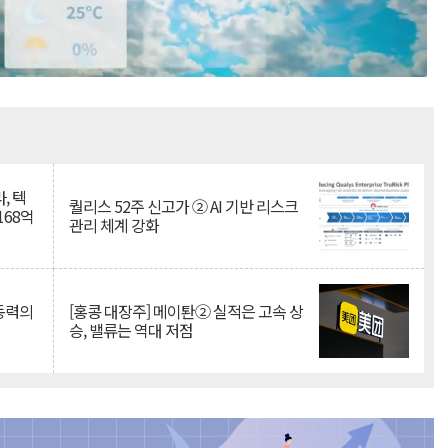
Mute
, 텍
퀄리스 52주 신고가 ② AI 기반 리스크
168억
관리 체계 강화
 동력의
[홍콩 대장주] 메이퇀② 실적은 고속 상
승, 밸류는 역대 저점