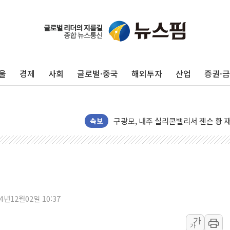
울
경제
사회
글로벌·중국
해외투자
산업
증권·
유럽증시, 견조한 실적 소화하며 대부분
리투아니아 국방 "러, 우크라 드론으로
구광모, 내주 실리콘밸리서 젠슨 황 
속보
뉴욕증시 개장 전 특징주...모더나
김정관 장관 "영업이익 N% 성과급
뉴욕증시 프리뷰, 미 주가선물 AI주
청와대, 북한 단거리 탄도미사일 발사
금값 7주 만에 최고…美 고용 둔화·
24년12월02일 10:37
[인도증시] 중동 긴장 완화에 실적 호
가
가
러, 1인칭시점 드론으로 우크라 민간