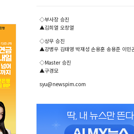
◇부사장 승진
▲김희열 오창열
◇상무 승진
▲강병우 김태영 박재성 손용훈 송용준 이민
◇Master 승진
▲구경모
syu@newspim.com