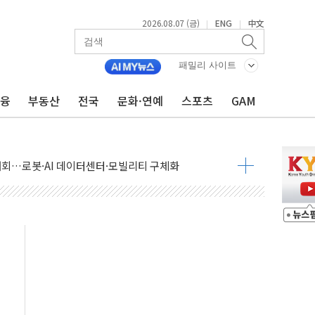
2026.08.07 (금)
ENG
中文
|
|
패밀리 사이트
금융
부동산
전국
문화·연예
스포츠
GAM
 상승… "2분기 기업 순이익 21% 증가" 전망
 나토 회원국 공격 검토… 거짓 깃발 작전"
재회…로봇·AI 데이터센터·모빌리티 구체화
·아이온큐·도어대시↑ VS 샌디스크·피그마·앱러빈↓
 반대…상법·자본시장법 개정 논의"
 차익실현 속 혼조세...웨스턴디지털·샌디스크↓
에 긴급 안보 점검회의
호르무즈 재개방 기대에 강세
조까지, 상승...호실적 보고 기업 상승세 뚜렷
인 '사파리' 공격… 시민들 공포감 극대화 전략