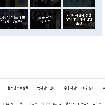
주식 투자는 차익실현 매도 등의 영향으로 316억1000만달러
서 문제가 있다. 특히 주적 표현 대체와 국호 사용, 9·19 군
(-310억5000만달러)에 이어 역대 최대 순매도 기록을 다시
 4자회담 추진 등은 통일부 장관이 결정할 사안이 아니어서 월
국인의 국내 채권투자는 세계국채지수(WGBI) 자금 유입에도
이 나오고 있다. 이 대통령은 정 장관의 업무보고를 듣고 난
도래 영향으로 증가 폭이 줄어든 52억9000만달러를 기록했
2026 서울시 통합
무보고에 발표했다고 승인난 건 아니다"라고 재차 확인했다. 정
민주당 당대표 후보
비 오는 날의 '비
 해외 증권투자는 주식을 중심으로 35억6000만달러 증가했
방위회의 화재 진압
자 2차 TV토론회
광'처럼
통은 "정 장관의 발언 내용은 대부분 국가안전보장회의(NSC)
newspim.com
훈련
된 사안이 아닌 정 장관의 개인적 생각에 가깝다"며 "안보 관
이 정부의 공식 정책이 아닌 사안을 추진하겠다고 업무보고를
 면전에서 '국군통수권자가 나서야 한다'고 주장한 것은 심각
 5일 청와대 영빈관에서 열린 통일
 외교 안보 부처 업무보고에서 발언하고 있다. [사진=청와대]
장이 현 시점에서 이미 참고가 될 수 없는 과거의 경험 또는 사
식에 기반하고 있다는 것이다. 정 장관이 주장하는 구상은 급
 있는 북한의 전략과 한반도 및 국제 정세를 전혀 반영하지
 비판이 제기되고 있다. 정 장관이 "흘러간 선(先)비핵화만
현실을 바꾸지 못한다"고 언급한 것은 지금까지의 대북 접근
 있다. 북핵 위기 발발 이후 지금까지 모든 핵 협상에서 한국
북한에 선비핵화를 공식적으로 요구한 적이 없기 때문이다. 지
 협상은 북한의 비핵화 조치에 한·미가 상응하는 대가를 제
로 이뤄졌다. 1994년 북·미 제네바 기본합의는 핵시설 동결
청소년보호정책
독자권익센터
수용자권익보호위원회
의 교환이었다. 2005년 9.19 공동성명도 북한의 비핵화 조치
에 상응조치를 제공하는 '행동 대 행동' 원칙이 적용됐다. 대북
던 한 전직 관료는 "모든 북핵 협상은 북한의 비핵화 조치와
761-4409
발행인 : 민병복
편집인 : 유근석
청소년보호책임자 : 김연순