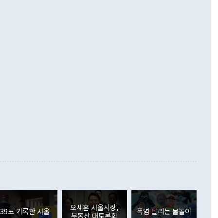
 넘어선 주장 정 장관은 이날 업무보고에서 '한반도 평화공존
)에 이어 두 달 연속 월간 기준 역대 최대 기록을 갈아치웠다.
 설명하면서 이재명 정부 2년차 핵심 과제로 상호 존중·평화
해 상반기 누적 경상수지 흑자는 1910억1000만달러를 기록
·핵 없는 한반도 등 3대 기본 방향을 제시했다. 정 장관은 "대
지 흑자를 견인한 것은 상품수지다. 6월 상품수지는 478억
언어는 멈춰야 한다"면서 주적 용어 대체를 주장했다. 지난 25
 흑자를 기록하며 전월에 이어 역대 최대를 다시 썼다. 국제수
D(완전하고 검증가능하며 되돌릴 수 없는 비핵화) 구도는 이미
수출은 1123억7000만달러로 전년 동월 대비 84.5% 증가하
했다. 또 "현 시점에서 흘러간 선(先)비핵화만 되뇌는 것은
 처음으로 1000억달러를 넘어섰다. 상품수입은 644억8000만
 데 힘이 되지 않는다"고 주장했다. 정 장관은 또 "정전 체제
6% 늘었다. 통관 기준으로는 반도체 수출이 전년 동월 대비
로 바꾸는 논의에 착수하겠다"면서 "북·미 정상회담 견인과
증했고 컴퓨터·주변기기(SSD)는 282.7% 증가했다. IT 품목
화의 동력을 확보하기 위해 최선을 다할 것"이라고 말했다. 하
.4% 늘었으며 비IT 품목도 ▲석유제품(47.5%) ▲화공품
령은 정 장관의 구상에 대부분 제동을 걸었다. 이 대통령은 "평
▲철강제품(17.9%) ▲승용차(6.1%) 등을 중심으로 18.6% 증가
 정치적으로 악용되는 측면이 있다"며 "많이 조심하셔야 한
준 수입은 ▲원자재(30.5%) ▲자본재(35.3%) ▲소비재
다. 북한을 다른 이름으로 불러야 한다는 주장에는 "표현에 꼬
가 모두 늘었다. 서비스수지는 12억9000만달러 적자를 기록해 전
정쟁으로 휘몰아 들어가면 원래 하고자 했던 데에서 오히려 나
000만달러)보다 적자 폭이 확대됐다. 여행수지는 외국인 입국자
래될 수 있다"고 경고했다. 이 대통령은 남북 신뢰 구축을 위해
증료 인상 등에 따른 출국자 감소로 4억4000만달러 흑자를
합의를 선제적으로 복원해야 한다는 정 장관의 주장에 대해서도
지식재산권사용료수지는 전월 흑자에서 4억4000만달러 적자
대로 하는 게 과연 한반도의 평화와 안정에 플러스냐, 결론적
 본원소득수지는 배당소득을 중심으로 32억7000만달러 흑자
이 들 때도 있다"며 부정적으로 반응했다. 조현 외교부 장
월(21억7000만달러)보다 흑자 폭이 확대됐다. 배당소득수지
 사후 브리핑에서 정 장관이 언급한 '4자 회담'에 대해 "이상
이 늘어난 데다 전월 분기배당에 따른 기저효과로 배당지급이
 어떤 희망이라 하더라도 그건 아직 조율되지 않은 방법"이
6000만달러 흑자를 나타냈다. 금융계정 순자산은 6월 중 467
들께서 디스카운트해 주시면 좋겠다"고 선을 그었다. 정 장관
러 증가해 월간 기준 역대 최대 증가 폭을 기록했다. 종전 최대
아 블라디보스토크에서 열리는 '동방경제포럼(EEF)'을 언급하
월(369억9000만달러)을 넘어선 것이다. 직접투자에서는 내국
원에서 (참석을) 검토하고 있다"고 발언한 데 대해서도 조 장관
가 80억1000만달러, 외국인의 국내투자가 46억3000만달러
외교부의 몫"이라며 "아직 거기까지 진도가 나가지 않았다"고
오세훈 서울시장,
. 증권투자에서는 외국인의 국내 주식 매도세가 이어졌다. 외
39도 기록한 서울
폭염 날리는 물놀이
부동산 대토론회
장관이 이날 소개한 대북 구상과 설명은 정부 내 조율을 거치지