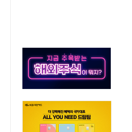
' 임시 주총 기대감에 홀로 상한가…마진 잔액은 사상 최고
버리지 위험수위…숨은 차입이 더 큰 변수"
대응 1단계 진압 중
야, 경쟁상대 中과 비교해야"
하는 '선봉'의 대민 봉사
미사일 1발 발사… 올해 10번째·42일 만 도발
 새 안보 위기… 반군·마약카르텔이 습득해 전투 활용
어선 구조
무해한 표면 부식 물질"
분만에 진화...외국인 노동자 숨져