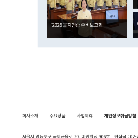
국인의 국내 
않았다는 점에
감소하며 전월
사합의 복원,
경신했다. 외
권이라는 지적
분기 말 만기
뒤 "여기 업
다. 내국인의
'2026 을지연습 준비보고회
부의 한 소식
다. eoyn2@
를 거쳐 결정
련 부처 장관
하고 대통령의
한 문제"라고 지적했다. 이재명 대통령이
외교 국방 등
2026.08.05 ◆시대착오적 접근, 대북 인식 오류 더욱 문제인 것은 정 장관
의 이같은 주
실과 다른 인
격히 변화하고
못하고 있다는
되뇌는 것은 
법을 호도하고
이나 미국은 
금까지의 북핵
회사소개
주요상품
사업제휴
개인정보취급방침
공하는 방식으
과 중유 제공
의 모든 단계
협상에 관여했
서울시 영등포구 국제금융로 70, 미원빌딩 906호
편집국 : 02-