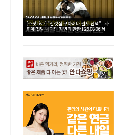
[스팟Live] "전셋집 구하려다 월세 선택"...사
회에 첫발 내디딘 청년의 한탄 | 26.08.06 서울
시 부동산 대토론회