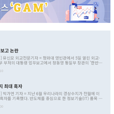
보고 논란
] 유신모 외교전문기자 = 청와대 영빈관에서 5일 열린 외교·
부 부처의 대통령 업무보고에서 정동영 통일부 장관의 '한반도
 구상'과 업무보고 발언이 논란을 빚고 있다. 이날 정 장관의
10
정부 내 조율을 거치지 않은 사안을 정책으로 추진하겠다고 공
는가 하면 사실 관계에 맞지 않은 설명도 있었다. 이재명 대통
로 신중을 기해 달라고 경고했고, 조현 외교부 장관은 '이상
지 최대 흑자
 근거한 비현실적 구상'이라는 비판을 내놨다. 그동안 정 장
책 관련 발언이 물의를 빚은 적은 여러 번 있지만 대통령과 유
] 박가연 기자 = 지난 6월 우리나라의 경상수지가 전월에 이
이 공개적으로 부정적 입장을 표명한 것은 이례적이다. 정 장
 흑자를 기록했다. 반도체를 중심으로 한 정보기술(IT) 품목 수
대북 접근법과 월권을 제어해야 한다는 목소리도 높아지고 있
간 상품수출이 처음으로 1000억달러를 넘어선 영향이다. [자
00
 따르
기자간담회를 하고 있다. [사진=통일부] 2026.07.23 ◆통일
 경상수지는 497억3000만달러 흑자로 집계됐다. 전월(386억