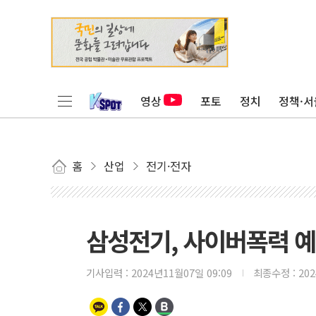
영상
포토
정치
정책·서
홈
산업
전기·전자
삼성전기, 사이버폭력 예
기사입력 :
2024년11월07일 09:09
최종수정 :
20