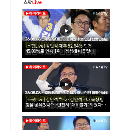
스팟
Live
[스팟Live] 김민석 제주 52.64%·인천
45.09%로 연속 1위…정청래 따돌렸다’ |
26.08.08 더불어민주당 당대표·최고위원 후
보 인천 합동연설회
[스팟Live] 김민석 “누가 김민석보다 국정 방
향을 공유했나”…인천서 ‘대체불가’ 외쳤다 |
26.08.08 더불어민주당 당대표·최고위원 후
보 인천 합동연설회