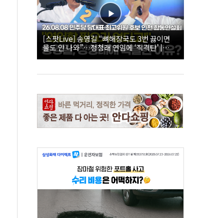
[스팟Live] 송영길 “뼈해장국도 3번 끓이면
물도 안 나와”…정청래 연임에 ‘직격탄’ |
26.08.08 더불어민주당 당대표·최고위원 후
보 인천 합동연설회