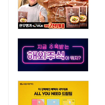
의 날 참석..."국제적 시민 연대로 목소리 내야"
 실종 60대 나흘만에 숨진 채 발견
 살해 10대 아들 체포
' 받아친 정청래…제주 연설서 신경전 고조
지시…與 "적극 환영"·野 "졸속 국정"
10일까지 최대 3.5m 높은 물결
23명…정부, 비상대응기구 가동
 베이징도 부동산 규제 철폐
승으로 피서객 7명 고립…전원 구조