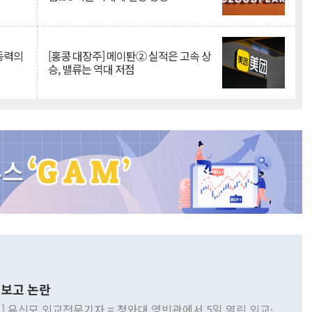
 동력의
[홍콩 대장주] 메이퇀② 실적은 고속 상
승, 밸류는 역대 저점
보고 논란
] 유신모 외교전문기자 = 청와대 영빈관에서 5일 열린 외교·