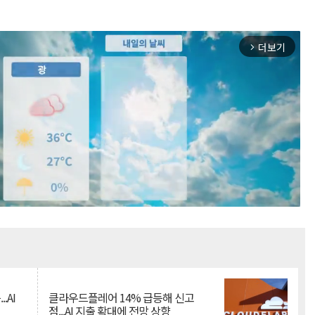
더보기
arrow_forward_ios
Mute
.AI
클라우드플레어 14% 급등해 신고
점...AI 지출 확대에 전망 상향