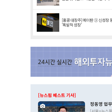
[홍콩 대장주] 메이퇀 ③ 신성장
'폭발적 성장'
[뉴스핌 베스트 기사]
정동영 업무
[서울=뉴스핌