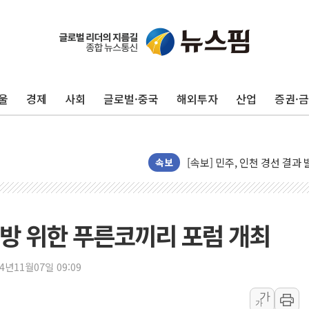
울
경제
사회
글로벌·중국
해외투자
산업
증권·
김민석, 2주차 제주·인천 경선서
[속보] 민주, 제주·인천 경선 결
[속보] 민주, 인천 경선 결과 발
[속보] 민주, 제주 경선 결과 발
속보
이번주 국내 주요 금융일정(8.1
美, 이란전 출구전략 만지작
강릉·동해·삼척 시간당 최대 
방 위한 푸른코끼리 포럼 개최
폐기물 수거하다 참변…60대
서울 중랑구 주택가서 흉기 난
24년11월07일 09:09
李대통령 "결혼 때문에 손해 
가
가
여수 오동도 인근 해상서 모