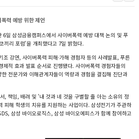
추미애, '위안부' 피해자 기림
인천 선재도 갯벌서 해루질 중
폭력 예방 위한 제언
인천서 말다툼 중 어머니 흉기
난 6일 삼성금융캠퍼스에서 사이버폭력 예방 대책 논의 및 푸
'화합' 꺼낸 김민석에 '뻔뻔
른코끼리 포럼'을 개최했다고 7일 밝혔다.
李대통령, ISA 개편 재검토 
동해중부 전 해상 풍랑주의보…
기조 강연, 사이버폭력 피해∙가해 경험자 등의 사례발표, 푸른
연일 폭염에 온열질환 사망 
경제적 효과 발표 순서로 진행됐다. 사이버폭력 경험자들의
中 전방위 아파트 부양, 수도
양한 전문가와 이해관계자들이 역량과 경험을 결집해 진단과
인제 용대리 계곡서 수위 상
, 책임, 배려 및 '내 것과 네 것을 구별할 줄 아는 소유의 정
폭력 피해 학생의 치유를 지원하는 사업이다. 삼성전기가 주관하
성SDS, 삼성 바이오로직스, 삼성 바이오에피스가 함께 참여하고