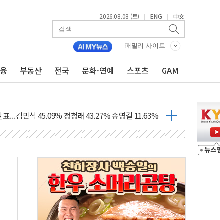
2026.08.08 (토)
ENG
中文
|
|
패밀리 사이트
금융
부동산
전국
문화·연예
스포츠
GAM
 정청래에 승리...47.75% vs 42.08%
과 발표...김민석 47.75% 정청래 42.08%
표...김민석 45.09% 정청래 43.27% 송영길 11.63%
표...김민석 52.64% 정청래 39.89% 송영길 7.47%
0~8.14)
…공습 한계·탄약 부족 현실화
50㎜ 폭우…강원 동해안 강한 비 이어져
 환경미화원 수거차에 치여 사망
동…60대 남성 2명 숨져
보는 일 없게"…'결혼 페널티' 22개 과제 손본다
터보트 전복…1명 사망·1명 실종